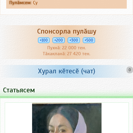
Пулӑмсем
:
Ҫу
Спонсорла пулӑшу
+100
+200
+300
+500
Пухнӑ: 22 000 тен.
Тӑкакланӑ: 27 420 тен.
Хурал кӗтесӗ (чат)
0
Статьясем