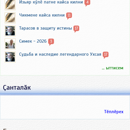
Изьяр кӳлӗ патне кайса килни
4
Чикмене кайса килни
11
Тарасов в защиту истины
17
Симек - 2026
3
Судьба и наследие легендарного Ухсая
17
... ыттисем
Ҫанталӑк
Тӗплӗрех