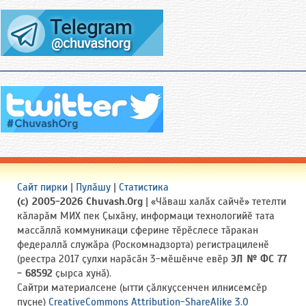
Сайт пирки
|
Пулӑшу
|
Статистика
(c) 2005-2026 Chuvash.Org
| «Чӑваш халӑх сайчӗ» тетелти
кӑларӑм МИХ пек Ҫыхӑну, информаци технологийӗ тата
массӑллӑ коммуникаци сферине тӗрӗслесе тӑракан
федераллӑ служӑра (Роскомнадзорта) регистрациленӗ
(реестра 2017 ҫулхи нарӑсӑн 3-мӗшӗнче евӗр
ЭЛ № ФС 77
- 68592
ҫырса хунӑ).
Сайтри материалсене (ытти ҫӑлкуҫсенчен илнисемсӗр
пуҫне)
CreativeCommons Attribution-ShareAlike 3.0