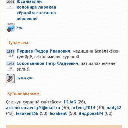
Юсанмалли
2024
2
колонире ларакан
хӗрарӑм салтакпа
пӗрлешнӗ
Хуш
Пулӑмсем
Пуршев Федор Иванович
, медицина ӑслӑлӑхӗсен
1913
113
тухтӑрӗ, офтальмолог ҫуралнӑ.
Сокольников Петр Фадеевич
, патшалӑх ӗҫченӗ
1942
84
вилнӗ.
Пулӑм хуш...
Хутшӑнакансем
Ҫак кун ҫуралнӑ сайтҫӑсем:
H1JaG
(26),
artemkracavcig.5@mail.ru
(30),
artem_2014
(30),
nadyk2
(42),
lexakent36
(50),
lexakent
(50),
ЯндроваЕМ
(60)