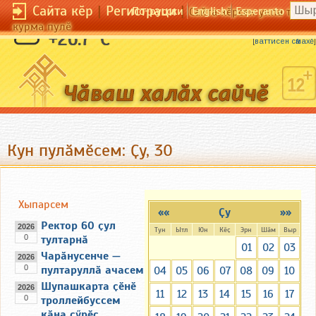
Сайта кӗр
|
Регистраци
|
По-русски
English
Esperanto
Сайта кӗрсен унпа тулли
курма пулӗ
Тӑлӑх йывӑҫа тӑвӑл хуҫать.
+26.7 °C
[
ваттисен сӑмахӗ
]
Кун пулӑмӗсем: Ҫу, 30
Хыпарсем
««
Ҫу
»»
Ректор 60 ҫул
2026
Тун
Ытл
Юн
Кӗҫ
Эрн
Шӑм
Выр
0
тултарнӑ
01
02
03
Чарӑнусенче —
2026
0
пултаруллӑ ачасем
04
05
06
07
08
09
10
Шупашкарта ҫӗнӗ
2026
11
12
13
14
15
16
17
0
троллейбуссем
кӑна ҫӳрӗҫ