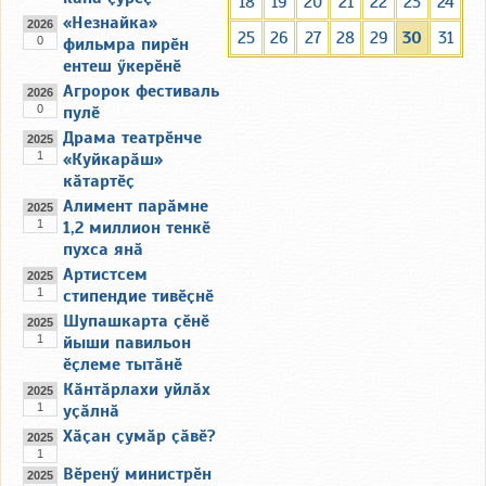
18
19
20
21
22
23
24
«Незнайка»
2026
25
26
27
28
29
30
31
0
фильмра пирӗн
ентеш ӳкерӗнӗ
Агророк фестиваль
2026
0
пулӗ
Драма театрӗнче
2025
1
«Куйкарӑш»
кӑтартӗҫ
Алимент парӑмне
2025
1
1,2 миллион тенкӗ
пухса янӑ
Артистсем
2025
1
стипендие тивӗҫнӗ
Шупашкарта ҫӗнӗ
2025
1
йыши павильон
ӗҫлеме тытӑнӗ
Кӑнтӑрлахи уйлӑх
2025
1
уҫӑлнӑ
Хӑҫан ҫумӑр ҫӑвӗ?
2025
1
Вӗренӳ министрӗн
2025