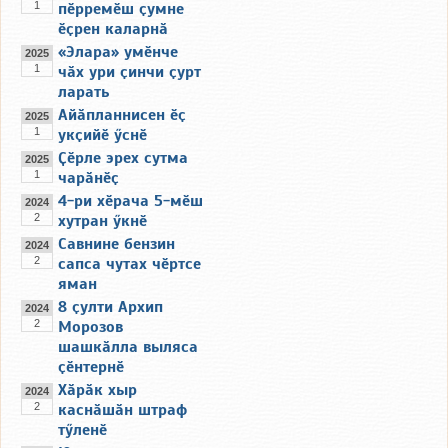
1
пӗрремӗш ҫумне
ӗҫрен каларнӑ
«Элара» умӗнче
2025
1
чӑх ури ҫинчи ҫурт
ларать
Айӑпланнисен ӗҫ
2025
1
укҫийӗ ӳснӗ
Ҫӗрле эрех сутма
2025
1
чарӑнӗҫ
4-ри хӗрача 5-мӗш
2024
2
хутран ӳкнӗ
Савнине бензин
2024
2
сапса чутах чӗртсе
яман
8 ҫулти Архип
2024
2
Морозов
шашкӑлла выляса
ҫӗнтернӗ
Хӑрӑк хыр
2024
2
каснӑшӑн штраф
тӳленӗ