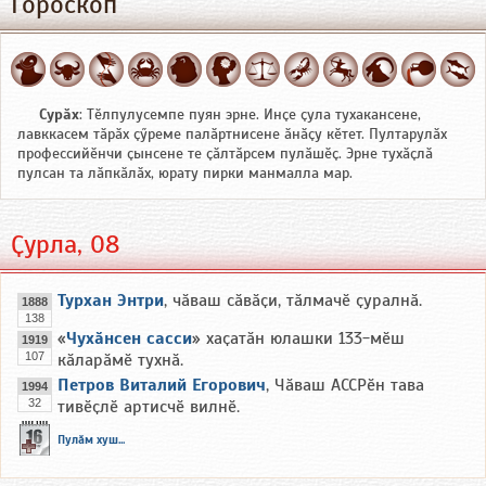
Гороскоп
Сурӑх
: Тӗлпулусемпе пуян эрне. Инҫе ҫула тухакансене,
лавккасем тӑрӑх ҫӳреме палӑртнисене ӑнӑҫу кӗтет. Пултарулӑх
профессийӗнчи ҫынсене те ҫӑлтӑрсем пулӑшӗҫ. Эрне тухӑҫлӑ
пулсан та лӑпкӑлӑх, юрату пирки манмалла мар.
Ҫурла, 08
Турхан Энтри
, чӑваш сӑвӑҫи, тӑлмачӗ ҫуралнӑ.
1888
138
«
Чухӑнсен сасси
» хаҫатӑн юлашки 133-мӗш
1919
107
кӑларӑмӗ тухнӑ.
Петров Виталий Егорович
, Чӑваш АССРӗн тава
1994
32
тивӗҫлӗ артисчӗ вилнӗ.
Пулӑм хуш...