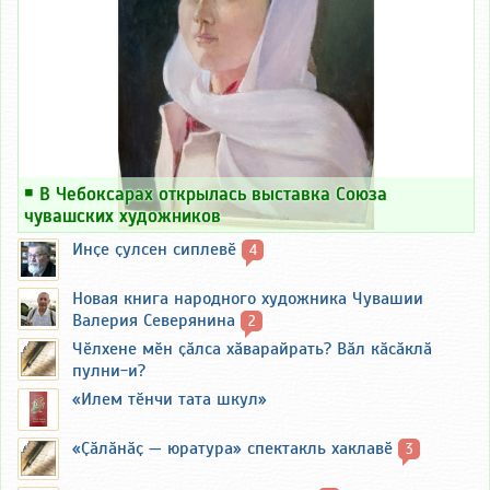
￭
В Чебоксарах открылась выставка Союза
чувашских художников
Инҫе ҫулсен сиплевӗ
4
Новая книга народного художника Чувашии
Валерия Северянина
2
Чӗлхене мӗн ҫӑлса хӑварайрать? Вӑл кӑсӑклӑ
пулни-и?
«Илем тӗнчи тата шкул»
«Ҫӑлӑнӑҫ — юратура» спектакль хаклавӗ
3