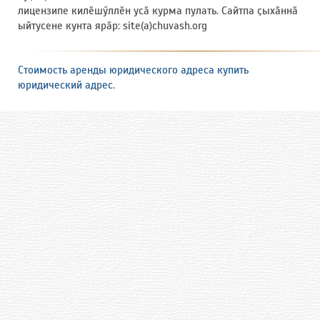
лицензипе килӗшӳллӗн усӑ курма пулать. Сайтпа ҫыхӑннӑ
ыйтусене кунта ярӑр: site(a)chuvash.org
Стоимость аренды юридического адреса купить
юридический адрес
.