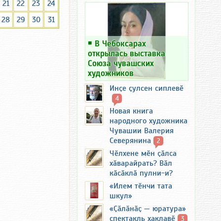
21
22
23
24
28
29
30
31
￭
В Чебоксарах
открылась выставка
Союза чувашских
художников
Инҫе ҫулсен сиплевӗ
4
Новая книга
народного художника
Чувашии Валерия
Северянина
2
Чӗлхене мӗн ҫӑлса
хӑварайрать? Вӑл
кӑсӑклӑ пулни-и?
«Илем тӗнчи тата
шкул»
«Ҫӑлӑнӑҫ — юратура»
спектакль хаклавӗ
3