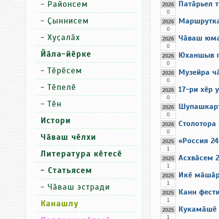
-
Районсем
Патӑрьел 
2026
0
-
Ҫыннисем
Маршрутка
2026
0
-
Хуҫалӑх
Чӑваш юма
2026
0
Йӑла-йӗрке
Юханшыв п
2026
0
-
Тӗрӗсем
Музейра ч
2026
0
-
Тӗпелӗ
17-ри хӗр 
2026
0
-
Тӗн
Шупашкарт
2026
0
Истори
Столотора
2026
0
Чӑваш чӗлхи
«Россия 2
2025
1
Литература кӗтесӗ
Асхвӑсем 2
2025
1
- Статьясем
Икӗ мӑшӑр
2025
1
-
Чӑваш эстради
Канн фест
2025
1
Канашлу
Кукамӑшӗ 
2025
1