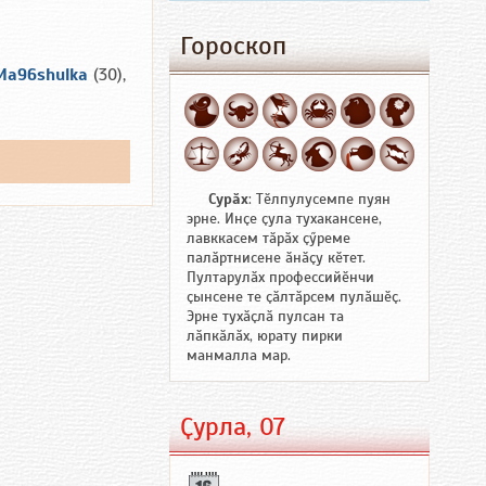
Гороскоп
Ma96shulka
(30),
Сурӑх
: Тӗлпулусемпе пуян
эрне. Инҫе ҫула тухакансене,
лавккасем тӑрӑх ҫӳреме
палӑртнисене ӑнӑҫу кӗтет.
Пултарулӑх профессийӗнчи
ҫынсене те ҫӑлтӑрсем пулӑшӗҫ.
Эрне тухӑҫлӑ пулсан та
лӑпкӑлӑх, юрату пирки
манмалла мар.
Ҫурла, 07