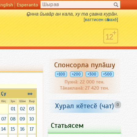
English
Esperanto
Ҫынна йывӑр ан кала, ху та ҫавна курӑн.
[
ваттисен сӑмахӗ
]
Спонсорла пулӑшу
+100
+200
+300
+500
Пухнӑ: 22 000 тен.
Тӑкакланӑ: 27 420 тен.
Ҫу
»»
Кӗҫ
Эрн
Шӑм
Выр
Хурал кӗтесӗ (чат)
0
01
02
03
07
08
09
10
Статьясем
14
15
16
17