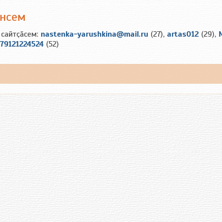
ансем
 сайтҫӑсем:
nastenka-yarushkina@mail.ru
(27),
artas012
(29),
79121224524
(52)