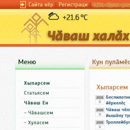
Сайта кӗр
|
Регистраци
|
Сайта кӗрсен унп
+21.6 °C
Меню
Кун пулӑмӗс
Хыпарсем
Хыпарсем
Статьясем
Беспилотн
2026
Чӑваш Ен
0
йӗркелӗҫ
Чӑваш чӗлх
2026
-
Чӑвашсем
0
йышӑну ту
Троллейбус
-
Хуласем
2026
0