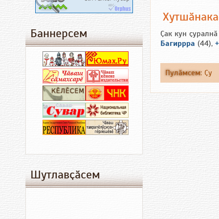
Хутшӑнак
Баннерсем
Ҫак кун ҫуралнӑ
Багиррра
(44),
+
Пулӑмсем
:
Ҫу
Шутлавҫӑсем