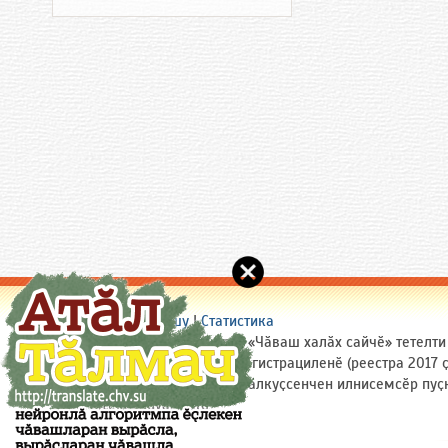
Сайт пирки
|
Пулӑшу
|
Статистика
(c) 2005-2026 Chuvash.Org
| «Чӑваш халӑх сайчӗ» тетелт
служӑра (Роскомнадзорта) регистрациленӗ (реестра 2017
Сайтри материалсене (ытти ҫӑлкуҫсенчен илнисемсӗр пуҫ
ярӑр: site(a)chuvash.org