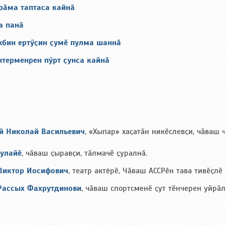
рӑма таптаса кайнӑ
а панӑ
жбин ертӳҫин ҫумӗ пулма шаннӑ
нтерменрен пӳрт ҫунса кайнӑ
й Николай Васильевич
, «Хыпар» хаҫатӑн никӗслевҫи, чӑваш 
улайӗ
, чӑваш ҫыравҫи, тӑлмачӗ ҫуралнӑ.
Виктор Иосифович
, театр актёрӗ, Чӑваш АССРӗн тава тивӗҫлӗ
Рассых Фахрутдинови
, чӑваш спортсменӗ ҫут тӗнчерен уйрӑл