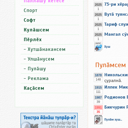
Паллашу кӗтесӗ
73-ри хӗра
2025
1
Спорт
Вутӑ туянс
2025
Софт
1
Тариф слу
2025
Кулӑшсем
1
Мангал сӳ
2025
Пӗрлӗх
1
Хуш
-
Хутшӑнакансем
-
Улшӑнусем
Пулӑмсем
-
Пулӑшу
Никольски
1878
-
Реклама
148
ҫуралнӑ.
Илпек Мик
Каҫӑсем
1915
111
Родионов 
1987
39
Бикчурин 
1991
35
Пулӑм хуш...