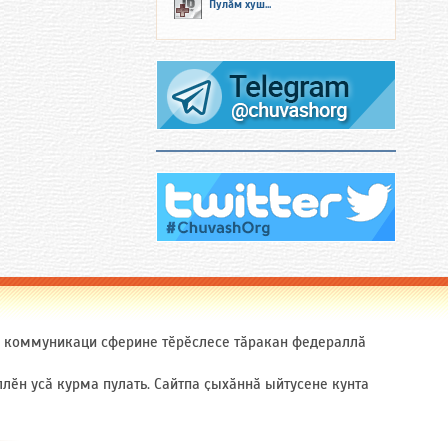
Пулӑм хуш...
ӑ коммуникаци сферине тӗрӗслесе тӑракан федераллӑ
ӗн усӑ курма пулать. Сайтпа ҫыхӑннӑ ыйтусене кунта