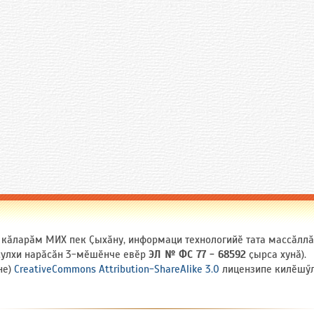
и кӑларӑм МИХ пек Ҫыхӑну, информаци технологийӗ тата массӑлл
 ҫулхи нарӑсӑн 3-мӗшӗнче евӗр
ЭЛ № ФС 77 - 68592
ҫырса хунӑ).
не)
CreativeCommons Attribution-ShareAlike 3.0
лицензипе килӗшӳлл