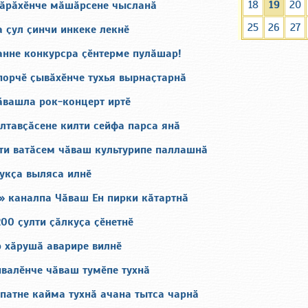
18
19
20
тӑрӑхӗнче мӑшӑрсене чысланӑ
25
26
27
 ҫул ҫинчи инкеке лекнӗ
нне конкурсра ҫӗнтерме пулӑшар!
орчӗ ҫывӑхӗнче тухья вырнаҫтарнӑ
ӑвашла рок-концерт иртӗ
ултавҫӑсене килти сейфа парса янӑ
и ватӑсем чӑваш культурипе паллашнӑ
 укҫа выляса илнӗ
4» каналпа Чӑваш Ен пирки кӑтартнӑ
00 ҫулти ҫӑлкуҫа ҫӗнетнӗ
 хӑрушӑ аварире вилнӗ
ивалӗнче чӑваш тумӗпе тухнӑ
патне кайма тухнӑ ачана тытса чарнӑ