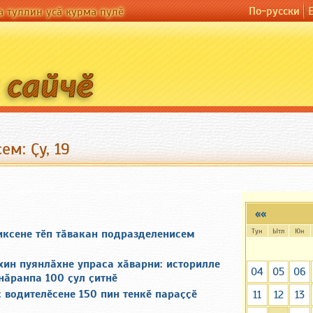
По-русски
а туллин усӑ курма пулӗ
ем: Ҫу, 19
««
Тун
Ытл
Юн
иксене тӗп тӑвакан подразделенисем
ин пуянлӑхне упраса хӑварни: историлле
04
05
06
нӑранпа 100 ҫул ҫитнӗ
 водителӗсене 150 пин тенкӗ параҫҫӗ
11
12
13