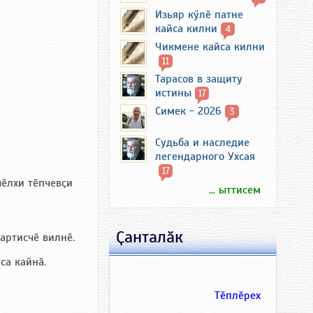
Изьяр кӳлӗ патне
кайса килни
4
Чикмене кайса килни
11
Тарасов в защиту
истины
17
Симек - 2026
3
Судьба и наследие
легендарного Ухсая
17
чӗлхи тӗпчевҫи
... ыттисем
Ҫанталӑк
 артисчӗ вилнӗ.
са кайнӑ.
Тӗплӗрех