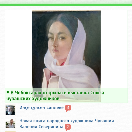
￭
В Чебоксарах открылась выставка Союза
чувашских художников
Инҫе ҫулсен сиплевӗ
4
Новая книга народного художника Чувашии
Валерия Северянина
2