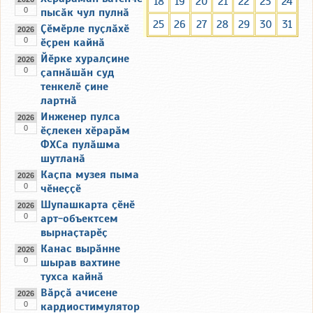
18
19
20
21
22
23
24
0
пысӑк чул пулнӑ
25
26
27
28
29
30
31
Ҫӗмӗрле пуҫлӑхӗ
2026
0
ӗҫрен кайнӑ
Йӗрке хуралҫине
2026
0
ҫапнӑшӑн суд
тенкелӗ ҫине
лартнӑ
Инженер пулса
2026
0
ӗҫлекен хӗрарӑм
ФХСа пулӑшма
шутланӑ
Каҫпа музея пыма
2026
0
чӗнеҫҫӗ
Шупашкарта ҫӗнӗ
2026
0
арт-объектсем
вырнаҫтарӗҫ
Канас вырӑнне
2026
0
шырав вахтине
тухса кайнӑ
Вӑрҫӑ ачисене
2026
0
кардиостимулятор