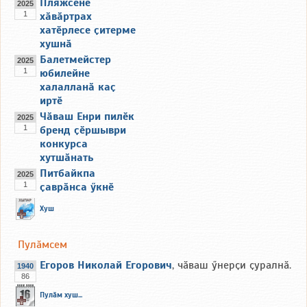
Пляжсене
2025
1
хӑвӑртрах
хатӗрлесе ҫитерме
хушнӑ
Балетмейстер
2025
1
юбилейне
халалланӑ каҫ
иртӗ
Чӑваш Енри пилӗк
2025
1
бренд ҫӗршыври
конкурса
хутшӑнать
Питбайкпа
2025
1
ҫаврӑнса ӳкнӗ
Хуш
Пулӑмсем
Егоров Николай Егорович
, чӑваш ӳнерҫи ҫуралнӑ.
1940
86
Пулӑм хуш...