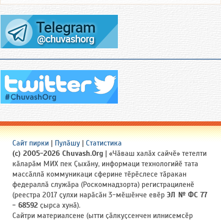
Сайт пирки
|
Пулӑшу
|
Статистика
(c) 2005-2026 Chuvash.Org
| «Чӑваш халӑх сайчӗ» тетелти
кӑларӑм МИХ пек Ҫыхӑну, информаци технологийӗ тата
массӑллӑ коммуникаци сферине тӗрӗслесе тӑракан
федераллӑ служӑра (Роскомнадзорта) регистрациленӗ
(реестра 2017 ҫулхи нарӑсӑн 3-мӗшӗнче евӗр
ЭЛ № ФС 77
- 68592
ҫырса хунӑ).
Сайтри материалсене (ытти ҫӑлкуҫсенчен илнисемсӗр