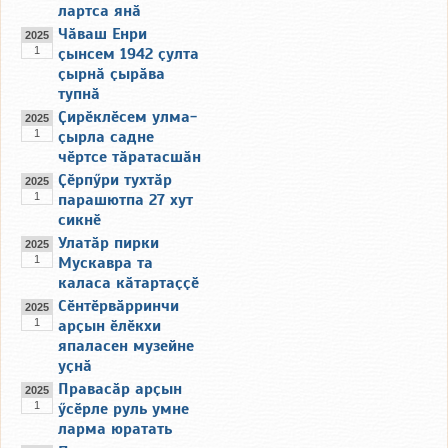
лартса янӑ
Чӑваш Енри
2025
1
ҫынсем 1942 ҫулта
ҫырнӑ ҫырӑва
тупнӑ
Ҫирӗклӗсем улма-
2025
1
ҫырла садне
чӗртсе тӑратасшӑн
Ҫӗрпӳри тухтӑр
2025
1
парашютпа 27 хут
сикнӗ
Улатӑр пирки
2025
1
Мускавра та
каласа кӑтартаҫҫӗ
Сӗнтӗрвӑрринчи
2025
1
арҫын ӗлӗкхи
япаласен музейне
уҫнӑ
Правасӑр арҫын
2025
1
ӳсӗрле руль умне
ларма юратать