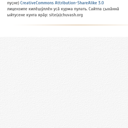
пуҫне)
CreativeCommons Attribution-ShareAlike 3.0
лицензипе килӗшӳллӗн усӑ курма пулать. Сайтпа ҫыхӑннӑ
ыйтусене кунта ярӑр: site(a)chuvash.org