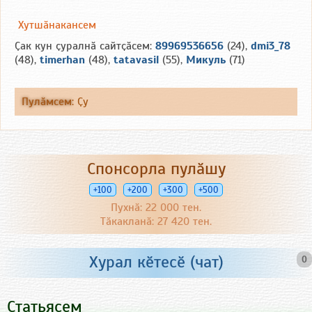
Хутшӑнакансем
Ҫак кун ҫуралнӑ сайтҫӑсем:
89969536656
(24),
dmi3_78
(48),
timerhan
(48),
tatavasil
(55),
Микуль
(71)
Пулӑмсем
:
Ҫу
Спонсорла пулӑшу
+100
+200
+300
+500
Пухнӑ: 22 000 тен.
Тӑкакланӑ: 27 420 тен.
Хурал кӗтесӗ (чат)
0
Статьясем