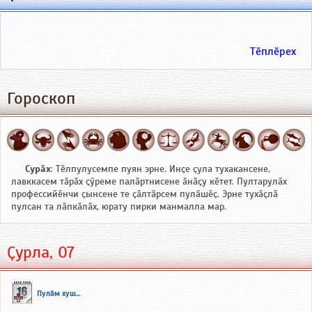
Тӗплӗрех
Гороскоп
Сурӑх
: Тӗлпулусемпе пуян эрне. Инҫе ҫула тухакансене,
лавккасем тӑрӑх ҫӳреме палӑртнисене ӑнӑҫу кӗтет. Пултарулӑх
профессийӗнчи ҫынсене те ҫӑлтӑрсем пулӑшӗҫ. Эрне тухӑҫлӑ
пулсан та лӑпкӑлӑх, юрату пирки манмалла мар.
Ҫурла, 07
Пулӑм хуш...