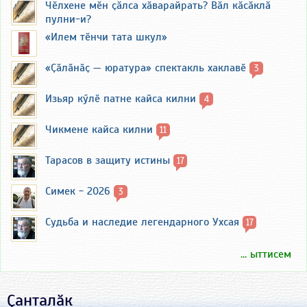
Чӗлхене мӗн ҫӑлса хӑварайрать? Вӑл кӑсӑклӑ
пулни-и?
«Илем тӗнчи тата шкул»
«Ҫӑлӑнӑҫ — юратура» спектакль хаклавӗ
3
Изьяр кӳлӗ патне кайса килни
4
Чикмене кайса килни
11
Тарасов в защиту истины
17
Симек - 2026
3
Судьба и наследие легендарного Ухсая
17
... ыттисем
Ҫанталӑк