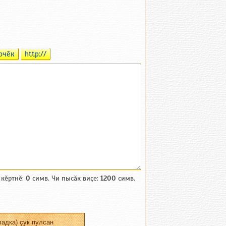
рчӗк
http://
 кӗртнӗ:
0
симв. Чи пысӑк виҫе:
1200
симв.
адка) ҫук пулсан