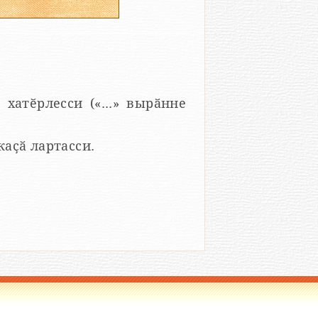
 хатӗрлесси («...» вырӑнне
 каҫӑ лартасси.