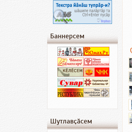
Баннерсем
Шутлавҫӑсем