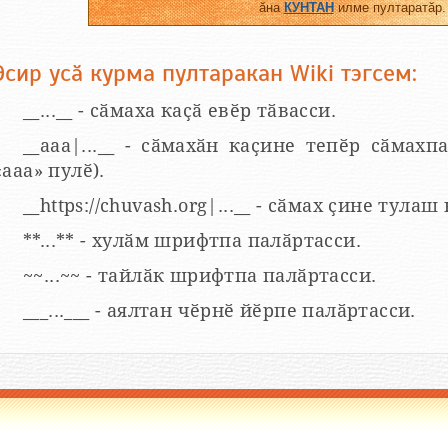
ӑна
КУНТАН
илме пултаратӑр.
Эсир усӑ курма пултаракан Wiki тэгсем:
__...__ - сӑмаха каҫӑ евӗр тӑвасси.
__aaa|...__ - сӑмахӑн каҫине тепӗр сӑмахпа
«ааа» пулӗ).
__https://chuvash.org|...__ - сӑмах ҫине тулаш
**...** - хулӑм шрифтпа палӑртасси.
~~...~~ - тайлӑк шрифтпа палӑртасси.
___...___ - аялтан чӗрнӗ йӗрпе палӑртасси.