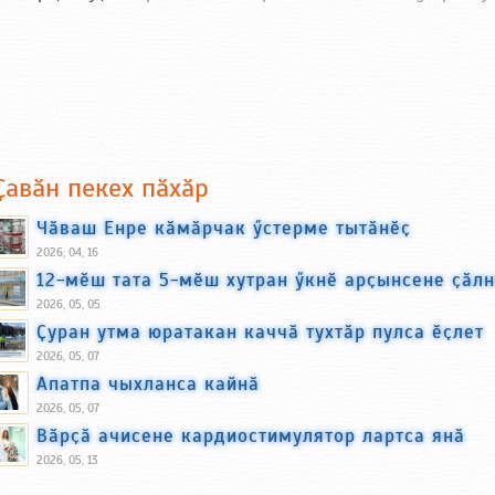
Ҫавӑн пекех пӑхӑр
Чӑваш Енре кӑмӑрчак ӳстерме тытӑнӗҫ
2026, 04, 16
12-мӗш тата 5-мӗш хутран ӳкнӗ арҫынсене ҫӑл
2026, 05, 05
Ҫуран утма юратакан каччӑ тухтӑр пулса ӗҫлет
2026, 05, 07
Апатпа чыхланса кайнӑ
2026, 05, 07
Вӑрҫӑ ачисене кардиостимулятор лартса янӑ
2026, 05, 13