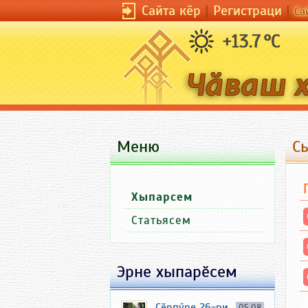
Сайта кӗр
|
Регистраци
|
Са
+13.7 °C
Меню
С
Хыпарсем
Статьясем
Эрне хыпарӗсем
Ҫӗрпӳре 26-ри