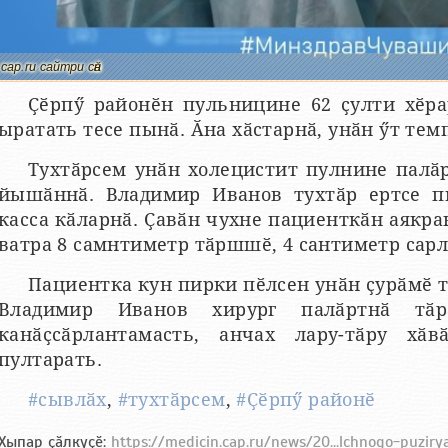
cap.ru сайтри сӑн
Ҫӗрпӳ районӗн пульницине 62 ҫулти хӗр
ыратать тесе пынӑ. Ӑна хӑстарнӑ, унӑн ӳт тем
Тухтӑрсем унӑн холецистит пулнине палӑр
йышӑннӑ. Владимир Иванов тухтӑр ертсе п
касса кӑларнӑ. Ҫавӑн чухне пациенткӑн аякра
ватра 8 самнтиметр тӑршшӗ, 4 сантиметр сар
Пациентка кун пирки пӗлсен унӑн ҫурӑмӗ т
Владимир Иванов хирург палӑртнӑ тӑ
канӑҫсӑрлантамасть, анчах лару-тӑру хӑ
пултарать.
#сывлӑх
,
#тухтӑрсем
,
#Ҫӗрпӳ районӗ
Хыпар ҫӑлкуҫӗ:
https://medicin.cap.ru/news/20...lchnogo-puziry