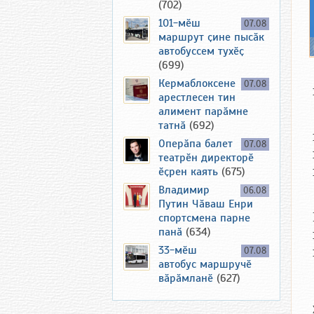
(702)
101-мӗш
07.08
маршрут ҫине пысӑк
автобуссем тухӗҫ
(699)
Кермаблоксене
07.08
арестлесен тин
алимент парӑмне
татнӑ
(692)
Оперӑпа балет
07.08
театрӗн директорӗ
ӗҫрен каять
(675)
Владимир
06.08
Путин Чӑваш Енри
спортсмена парне
панӑ
(634)
33-мӗш
07.08
автобус маршручӗ
вӑрӑмланӗ
(627)