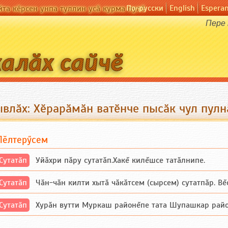
По-русски
English
Espera
йта кӗрсен унпа туллин усӑ курма пулӗ
Пере 
ывлӑх: Хӗрарӑмӑн ватӗнче пысӑк чул пулн
Пӗлтерӳсем
Сутатӑп
Уйăхри пăру сутатăп.Хакĕ килĕшсе татăлнипе.
Сутатӑп
Чăн-чăн килти хытă чăкăтсем (сырсем) сутатпăр. Вĕсе
Сутатӑп
Хурăн вутти Муркаш районĕпе тата Шупашкар районĕнч