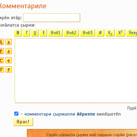
Комментариле
ирӗн ятӑp:
нлӑлатса ҫырни:
2
B
T
U
T
Ячӗ1
Ячӗ2
Ячӗ3
#
X
X
Ӳке
2
Пурӗ
-
комментари ҫырмалли
йӗркепе
килӗшетӗп
Сирӗн чӑвашла ҫырма май паракан сарӑм (раскл