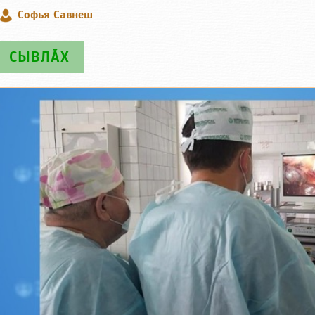
Софья Савнеш
СЫВЛӐХ