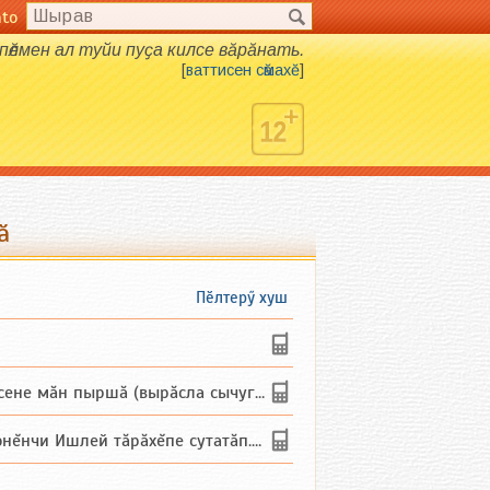
nto
пӗлмен ал туйи пуҫа килсе вӑрӑнать.
[
ваттисен сӑмахӗ
]
ӑ
Пӗлтерӳ хуш
не мăн пыршă (вырăсла сычуг) ...
и Ишлей тăрăхĕпе сутатăп. Ха...