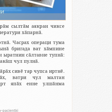
арӑм сылтӑм аякран чиксе
ператури хӑпарнӑ.
тнӑ. Часрах операци тума
ынӑ бригада ват хӑмпине
н ыратнин сӑлтавне тупнӑ:
лакӑш чул пулнӑ.
ӑрӑх сивӗ тар чупса иртнӗ.
рӑх, ватри чул малтан
вӑрт япӑх енне улшӑнма
a-pacientki