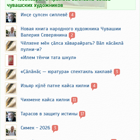
чувашских художников
Инҫе ҫулсен сиплевӗ
4
Новая книга народного художника Чувашии
Валерия Северянина
2
Чӗлхене мӗн ҫӑлса хӑварайрать? Вӑл кӑсӑклӑ
пулни-и?
«Илем тӗнчи тата шкул»
«Ҫӑлӑнӑҫ — юратура» спектакль хаклавӗ
3
Изьяр кӳлӗ патне кайса килни
4
Чикмене кайса килни
11
Тарасов в защиту истины
17
Симек - 2026
3