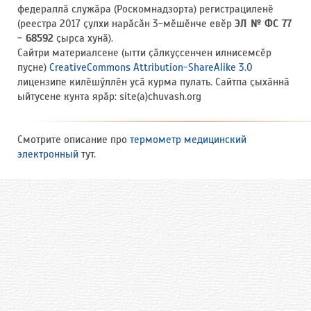
федераллӑ служӑра (Роскомнадзорта) регистрациленӗ
(реестра 2017 ҫулхи нарӑсӑн 3-мӗшӗнче евӗр
ЭЛ № ФС 77
- 68592
ҫырса хунӑ).
Сайтри материалсене (ытти ҫӑлкуҫсенчен илнисемсӗр
пуҫне)
CreativeCommons Attribution-ShareAlike 3.0
лицензипе килӗшӳллӗн усӑ курма пулать. Сайтпа ҫыхӑннӑ
ыйтусене кунта ярӑр: site(a)chuvash.org
Смотрите описание про
термометр медицинский
электронный
тут.