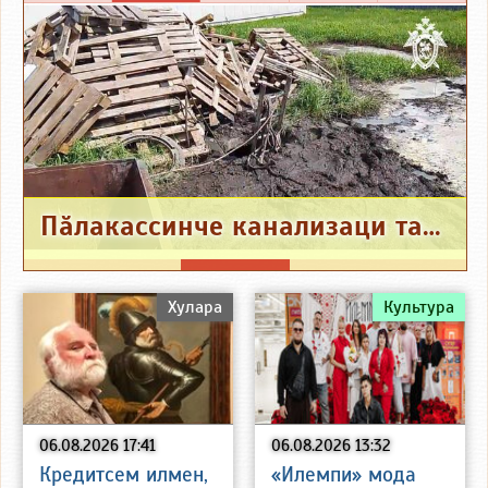
Пӑлакассинче канализаци тасатнӑ чухне рабочи вилнӗ
Хулара
Культура
06.08.2026 17:41
06.08.2026 13:32
Кредитсем илмен,
«Илемпи» мода