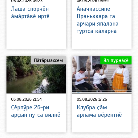
06.08.2026 09:23
06.08.2026 08:39
Лаша спорчӗн
Аначкассипе
ӑмӑртӑвӗ иртӗ
Праньккара та
арчари япалана
туртса кӑларнӑ
Пӑтӑрмахсем
Ял пурнӑҫӗ
05.08.2026 21:54
05.08.2026 17:26
Ҫӗрпӳре 26-ри
Клубра ҫӑм
арҫын путса вилнӗ
арлама вӗрентнӗ