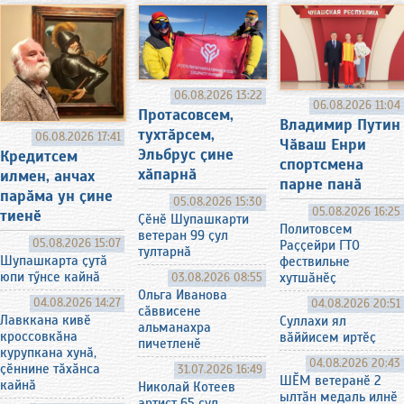
06.08.2026 13:22
06.08.2026 11:04
Протасовсем,
Владимир Путин
тухтӑрсем,
06.08.2026 17:41
Чӑваш Енри
Эльбрус ҫине
Кредитсем
спортсмена
хӑпарнӑ
илмен, анчах
парне панӑ
парӑма ун ҫине
05.08.2026 15:30
05.08.2026 16:25
тиенӗ
Ҫӗнӗ Шупашкарти
Политовсем
ветеран 99 ҫул
05.08.2026 15:07
Раҫҫейри ГТО
тултарнӑ
Шупашкарта ҫутӑ
фествильне
юпи тӳнсе кайнӑ
хутшӑнӗҫ
03.08.2026 08:55
Ольга Иванова
04.08.2026 14:27
04.08.2026 20:51
сӑввисене
Лавккана кивӗ
Суллахи ял
альманахра
кроссовкӑна
вӑййисем иртӗҫ
пичетленӗ
курупкана хунӑ,
04.08.2026 20:43
ҫӗннине тӑхӑнса
31.07.2026 16:49
ШӖМ ветеранӗ 2
кайнӑ
Николай Котеев
ылтӑн медаль илнӗ
артист 65 ҫул