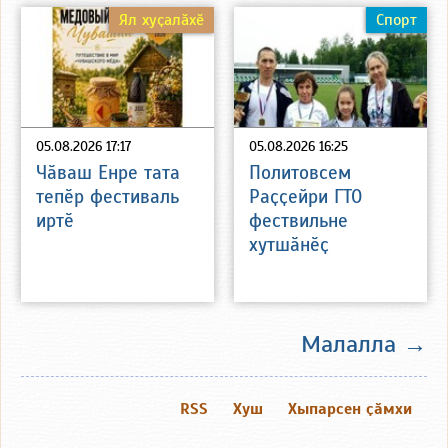
Ял хуҫалӑхӗ
Спорт
05.08.2026 17:17
05.08.2026 16:25
Чӑваш Енре тата
Политовсем
тепӗр фестиваль
Раҫҫейри ГТО
иртӗ
фествильне
хутшӑнӗҫ
Малалла →
RSS
Хуш
Хыпарсен ҫӑмхи