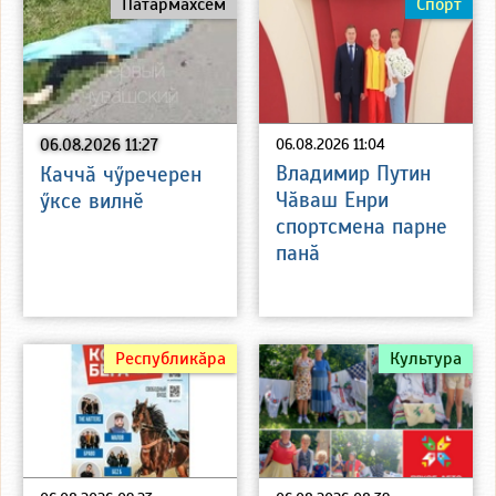
Пӑтӑрмахсем
Спорт
06.08.2026 11:27
06.08.2026 11:04
Владимир Путин
Каччӑ чӳречерен
Чӑваш Енри
ӳксе вилнӗ
спортсмена парне
панӑ
Республикӑра
Культура