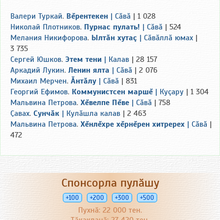
Валери Туркай
.
Вĕрентекен
|
Сăвă
| 1 028
Николай Плотников
.
Пурнас пулать!
|
Сăвă
| 524
Мелания Никифорова
.
Ылтăн хутаç
|
Сăвăллă юмах
|
3 735
Сергей Юшков
.
Этем тени
|
Калав
| 28 157
Аркадий Лукин
.
Ленин ялта
|
Сăвă
| 2 076
Михаил Мерчен
.
Ăнтăлу
|
Сăвă
| 831
Георгий Ефимов
.
Коммунистсен маршĕ
|
Куçару
| 1 304
Мальвина Петрова
.
Хĕвелпе Пĕве
|
Сăвă
| 758
Ҫавах
.
Сунчăк
|
Кулăшла калав
| 2 463
Мальвина Петрова
.
Хĕнлĕхре хĕрнĕрен хитререх
|
Сăвă
|
472
Спонсорла пулӑшу
+100
+200
+300
+500
Пухнӑ: 22 000 тен.