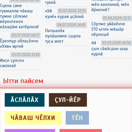
тухнӑ
мӗн хакланнӑ, мӗн
Сцена ҫине
йӳнелнӗ?
тухмалли чӑваш
«Уй
15.07.2026 21:15
тумне ҫӗлеме
кунӗ» курав уҫӑлнӑ
01.06.2026 22:11
вӗрентекен
Ҫӗртме уйӑхӗнче
08.07.2026 14:45
кӑларӑм хатӗрленӗ
170 ытла мӑшӑр
Патшалӑх
пӗрлешӗ
29.07.2026 14:27
пулӑшнипе ҫырла
Ӗренпур облаҫӗнче
туса илет
44
07.05.2026 16:56
«Уяв» иртнӗ
ҫын сӑвӑсран шар
курнӑ
25.07.2026 21:19
Инҫе ҫулсен
сиплевӗ
Ытти пайсем
ӐСЛӐЛӐХ
ҪУЛ-ЙӖР
ЧӐВАШ ЧӖЛХИ
ТӖН