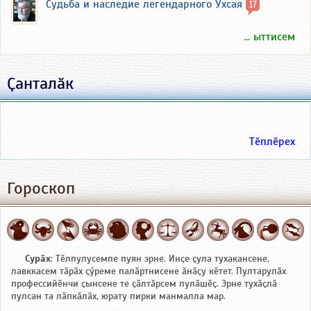
Судьба и наследие легендарного Ухсая
17
... ыттисем
Ҫанталӑк
Тӗплӗрех
Гороскоп
Сурӑх
: Тӗлпулусемпе пуян эрне. Инҫе ҫула тухакансене,
лавккасем тӑрӑх ҫӳреме палӑртнисене ӑнӑҫу кӗтет. Пултарулӑх
профессийӗнчи ҫынсене те ҫӑлтӑрсем пулӑшӗҫ. Эрне тухӑҫлӑ
пулсан та лӑпкӑлӑх, юрату пирки манмалла мар.