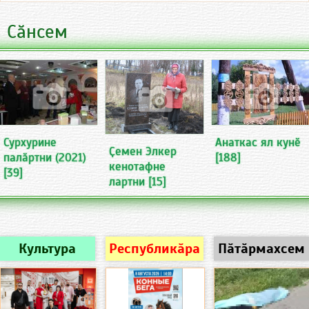
Сӑнсем
Сурхурине
Анаткас ял кунӗ
Ҫемен Элкер
палӑртни (2021)
[188]
кенотафне
[39]
лартни
[15]
Культура
Республикӑра
Пӑтӑрмахсем