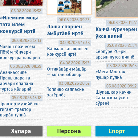
06.08.2026 13:32
«Илемпи» мода
06.08.2026 09:23
06.08.2026 11:27
тата илем
Лаша спорчӗн
Каччӑ чӳречерен
конкурсӗ иртӗ
ӑмӑртӑвӗ иртӗ
ӳксе вилнӗ
06.08.2026 12:13
04.08.2026 17:38
05.08.2026 21:54
Чӑваш поэчӗсем
Вӑрман касакансен
Ҫӗрпӳре 26-ри
Пӗтӗм тӗнчери
конкурсӗ иртӗ
арҫын путса вилнӗ
конкурсра палӑрнӑ
04.08.2026 15:13
05.08.2026 15:15
06.08.2026 08:39
Оттикӑвӑри мӑшӑр
«Мега Молта»
Аначкассипе
— ылтӑн юбиляр
пушар пулнӑ
Праньккара та
арчари япалана
03.08.2026 20:57
05.08.2026 09:12
туртса кӑларнӑ
Топливо саппасне
Шупашкар каччи
хатӗрлӗҫ
Саранскра ӳсӗр
05.08.2026 16:18
ҫӳренӗ
Трактор музейӗнче
гигант-трактор
вырӑн тупнӑ
Хулара
Персона
Спорт