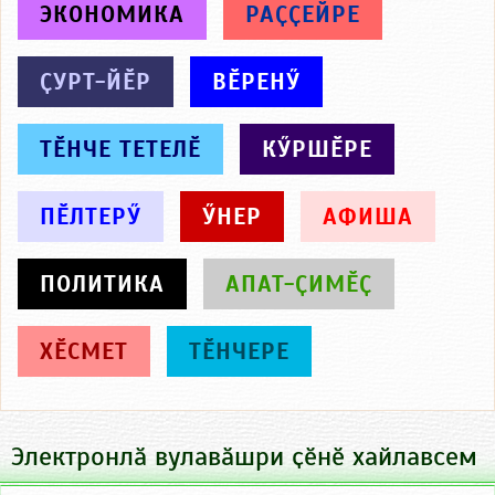
ЭКОНОМИКА
РАҪҪЕЙРЕ
ҪУРТ-ЙӖР
ВӖРЕНӲ
ТӖНЧЕ ТЕТЕЛӖ
КӲРШӖРЕ
ПӖЛТЕРӲ
ӲНЕР
АФИША
ПОЛИТИКА
АПАТ-ҪИМӖҪ
ХӖСМЕТ
ТӖНЧЕРЕ
Электронлӑ вулавӑшри ҫӗнӗ хайлавсем