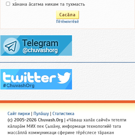
хӑнана ӑсатма никам та тухмасть
Пӗтӗмлетӗвӗ
Сайт пирки
|
Пулӑшу
|
Статистика
(c) 2005-2026 Chuvash.Org
| «Чӑваш халӑх сайчӗ» тетелти
кӑларӑм МИХ пек Ҫыхӑну, информаци технологийӗ тата
массӑллӑ коммуникаци сферине тӗрӗслесе тӑракан