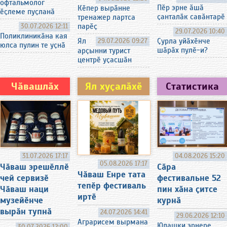
офтальмолог
Пӗр эрне ӑшӑ
Кӗпер вырӑнне
ӗҫлеме пуҫланӑ
ҫанталӑк савӑнтарӗ
тренажер лартса
парӗҫ
30.07.2026 12:11
29.07.2026 10:40
Поликлиникӑна кая
Ял
29.07.2026 09:27
Ҫурла уйӑхӗнче
юлса пулин те уҫнӑ
шӑрӑх пулӗ-и?
арҫынни турист
центрӗ уҫасшӑн
Чӑвашлӑх
Ял хуҫалӑхӗ
Статистика
31.07.2026 17:17
04.08.2026 15:20
05.08.2026 17:17
Чӑваш эрешӗллӗ
Сӑра
Чӑваш Енре тата
чей сервизӗ
фестивальне 52
тепӗр фестиваль
Чӑваш наци
пин хӑна ҫитсе
иртӗ
музейӗнче
курнӑ
вырӑн тупнӑ
24.07.2026 14:41
29.06.2026 12:10
Аграрисем вырмана
Юлашки эрнере
30.07.2026 12:00