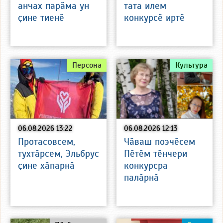
анчах парӑма ун
тата илем
ҫине тиенӗ
конкурсӗ иртӗ
Персона
Культура
06.08.2026 13:22
06.08.2026 12:13
Протасовсем,
Чӑваш поэчӗсем
тухтӑрсем, Эльбрус
Пӗтӗм тӗнчери
ҫине хӑпарнӑ
конкурсра
палӑрнӑ