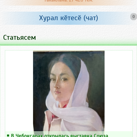
Тӑкакланӑ: 27 420 тен.
Хурал кӗтесӗ (чат)
0
Статьясем
￭
В Чебоксарах открылась выставка Союза