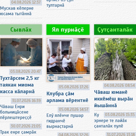
04.08.2026 12:37
тултарнӑ
Мускав кӗперне
юсама тытӑннӑ
Сывлӑх
Ял пурнӑҫӗ
Ҫутҫанталӑк
03.08.2026 20:47
Тухтӑрсем 2,5 кг
таякан миома
04.08.2026 08:54
05.08.2026 17:26
касса кӑларнӑ
Чӑваш юманӗ
Клубра ҫӑм
иккӗмӗш вырӑн
арлама вӗрентнӗ
31.07.2026 16:39
йышӑннӑ
Чӑваш Енри
05.08.2026 14:57
больницӑсене
Ку
03.08.2026 15:35
Елӳ ялӗнче пушар
пӗрлештереҫҫӗ
эрнере те лайӑх
гидранчӗ
ҫанталӑк пулӗ
вырнаҫтарнӑ
30.07.2026 21:05
Трак енре ҫамрӑк
31.07.2026 13:18
04.08.2026 12:26