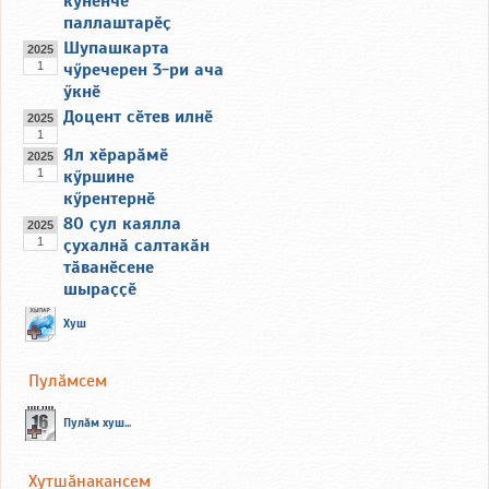
кунӗнче
паллаштарӗҫ
Шупашкарта
2025
1
чӳречерен 3-ри ача
ӳкнӗ
Доцент сӗтев илнӗ
2025
1
Ял хӗрарӑмӗ
2025
1
кӳршине
кӳрентернӗ
80 ҫул каялла
2025
1
ҫухалнӑ салтакӑн
тӑванӗсене
шыраҫҫӗ
Хуш
Пулӑмсем
Пулӑм хуш...
Хутшӑнакансем