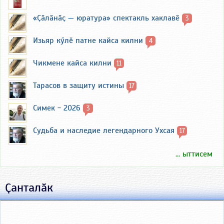
«Ҫӑлӑнӑҫ — юратура» спектакль хаклавӗ
3
Изьяр кӳлӗ патне кайса килни
4
Чикмене кайса килни
11
Тарасов в защиту истины
17
Симек - 2026
3
Судьба и наследие легендарного Ухсая
17
... ыттисем
Ҫанталӑк