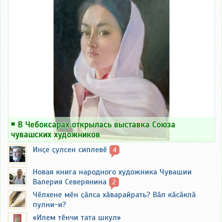
￭
В Чебоксарах открылась выставка Союза
чувашских художников
Инҫе ҫулсен сиплевӗ
4
Новая книга народного художника Чувашии
Валерия Северянина
2
Чӗлхене мӗн ҫӑлса хӑварайрать? Вӑл кӑсӑклӑ
пулни-и?
«Илем тӗнчи тата шкул»