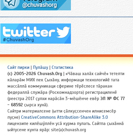
Сайт пирки
|
Пулӑшу
|
Статистика
(c) 2005-2026 Chuvash.Org
| «Чӑваш халӑх сайчӗ» тетелти
кӑларӑм МИХ пек Ҫыхӑну, информаци технологийӗ тата
массӑллӑ коммуникаци сферине тӗрӗслесе тӑракан
федераллӑ служӑра (Роскомнадзорта) регистрациленӗ
(реестра 2017 ҫулхи нарӑсӑн 3-мӗшӗнче евӗр
ЭЛ № ФС 77
- 68592
ҫырса хунӑ).
Сайтри материалсене (ытти ҫӑлкуҫсенчен илнисемсӗр
пуҫне)
CreativeCommons Attribution-ShareAlike 3.0
лицензипе килӗшӳллӗн усӑ курма пулать. Сайтпа ҫыхӑннӑ
ыйтусене кунта ярӑр: site(a)chuvash.org