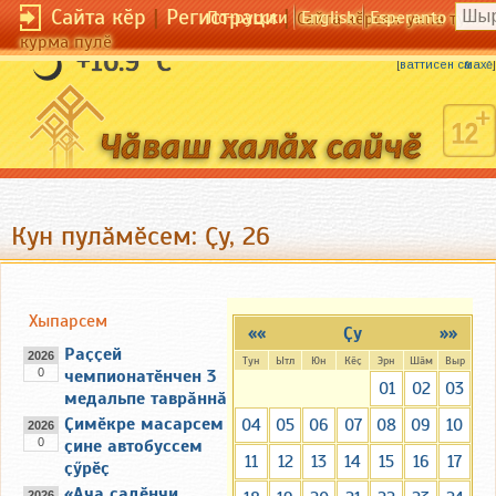
Сайта кӗр
|
Регистраци
|
По-русски
English
Esperanto
Сайта кӗрсен унпа тулли
курма пулӗ
Тиркекене тирӗк тӗпӗ лекет.
+16.9 °C
[
ваттисен сӑмахӗ
]
Кун пулӑмӗсем: Ҫу, 26
Хыпарсем
««
Ҫу
»»
Раҫҫей
2026
Тун
Ытл
Юн
Кӗҫ
Эрн
Шӑм
Выр
0
чемпионатӗнчен 3
01
02
03
медальпе таврӑннӑ
Ҫимӗкре масарсем
04
05
06
07
08
09
10
2026
0
ҫине автобуссем
11
12
13
14
15
16
17
ҫӳрӗҫ
«Ача садӗнчи
2026