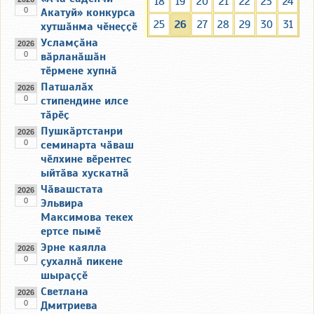
18
19
20
21
22
23
24
0
Акатуй» конкурса
25
26
27
28
29
30
31
хутшӑнма чӗнеҫҫӗ
Усламҫӑна
2026
0
вӑрланӑшӑн
тӗрмене хупнӑ
Патшалӑх
2026
0
стипендине илсе
тӑрӗҫ
Пушкӑртстанри
2026
0
семинарта чӑваш
чӗлхине вӗрентес
ыйтӑва хускатнӑ
Чӑвашстата
2026
0
Эльвира
Максимова текех
ертсе пымӗ
Эрне каялла
2026
0
ҫухалнӑ пикене
шыраҫҫӗ
Светлана
2026
0
Дмитриева