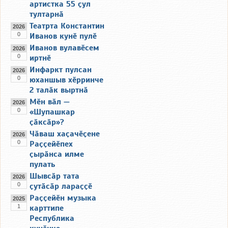
артистка 55 ҫул
тултарнӑ
Театрта Константин
2026
0
Иванов кунӗ пулӗ
Иванов вулавӗсем
2026
0
иртнӗ
Инфаркт пулсан
2026
0
юханшыв хӗрринче
2 талӑк выртнӑ
Мӗн вӑл —
2026
0
«Шупашкар
ҫӑксӑр»?
Чӑваш хаҫачӗҫене
2026
0
Раҫҫейӗпех
ҫырӑнса илме
пулать
Шывсӑр тата
2026
0
ҫутӑсӑр лараҫҫӗ
Раҫҫейӗн музыка
2025
1
карттипе
Республика