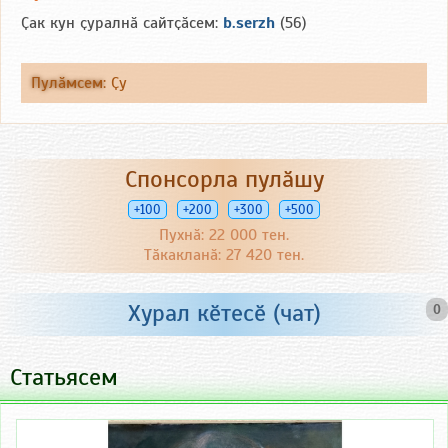
Ҫак кун ҫуралнӑ сайтҫӑсем:
b.serzh
(56)
Пулӑмсем
:
Ҫу
Спонсорла пулӑшу
+100
+200
+300
+500
Пухнӑ: 22 000 тен.
Тӑкакланӑ: 27 420 тен.
Хурал кӗтесӗ (чат)
0
Статьясем