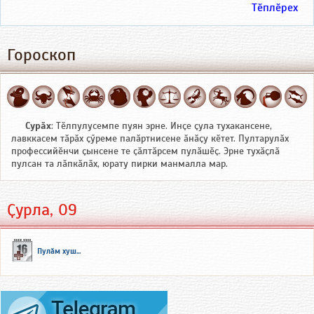
Тӗплӗрех
Гороскоп
Сурӑх
: Тӗлпулусемпе пуян эрне. Инҫе ҫула тухакансене,
лавккасем тӑрӑх ҫӳреме палӑртнисене ӑнӑҫу кӗтет. Пултарулӑх
профессийӗнчи ҫынсене те ҫӑлтӑрсем пулӑшӗҫ. Эрне тухӑҫлӑ
пулсан та лӑпкӑлӑх, юрату пирки манмалла мар.
Ҫурла, 09
Пулӑм хуш...