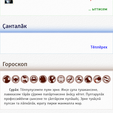
... ыттисем
Ҫанталӑк
Тӗплӗрех
Гороскоп
Сурӑх
: Тӗлпулусемпе пуян эрне. Инҫе ҫула тухакансене,
лавккасем тӑрӑх ҫӳреме палӑртнисене ӑнӑҫу кӗтет. Пултарулӑх
профессийӗнчи ҫынсене те ҫӑлтӑрсем пулӑшӗҫ. Эрне тухӑҫлӑ
пулсан та лӑпкӑлӑх, юрату пирки манмалла мар.