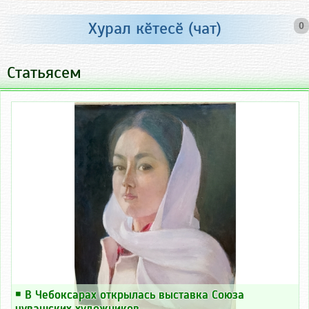
Хурал кӗтесӗ (чат)
0
Статьясем
￭
В Чебоксарах открылась выставка Союза
чувашских художников