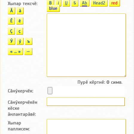
B
i
U
S
Ab
Head2
red
Хыпар тексчӗ:
blue
Ӑ
ӑ
Ӗ
ӗ
Ҫ
ҫ
Ӳ
ӳ
ъ
« ... »
—
Пурӗ кӗртнӗ:
0
симв.
Сӑнӳкерчӗк:
Сӑнӳкерчӗкӗн
кӗске
ӑнлантарӑвӗ:
Хыпар
паллисем: