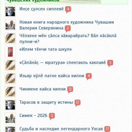
Инҫе ҫулсен сиплевӗ
4
Новая книга народного художника Чувашии
Валерия Северянина
2
Чӗлхене мӗн ҫӑлса хӑварайрать? Вӑл кӑсӑклӑ
пулни-и?
«Илем тӗнчи тата шкул»
«Ҫӑлӑнӑҫ — юратура» спектакль хаклавӗ
3
Изьяр кӳлӗ патне кайса килни
4
Чикмене кайса килни
11
Тарасов в защиту истины
17
Симек - 2026
3
Судьба и наследие легендарного Ухсая
17