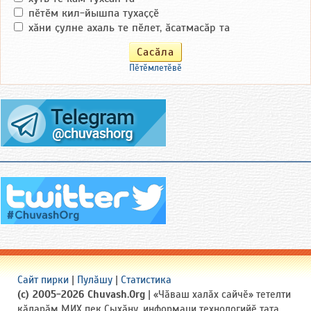
пӗтӗм кил-йышпа тухаҫҫӗ
хӑни ҫулне ахаль те пӗлет, ӑсатмасӑр та
Пӗтӗмлетӗвӗ
Сайт пирки
|
Пулӑшу
|
Статистика
(c) 2005-2026 Chuvash.Org
| «Чӑваш халӑх сайчӗ» тетелти
кӑларӑм МИХ пек Ҫыхӑну, информаци технологийӗ тата