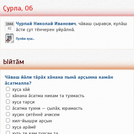
Ҫурла, 06
Чурпай Николай Иванович
, чӑваш ҫыравҫи, кулӑш
1944
82
ӑсти ҫут тӗнчерен уйрӑлнӑ.
Пулӑм хуш...
Ыйтӑм
Чӑваш йӑли тӑрӑх хӑнана пынӑ арҫынна камӑн
ӑсатмалла?
хуҫа хӑй
хӑнана ӑсатма никам та тухмасть
хуҫа тарҫи
ӑсатма тухни — ҫылӑх, юрамасть
хуҫин ҫитӗннӗ ачисем
кил-йышри арҫын
хуҫа арӑмӗ
хуть те кам тухсан та