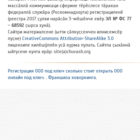
массӑллӑ коммуникаци сферине тӗрӗслесе тӑракан
федераллӑ служӑра (Роскомнадзорта) регистрациленӗ
(реестра 2017 ҫулхи нарӑсӑн 3-мӗшӗнче евӗр
ЭЛ № ФС 77
- 68592
ҫырса хунӑ).
Сайтри материалсене (ытти ҫӑлкуҫсенчен илнисемсӗр
пуҫне)
CreativeCommons Attribution-ShareAlike 3.0
лицензипе килӗшӳллӗн усӑ курма пулать. Сайтпа ҫыхӑннӑ
ыйтусене кунта ярӑр: site(a)chuvash.org
Регистрация ООО под ключ сколько стоит открыть ООО
онлайн под ключ
. .
Франшиза коворкинга
.