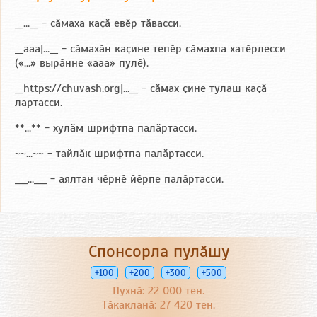
__...__ - сӑмаха каҫӑ евӗр тӑвасси.
__aaa|...__ - сӑмахӑн каҫине тепӗр сӑмахпа хатӗрлесси
(«...» вырӑнне «ааа» пулӗ).
__https://chuvash.org|...__ - сӑмах ҫине тулаш каҫӑ
лартасси.
**...** - хулӑм шрифтпа палӑртасси.
~~...~~ - тайлӑк шрифтпа палӑртасси.
___...___ - аялтан чӗрнӗ йӗрпе палӑртасси.
Спонсорла пулӑшу
+100
+200
+300
+500
Пухнӑ: 22 000 тен.
Тӑкакланӑ: 27 420 тен.