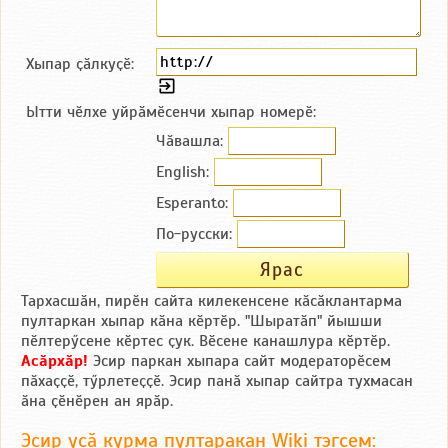
Хыпар ҫӑлкуҫӗ:
Ытти чӗлхе уйрӑмӗсенчи хыпар номерӗ:
Чӑвашла:
English:
Esperanto:
По-русски:
Тархасшӑн, пирӗн сайта килекенсене кӑсӑклантарма
пултаркан хыпар кӑна кӗртӗр. "Шыратӑп" йышши
пӗлтерӳсене кӗртес ҫук. Вӗсене канашлура кӗртӗр.
Асӑрхӑр!
Эсир паркан хыпара сайт модераторӗсем
пӑхаҫҫӗ, тӳрлетеҫҫӗ. Эсир панӑ хыпар сайтра тухмасан
ӑна ҫӗнӗрен ан ярӑр.
Эсир усӑ курма пултаракан Wiki тэгсем: