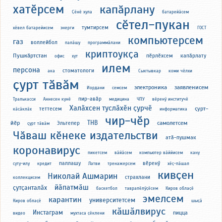
хатӗрсем
капӑрлану
Ҫӗнӗ хула
батарейӑсем
сӗтел-пукан
тумтирсем
хӗвел батарейисем
энерги
ГОСТ
компьютерсем
газ
воллейбол
палӑшу
программӑлани
криптоукҫа
Пушкӑртстан
пӗрлӗхсем
капӑрлату
офис
хут
илем
персона
стоматологи
ака
Сыктывкар
коми чӗлхи
ҫурт тӑвӑм
электроника
заявленисем
Иордани
семсем
пир-авӑр
Тралькасси
Аннесен кунӗ
медицина
ЧПУ
вӗренӳ институчӗ
Халӑхсен туслӑхӗн ҫурчӗ
ҫурт-
теттесем
кӑсӑклӑх
информатика
чир-чӗр
ТНВ
йӗр
самолетсем
Эльтепер
ҫурт тӑвӑм
Чӑваш кӗнеке издательстви
атӑ-пушмак
коронавирус
пикетсем
вӑйӑсем
компьютер вӑййисем
кану
паллашу
вӗренӳ
суту-илу
кредит
Латви
тренажерсем
хӗҫ-пӑшал
кивҫен
Николай Ашмарин
страхлани
коллекцисем
йӑпатмӑш
ҫутҫанталӑх
баскетбол
таврапӗлӳҫӗсем
Киров облаҫӗ
эмелсем
карантин
университетсем
Киров облаҫӗ
шыҫӑ
кӑшӑлвирус
Инстаграм
пицца
видео
мухтаса ҫӗклени