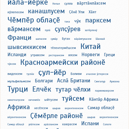
йӑла-йӗрке
вӑрттӑнлӑхсем
ҫулла
Непал
канашлусем
Ҫӗнӗ Упи
Хӑят
кӳлепесем
Чӗмпӗр облаҫӗ
парксем
чӳк
така
вӑрмансем
ҫулҫӳрев
пулӑ
хатӗрленӳ
Франци
Бутан
шапасем
ҫумӑр
вӑрӑмтунасем
Шанхай
Китай
шывсиккисем
тӗлентермӗшсем
Исланди
Норвеги
Греци
утравсем
ялсем
ресторансем
Красноармейски районӗ
чӳксем
ҫул-йӗр
видеосем
Боливи
туслӑх
ачасене ӳстересси
Аслӑ Британи
Болгари
мульфильмсем
Сингапур
Аризона
Турци
Елчӗк
тутар чӗлхи
парикмахерсем
туйсем
Кӑнтӑр Африка
ыйтусем
кинотеатрсем
кичемлӗх
Африка
Самар облаҫӗ
несӗлсем
шырав
верентекенсем
Ҫӗмӗрле районӗ
вӗрентекенсем
шырав
верентекенсем
Испани
каюрасем
Самар облаҫӗ
упӑтесем
арӑслансем
Сопоте