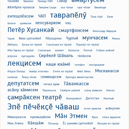
Сӑвар
тасалӑх
Оринино
Правда ПФО
йӗлтӗрпе чупасси
Типшӗм Сашук
ака чӗлхи
тува чӗлхи
Википеди
таврапӗлӳ
ентешлӗхсем
ЧАП
Паха тӗрӗ
Бали
неосуваризм
Бельги
архивсем
ЧОКЦ
Петӗр Хусанкай
смартфонсем
Александр Айдаров
мунчасем
Чурпай
Кино ҫулталӑкӗ
Пӗрҫырлан
Тарай
Милан
Либерец
Хучаш ял тӑрӑхӗ
Стрелецки ял тӑрӑхӗ
Пушкӑрт ял тӑрӑхӗ
Мӑн Чураш ял тӑрӑхӗ
Стрелецки
шахмат
Калкасси
Палтай
Етĕрне районĕ
Ҫирӗклӗ Шӑхаль
тӑлӑхсем
ÿсĕрсем
пултарулăх
лекцисем
наци юхӑмӗ
телефон
ноесуваризм
Москакасси
Атӑрҫи Пӑлхар
йывӑр атлетика
Елчӗк ял тӑрӑхӗ
Кивӗ Эйпеҫ
семинарсем
капюсав
Ӑнӑҫу чӗлхи
Культура министерстви
депутатсем
Тӑванкасси
чечек хуни
асӑну хӑмисем
Тӑванкасси
Ҫӗмӗрле районӗ
асӑну хӑмисем
Аляска
ҫамрӑксен театрӗ
Дагестан
Ишпарайккӑ
Опытный
Эпӗ пӗчӗкҫӗ чӑваш
асӑнусем
чечек хунисем
Мӑн Этмен
премьерӑсем
Мишеркасси
Иран
сӑпка юррисем
Кӑкшӑм
Ман Этмен
Ӗҫ ҫыннин ҫулталӑкӗ
Пӑчанар
Кӑкшӑм ял тӑрӑхӗ