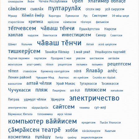
Орел
Улатимӗр облаҫӗ
Чечен Республики
словарьсем
Янӑм
пултарулӑх
сӑвӑсем
сывлӑх
ҫеҫен хир
уҫӑ ҫырусем
Кӗмӗл ӗмӗр
Сиктерме
Мушар
Карачура
Пуянкасси
Руҫ
14-мӗш шкул
критика
старостӑсем
юрӑҫсем
кӑмпасем
тӗнчере
фильмсем
тĕпчевсем
чăваш тĕнчи
Нарспи
Пушкăртстан
хаклав
инвестицисем
Синер
чарусем
Эхветкасси
Советски
чӑваш тӗнчи
Шӑмат
Нальчик
Алтай
аслӑ шкулсем
тишкерӳсем
Танайҫи Пӑлхар
1 май уявӗ
Улшӑнусен партийӗ
Партия перемен
партисем
Праздник 1 мая
уявсем
шествисем
автӑвӑм
рецептсем
монголсем
апат-ҫимӗҫ
тӗпел
рецептсем
пельмен
пельмен
Ялавӑр
алӗҫ
тӗпел
пӑтӑ
ставкӑсем
букмекер кантурӗсем
Ленин районӗ
Чувашия-Мед
Анаткас
ял кунӗсем
Ҫеҫпӗл ял тӑрӑхӗ
алтай чӗлхи
Урай Макаҫ
Тутаркасси
Тосинкасси
ваккатсем
пляж
пляжсем
Чучукасси
ал ӗҫӗ
Пишпӳлек
китайсем
электричество
удмурт чӗлхи
Удмурти
Питрав
сайтсем
сут-илӳ
электричество
хӑрушсӑрлӑх
техника
Вӑрманкас Юнтапа
топонимика
ирҫе чӗлхи
компьютер вӑййисем
кредитсем
Пысӑк Упакасси
ҫӑмрӑксен театрӗ
хобби
кӑсӑкланусем
Кыштым
косметика
пулӑшу
Питӗр
ҫыхӑну
энциклопедисем