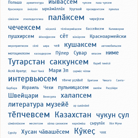
йывӑҫсем
Польша
арихитектура
чулсем
паха чулсем
ыркӑмӑллӑх
Уругвай
Красноярск
ӑнӑҫлӑх
президентсем
пуянлах
палӑксем
чиркӳсем
cӑвӑсем
этнопедагогика
чечексем
бассейнсем
кӑҫаклӑ
тӗлӗнермӗшсем
Калихворни
сӗт
пушхирсем
Красноармейски
йӗкехӳресем
вӑкӑрсем
кушаксем
чей
мероприятисем
сӗлӗ
ыхра
автомобильсем
ниме
Сувар
Пӳлер
мотоциклсем
каскадерсем
юпасем
Тутарстан
саккунсем
Кариб тинӗсӗ
Мари Эл
Аслӑ Арапуҫ
Анат Чакӑ
ҫармӑс чӗлхи
интервьюсем
тӗнче уҫлӑхӗ
Британи
Чикаго
Санта-
пульницасем
Израиль
Чехи
Барбара
вилӗм
Раҫҫӗйре
халапсем
Швейцари
Венесуэла
литература музейӗ
ар ҫыхӑнӑвӗ
тӗпчевсем
Казахстан
чукун ҫул
ҫырулӑх
ҫӑмӑллӑхсем
меслетсем
хӑлха ҫаккисем
наркӑмӑш
Хӗл Мучи
Кӳкеҫ
Хусан чӑвашӗсем
ЧНК
Ҫурҫӗр