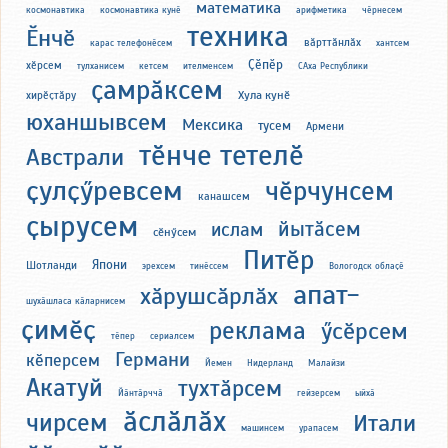
математика
космонавтика
космонавтика кунӗ
арифметика
чӗрнесем
техника
Ӗнчӗ
вӑрттӑнлӑх
карас телефонӗсем
хантсем
Ҫӗпӗр
хӗрсем
тулханисем
кетсем
ителменсем
САха Республики
ҫамрӑксем
Хула кунӗ
хирӗҫтӑру
юханшывсем
Мексика
тусем
Армени
тӗнче тетелӗ
Австрали
ҫулҫӳревсем
чӗрчунсем
канашсем
ҫырусем
йытӑсем
ислам
сӗнӳсем
Питӗр
Япони
Шотланди
эрехсем
тинӗссем
Вологодск облаҫӗ
апат-
хӑрушсӑрлӑх
шухӑшласа кӑларнисем
ҫимӗҫ
реклама
ӳсӗрсем
тӗпер
сериалсем
Германи
кӗперсем
Йемен
Нидерланд
Малайзи
Акатуй
тухтӑрсем
Йӑнтӑрччӑ
гейзерсем
ыйхӑ
ӑслӑлӑх
чирсем
Итали
машинсем
урапасем