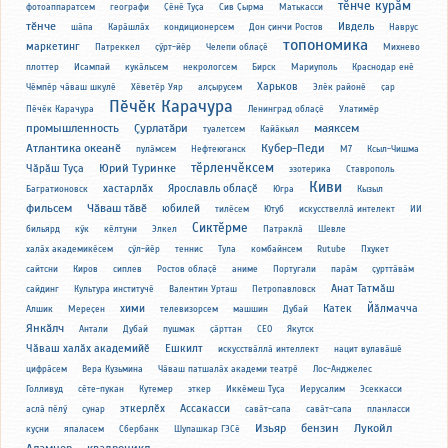
тӗнче курӑм
фотоаппаратсем
географи
Ҫӗнӗ Туҫа
Сив Ҫырма
Матькасси
тӗнче
Ивдель
шӑпа
Карӑшлӑх
кондиционерсем
Дон ҫинчи Ростов
Наврус
топономика
маркетинг
Патреккел
ҫӳрт-йӗр
Челепи облаҫӗ
Михнево
плоттер
Исампай
кукӑльсем
некрологсем
Бирск
Мариуполь
Краснодар енӗ
Харьков
Чӗмпӗр чӑваш шкулӗ
Хӗветӗр Уяр
алҫырусем
Элӗк районӗ
ҫар
Пӗчӗк Карачура
Пӗчӗк Карачура
Ленинград облаҫӗ
Улатимӗр
промышленность
Ҫурлатӑри
маяксем
туалетсем
Кайӑкьял
Атлантика океанӗ
Кубер-Педи
пулӑмсем
Нефтеюганск
М7
Ксыл-Чишма
тӗрленчӗксем
Юрий Туринке
Чӑрӑш Туҫа
эзотерика
Ставрополь
Киви
хастарлӑх
Ярославль облаҫӗ
Багратионовск
Югра
Кызыл
фильсем
Чӑваш тӑвӗ
юбилей
тилӗсем
Ютуб
искусствеллӑ интелект
ИИ
Сиктӗрме
бильярд
кӳк
кӗлтуни
Элкел
Патраклӑ
Шевле
халӑх академикӗсем
ҫӳл-йӗр
теннис
Тула
комбайнсем
Rutube
Пхукет
сайтсни
Киров
сиплев
Ростов облаҫӗ
аниме
Португали
парӑм
ҫурттӑвӑм
Анат Татмӑш
сайдинг
Культура институчӗ
Валентин Урташ
Петропавловск
хими
Катек
Йӑлмачча
Алшик
Мереҫен
телевизорсем
машшин
Дубай
Янкӑлч
Антали
Дубай
пушмак
ҫӑрттан
СЕО
Якутск
Чӑваш халӑх академийӗ
Ешкилт
искусствӑллӑ интеллект
нацит вулавӑшӗ
цифрӑсем
Вера Кузьмина
Чӑваш патшалӑх академи театрӗ
Лос-Анджелес
Голливуд
сӗте-пукан
Кутемер
эткер
Иккӗмеш Туҫа
Иерусалим
Эсеккасси
эткерлӗх
Ассакасси
аслӑ пӗлӳ
сунар
савӑт-сапа
савӑт-сапа
планласси
Изьяр
бензин
Лукойл
куҫни
япаласем
Сбербанк
Шупашкар ГЭСӗ