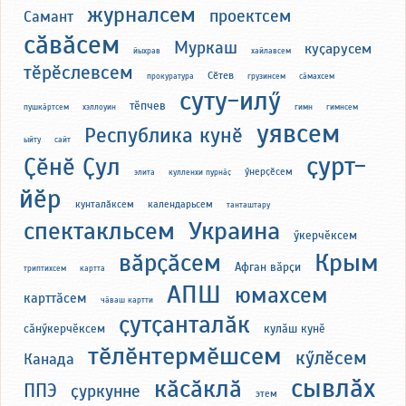
журналсем
проектсем
Самант
сӑвӑсем
Муркаш
куҫарусем
йыхрав
хайлавсем
тӗрӗслевсем
Сӗтев
прокуратура
грузинсем
сӑмахсем
суту-илӳ
тӗпчев
пушкӑртсем
хэллоуин
гимн
гимнсем
уявсем
Республика кунӗ
ыйту
сайт
ҫурт-
Ҫӗнӗ Ҫул
ӳнерҫӗсем
элита
кулленхи пурнӑҫ
йӗр
кунталӑксем
календарьсем
танташтару
Украина
спектакльсем
ӳкерчӗксем
Крым
вӑрҫӑсем
Афган вӑрҫи
триптихсем
картта
АПШ
юмахсем
карттӑсем
чӑваш картти
ҫутҫанталӑк
сӑнӳкерчӗксем
кулӑш кунӗ
тӗлӗнтермӗшсем
кӳлӗсем
Канада
сывлӑх
кӑсӑклӑ
ППЭ
ҫуркунне
этем