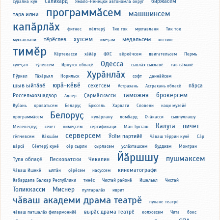
Салихард
биржӑсем
ҫуралнӑ кун
Ямало-Ненецки автономлӑ округ
программӑсем
машшинсем
тара илни
капӑрлӑх
фитнес
пӗлтерӳ
Тик ток
мухтавлани
Тик ток
хутсем
тӗрӗслев
медальсем
мухтавлани
им-ҫам
хостинг
тимӗр
Кӗртекасси
хӑйӑр
ФХС
вӗркӗчсем
двигательсем
Пермь
Одесса
ҫуп-ҫап
тӳлевсем
Иркутск облаҫӗ
сывлӑх сыхлавӗ
тав сӑмахӗ
Хурӑнлӑх
Пӳркел
Тӑхӑрьял
Норильск
софт
даннӑйсем
юрӑ-кӗвӗ
шыв ыйтӑвӗ
сехетсем
пӑрҫа
Астрахань
Астрахань облаҫӗ
таможня
брокерсем
Россельхознадзор
Ҫармӑскасси
Адлер
Кубань
кроватьсем
Беларуҫ
Брюсель
Харвати
Словени
наци музейӗ
Белоруҫ
программӑсем
купӑрлану
ломбард
Очӑкасси
сывпуллашу
Калуга
пичет
Мӗлевӗҫпуҫ
сехет
нимӗҫсем
сертификаци
Мӑн Тукташ
серверсем
Ӳсӗм партийӗ
тӗпчевсем
Кӑкшӑм
Чӑваш тӗррин кунӗ
Сӑр
вӑрҫӑ
Ҫӗнтерӳ кунӗ
ҫӗр ҫырли
ҫырласем
уҫлӑхташсем
буддизм
Монгран
Йӑршшу
пушмаксем
Тула облаҫӗ
Песковатски
Чекалин
кинематографи
Чӑваш Ишекӗ
ылтӑн
ҫӗрӗсем
насуссем
Кабардапа Балкар Республики
тинӗс
Чистай районӗ
Ишельел
Чистай
Толиккасси
Миснер
пултаралӑх
иврит
чӑваш академи драма театрӗ
пукане театрӗ
вырӑс драма театрӗ
чӑваш патшалӑх филармонийӗ
колхозсем
Чита
бокс