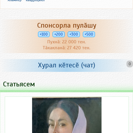
Аламнер
квадроцикл
Спонсорла пулӑшу
+100
+200
+300
+500
Пухнӑ: 22 000 тен.
Тӑкакланӑ: 27 420 тен.
Хурал кӗтесӗ (чат)
0
Статьясем