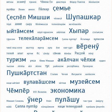
асаилӳ
Чӑваш Ен
юлташ
пукане
диаспора
Фёдор Павлов
йӑнӑшсем
ҫемье
Пӑлхар
кулӑш
Ленин
инкек
Шупашкар
Ҫеҫпӗл Мишши
чӗлхеҫӗ
анне
ҫыру
тӗрӗ
Кӗлӗмкасси
телекӑларӑм
икчӗлхелӗх
Хыпар
ыйтӑмсем
вӑрӑ-хурахсем
айӑплав
статьясем
телекӑларӑмсем
хуласем
тӳресем
Ҫапла пултӑр!
Ӑстапмул
вӗренӳ
чикӗ леш енче
хваттер
мунча
хула
ӗне
кил-ҫурт
Раҫҫей
сӑнав
телей
апат
ӗҫ
иртни
ҫӑкӑр
йӑнӑш
пӗлӳ
туризм
акӑлчан чӗлхи
укҫа
Юхма Мишши
орден
тус
чыслав
лӗпӗш
хӗл
хӗлле
районсем
республика
Прохоров
Пушкӑртстан
Сталин
Чечня
Ингушети
халӑхсем
музейсем
вулавӑшсем
наци ыйтӑвӗ
хӑтлав
экономика
Чӗмпӗр
И.Я. Яковлев
ӳнер
пулӑшу
Михаил Сениэль
Улӑп
тав туни
ӑмӑрту
Ҫапла пултӑр
наци телекуравӗ
вӑйӑ
кӑларӑмсем
кулӑшла ӳкерчӗк