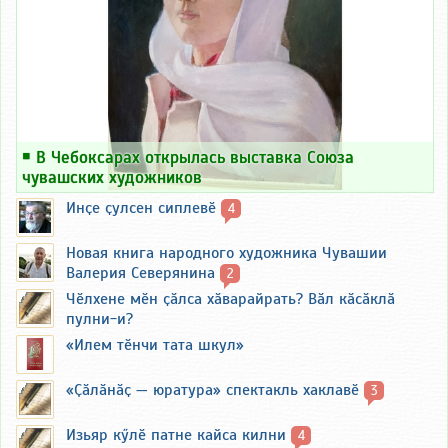
￭
В Чебоксарах открылась выставка Союза
чувашских художников
Инҫе ҫулсен сиплевӗ
4
Новая книга народного художника Чувашии
Валерия Северянина
2
Чӗлхене мӗн ҫӑлса хӑварайрать? Вӑл кӑсӑклӑ
пулни-и?
«Илем тӗнчи тата шкул»
«Ҫӑлӑнӑҫ — юратура» спектакль хаклавӗ
3
Изьяр кӳлӗ патне кайса килни
4