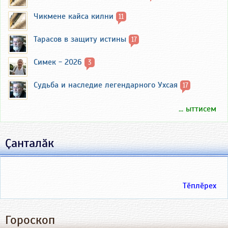
Чикмене кайса килни
11
Тарасов в защиту истины
17
Симек - 2026
3
Судьба и наследие легендарного Ухсая
17
... ыттисем
Ҫанталӑк
Тӗплӗрех
Гороскоп