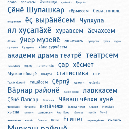
Финлянди
право
пепкесем
чухӑнлӑх
Детройт
Ҫӗнӗ Шупашкар
Севастополь
тӗрмесем
ӗҫ вырӑнӗсем
Чулхула
плюрализм
ял хуҫалӑхӗ
хуравсем
ӑсчахсем
ӳнер музейӗ
опечаткӑсем
Абхази
ҫумӑрсем
хурӑн
курӑк
хӑна ҫурчӗсем
Суздаль
ҫулҫурев
театрсем
академи драма театрӗ
ҫар
хӗсмет
тавлашу
патриотлӑх
хирӗҫӳ
статистика
Мускав облаҫӗ
Шатура
СССР
Ҫӗрпӳ
ташӑсем
Туслӑх хӗлхемӗ
хурахсем
ирсӗрлӗх
Вӑрнар районӗ
лавккасем
Кайри Тукай
Чӑваш чӗлхи кунӗ
Ҫӗнӗ Лапсар
Магнит
китай чӗлхи
чарӑнусем
ботаника
белорус чӗлхи
Сидней
Мельбурн
хысна
шрифтсем
танксем
Анат Кама
тӗнкере
пурлӑх
Теччӗ
Египет
Кени
юмансем
амаҫынсем
выҫлӑх
Сомали
пирамидӑсем
Муркаш районӗ