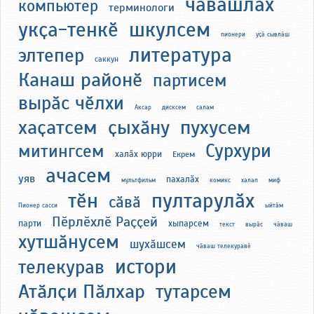
чӑвашлӑх
компьютер
терминологи
укҫа-тенкӗ
шкулсем
пионери
уҫӑ сывлӑш
литература
элтепер
саккун
Канаш районӗ
партисем
вырӑс чӗлхи
Аксар
дисксем
салам
хаҫатсем
ҫыхӑну
пухусем
Сурхури
митингсем
халӑх юрри
Екрем
ачасем
уяв
пахалӑх
мультфильм
комикс
халап
миф
тӗн
пултарулӑх
сӑвӑ
Пионер сасси
ыйтӑм
Пӗрлӗхлӗ Раҫҫей
парти
хыпарсем
текст
вырӑс
чӑваш
хутшӑнусем
шухӑшсем
чӑваш телекуравӗ
истори
телекурав
Атӑлҫи Пӑлхар
тутарсем