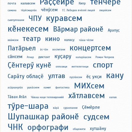
Раҫҫейре
тӗнчере
калавсем
почта
Кипр
чӗнӳсем
самана
тӗрӗсмарлӑх
Г.С. Лебедев ячӗллӗ лицей
лицейсем
куравсем
ЧПУ
сывпуллашни
кӗнекесем
Вӑрмар районӗ
Арапуҫ
театр
кино
калаҫу
юхӑмсем
чӑаш чӗлхи
концертсем
Патӑрьел
ӑс-тӑн
воспитани
куҫару
сӑнсем
диктант
Атнар
каларӑшсем
Роман Чепунов
спорт
Ҫӗнтерӳ кунӗ
оппозици
инттелегенци
кану
ултав
Сарӑту облаҫӗ
ӗҫ укҫи
пуҫлӑхсем
МИХсем
асӑрханулӑх
ушкӑснем
камит
фантастика
хӑтлавсем
Тӑван Атӑл
Чӑваш наци телевиденийӗ
калав
тӳре-шара
Ҫӗмӗрле
вӑрӑ
суранланни
Шупашкар районӗ
судсем
ЧНК
орфографи
хутшӑну
общежити