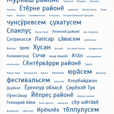
Треньккӑ
Ильинка
Ураскилт
Етӗрне районӗ
Чаканар
армансем
Кӑнтӑр Корея
Хахве
черет
Билярск
поломничество
Татарстан
история Волжская Булгария
ҫухатусем
чунҫӳревсем
Слакпуҫ
Пелепей районӗ
Якков Ухсай
вил тӑприсем
Лапсар
ҫӑвасем
Ҫатракасси
ҫӳлевӗҫсем
Хусан
эрех
Венгри
Грозный
Тан ҫинчи Ростов
Владивосток
Сочи
Атӑл
Калининград
наци лицейӗ
экспедицисем
Сӗнтӗрвӑрри районӗ
Ҫинҫе
египтянсем
юрӑсем
Каткасси
Никрут юрри
мӑчаварсем
Нурлат
фольклор
фестивальсем
Азербайджан
анонссем
Ӗренпур облаҫӗ
Ҫирӗклӗ Тук
Дербент
Йӗпреҫ районӗ
Пӳлесӑвар
Авӑркас районӗ
ҫӗр ыйтӑвӗ
Геннадий Айхи
Халӑх фрончӗ
ҫыравсем
тӗлпулусем
Ирӗклӗх
фермерсем
кӳрентерӳ