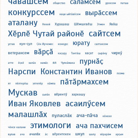
чӑвашсем
саламсем
общество
уроксем
патша
конкурссем
вырӑссем
наци ыйтӑвӗсем
аталану
Хурашаш
Шӗмшевӗш
Явӑш
Некей
Этмен
сайтсем
Хӗрлӗ Чутай районӗ
юрату
кун-ҫул
устав
Ҫӗн Ирчемес
конкурс
салтаксем
вӑрҫӑ
ветерансем
чиркӳ
хаҫат
каҫару
Тантӑш
ҫырӑну
пурнӑҫ
ял
атте
ӗҫкӗ
халӑх
намӑс
Чулкӑмака
Нарспи
Константин Иванов
поэма
пӑтӑрмахсем
ят
пӗлтерӗш
элтепӗр
кӑмпа
Мускав
вӗрентӳ
харкашу
ҫылӑх
Иван Яковлев
асаилӳсем
малашлӑх
ача-пӑча
пуласлӑх
кӗнеке
этимологи
ача пахчисем
чӗнсе калани
шкул
ачалӑх
вӗрентекен
вулав
ача
ӑс
шалу
хӗрарӑм
арҫын