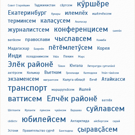
кӳршӗре
Таджикистан
сӑртсем
Совет Старейшин
Екатеринбург
илемлӗх
ишӗлчӗксем
Кунары
калаҫусем
терминсем
Акапасар
конференцисем
журналистсем
ҫынлӑх
чыславсем
православи
ватӑсем
Намиби
пӗтӗмлетӳсем
Корея
Мадагаскар
Бахрейн
Инди
Пекин
псевдонимсем
Уйӑх
Марс
Элӗк районӗ
Юнтапа
Тӑван
Литература ҫулталӑкӗ
Вьетнам
актёрсем
Кольмар
Гренланди
Капподоки
Улӑп тӑвӗсем
экзаменсем
Атайкасси
Калуга облаҫӗ
Ĕнчӗ
мигрантсем
транспорт
Ишлей
маршруткӑсем
ваттисем
Елчӗк районӗ
ватлӑх
суйлавсем
Шотланти
Ирланти
пуянсем
чухӑнсем
Варшава
юбилейсем
Антарктида
cădăctv
айсбергсем
сарай
ҫыравҫӑсем
Эстони
Правительство ҫурчӗ
Бангладеш