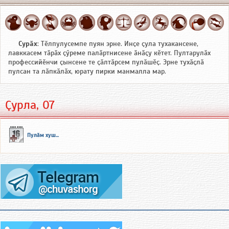
Сурӑх
: Тӗлпулусемпе пуян эрне. Инҫе ҫула тухакансене,
лавккасем тӑрӑх ҫӳреме палӑртнисене ӑнӑҫу кӗтет. Пултарулӑх
профессийӗнчи ҫынсене те ҫӑлтӑрсем пулӑшӗҫ. Эрне тухӑҫлӑ
пулсан та лӑпкӑлӑх, юрату пирки манмалла мар.
Ҫурла, 07
Пулӑм хуш...