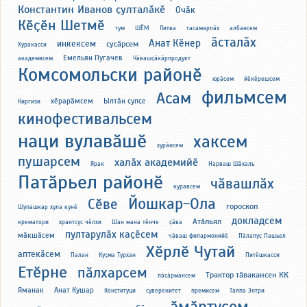
Константин Иванов ҫулталӑкӗ
Очӑк
Кӗҫӗн Шетмӗ
тум
ШӖМ
Литва
тасамарлӑх
албансем
ӑсталӑх
Анат Кӗнер
инкексем
сусӑрсем
Хуракасси
Емельян Пугачев
академисем
Чӑвашҫӑкӑрпродукт
Комсомольски районӗ
юрӑсем
йӗкӗрешсем
фильмсем
Асам
хӗрарӑмсем
Ылтӑн ҫупҫе
Киргизи
кинофестивальсем
наци вулавӑшӗ
хаксем
хурӑнсем
пушарсем
халӑх академийӗ
Ярак
Нарваш Шӑхаль
Патӑрьел районӗ
чӑвашлӑх
куравсем
Йошкар-Ола
Сӗве
гороскоп
Шупашкар хула кунӗ
докладсем
Атӑльял
крематори
хрантсус чӗлхи
Шан мана тӗнче
ҫӑва
пултарулӑх каҫӗсем
мӑкшӑсем
чӑваш филармонийӗ
Пӑлапуҫ Пашьел
Хӗрлӗ Чутай
аптекӑсем
Палан
Куҫма Турхан
Питӗшкасси
Етӗрне
пӑлхарсем
Трактор тӑвакансен КК
пӑсӑрмансем
Яманак
Анат Кушар
Конституци
суверенитет
премисем
Таяпа Энтри
ӑмӑртусем