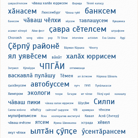
чӑваш халӑх юррисем
ҫаврасӗтелсем
Фарида
Тӗплӗ калаҫу
банксем
хӑнасем
Люксембург
Чӑваш туйӗ
чӑваш чӗлхи
тавлашусем
банксем
хӗрсем
Кувшинка
ҫавра сӗтелсем
асамат кӗперӗ
Айхи фест
штрафсем
Chuvash
song
video
pop
TV Show
interview
activism
Eva Lissina
Aygi
Ҫӗрпӳ районӗ
Вӑрман Кӑршка
Чӗкету
ял уявӗсем
халӑх юррисем
вӑхӑт
ЧПГӐИ
Энтриел
Кӳлхӗрри
оптимизаци
васкавлӑ пулӑшу
Тӗмен
ал ӑстисем
Нӑрваш Шӑхаль
автобуссем
ҫыхӑнусем
путч
ГКЧП
Пупӑлькасси
экологи
Химпром
теори
Гагаузи
ют чӗлхе
Пӗлӳ кунӗ
канашлу
Силпи
чӑваш пики
Шуҫӑм
чӑваш халах юррисем
тӗнсем
кӗвӗҫу
Силпи ялӗнче
сайтсем? ҫырусем
ЧТВ
архивран
мультфильмсем
Кавал
Аслӑ Ҫӗнтерӳ
Ясна
кооператив институчӗ
ятсем
хӗвел
чӑваш ячӗсем
эстрада
Ирина Шинжаева
ылтӑн ҫӳпҫе
ӳсентӑрансем
якут чӗлхи