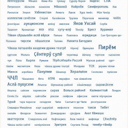
СПА
пӗлтерӳсем
Яндекс
Мӗшӗл
Алма-Ата
тупӑшу
Ҫурҫӗр Корея
Симферополь
Мӑванкӑ
Найроби
Питреккел
йӑласем
казахсем
Ази
Узбекистан
Раккасси
Элшел
Алмата
Львов
Хура тинӗс
Мӑн Чакӑр
коллектив сачӗсем
Стерлӗ
басейнсем
Трусиха
Пӑрачкав
маникюр
ЧНӐӲА
Яков Ухсай
аукционсем
ӳсентӑран
илӗнӳ
эмелсем
Серби
суту-илӳ
Брест
Хурамал
Ташкент
Кронштадт
ЖКХ
АПШ
Тӗнсӗр
Тӑван ҫӗршывӑн аслӑ вӑрҫи
юридици
Пильна
Павловск
Сан-Грегорио-де-
Никита Бичурин
тирсем
пӑшалсем
Поланко
Таллин
Пирӗм
Чӑваш патшалӑх академи драма театрӗ
тӗренӳ
Одинцово
Ҫӗнтерӳ ҫулӗ
ҫуртсем
Мальта
черепица
йӑпану
тортсем
сыснасем
Хырла
Тӗрӗслӗхшӗн Раҫҫей
чул
Пӑла
Румыни
Мускав районӗ
ҫурт-
ТСК
тӑвӑм
магнитсем
Нева
чӑваш драма театрӗ
Молдави
украин чӗлхи
Панулми
Херальтон
Минск
аэробика
Шашкар
Сколково
пулӑсем
ЧЧЛ
НТРК
Чӑашкино
Ялта
марафон
тав сӑмахӗсем
Аслӑ пухусем
ҫыравҫӑсем
Алькеш
Шупашкар районӗ
кӑшӑлвирус
Вольск районӗ
Калманттай
ҫырав
Алькеш
сайсем
парниксем
Лондон
Елчӗк Ен
вӑрлӑх
сайтсе6м
упасем
сейфсем
офиссем
килти чӗрчунсем
Турай
тара парасси
складсем
Чили
Сантьяго-де-Чили
ресотрансем
такси
Тибет
Спиридон Михайлов
карт ҫырулӑхӗ
мифологи
плансем
Анат Кӑмаша
онлайн
Феодоси
Газиантеп
Домодедово
ҫӳлҫӳрев
хваттерсем
Ҫӗнҫӗпӗр
Ставрополь енӗ
Нефтекумск
Азов тинӗсӗ
инфляци
Эритрея
тимӗр-тӑмӑр
Чӑваш халӑх сайчӗ
капӑрлӑхсем
Сергиев Посад