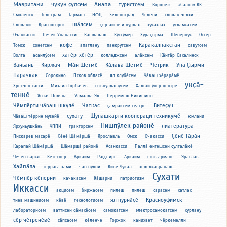
Мавритани
чукун ҫулсем
Анапа
туристсем
Воронеж
«Салют» КК
Смоленск
Телеграм
Тӑрмӑш
НФЦ
Зеленоград
Челепи
словак чӗлхи
шӑлсем
Словаки
Красногорск
ҫӗр айӗнчи пурлӑх
хуҫахлӑх
усламҫӑсем
Очӑккасси
Пӗчӗк Упакасси
Кӑшлавӑш
Кӳстӳмӗр
Хураҫырма
Шӗнерпуҫ
Остер
кофе
Каракалпакстан
Томск
сонетсем
апатлану
панкрутсем
савутсем
хатӗр-хӗтӗр
Волга
асаилӳсем
колледжсем
алӑксем
Кӑнтӑр-Сахалинск
Ваньань
Киржач
Мӑн Шетмӗ
Кӑлава Шетмӗ
Четрик
Упа Ҫырми
Парачкав
Сорокино
Псков облаҫӗ
ял клубӗсем
Чӑваш хӗрарӑмӗ
укҫӑ-
Хресчен сасси
Михаил Горбачев
сывпуллашусем
Хальхи ӳнер центрӗ
тенкӗ
Ясная Поляна
Улмаллӑ Ял
Пӗрремӗш Никишино
Чӗмпӗрти чӑваш шкулӗ
Чаткас
Витеҫуч
ҫамрӑксем театрӗ
ҫухату
Шупашкарти коопераци техникумӗ
Чӑваш тӗррин музейӗ
юмлани
Пишпӳлек районӗ
лиатература
Ярхуньушкӑнь
ЧППИ
тракторсем
Ҫӗнӗ Тӑрӑн
Пискарев масарӗ
Ҫӗнӗ Шӑмӑршӑ
Ярославль
Омск
Очакасси
Карапай Шӑмӑршӑ
Шӑмаршӑ районӗ
Асанкасси
Паллӑ ентешсен ҫулталӑкӗ
Чечен вӑрҫи
Кӗтеснер
Аркаим
Раҫҫейре
Аркаим
шыв арманӗ
Ярӑслав
Хайпӑла
терраса хӑми
чӑн пулни
Кивӗ Чукал
хӗвелҫӑврӑнӑш
Сухати
Чӗмпӗр кӗперни
качакасем
Кӑшарни
патриотизм
Иккасси
акцисем
биржӑсем
пилеш
пилеш
сӑрӑсем
хӑтлӑх
ял пурнӑҫӗ
Красноуфимск
тиев машинисем
кӗвӗ
технологисем
лабораторисем
ваттисен сӑмахӗсем
самокатсем
электросамокатсем
хурлану
ҫӗр чӗтренӗвӗ
сӑпсасем
кӗленче
Торжок
канихвет
чӗркемелли