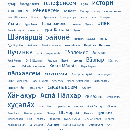
истори
телефонсем
Хутар
Ӑвӑспӳрт Кипеч
Шулю
кӗнекесем
хаклавсем
ӑслӑлӑх
Улатӑр
Ҫӗрпӳ
ача пахчисем
Ҫӗнӗ Шупашкар
Канаш
Куславкка
Сӗнтӗрвӑрри
чӑваш челхи
Ҫӗмӗрле
Элӗк
Улатӑр
Пӑва районӗ
Тури Лащи
Пайкилт
Чулкаҫ
Тури Юнтапа
Аслӑ Ҫӗрпӳел
алимент
Тукай
Шӑмӑршӑ районӗ
Пӑчӑрлӑ Пашьел
ҫирӗҫӳ
поэмӑсем
Вырӑскас Пикших
Туҫи Карабах
Энӗшпуҫ
6-мӗш гимнази
Пучинке
Тӗрлемес
Алманч
ҫутӑ
перекетлӗх
Вӑрнар
Турхан
Аслӑ Чемен
Ҫӗнӗ Шелттем
Ушанар
Ишлӗ
Вӑтапуҫ
Хирти Мӑнтӑр
Куснар
134-мӗш ача пахчи
Ыхра Ҫырми
пӑлхавсем
пӑлхавӑрсем
Лапсар ял тӑрӑхӗ
велочупусем
Ҫӗшӗ Шупашкар
Чӑваш Сурӑм
тӗрӗслӗх
Чӑваш челхи кунӗ
килсӗррисем
сасӑлавсем
тирпейлӗх
Энтри Пасар
ҫуту-илӳ
Хӑнакур
Аслӑ Пӑлхар
Ҫӗнӗ Эйпеҫ
Кӗҫӗн Таяпа
хуҫалӑх
вулавсем
Начар Упи
ӗнесем
Аслӑ Палхар
Мӑнкун
Шӑмӑршӑ
Тури Выла
Анат Ачак
Вилӗмсӗр полк
Мӑкӑр
Юманай
Шӑпӑрлӑвар
шыв
ҫӑлсем
пӗвесем
Вырӑс Сурӑм
Ҫӗлеменкасси
Мӑрсак
Ахмане
ҫемьесем
Анаткас Хачӑк
Ситуккасси
Вӑрманкас Хачӑк
ҪИП