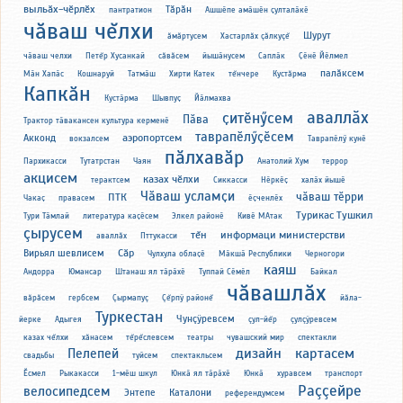
выльӑх-чӗрлӗх
Тӑрӑн
пантратион
Ашшӗпе амӑшӗн ҫулталӑкӗ
чăваш чĕлхи
Шурут
ăмăртусем
Хастарлăх çăлкуçĕ
чӑваш челхи
Петĕр Хусанкай
сăвăсем
йышӑнусем
Саплӑк
Ҫӗнӗ Йӗлмел
палăксем
Мӑн Хапӑс
Кошнаруй
Татмӑш
Хирти Катек
тĕнчере
Кустăрма
Капкӑн
Кустӑрма
Шывпуҫ
Йӑлмахва
аваллӑх
ҫитӗнӳсем
Пӑва
Трактор тӑвакансен культура керменӗ
таврапӗлӳҫӗсем
аэропортсем
Акконд
вокзалсем
Таврапӗлӳ кунӗ
пӑлхавӑр
Пархикасси
Тутатрстан
Чаян
Анатолий Хум
террор
акцисем
казах чӗлхи
терактсем
Сиккасси
Нӗркӗҫ
халӑх йышӗ
Чӑваш усламҫи
чӑваш тӗрри
ПТК
Чакаҫ
правасем
ӗҫченлӗх
Турикас Тушкил
Тури Тӑмлай
литература каҫӗсем
Элкел районӗ
Кивӗ МАтак
çырусем
тĕн
информаци министерстви
аваллăх
Пттукасси
Сӑр
Вирьял шевлисем
Чулхула облаҫӗ
Мӑкшӑ Республики
Черногори
каяш
Андорра
Юмансар
Штанаш ял тӑрӑхӗ
Туппай Сӗмӗл
Байкал
чăвашлăх
вăрăсем
гербсем
Çырмапуç
Çĕрпÿ районĕ
йăла-
Туркестан
Чунçÿревсем
йерке
Адыгея
çул-йĕр
çулçÿревсем
казах чĕлхи
хăнасем
тĕрĕслевсем
театры
чувашский мир
спектакли
дизайн
картасем
Пелепей
свадьбы
туйсем
спектакльсем
Ӗсмел
Рыкакасси
1-мӗш шкул
Юнкӑ ял тӑрӑхӗ
Юнкӑ
хуравсем
транспорт
Раççейре
велосипедсем
Энтепе
Каталони
референдумсем