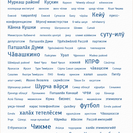
Муркаш районĕ
Куçкин
Каркел
Чĕмпĕр облаçĕ
кĕнекесем
коопераци институчĕ
эвенсем
эвен чӗлхи
шор чӗлхи
цахур чӗлхи
Ксыл Чишма
Кейӳ
таврапӗлӳ
пресс-
Енисей
Енисей
Ҫуткасси
Баку
чӑрӑш
конференцисем
Вӗренӳ министерстви
6-мĕш шкул
пĕтĕмлетÿ
Кӑнна Кушки
элтепер
Шатракасси
Шомик
Сыпай
суту-илÿ
Министрсен Кабинечӗ
пепкелӗх центрӗ
ÿнер
олимп вӑййисем
депутатсем
Патшалӑх Думи
Тӳрӗкӑмӑллӑ Раҫҫей
партисем
Патшалӑх Думи
Тӳрӗкӑмӑллӑ Раҫҫей
суйлав
тавлашусем
Чӑвашкино
Урал
Пайсупин
Чӳреккел
Майна районӗ
КПРФ
хоккей
Шăмӑршă районĕ
Кивĕ Чука
Кивĕ Чукал
Сӑкӑтпуҫ
чăвашсем
Яракасси
Ирҫел
Тури Тимӗрҫен
Сӑрпа Ҫавал ҫаврисем
Солнце
халал
Питĕр
Сахалин
Анатри Тимӗрҫен
ПНО
Кемӗр
хуннсем
шашлӑк
Ивано Яковлев
ҫармӑссем
апат-çимĕç
Тăван Ен
хаçатсем
Шурча вӑрҫи
Шупашкар районĕ
Самар облаçĕ
кÿршĕре
Сенькино
Патшалӑх Канашӗ
ЧРВИ
Ĕренпур облаçĕ
Пронькино
çар
Хӑнакур
бизнес
этимологи
Юрма
Аслӑ Пӑлхар
мюзиклсем
Камаз
машинӑсем
футбол
укçа-тенкĕ
карас телефонĕсем
çыхăну
Елчĕк районĕ
халӑх тетелӗсем
Чӑвашкасси
Елчĕк
хуралҫӑсем
арестсем
Кӑрмӑш
йӑхсем
Раҫҫей империйӗ
Учук
Ҫӑлкуҫ
наци вулавăшĕ
Чикме
халӑх этимологийӗ
Етӗрнекасси
Атӑлҫи
терроризм