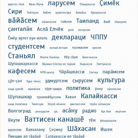
ларусем
Ҫимӗк
христос тӗнӗ
Иван Мучи
Поваркасси
Сири
Тойтерек
Библи
архитектура
Бильбао
Кукшакасси
вӑйӑсем
Таиланд
ӑшӑ
тайсем
кӑмакасем
кӗркунне
ҫанталӑк
Аслӑ Елчӗк
уҫни
хасарсем
деклараци
ЧППУ
Ӗмӗр иртет кун юлать
студентсем
пусмасем
хальхи истори
хунсем
Станьял
Кӗр сӑри
Малти Ункӑпуҫ
Кипечкасси
Шупашкаркасси
Вӑрман-Ҫӗктер ял тӑрӑхӗ
Хыркасси
Питтукасси
кафесем
парӑмсем
Чӑрӑшкасси
МТВ-центр
Ҫӗктер
культура
ҫырусем
удмуртсем
ҫӳп-ҫап
Хура чӗкеҫ
политика
тӳре-шара
ӳнер
наци сузейӗ
музейсем
кӳлепесем
Калайкасси
Шупашкар
Хавал
троллейбуссем
наци политики
Тинӗсҫум
Хӗрлӗ кӗнеке
диктантсем
тӗрӗк чӗлхисем
асӑну
радио
Волгоград
рекордсем
ҫӳҫ
Кул Али
якутсем
Ваттисен канашӗ
Якути
тӗн
йӗкерешсем
Шӑхасан
Ишек
Хавхалану
Ҫеҫмер
ирҫесем
Пикшик ял тӑрӑхӗ
Ҫатракасси ял тӑрӑхӗ