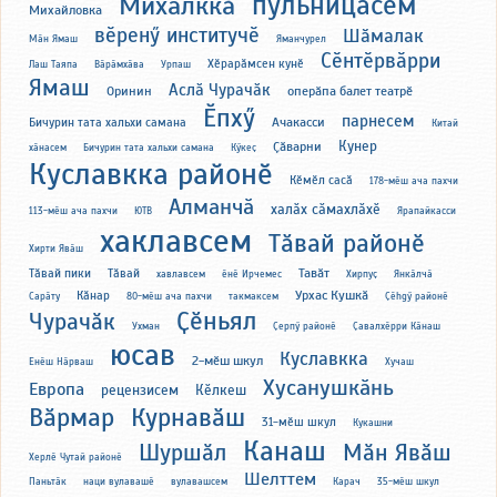
пульницӑсем
Михалккӑ
Михайловка
вӗренӳ институчӗ
Шӑмалак
Мӑн Ямаш
Яманчурел
Сӗнтӗрвӑрри
Хӗрарӑмсен кунӗ
Лаш Таяпа
Вӑрӑмхӑва
Урпаш
Ямаш
Аслӑ Чурачӑк
Оринин
оперӑпа балет театрӗ
Ӗпхӳ
парнесем
Ачакасси
Бичурин тата хальхи самана
Китай
Кунер
Ҫӑварни
хӑнасем
Бичурин тата хальхи самана
Кӳкеҫ
Куславкка районӗ
Кӗмӗл сасӑ
178-мӗш ача пахчи
Алманчӑ
халӑх сӑмахлӑхӗ
113-мӗш ача пахчи
ЮТВ
Ярапайкасси
хаклавсем
Тӑвай районӗ
Хирти Явӑш
Тавӑт
Тӑвай пики
Тӑвай
хавлавсем
ӗнӗ Ирчемес
Хирпуҫ
Янкӑлчӑ
Урхас Кушкӑ
Кӑнар
Сарӑту
80-мӗш ача пахчи
такмаксем
Ҫӗhgӳ районӗ
Ҫӗньял
Чурачӑк
Ухман
Ҫерпӳ районӗ
Ҫавалхӗрри Кӑнаш
юсав
Куславкка
2-мӗш шкул
Енӗш Нӑрваш
Хучаш
Хусанушкӑнь
Европа
рецензисем
Кӗлкеш
Вӑрмар
Курнавӑш
31-мӗш шкул
Кукашни
Канаш
Шуршӑл
Мӑн Явӑш
Херлӗ Чутай районӗ
Шелттем
Паньтӑк
наци вулавашӗ
вулавашсем
Карач
35-мӗш шкул