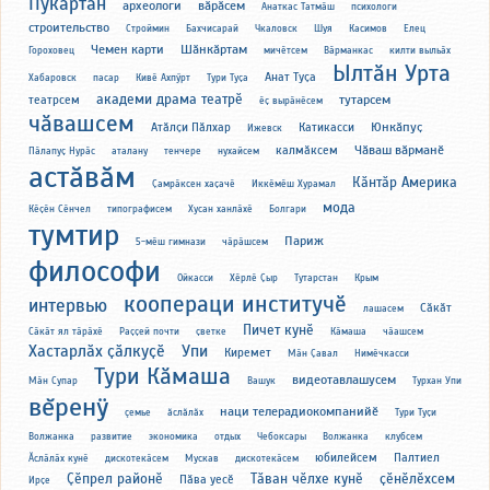
Пукӑртан
археологи
вӑрӑсем
Анаткас Татмӑш
психологи
строительство
Строймин
Бахчисарай
Чкаловск
Шуя
Касимов
Елец
Чемен карти
Шӑнкӑртам
Гороховец
мичӗтсем
Вӑрманкас
килти выльӑх
Ылтӑн Урта
Анат Туҫа
Хабаровск
пасар
Кивӗ Ахпӳрт
Тури Туҫа
академи драма театрӗ
тутарсем
театрсем
ӗҫ вырӑнӗсем
чӑвашсем
Юнкӑпуҫ
Атӑлҫи Пӑлхар
Катикасси
Ижевск
Чӑваш вӑрманӗ
калмӑксем
Пӑлапуҫ Нурӑс
аталану
тенчере
нухайсем
астӑвӑм
Кӑнтӑр Америка
Ҫамрӑксен хаҫачӗ
Иккӗмӗш Хурамал
мода
Кӗҫӗн Сӗнчел
типографисем
Хусан ханлӑхӗ
Болгари
тумтир
Париж
5-мӗш гимнази
чӑрӑшсем
философи
Ойкасси
Хӗрлӗ Ҫыр
Тутарстан
Крым
коопераци институчӗ
интервью
Сӑкӑт
лашасем
Пичет кунӗ
Сӑкӑт ял тӑрӑхӗ
Раҫҫей почти
ҫветке
Кӑмаша
чӑашсем
Хастарлӑх ҫӑлкуҫӗ
Упи
Киремет
Мӑн Ҫавал
Нимӗчкасси
Тури Кӑмаша
видеотавлашусем
Мӑн Супар
Вашук
Турхан Упи
вĕренÿ
наци телерадиокомпанийӗ
çемье
ăслăлăх
Тури Туҫи
Волжанка
развитие
экономика
отдых
Чебоксары
Волжанка
клубсем
юбилейсем
Палтиел
Ӑслӑлӑх кунӗ
дискотекӑсем
Мускав
дискотекӑсем
Ҫӗпрел районӗ
Тӑван чӗлхе кунӗ
ҫӗнӗлӗхсем
Пӑва уесӗ
Ирҫе