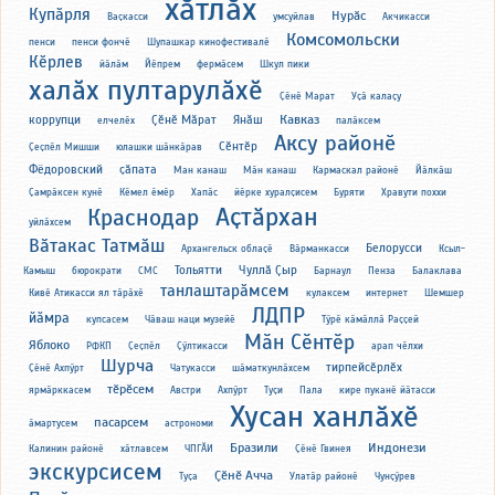
хӑтлӑх
Купӑрля
Нурӑс
Ваҫкасси
умсуйлав
Акчикасси
Комсомольски
пенси
пенси фончӗ
Шупашкар кинофестивалӗ
Кӗрлев
йӑлӑм
Йӗпрем
фермӑсем
Шкул пики
халӑх пултарулӑхӗ
Ҫӗнӗ Марат
Уҫӑ калаҫу
Кавказ
коррупци
Ҫӗнӗ Мӑрат
Янӑш
елчелӗх
палӑксем
Аксу районӗ
Сӗнтӗр
Ҫеҫпӗл Мишши
юлашки шӑнкӑрав
Фёдоровский
ҫӑпата
Ман канаш
Мӑн канаш
Кармаскал районӗ
Йӑлкӑш
Ҫамрӑксен кунӗ
Кӗмел ӗмӗр
Хапӑс
йӗрке хуралҫисем
Буряти
Хравути поххи
Аҫтӑрхан
Краснодар
уйлӑхсем
Вӑтакас Татмӑш
Белорусси
Архангельск облаҫӗ
Вӑрманкасси
Ксыл-
Тольятти
Чуллӑ Ҫыр
Камыш
бюрократи
СМС
Барнаул
Пенза
Балаклава
танлаштарӑмсем
Кивӗ Атикасси ял тӑрӑхӗ
кулаксем
интернет
Шемшер
ЛДПР
йӑмра
купсасем
Чӑваш наци музейӗ
Тӳрӗ кӑмӑллӑ Раҫҫей
Мӑн Сӗнтӗр
Яблоко
РФКП
Ҫеҫпӗл
Ҫӳлтикасси
арап чӗлхи
Шурча
тирпейсӗрлӗх
Ҫӗнӗ Ахпӳрт
Чатукасси
шӑматкунлӑхсем
тӗрӗсем
ярмӑрккасем
Австри
Ахпӳрт
Туҫи
Пала
кире пуканӗ йӑтасси
Хусан ханлӑхӗ
пасарсем
ӑмартусем
астрономи
Бразили
Индонези
Калинин районӗ
хӑтлавсем
ЧПГӐИ
Ҫӗнӗ Гвинея
экскурсисем
Ҫӗнӗ Ачча
Туҫа
Улатӑр районӗ
Чунҫӳрев