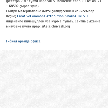
(реестра 2017 ҫулхи нарӑсӑн 3-мӗшӗнче евӗр
ЭЛ № ФС 77
- 68592
ҫырса хунӑ).
Сайтри материалсене (ытти ҫӑлкуҫсенчен илнисемсӗр
пуҫне)
CreativeCommons Attribution-ShareAlike 3.0
лицензипе килӗшӳллӗн усӑ курма пулать. Сайтпа ҫыхӑннӑ
ыйтусене кунта ярӑр: site(a)chuvash.org
Гибкая аренда офиса
.