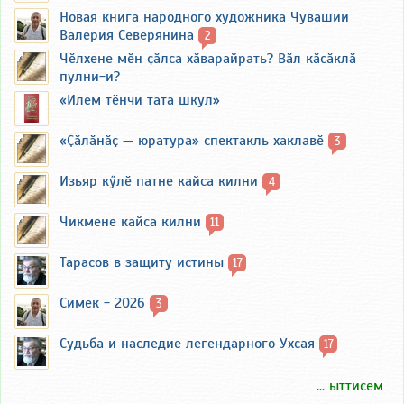
Новая книга народного художника Чувашии
Валерия Северянина
2
Чӗлхене мӗн ҫӑлса хӑварайрать? Вӑл кӑсӑклӑ
пулни-и?
«Илем тӗнчи тата шкул»
«Ҫӑлӑнӑҫ — юратура» спектакль хаклавӗ
3
Изьяр кӳлӗ патне кайса килни
4
Чикмене кайса килни
11
Тарасов в защиту истины
17
Симек - 2026
3
Судьба и наследие легендарного Ухсая
17
... ыттисем