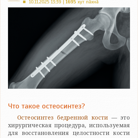
10.11.2025 13:39 |
1695
хут пӑхнӑ
■
Что такое остеосинтез?
Остеосинтез бедренной кости
— это
хирургическая процедура, используемая
для восстановления целостности кости