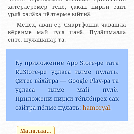
хатӗрлерӗмӗр тенӗ, ҫакӑн пирки сайт
урлӑ халӑха пӗлтерме ыйтнӑ.
Мӗнех, аван ӗҫ. Смартфонпа чӑвашла
вӗренме май туса панӑ. Пулӑшмалла
ӗнтӗ. Пулӑшӑпӑр та.
Ку приложение App Store-ре тата
RuStore-ре уҫласа илме пулать.
Ҫитес вӑхӑтра — Google Play-ра та
уҫласа илме май пулӗ.
Приложени пирки тӗплӗнрех ҫак
сайтра пӗлме пулать:
hamoryal.
Малалла...