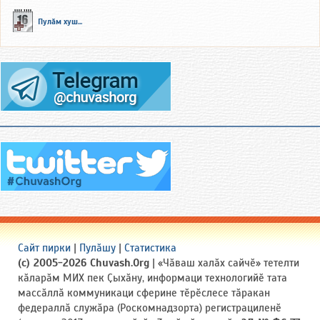
Пулӑм хуш...
Сайт пирки
|
Пулӑшу
|
Статистика
(c) 2005-2026 Chuvash.Org
| «Чӑваш халӑх сайчӗ» тетелти
кӑларӑм МИХ пек Ҫыхӑну, информаци технологийӗ тата
массӑллӑ коммуникаци сферине тӗрӗслесе тӑракан
федераллӑ служӑра (Роскомнадзорта) регистрациленӗ