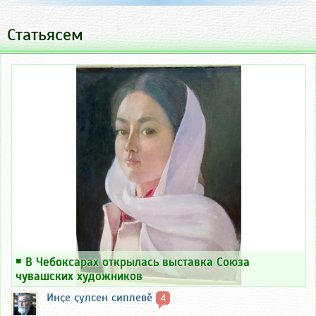
Статьясем
￭
В Чебоксарах открылась выставка Союза
чувашских художников
Инҫе ҫулсен сиплевӗ
4