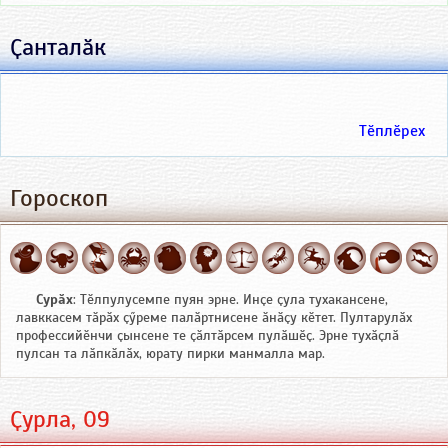
Ҫанталӑк
Тӗплӗрех
Гороскоп
Сурӑх
: Тӗлпулусемпе пуян эрне. Инҫе ҫула тухакансене,
лавккасем тӑрӑх ҫӳреме палӑртнисене ӑнӑҫу кӗтет. Пултарулӑх
профессийӗнчи ҫынсене те ҫӑлтӑрсем пулӑшӗҫ. Эрне тухӑҫлӑ
пулсан та лӑпкӑлӑх, юрату пирки манмалла мар.
Ҫурла, 09