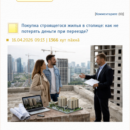
[
Комментариле
(10)]
Покупка строящегося жилья в столице: как не
потерять деньги при переезде?
16.04.2026 09:13 |
1366
хут пӑхнӑ
■