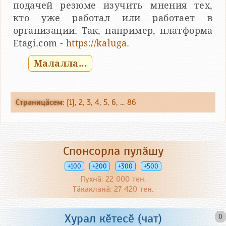
подачей резюме изучить мнения тех,
кто уже работал или работает в
организации. Так, например, платформа
Etagi.com -
https://kaluga.
Малалла...
Страницӑсем
: [1],
2
,
3
,
4
,
5
,
6
, ...
86
Спонсорла пулӑшу
+100
+200
+300
+500
Пухнӑ: 22 000 тен.
Тӑкакланӑ: 27 420 тен.
Хурал кӗтесӗ (чат)
0