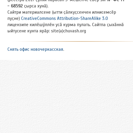
- 68592
ҫырса хунӑ).
Сайтри материалсене (ытти ҫӑлкуҫсенчен илнисемсӗр
пуҫне)
CreativeCommons Attribution-ShareAlike 3.0
лицензипе килӗшӳллӗн усӑ курма пулать. Сайтпа ҫыхӑннӑ
ыйтусене кунта ярӑр: site(a)chuvash.org
Снять офис новочеркасская
.