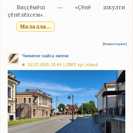
Виҫҫӗмӗш — «Ҫӗнӗ шкулти
ҫӗнӗлӗхсем».
Малалла...
[
Комментариле
]
Чикмене кайса килни
02.07.2026 19:44 |
2307
хут пӑхнӑ
■