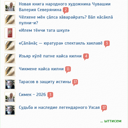
Новая книга народного художника Чувашии
Валерия Северянина
2
Чӗлхене мӗн ҫӑлса хӑварайрать? Вӑл кӑсӑклӑ
пулни-и?
«Илем тӗнчи тата шкул»
«Ҫӑлӑнӑҫ — юратура» спектакль хаклавӗ
3
Изьяр кӳлӗ патне кайса килни
4
Чикмене кайса килни
11
Тарасов в защиту истины
17
Симек - 2026
3
Судьба и наследие легендарного Ухсая
17
... ыттисем