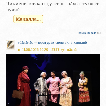
Чикмене каякан ҫулсене пӑхса тухасси
пулчӗ.
Малалла...
[
Комментариле
(11)]
«Ҫӑлӑнӑҫ — юратура» спектакль хаклавӗ
11.06.2026 19:29 |
2757
хут пӑхнӑ
■