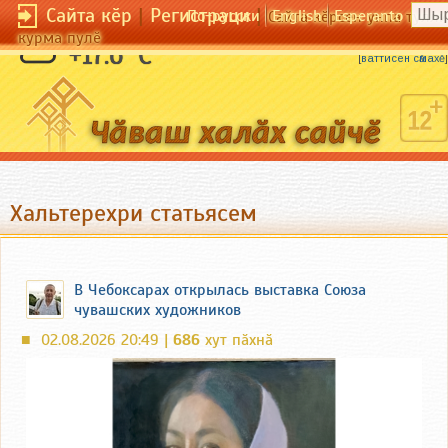
Сайта кӗр
|
Регистраци
|
По-русски
English
Esperanto
Сайта кӗрсен унпа тулли
курма пулӗ
Ватӑ ҫерҫие хывӑхпа улталаймӑн.
+17.6 °C
[
ваттисен сӑмахӗ
]
Хальтерехри статьясем
В Чебоксарах открылась выставка Союза
чувашских художников
02.08.2026 20:49 |
686
хут пӑхнӑ
■