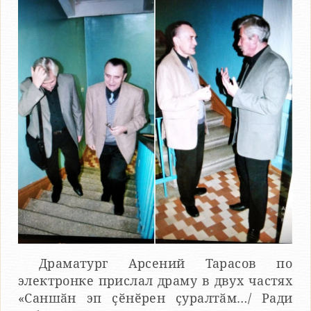
Драматург Арсений Тарасов по
электронке прислал драму в двух частях
«Саншӑн эп ҫӗнӗрен ҫуралтӑм…/ Ради