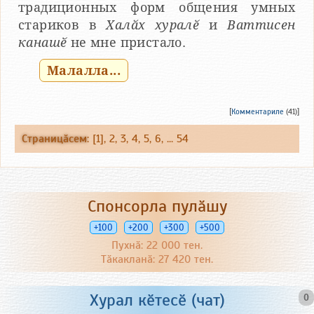
традиционных форм общения умных
стариков в
Халӑх хуралӗ
и
Ваттисен
канашӗ
не мне пристало.
Малалла...
[
Комментариле
(41)]
Страницӑсем
: [1],
2
,
3
,
4
,
5
,
6
, ...
54
Спонсорла пулӑшу
+100
+200
+300
+500
Пухнӑ: 22 000 тен.
Тӑкакланӑ: 27 420 тен.
Хурал кӗтесӗ (чат)
0