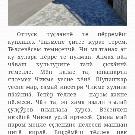
Отпуск пуҫланчӗ те пӗрремӗш
кунхинех Чикмене ҫитсе курас терӗм.
Тӗллевӗсем темиҫеччӗ. Чи малтанах эп
ку хулара пӗрре те пулман. Анчах вӑл
чӑваш культурипе тачӑ ҫыхӑннӑ
темелле. Мӗн калас та, юнашарти
ялсемех Чикме уесне кӗнӗ. Шупашкар
уесне мар, самай инҫетри Чикме хулине
пӑхӑннӑ. Тепӗр тӗллев — паром хакне
пӗлесси. Чӑн та, эп хама валли чылай
ҫулҫӳрев планласа хурса. Вӗсенчен
иккӗшӗ Чикме урлӑ иртеҫҫӗ. Ҫавна май
паром мӗнле ӗҫленине пӗлесси маншӑн
питӗ кирлӗ. Виҫҫӗмӗш тӗллев пек