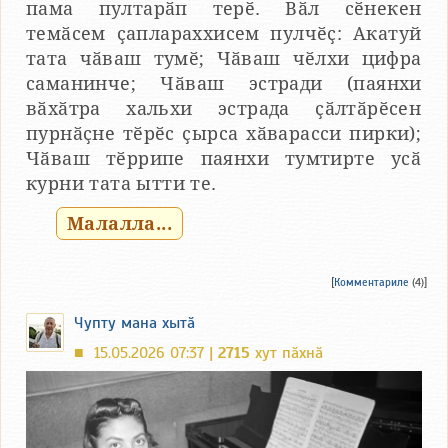
пама пултарӑп терӗ. Вӑл сӗнекен
темӑсем ҫаплараххисем пулчӗҫ: Акатуй
тата чӑваш тумӗ; Чӑваш чӗлхи цифра
саманинче; Чӑваш эстради (паянхи
вӑхӑтра хальхи эстрада ҫӑлтӑрӗсен
пурнӑҫне тӗрӗс ҫырса хӑварасси пирки);
Чӑваш тӗррипе паянхи тумтирте усӑ
курни тата ытти те.
Малалла...
[
Комментариле
(4)]
Чупту мана хытӑ
15.05.2026 07:37 |
2715
хут пӑхнӑ
■