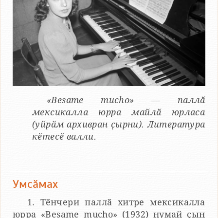
«Besame mucho» — паллӑ
мексикалла юрра майлӑ юрласа
(уйрӑм архивран ҫырни). Литература
кӗтесӗ валли.
Умсӑмах
1. Тӗнчери паллӑ хитре мексикалла
юрра «Besame mucho» (1932) нумай ҫын