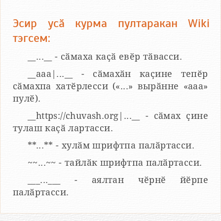
Эсир усӑ курма пултаракан Wiki
тэгсем:
__...__ - сӑмаха каҫӑ евӗр тӑвасси.
__aaa|...__ - сӑмахӑн каҫине тепӗр
сӑмахпа хатӗрлесси («...» вырӑнне «ааа»
пулӗ).
__https://chuvash.org|...__ - сӑмах ҫине
тулаш каҫӑ лартасси.
**...** - хулӑм шрифтпа палӑртасси.
~~...~~ - тайлӑк шрифтпа палӑртасси.
___...___ - аялтан чӗрнӗ йӗрпе
палӑртасси.