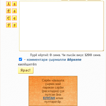
Пурӗ кӗртнӗ:
0
симв. Чи пысӑк виҫе:
1200
симв.
-
комментари ҫырмалли
йӗркепе
килӗшетӗп
Сирӗн чӑвашла
ҫырма май
паракан сарӑм
(раскладка) ҫук
пулсан ӑна
КУНТАН
илме
пултаратӑр.