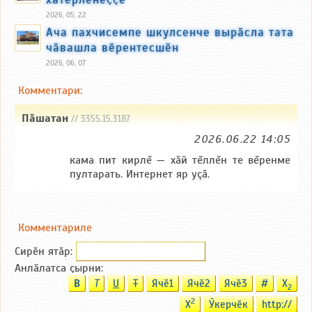
2026, 05, 22
Ача пахчисемпе шкулсенче вырӑсла тата
чӑвашла вӗрентесшӗн
2026, 06, 07
Комментари:
Пăшатан
// 3355.15.3187
2026.06.22 14:05
кама пит кирлĕ — хăй тĕллĕн те вĕренме
пултарать. Интернет яр уçă.
Комментариле
Сирӗн ятӑp:
Анлӑлатса ҫырни:
B
T
U
T
Ячӗ1
Ячӗ2
Ячӗ3
#
X
2
2
X
Ӳкерчӗк
http://