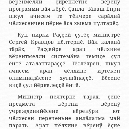
вӗренмелли ҫирӗплетнӗ вӗренӳ
программи вӑя кӗрӗ. Ҫапла Чӑваш Енри
шкул ачисем те тӗнчере сарӑлнӑ
чӗлхесенчен пӗрне ӑса хывма пултарӗҫ.
Кун пирки Раҫҫей ҫутӗҫ министрӗ
Сергей Кравцов пӗлтернӗ. Вӑл каланӑ
тӑрӑх, Раҫҫейре арап чӗлхине
вӗрентмелли системӑна темиҫе ҫул
ӗнтӗ аталантараҫҫӗ. Тӗслӗхрен, шкул
ачисем арап чӗлхипе иртекен
олимпиадӑсене хутшӑнаҫҫӗ. Вӗсене
виҫӗ ҫул йӗркелеҫҫӗ ӗнтӗ.
Министр пӗлтернӗ тӑрӑх, ҫӗнӗ
предмета кӗртни вӗренӳ
учрежденийӗсене вӗренӳри ют
чӗлхесен переченьне анлӑлатма май
парать. Арап чӗлхине вӗренӳ ӗҫне