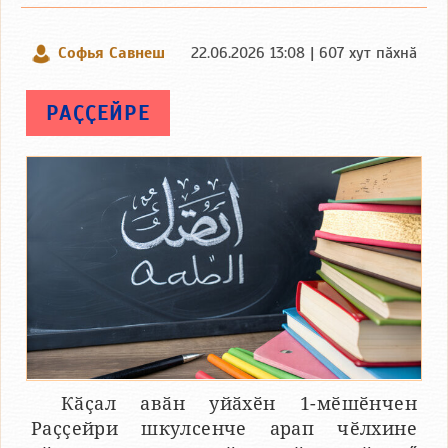
Софья Савнеш
22.06.2026 13:08 | 607 хут пӑхнӑ
РАҪҪЕЙРЕ
Кӑҫал авӑн уйӑхӗн 1-мӗшӗнчен
Раҫҫейри шкулсенче арап чӗлхине