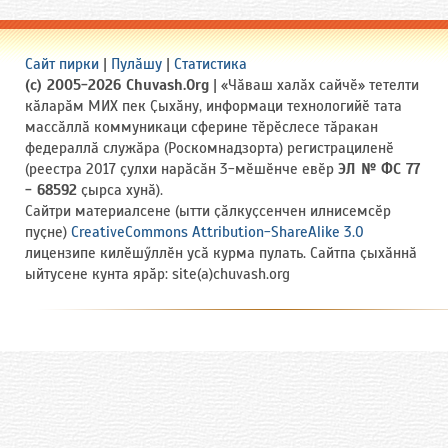
Сайт пирки
|
Пулӑшу
|
Статистика
(c) 2005-2026 Chuvash.Org
| «Чӑваш халӑх сайчӗ» тетелти
кӑларӑм МИХ пек Ҫыхӑну, информаци технологийӗ тата
массӑллӑ коммуникаци сферине тӗрӗслесе тӑракан
федераллӑ служӑра (Роскомнадзорта) регистрациленӗ
(реестра 2017 ҫулхи нарӑсӑн 3-мӗшӗнче евӗр
ЭЛ № ФС 77
- 68592
ҫырса хунӑ).
Сайтри материалсене (ытти ҫӑлкуҫсенчен илнисемсӗр
пуҫне)
CreativeCommons Attribution-ShareAlike 3.0
лицензипе килӗшӳллӗн усӑ курма пулать. Сайтпа ҫыхӑннӑ
ыйтусене кунта ярӑр: site(a)chuvash.org