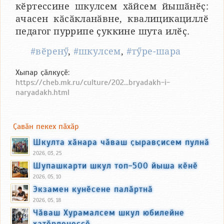
кӗртессине шкулсем хӑйсем йышӑнӗҫ:
ачасен кӑсӑкланӑвне, квалицикациллӗ
педагог пуррипе ҫуккине шута илӗҫ.
#вӗренӳ
,
#шкулсем
,
#тӳре-шара
Хыпар ҫӑлкуҫӗ:
https://cheb.mk.ru/culture/202...bryadakh-i-
naryadakh.html
Ҫавӑн пекех пӑхӑр
Шкулта хӑнара чӑваш ҫыравҫисем пулнӑ
2026, 03, 25
Шупашкарти шкул топ-500 йыша кӗнӗ
2026, 05, 10
Экзамен кунӗсене палӑртнӑ
2026, 05, 18
Чӑваш Хурамалсем шкул юбилейне
хатӗрленеҫҫӗ