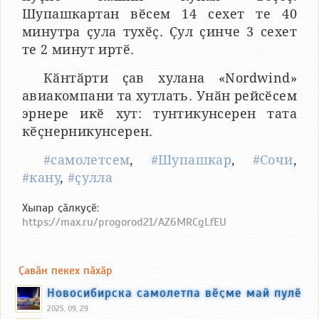
Шупашкартан вӗсем 14 сехет те 40
минутра ҫула тухӗҫ. Ҫул ҫинче 3 сехет
те 2 минут иртӗ.
Кӑнтӑрти ҫав хулана «Nordwind»
авиакомпани та хутлать. Унӑн рейсӗсем
эрнере икӗ хут: тунтикунсерен тата
кӗҫнерникунсерен.
#самолетсем
,
#Шупашкар
,
#Сочи
,
#кану
,
#ҫулла
Хыпар ҫӑлкуҫӗ:
https://max.ru/progorod21/AZ6MRCgLfEU
Ҫавӑн пекех пӑхӑр
Новосибирска самолетпа вӗҫме май пулӗ
2025, 09, 29