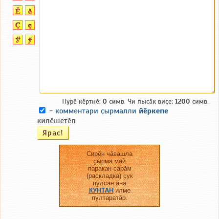
Пурӗ кӗртнӗ:
0
симв. Чи пысӑк виҫе:
1200
симв.
-
комментари ҫырмалли
йӗркепе
килӗшетӗп
Сирӗн чӑвашла
ҫырма май
паракан сарӑм
(раскладка) ҫук
пулсан ӑна
КУНТАН
илме
пултаратӑр.