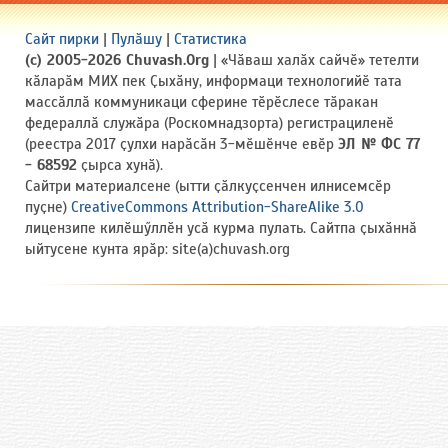
Сайт пирки
|
Пулӑшу
|
Статистика
(c) 2005-2026 Chuvash.Org
| «Чӑваш халӑх сайчӗ» тетелти
кӑларӑм МИХ пек Ҫыхӑну, информаци технологийӗ тата
массӑллӑ коммуникаци сферине тӗрӗслесе тӑракан
федераллӑ служӑра (Роскомнадзорта) регистрациленӗ
(реестра 2017 ҫулхи нарӑсӑн 3-мӗшӗнче евӗр
ЭЛ № ФС 77
- 68592
ҫырса хунӑ).
Сайтри материалсене (ытти ҫӑлкуҫсенчен илнисемсӗр
пуҫне)
CreativeCommons Attribution-ShareAlike 3.0
лицензипе килӗшӳллӗн усӑ курма пулать. Сайтпа ҫыхӑннӑ
ыйтусене кунта ярӑр: site(a)chuvash.org