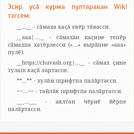
Эсир усӑ курма пултаракан Wiki
тэгсем:
__...__ - сӑмаха каҫӑ евӗр тӑвасси.
__aaa|...__ - сӑмахӑн каҫине тепӗр
сӑмахпа хатӗрлесси («...» вырӑнне «ааа»
пулӗ).
__https://chuvash.org|...__ - сӑмах ҫине
тулаш каҫӑ лартасси.
**...** - хулӑм шрифтпа палӑртасси.
~~...~~ - тайлӑк шрифтпа палӑртасси.
___...___ - аялтан чӗрнӗ йӗрпе
палӑртасси.