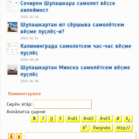
Сочирен Шупашкара самолет вӗҫсе
килеймест
2026, 02, 24
Шупашкартан ют ҫӗршыва самолётсем
вӗҫме пуҫлӗҫ-и?
2026, 03, 31
Калининграда самолетсем час-час вӗҫме
пуҫлӗҫ
2026, 04, 04
Шупашкартан Минска самолётсем вӗҫме
пуҫлӗҫ
2026, 05, 06
Комментариле
Сирӗн ятӑp:
Анлӑлатса ҫырни:
B
T
U
T
Ячӗ1
Ячӗ2
Ячӗ3
#
X
2
2
X
Ӳкерчӗк
http://