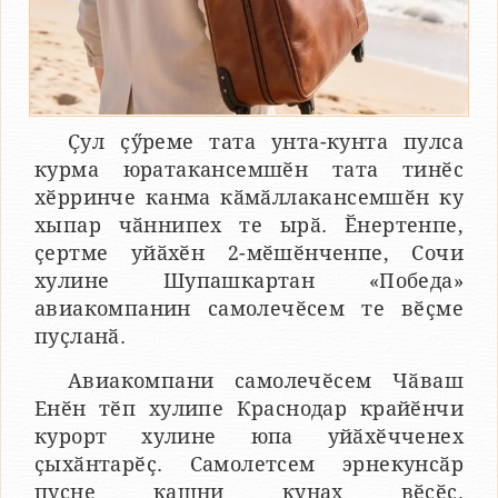
Ҫул ҫӳреме тата унта-кунта пулса
курма юратакансемшӗн тата тинӗс
хӗрринче канма кӑмӑллакансемшӗн ку
хыпар чӑннипех те ырӑ. Ӗнертенпе,
ҫертме уйӑхӗн 2-мӗшӗнченпе, Сочи
хулине Шупашкартан «Победа»
авиакомпанин самолечӗсем те вӗҫме
пуҫланӑ.
Авиакомпани самолечӗсем Чӑваш
Енӗн тӗп хулипе Краснодар крайӗнчи
курорт хулине юпа уйӑхӗчченех
ҫыхӑнтарӗҫ. Самолетсем эрнекунсӑр
пуҫне кашни кунах вӗҫӗҫ.