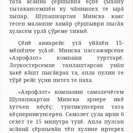
тата асӑннӑ ҫӗршывпа ӗҫпе ҫыхӑну
тытакансемшӗн ку чӑннипех те ырӑ
хыпар. Шупашкартан Минска каяс
тесен малашне хамӑр ҫӗршыври пысӑк
хуласем урлӑ ҫӳреме тивмӗ.
Ҫӗнӗ авиарейс утӑ уйӑхӗн 15-
мӗшӗнче уҫӑлӗ. Минска пассажирсене
«Аэрофлот» компани турттарӗ.
Лоукостерсемпе танлаштарсан унӑн
хакӗ кӑшт пысӑкрах та, апла пулин те
тӳрӗ рейс уҫни питех те паха.
«Аэрофлот» компанин самолечӗсем
Шупашкартан Минска эрнере икӗ
хутчен вӗҫӗҫ: тунтикунсерен тата
кӗҫнерникунсерен. Самолет ҫула ирхи 6
сехет те 15 минутра тухӗ. Апла пулсан
асӑннӑ ҫӗршывӑн тӗп хулине иртерех