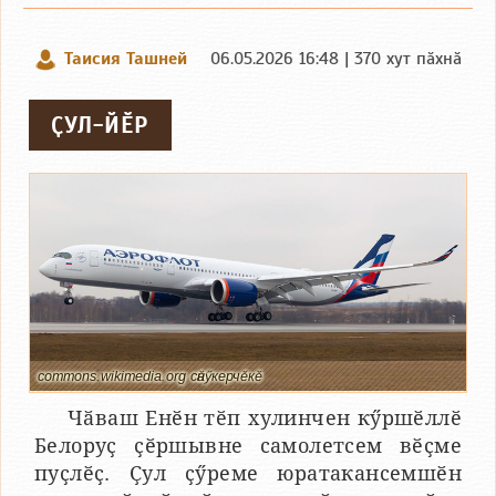
Таисия Ташней
06.05.2026 16:48 | 370 хут пӑхнӑ
ҪУЛ-ЙӖР
commons.wikimedia.org сӑнӳкерчӗкӗ
Чӑваш Енӗн тӗп хулинчен кӳршӗллӗ
Белоруҫ ҫӗршывне самолетсем вӗҫме
пуҫлӗҫ. Ҫул ҫӳреме юратакансемшӗн