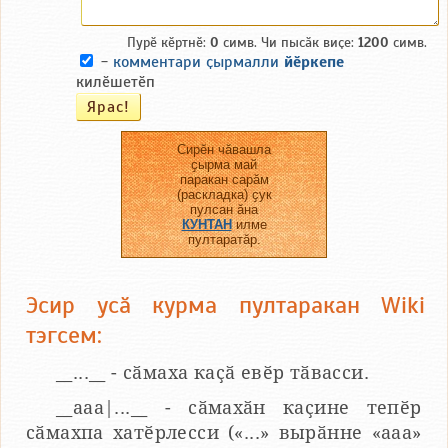
Пурӗ кӗртнӗ:
0
симв. Чи пысӑк виҫе:
1200
симв.
-
комментари ҫырмалли
йӗркепе
килӗшетӗп
Сирӗн чӑвашла
ҫырма май
паракан сарӑм
(раскладка) ҫук
пулсан ӑна
КУНТАН
илме
пултаратӑр.
Эсир усӑ курма пултаракан Wiki
тэгсем:
__...__ - сӑмаха каҫӑ евӗр тӑвасси.
__aaa|...__ - сӑмахӑн каҫине тепӗр
сӑмахпа хатӗрлесси («...» вырӑнне «ааа»