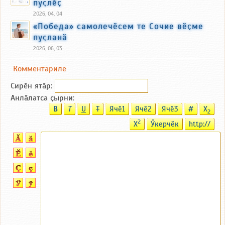
пуҫлӗҫ
2026, 04, 04
«Победа» самолечӗсем те Сочие вӗҫме
пуҫланӑ
2026, 06, 03
Комментариле
Сирӗн ятӑp:
Анлӑлатса ҫырни:
B
T
U
T
Ячӗ1
Ячӗ2
Ячӗ3
#
X
2
2
X
Ӳкерчӗк
http://