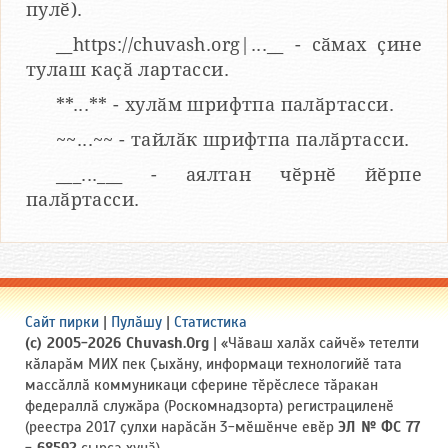
пулӗ).
__https://chuvash.org|...__ - сӑмах ҫине
тулаш каҫӑ лартасси.
**...** - хулӑм шрифтпа палӑртасси.
~~...~~ - тайлӑк шрифтпа палӑртасси.
___...___ - аялтан чӗрнӗ йӗрпе
палӑртасси.
Сайт пирки
|
Пулӑшу
|
Статистика
(c) 2005-2026 Chuvash.Org
| «Чӑваш халӑх сайчӗ» тетелти
кӑларӑм МИХ пек Ҫыхӑну, информаци технологийӗ тата
массӑллӑ коммуникаци сферине тӗрӗслесе тӑракан
федераллӑ служӑра (Роскомнадзорта) регистрациленӗ
(реестра 2017 ҫулхи нарӑсӑн 3-мӗшӗнче евӗр
ЭЛ № ФС 77
- 68592
ҫырса хунӑ).