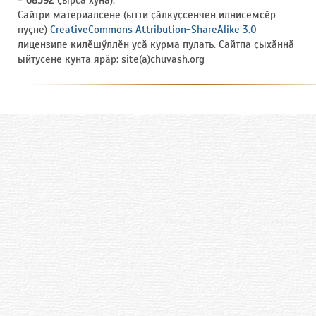
Сайтри материалсене (ытти ҫӑлкуҫсенчен илнисемсӗр
пуҫне)
CreativeCommons Attribution-ShareAlike 3.0
лицензипе килӗшӳллӗн усӑ курма пулать. Сайтпа ҫыхӑннӑ
ыйтусене кунта ярӑр: site(a)chuvash.org