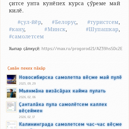
ҫитсе унта кунӗпех курса ҫӳреме май
килӗ.
#ҫул-йӗр
,
#Белоруҫ
,
#туристсем
,
#кану
,
#Минск
,
#Шупашкар
,
#самолетсем
Хыпар ҫӑлкуҫӗ:
https://max.ru/progorod21/AZ39hsSDc2E
Ҫавӑн пекех пӑхӑр
Новосибирска самолетпа вӗҫме май пулӗ
2025, 09, 29
Мьянмӑна визӑсӑрах кайма пулать
2026, 02, 06
Ҫанталӑка пула самолётсем каллех
вӗҫеймен
2026, 02, 17
Калининграда самолетсем час-час вӗҫме