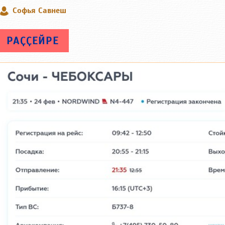
Софья Савнеш
РАҪҪЕЙРЕ