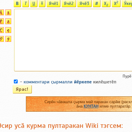
2
B
T
U
T
Ячӗ1
Ячӗ2
Ячӗ3
#
X
X
Ӳке
2
Пурӗ
-
комментари ҫырмалли
йӗркепе
килӗшетӗп
Сирӗн чӑвашла ҫырма май паракан сарӑм (раскл
ӑна
КУНТАН
илме пултаратӑр.
Эсир усӑ курма пултаракан Wiki тэгсем: