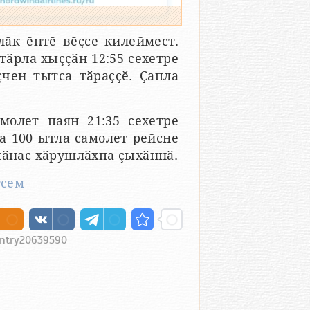
ӑк ӗнтӗ вӗҫсе килеймест.
тӑрла хыҫҫӑн 12:55 сехетре
чен тытса тӑраҫҫӗ. Ҫапла
молет паян 21:35 сехетре
ра 100 ытла самолет рейсне
пӑнас хӑрушлӑхпа ҫыхӑннӑ.
тсем
entry20639590