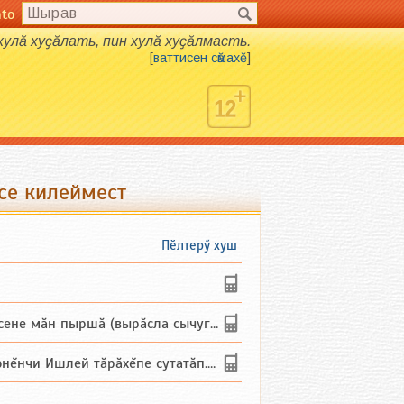
nto
 хулӑ хуҫӑлать, пин хулӑ хуҫӑлмасть.
[
ваттисен сӑмахӗ
]
се килеймест
Пӗлтерӳ хуш
не мăн пыршă (вырăсла сычуг) ...
и Ишлей тăрăхĕпе сутатăп. Ха...