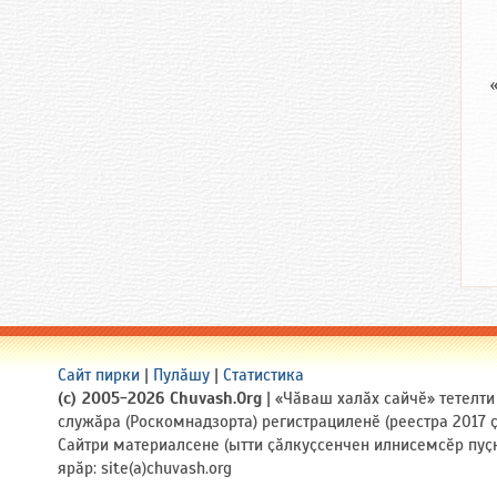
Сайт пирки
|
Пулӑшу
|
Статистика
(c) 2005-2026 Chuvash.Org
| «Чӑваш халӑх сайчӗ» тетелт
служӑра (Роскомнадзорта) регистрациленӗ (реестра 2017
Сайтри материалсене (ытти ҫӑлкуҫсенчен илнисемсӗр пуҫ
ярӑр: site(a)chuvash.org