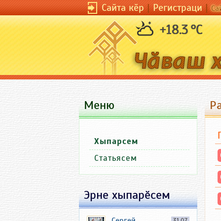
Сайта кӗр
|
Регистраци
|
Са
+18.3 °C
Меню
Р
Хыпарсем
Статьясем
Эрне хыпарӗсем
Сергей