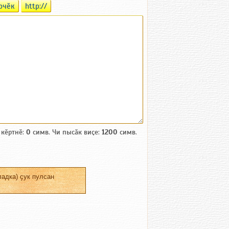
рчӗк
http://
 кӗртнӗ:
0
симв. Чи пысӑк виҫе:
1200
симв.
адка) ҫук пулсан