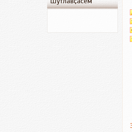
Шутлавҫӑсем