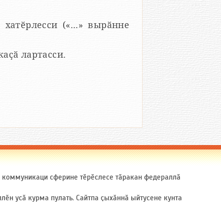
 хатӗрлесси («...» вырӑнне
 каҫӑ лартасси.
ӑ коммуникаци сферине тӗрӗслесе тӑракан федераллӑ
ӗн усӑ курма пулать. Сайтпа ҫыхӑннӑ ыйтусене кунта