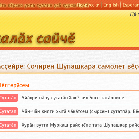
По-русски
English
Espera
йта кӗрсен унпа туллин усӑ курма пулӗ
Пӗр
аҫҫейре: Сочирен Шупашкара самолет вӗҫ
Пӗлтерӳсем
Сутатӑп
Уйăхри пăру сутатăп.Хакĕ килĕшсе татăлнипе.
Сутатӑп
Чăн-чăн килти хытă чăкăтсем (сырсем) сутатпăр. Вĕсе
Сутатӑп
Хурăн вутти Муркаш районĕпе тата Шупашкар районĕнч