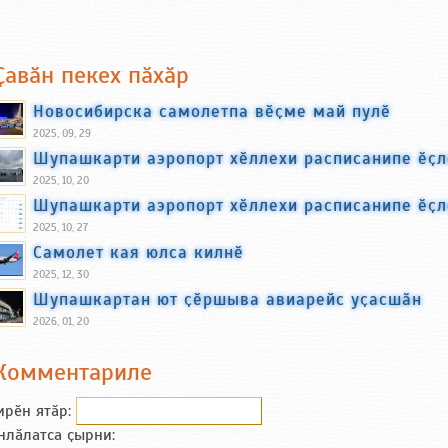
Ҫавӑн пекех пӑхӑр
Новосибирска самолетпа вӗҫме май пулӗ
2025, 09, 29
Шупашкарти аэропорт хӗллехи расписанипе ӗҫл
2025, 10, 20
Шупашкарти аэропорт хӗллехи расписанипе ӗҫл
2025, 10, 27
Самолет кая юлса килнӗ
2025, 12, 30
Шупашкартан ют ҫӗршыва авиарейс уҫасшӑн
2026, 01, 20
Комментариле
ирӗн ятӑp:
нлӑлатса ҫырни: