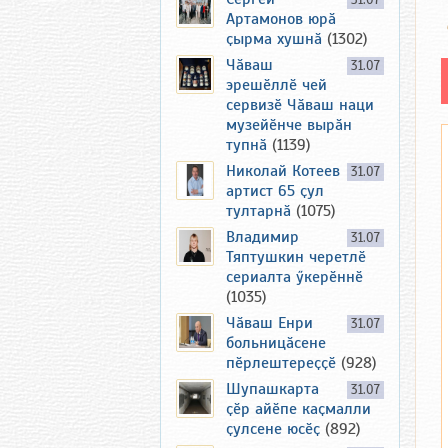
31.07
Артамонов юрӑ
ҫырма хушнӑ
(1302)
Чӑваш
31.07
эрешӗллӗ чей
сервизӗ Чӑваш наци
музейӗнче вырӑн
тупнӑ
(1139)
Николай Котеев
31.07
артист 65 ҫул
тултарнӑ
(1075)
Владимир
31.07
Тяптушкин черетлӗ
сериалта ӳкерӗннӗ
(1035)
Чӑваш Енри
31.07
больницӑсене
пӗрлештереҫҫӗ
(928)
Шупашкарта
31.07
ҫӗр айӗпе каҫмалли
ҫулсене юсӗҫ
(892)