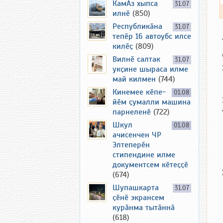
КамАз хыпса
31.07
илнӗ
(850)
Республикӑна
31.07
тепӗр 16 автоубс илсе
килӗҫ
(809)
Вилнӗ салтак
31.07
укҫине шыраса илме
май килмен
(744)
Кинемее кӗпе-
01.08
йӗм ҫумалли машина
парнеленӗ
(722)
Шкул
01.08
ачисенчен ЧР
Элтеперӗн
стипендине илме
документсем кӗтеҫҫӗ
(674)
Шупашкарта
31.07
ҫӗнӗ экрансем
курӑнма тытӑннӑ
(618)