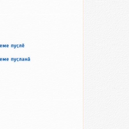
еме пуҫлӗ
еме пуҫланӑ