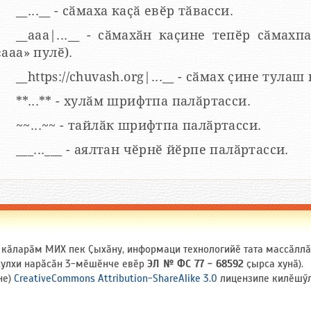
__...__ - сӑмаха каҫӑ евӗр тӑвасси.
__aaa|...__ - сӑмахӑн каҫине тепӗр сӑмахпа
«ааа» пулӗ).
__https://chuvash.org|...__ - сӑмах ҫине тулаш
**...** - хулӑм шрифтпа палӑртасси.
~~...~~ - тайлӑк шрифтпа палӑртасси.
___...___ - аялтан чӗрнӗ йӗрпе палӑртасси.
и кӑларӑм МИХ пек Ҫыхӑну, информаци технологийӗ тата массӑлл
 ҫулхи нарӑсӑн 3-мӗшӗнче евӗр
ЭЛ № ФС 77 - 68592
ҫырса хунӑ).
не)
CreativeCommons Attribution-ShareAlike 3.0
лицензипе килӗшӳлл