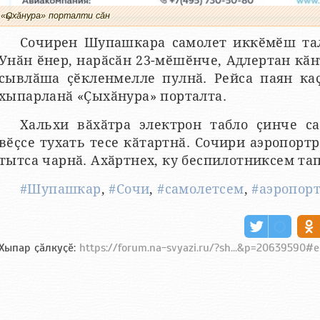
«Ҫыхӑнура» порталти сӑн
Сочирен Шупашкара самолет иккӗмӗш тал
Унӑн ӗнер, нарӑсӑн 23-мӗшӗнче, Адлертан кӑн
сывлӑша ҫӗкленмелле пулнӑ. Рейса паян каҫ
хыпарланӑ «Ҫыхӑнура» порталта.
Хальхи вӑхӑтра электрон табло ҫинче са
вӗҫсе тухать тесе кӑтартнӑ. Сочири аэропорт
тытса чарнӑ. Ахӑртнех, ку беспилотниксем та
#Шупашкар
,
#Сочи
,
#самолетсем
,
#аэропор
Хыпар ҫӑлкуҫӗ:
https://forum.na-svyazi.ru/?sh...&p=20639590#