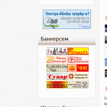
Баннерсем
С
А