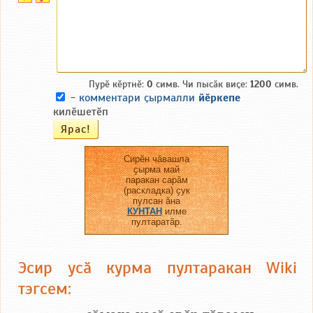
Пурӗ кӗртнӗ:
0
симв. Чи пысӑк виҫе:
1200
симв.
-
комментари ҫырмалли
йӗркепе
килӗшетӗп
Сирӗн чӑвашла
ҫырма май
паракан сарӑм
(раскладка) ҫук
пулсан ӑна
КУНТАН
илме
пултаратӑр.
Эсир усӑ курма пултаракан Wiki
тэгсем: