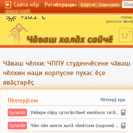
Сайта кӗр
|
Регистраци
|
По-русски
English
Esperanto
Сайта кӗрсен унпа тулли
курма пулӗ
Пуҫтарма — ҫулталӑк, салатма — ҫур
+10.1 °C
талӑк.
[
ваттисен сӑмахӗ
]
Чӑваш чӗлхи: ЧППУ студенчӗсене чӑваш
чӗлхин наци корпусне пухас ӗҫе
явӑҫтарӗҫ
Пӗлтерӳсем
Пӗлтерӳ хуш
Сутатӑп
Уйăхри пăру сутатăп.Хакĕ килĕшсе татăлнипе.
Сутатӑп
Чăн-чăн килти хытă чăкăтсем (сырсем) сутатпăр. Вĕсене мăн пыршă (вырăсла сычуг) ...