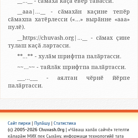
__...__ - сӑмаха каҫӑ евӗр тӑвасси.
__aaa|...__ - сӑмахӑн каҫине тепӗр
сӑмахпа хатӗрлесси («...» вырӑнне «ааа»
пулӗ).
__https://chuvash.org|...__ - сӑмах ҫине
тулаш каҫӑ лартасси.
**...** - хулӑм шрифтпа палӑртасси.
~~...~~ - тайлӑк шрифтпа палӑртасси.
___...___ - аялтан чӗрнӗ йӗрпе
палӑртасси.
Сайт пирки
|
Пулӑшу
|
Статистика
(c) 2005-2026 Chuvash.Org
| «Чӑваш халӑх сайчӗ» тетелти
кӑларӑм МИХ пек Ҫыхӑну, информаци технологийӗ тата