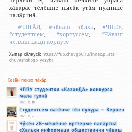
пӗрлехи ӗҫ чӑваш чӗлхине упраса
хӑварас тӗлӗшпе пысӑк утӑм пулнине
палӑртнӑ.
#ЧПГӐИ
,
#чӑваш чӗлхи
,
#ЧППУ
,
#студентсем
,
#корпуссем
,
#Чӑваш
чӗлхин наци корпусӗ
Хыпар ҫӑлкуҫӗ:
https://fup.chuvgpu.ru/index.p...atsii-
chuvashskogo-yazyka
Ҫавӑн пекех пӑхӑр
ЧППУ студентки «КазанДА» конкурса
мала тухнӑ
2025, 11, 18
Студентсем патӗнче тӗл пулура — Кервен
2025, 11, 20
Чӳкӗн 28-мӗшӗнче ирттерме палӑртнӑ
«Хальхи информаци обществинчи чӑваш