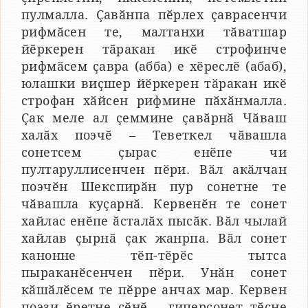
пулмалла. Ҫавӑнпа пӗрлех ҫаврасенчи
рифмӑсен те, малтанхи тӑватшар
йӗркерен тӑракан икӗ строфинче
рифмӑсем ҫавра (абба) е хӗреслӗ (абаб),
юлашки виҫшер йӗркерен тӑракан икӗ
строфан хӑйсен рифмине пӑхӑнмалла.
Ҫак меле ал ҫеммине ҫавӑрнӑ Чӑваш
халӑх поэчӗ – Теветкел чӑвашла
сонетсем ҫырас енӗпе чи
пултаруллисенчен пӗри. Вӑл акӑлчан
поэчӗн Шекспирӑн пур сонетне те
чӑвашла куҫарнӑ. Кервенӗн те сонет
хайлас енӗпе ӑсталӑх пысӑк. Вӑл чылай
хайлав ҫырнӑ ҫак жанрпа. Вӑл сонет
канонне тӗп-тӗрӗс тытса
пыраканӗсенчен пӗри. Унӑн сонет
кӑшӑлӗсем те пӗрре анчах мар. Кервен
поэзи ӗретне ҫӗнӗ – гиперсонет тӗсне