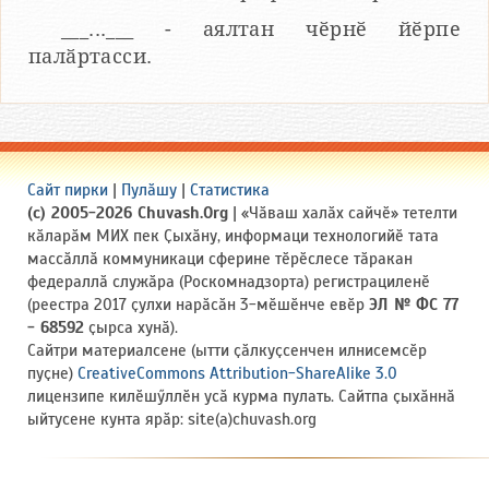
___...___ - аялтан чӗрнӗ йӗрпе
палӑртасси.
Сайт пирки
|
Пулӑшу
|
Статистика
(c) 2005-2026 Chuvash.Org
| «Чӑваш халӑх сайчӗ» тетелти
кӑларӑм МИХ пек Ҫыхӑну, информаци технологийӗ тата
массӑллӑ коммуникаци сферине тӗрӗслесе тӑракан
федераллӑ служӑра (Роскомнадзорта) регистрациленӗ
(реестра 2017 ҫулхи нарӑсӑн 3-мӗшӗнче евӗр
ЭЛ № ФС 77
- 68592
ҫырса хунӑ).
Сайтри материалсене (ытти ҫӑлкуҫсенчен илнисемсӗр
пуҫне)
CreativeCommons Attribution-ShareAlike 3.0
лицензипе килӗшӳллӗн усӑ курма пулать. Сайтпа ҫыхӑннӑ
ыйтусене кунта ярӑр: site(a)chuvash.org