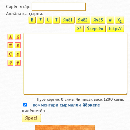
Сирӗн ятӑp:
Анлӑлатса ҫырни:
B
T
U
T
Ячӗ1
Ячӗ2
Ячӗ3
#
X
2
2
X
Ӳкерчӗк
http://
Пурӗ кӗртнӗ:
0
симв. Чи пысӑк виҫе:
1200
симв.
-
комментари ҫырмалли
йӗркепе
килӗшетӗп