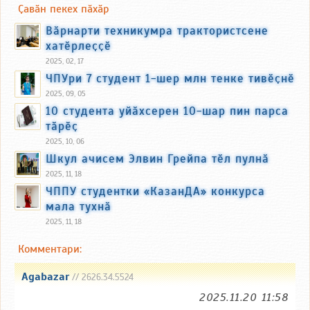
Ҫавӑн пекех пӑхӑр
Вӑрнарти техникумра трактористсене
хатӗрлеҫҫӗ
2025, 02, 17
ЧПУри 7 студент 1-шер млн тенке тивӗҫнӗ
2025, 09, 05
10 студента уйӑхсерен 10-шар пин парса
тӑрӗҫ
2025, 10, 06
Шкул ачисем Элвин Грейпа тӗл пулнӑ
2025, 11, 18
ЧППУ студентки «КазанДА» конкурса
мала тухнӑ
2025, 11, 18
Комментари:
Agabazar
// 2626.34.5524
2025.11.20 11:58