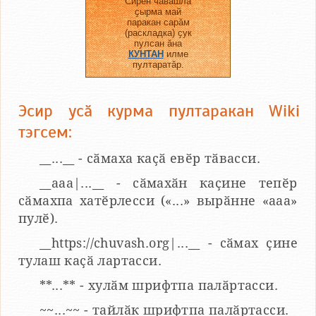
Сирӗн чӑвашла
ҫырма май
паракан сарӑм
(раскладка) ҫук
пулсан ӑна
КУНТАН
илме
пултаратӑр.
Эсир усӑ курма пултаракан Wiki
тэгсем:
__...__ - сӑмаха каҫӑ евӗр тӑвасси.
__aaa|...__ - сӑмахӑн каҫине тепӗр
сӑмахпа хатӗрлесси («...» вырӑнне «ааа»
пулӗ).
__https://chuvash.org|...__ - сӑмах ҫине
тулаш каҫӑ лартасси.
**...** - хулӑм шрифтпа палӑртасси.
~~...~~ - тайлӑк шрифтпа палӑртасси.