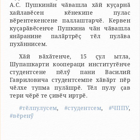
А.С. Пушкинӑн чӑвашла хӑй куҫарнӑ
хайлавӗсен кӗнекипе пулас
вӗрентекенсене паллаштарчӗ. Кервен
куҫарӑвӗсенче Пушкина чӑн чӑвашла
янӑранине палӑртрӗҫ тӗл пулӑва
пухӑннисем.
Хӑй вӑхӑтенче, 15 ҫул ытла,
Шупашкарти коопераци институтӗнче
студентсене пӗлӳ пани Василий
Гавриловича студентсемпе хӑвӑрт пӗр
чӗлхе тупма пулӑшрӗ. Тӗл пулу ҫав
тери чӗрӗ те ҫивӗч иртрӗ.
#тӗлпулусем
,
#студентсем
,
#ЧППУ
,
#вӗренӳ