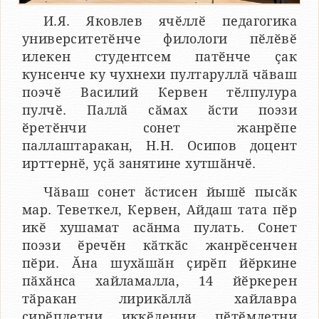
И.Я. Яковлев ячӗллӗ педагогика
университетӗнче филологи пӗлӗвӗ
илекен студентсем патӗнче ҫак
кунсенче ку чухнехи пултаруллӑ чӑваш
поэчӗ Василий Кервен тӗлпулура
пулчӗ. Паллӑ сӑмах ӑсти поэзи
ӗретӗнчи сонет жанрӗпе
паллаштаракан, Н.Н. Осипов доцент
ирттернӗ, уҫӑ занятине хутшӑнчӗ.
Чӑваш сонет ӑстисен йышӗ пысӑк
мар. Теветкел, Кервен, Айдаш тата пӗр
икӗ хушамат асӑнма пулать. Сонет
поэзи ӗречӗн кӑткӑс жанрӗсенчен
пӗри. Ӑна шухӑшӑн ҫирӗп йӗркине
пӑхӑнса хайламалла, 14 йӗркерен
тӑракан лирикӑллӑ хайлавра
ҫирӗплетни, иккӗленни, пӗтӗмлетни