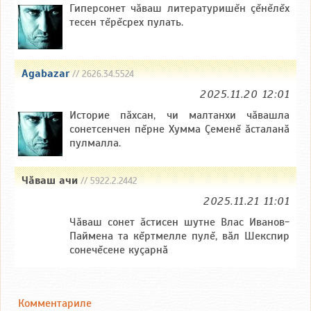
Гиперсонет чăваш литературишĕн çĕнĕлĕх
тесен тĕрĕсрех пулать.
Agabazar
// 2626.34.5524
2025.11.20 12:01
Историе пăхсан, чи малтанхи чăвашла
сонетсенчен пĕрне Хумма Çеменĕ ăсталанă
пулмалла.
Чăваш ачи
// 5922.2.2442
2025.11.21 11:01
Чăваш сонет ăстисен шутне Влас Иванов-
Паймена та кĕртмелле пулĕ, вăл Шекспир
сонечĕсене куçарнă
Комментариле