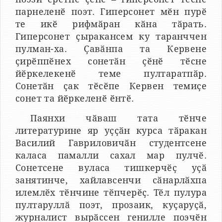
парнеленӗ поэт. Гиперсонет мӗн пурӗ
те икӗ рифмӑран кӑна тӑрать.
Гиперсонет ҫыракансем ку таранччен
пулман-ха. Ҫавӑнпа та Кервене
ҫирӗппӗнех сонетӑн ҫӗнӗ тӗсне
йӗркелекенӗ теме пултаратпӑр.
Сонетӑн ҫак тӗсӗпе Кервен темиҫе
сонет та йӗркеленӗ ӗнтӗ.
Паянхи чӑваш тата тӗнче
литературине яр уҫҫӑн курса тӑракан
Василий Гавриловичӑн студентсене
каласа памалли сахал мар пулчӗ.
Сонетсене вуласа тишкерчӗҫ уҫӑ
занятинче, хайлавсенчи сӑнарлӑхпа
илемлӗх тӗнчине тӗпчерӗҫ. Тӗл пулура
пултаруллӑ поэт, прозаик, куҫаруҫӑ,
журналист вырӑссен генилле поэчӗн