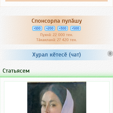
Спонсорла пулӑшу
+100
+200
+300
+500
Пухнӑ: 22 000 тен.
Тӑкакланӑ: 27 420 тен.
Хурал кӗтесӗ (чат)
0
Статьясем