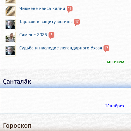
Чикмене кайса килни
11
Тарасов в защиту истины
17
Симек - 2026
3
Судьба и наследие легендарного Ухсая
17
... ыттисем
Ҫанталӑк
Тӗплӗрех
Гороскоп