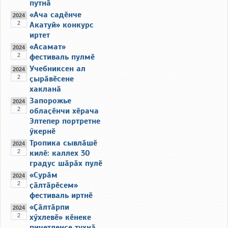
путнӑ
«Ача садӗнче
2024
2
Акатуй» конкурс
иртет
«Асамат»
2024
2
фестиваль пулмӗ
Учебниксен ал
2024
2
ҫырӑвӗсене
хакланӑ
Запорожье
2024
2
облаҫӗнчи хӗрача
Элтепер портретне
ӳкернӗ
Тропика сывлӑшӗ
2024
2
килӗ: каллех 30
градус шӑрӑх пулӗ
«Сурӑм
2024
2
ҫӑлтӑрӗсем»
фестиваль иртнӗ
«Ҫӑлтӑрпи
2024
2
хӳхлевӗ» кӗнеке
пичетленсе тухнӑ