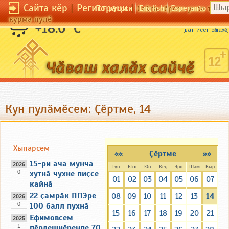
Сайта кӗр
|
Регистраци
|
По-русски
English
Esperanto
Сайта кӗрсен унпа тулли
курма пулӗ
Мухтанчӑкӑн пуш енчӗк.
+18.0 °C
[
ваттисен сӑмахӗ
]
Кун пулӑмӗсем: Ҫӗртме, 14
Хыпарсем
««
Ҫӗртме
»»
15-ри ача мунча
2026
Тун
Ытл
Юн
Кӗҫ
Эрн
Шӑм
Выр
0
хутнӑ чухне пиҫсе
01
02
03
04
05
06
07
кайнӑ
22 ҫамрӑк ППЭре
08
09
10
11
12
13
14
2026
0
100 балл пухнӑ
15
16
17
18
19
20
21
Ефимовсем
2025
1
пӗрлешнӗренпе 70