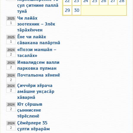
22
23
24
25
26
27
28
ҫул ҫитнине паллӑ
29
30
тунӑ
Чи лайӑх
2025
1
зоотехник – Элӗк
тӑрӑхӗнчен
Ӗне чи лайӑх
2025
1
сӑвакана палӑртнӑ
«Поэзи маншӑн –
2024
2
тасалӑх»
Инвалидсем валли
2024
2
парковка пулман
Почтальона хӗненӗ
2024
2
Ҫиччӗри хӗрача
2024
2
амӑшне укҫасӑр
хӑварнӑ
Ют ҫӗршыв
2024
2
ҫыннисене
тӗрӗсленӗ
Ҫӗмӗрлере 35
2024
2
ҫулти хӗрарӑм