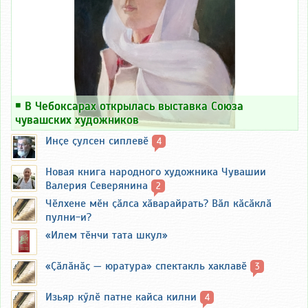
￭
В Чебоксарах открылась выставка Союза
чувашских художников
Инҫе ҫулсен сиплевӗ
4
Новая книга народного художника Чувашии
Валерия Северянина
2
Чӗлхене мӗн ҫӑлса хӑварайрать? Вӑл кӑсӑклӑ
пулни-и?
«Илем тӗнчи тата шкул»
«Ҫӑлӑнӑҫ — юратура» спектакль хаклавӗ
3
Изьяр кӳлӗ патне кайса килни
4