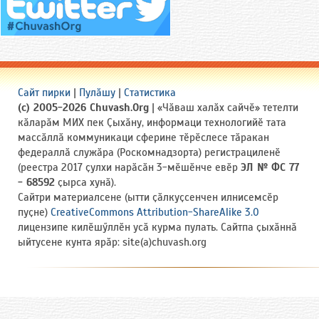
Сайт пирки
|
Пулӑшу
|
Статистика
(c) 2005-2026 Chuvash.Org
| «Чӑваш халӑх сайчӗ» тетелти
кӑларӑм МИХ пек Ҫыхӑну, информаци технологийӗ тата
массӑллӑ коммуникаци сферине тӗрӗслесе тӑракан
федераллӑ служӑра (Роскомнадзорта) регистрациленӗ
(реестра 2017 ҫулхи нарӑсӑн 3-мӗшӗнче евӗр
ЭЛ № ФС 77
- 68592
ҫырса хунӑ).
Сайтри материалсене (ытти ҫӑлкуҫсенчен илнисемсӗр
пуҫне)
CreativeCommons Attribution-ShareAlike 3.0
лицензипе килӗшӳллӗн усӑ курма пулать. Сайтпа ҫыхӑннӑ
ыйтусене кунта ярӑр: site(a)chuvash.org