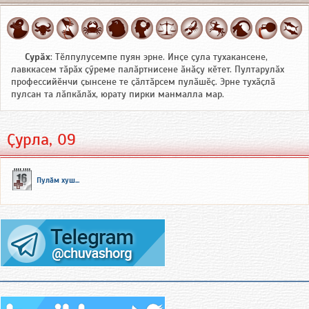
Сурӑх
: Тӗлпулусемпе пуян эрне. Инҫе ҫула тухакансене,
лавккасем тӑрӑх ҫӳреме палӑртнисене ӑнӑҫу кӗтет. Пултарулӑх
профессийӗнчи ҫынсене те ҫӑлтӑрсем пулӑшӗҫ. Эрне тухӑҫлӑ
пулсан та лӑпкӑлӑх, юрату пирки манмалла мар.
Ҫурла, 09
Пулӑм хуш...