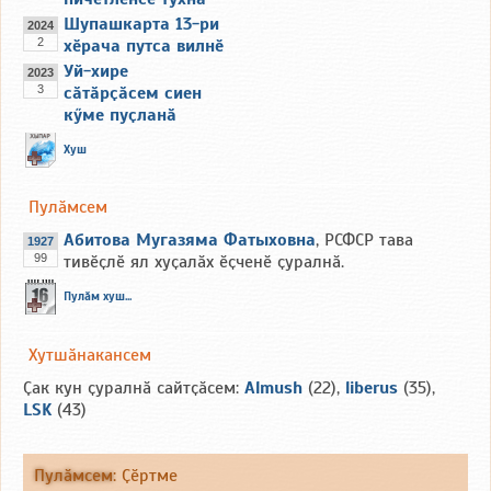
Шупашкарта 13-ри
2024
2
хӗрача путса вилнӗ
Уй-хире
2023
3
сӑтӑрҫӑсем сиен
кӳме пуҫланӑ
Хуш
Пулӑмсем
Абитова Мугазяма Фатыховна
, РСФСР тава
1927
99
тивӗҫлӗ ял хуҫалӑх ӗҫченӗ ҫуралнӑ.
Пулӑм хуш...
Хутшӑнакансем
Ҫак кун ҫуралнӑ сайтҫӑсем:
Almush
(22),
liberus
(35),
LSK
(43)
Пулӑмсем
:
Ҫӗртме