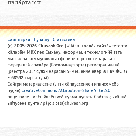
палӑртасси.
Сайт пирки
|
Пулӑшу
|
Статистика
(c) 2005-2026 Chuvash.Org
| «Чӑваш халӑх сайчӗ» тетелти
кӑларӑм МИХ пек Ҫыхӑну, информаци технологийӗ тата
массӑллӑ коммуникаци сферине тӗрӗслесе тӑракан
федераллӑ служӑра (Роскомнадзорта) регистрациленӗ
(реестра 2017 ҫулхи нарӑсӑн 3-мӗшӗнче евӗр
ЭЛ № ФС 77
- 68592
ҫырса хунӑ).
Сайтри материалсене (ытти ҫӑлкуҫсенчен илнисемсӗр
пуҫне)
CreativeCommons Attribution-ShareAlike 3.0
лицензипе килӗшӳллӗн усӑ курма пулать. Сайтпа ҫыхӑннӑ
ыйтусене кунта ярӑр: site(a)chuvash.org