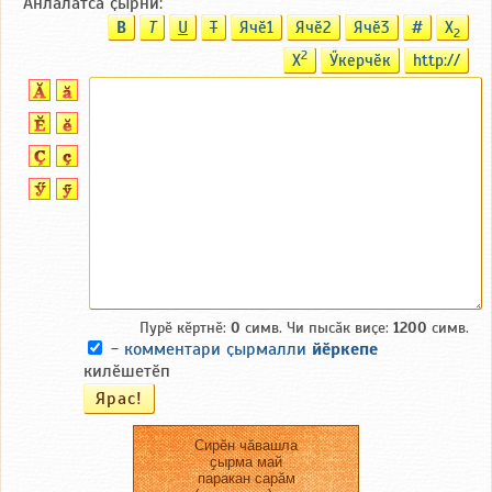
Анлӑлатса ҫырни:
B
T
U
T
Ячӗ1
Ячӗ2
Ячӗ3
#
X
2
2
X
Ӳкерчӗк
http://
Пурӗ кӗртнӗ:
0
симв. Чи пысӑк виҫе:
1200
симв.
-
комментари ҫырмалли
йӗркепе
килӗшетӗп
Сирӗн чӑвашла
ҫырма май
паракан сарӑм