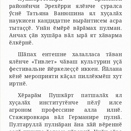
районӗнчи Эрехӗрри ялӗнче ҫуралса
ӳснӗ Татьяна Ванюшина ял хуҫалӑх
наукисен кандидатне вырӑнтисем асра
тытаҫҫӗ. Унӑн ӗмӗрӗ вӑрӑмах пулман.
Анчах ҫӑв хушӑра вӑл ырӑ ят хӑварма
ӗлкӗрнӗ.
Шӑпах ентешне халалласа тӑван
ялӗнче «Тивлет» чӑваш культурин уҫӑ
фестивальне йӗркелеҫҫӗ иккен. Йӑлана
кӗнӗ мероприяти кӑҫал пиллӗкмӗш хут
иртнӗ.
Хӗрарӑм Пушкӑрт патшалӑх ял
хуҫалӑх институтӗнче пӗлӳ илсе
агроном профессине алла илнӗ.
Стажировкара вӑл Германире пулнӑ.
Пултаруллӑ пулнӑран ӑна хӑй вӗреннӗ