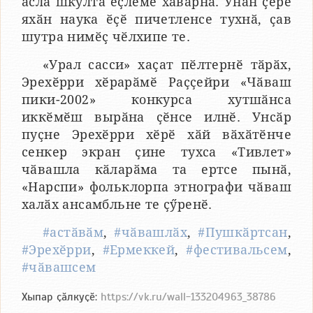
аслӑ шкулта ӗҫлеме хӑварнӑ. Унӑн ҫӗре
яхӑн наука ӗҫӗ пичетленсе тухнӑ, ҫав
шутра нимӗҫ чӗлхипе те.
«Урал сасси» хаҫат пӗлтернӗ тӑрӑх,
Эрехӗрри хӗрарӑмӗ Раҫҫейри «Чӑваш
пики-2002» конкурса хутшӑнса
иккӗмӗш вырӑна ҫӗнсе илнӗ. Унсӑр
пуҫне Эрехӗрри хӗрӗ хӑй вӑхӑтӗнче
сенкер экран ҫине тухса «Тивлет»
чӑвашла кӑларӑма та ертсе пынӑ,
«Нарспи» фольклорпа этнографи чӑваш
халӑх ансамбльне те ҫӳренӗ.
#астӑвӑм
,
#чӑвашлӑх
,
#Пушкӑртсан
,
#Эрехӗрри
,
#Ермеккей
,
#фестивальсем
,
#чӑвашсем
Хыпар ҫӑлкуҫӗ:
https://vk.ru/wall-133204963_38786