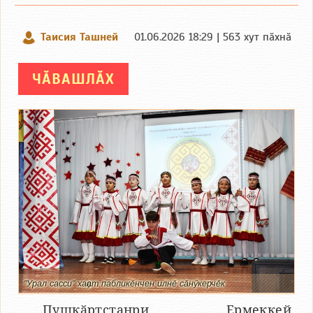
Таисия Ташней
01.06.2026 18:29 | 563 хут пӑхнӑ
ЧӐВАШЛӐХ
"Урал сасси" хаҫат пабликӗнчен илнӗ сӑнӳкерчӗк
Пушкӑртстанри Ермеккей