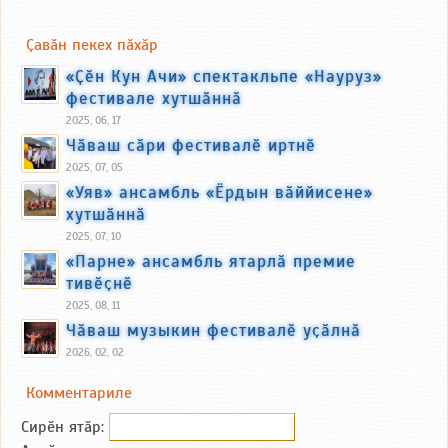
Ҫавӑн пекех пӑхӑр
«Ҫӗн Кун Ачи» спектакльпе «Науруз»
фестивале хутшӑннӑ
2025, 06, 17
Чӑваш сӑри фестивалӗ иртнӗ
2025, 07, 05
«Уяв» ансамбль «Ёрдын вӑййисене»
хутшӑннӑ
2025, 07, 10
«Парне» ансамбль ятарлӑ премие
тивӗҫнӗ
2025, 08, 11
Чӑваш музыкин фестивалӗ уҫӑлнӑ
2026, 02, 02
Комментариле
Сирӗн ятӑp: