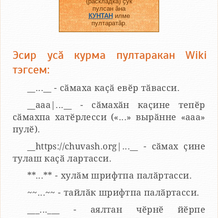
(раскладка) ҫук
пулсан ӑна
КУНТАН
илме
пултаратӑр.
Эсир усӑ курма пултаракан Wiki
тэгсем:
__...__ - сӑмаха каҫӑ евӗр тӑвасси.
__aaa|...__ - сӑмахӑн каҫине тепӗр
сӑмахпа хатӗрлесси («...» вырӑнне «ааа»
пулӗ).
__https://chuvash.org|...__ - сӑмах ҫине
тулаш каҫӑ лартасси.
**...** - хулӑм шрифтпа палӑртасси.
~~...~~ - тайлӑк шрифтпа палӑртасси.
___...___ - аялтан чӗрнӗ йӗрпе