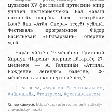
музыкин XV фестивалӗ иртессине эпир
унччен пӗлтернӗччӗ-ха. Вӑл Чӑваш
патшалӑх оперӑпа балет театрӗнче
(халӗ ӑна «Атӑл Опера» теҫҫӗ) уҫӑлнӑ.
Фестиваль программине Фёдор
Васильевӑн «Шывармань» оперипе
уҫнӑ.
Нарӑс уйӑхӗн 19-мӗшӗнче Григорий
Хирпӳн «Нарспи» оперине кӑтартӗҫ, 27-
мӗшӗнче — А. Галкинӑн «Аттила.
Рождение легенды» балетне, 28-
мӗшӗнче гала-концерта чӗнеҫҫӗ.
#театрсем
,
#музыка
,
#фестивальсем
,
#чӑвашлӑх
,
#театрсем
,
#фестивальсем
Хыпар ҫӑлкуҫӗ:
https://cap.ru/press_center/ne...tivalj-
chuvashskoj-muziki