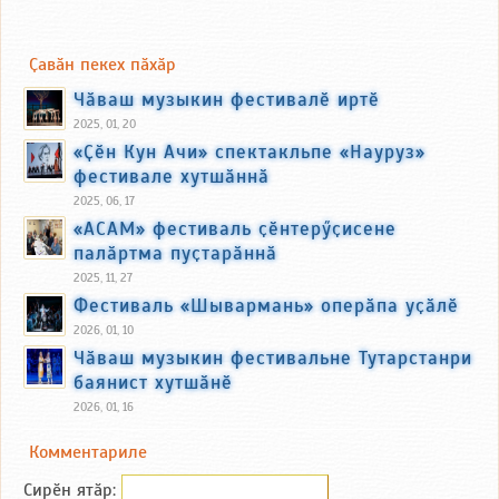
Ҫавӑн пекех пӑхӑр
Чӑваш музыкин фестивалӗ иртӗ
2025, 01, 20
«Ҫӗн Кун Ачи» спектакльпе «Науруз»
фестивале хутшӑннӑ
2025, 06, 17
«АСАМ» фестиваль ҫӗнтерӳҫисене
палӑртма пуҫтарӑннӑ
2025, 11, 27
Фестиваль «Шывармань» оперӑпа уҫӑлӗ
2026, 01, 10
Чӑваш музыкин фестивальне Тутарстанри
баянист хутшӑнӗ
2026, 01, 16
Комментариле
Сирӗн ятӑp: