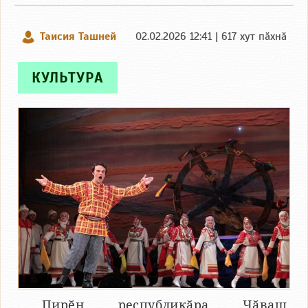
Таисия Ташней
02.02.2026 12:41 | 617 хут пӑхнӑ
КУЛЬТУРА
Пирӗн республикӑра Чӑваш