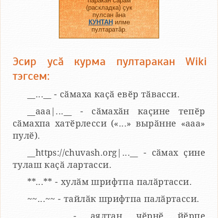
паракан сарӑм
(раскладка) ҫук
пулсан ӑна
КУНТАН
илме
пултаратӑр.
Эсир усӑ курма пултаракан Wiki
тэгсем:
__...__ - сӑмаха каҫӑ евӗр тӑвасси.
__aaa|...__ - сӑмахӑн каҫине тепӗр
сӑмахпа хатӗрлесси («...» вырӑнне «ааа»
пулӗ).
__https://chuvash.org|...__ - сӑмах ҫине
тулаш каҫӑ лартасси.
**...** - хулӑм шрифтпа палӑртасси.
~~...~~ - тайлӑк шрифтпа палӑртасси.
___...___ - аялтан чӗрнӗ йӗрпе