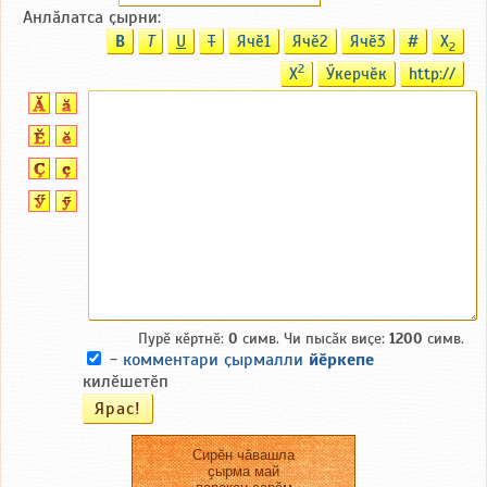
Анлӑлатса ҫырни:
B
T
U
T
Ячӗ1
Ячӗ2
Ячӗ3
#
X
2
2
X
Ӳкерчӗк
http://
Пурӗ кӗртнӗ:
0
симв. Чи пысӑк виҫе:
1200
симв.
-
комментари ҫырмалли
йӗркепе
килӗшетӗп
Сирӗн чӑвашла
ҫырма май