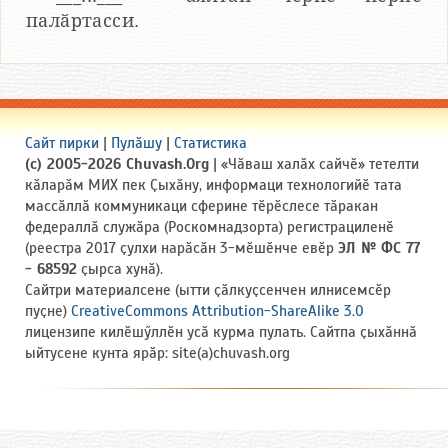
палӑртасси.
Сайт пирки
|
Пулӑшу
|
Статистика
(c) 2005-2026 Chuvash.Org
| «Чӑваш халӑх сайчӗ» тетелти
кӑларӑм МИХ пек Ҫыхӑну, информаци технологийӗ тата
массӑллӑ коммуникаци сферине тӗрӗслесе тӑракан
федераллӑ служӑра (Роскомнадзорта) регистрациленӗ
(реестра 2017 ҫулхи нарӑсӑн 3-мӗшӗнче евӗр
ЭЛ № ФС 77
- 68592
ҫырса хунӑ).
Сайтри материалсене (ытти ҫӑлкуҫсенчен илнисемсӗр
пуҫне)
CreativeCommons Attribution-ShareAlike 3.0
лицензипе килӗшӳллӗн усӑ курма пулать. Сайтпа ҫыхӑннӑ
ыйтусене кунта ярӑр: site(a)chuvash.org