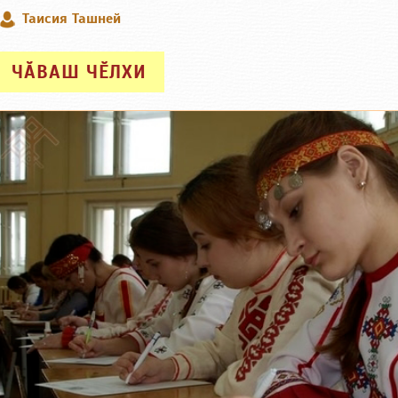
Таисия Ташней
ЧӐВАШ ЧӖЛХИ