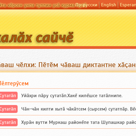
По-русски
English
Espera
йта кӗрсен унпа туллин усӑ курма пулӗ
ӑваш чӗлхи: Пӗтӗм чӑваш диктантне хӑҫан
Пӗлтерӳсем
Сутатӑп
Уйăхри пăру сутатăп.Хакĕ килĕшсе татăлнипе.
Сутатӑп
Чăн-чăн килти хытă чăкăтсем (сырсем) сутатпăр. Вĕсе
Сутатӑп
Хурăн вутти Муркаш районĕпе тата Шупашкар районĕнч