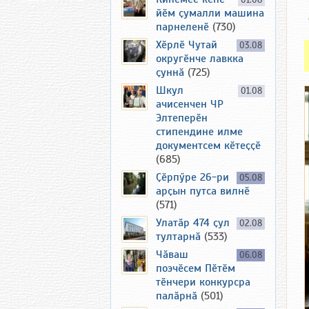
01.08
йӗм ҫумалли машина
парнеленӗ
(730)
Хӗрлӗ Чутай
03.08
округӗнче лавкка
ҫуннӑ
(725)
Шкул
01.08
ачисенчен ЧР
Элтеперӗн
стипендине илме
документсем кӗтеҫҫӗ
(685)
Ҫӗрпӳре 26-ри
05.08
арҫын путса вилнӗ
(571)
Улатӑр 474 ҫул
02.08
тултарнӑ
(533)
Чӑваш
06.08
поэчӗсем Пӗтӗм
тӗнчери конкурсра
палӑрнӑ
(501)