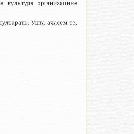
е культура организацине
ултарать. Унта ачасем те,