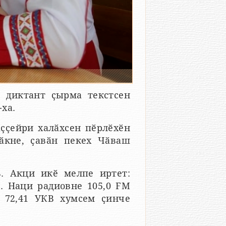
 диктант ҫырма текстсен
ха.
ҫҫейри халӑхсен пӗрлӗхӗн
ӑкне, ҫавӑн пекех Чӑваш
. Акци икӗ мелпе иртет:
е. Наци радиовне 105,0 FM
 72,41 УКВ хумсем ҫинче