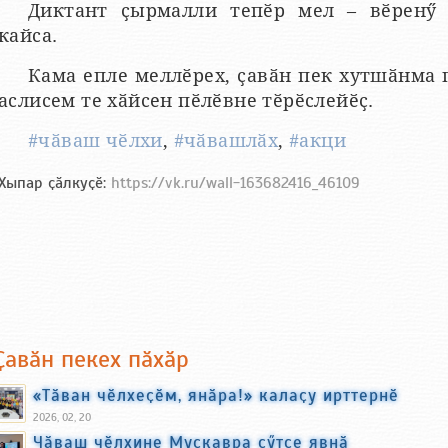
Диктант ҫырмалли тепӗр мел – вӗренӳ 
кайса.
Кама епле меллӗрех, ҫавӑн пек хутшӑнма п
аслисем те хӑйсен пӗлӗвне тӗрӗслейӗҫ.
#чӑваш чӗлхи
,
#чӑвашлӑх
,
#акци
Хыпар ҫӑлкуҫӗ:
https://vk.ru/wall-163682416_46109
Ҫавӑн пекех пӑхӑр
«Тӑван чӗлхеҫӗм, янӑра!» калаҫу ирттернӗ
2026, 02, 20
Чӑваш чӗлхине Мускавра сӳтсе явнӑ