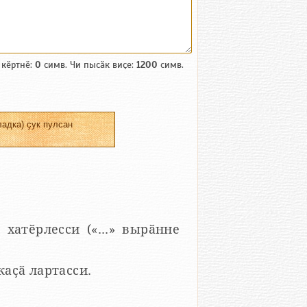
 кӗртнӗ:
0
симв. Чи пысӑк виҫе:
1200
симв.
адка) ҫук пулсан
 хатӗрлесси («...» вырӑнне
 каҫӑ лартасси.