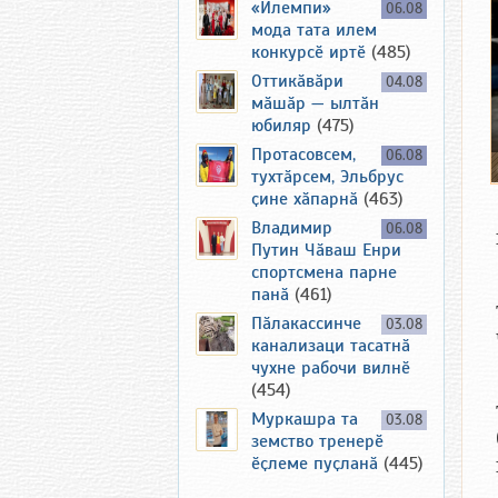
«Илемпи»
06.08
мода тата илем
конкурсӗ иртӗ
(485)
Оттикӑвӑри
04.08
мӑшӑр — ылтӑн
юбиляр
(475)
Протасовсем,
06.08
тухтӑрсем, Эльбрус
ҫине хӑпарнӑ
(463)
Владимир
06.08
Путин Чӑваш Енри
спортсмена парне
панӑ
(461)
Пӑлакассинче
03.08
канализаци тасатнӑ
чухне рабочи вилнӗ
(454)
Муркашра та
03.08
земство тренерӗ
ӗҫлеме пуҫланӑ
(445)