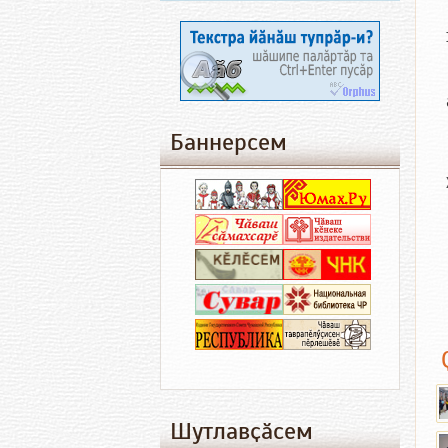
Баннерсем
Шутлавҫӑсем