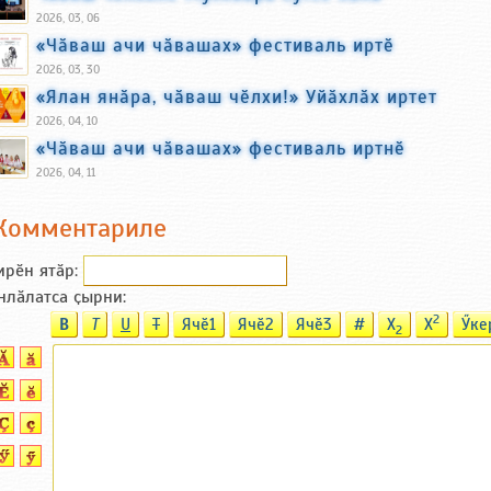
2026, 03, 06
«Чӑваш ачи чӑвашах» фестиваль иртӗ
2026, 03, 30
«Ялан янӑра, чӑваш чӗлхи!» Уйӑхлӑх иртет
2026, 04, 10
«Чӑваш ачи чӑвашах» фестиваль иртнӗ
2026, 04, 11
Комментариле
ирӗн ятӑp:
нлӑлатса ҫырни:
2
B
T
U
T
Ячӗ1
Ячӗ2
Ячӗ3
#
X
X
Ӳке
2