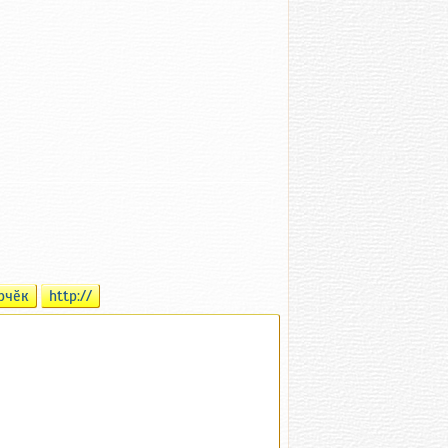
рчӗк
http://