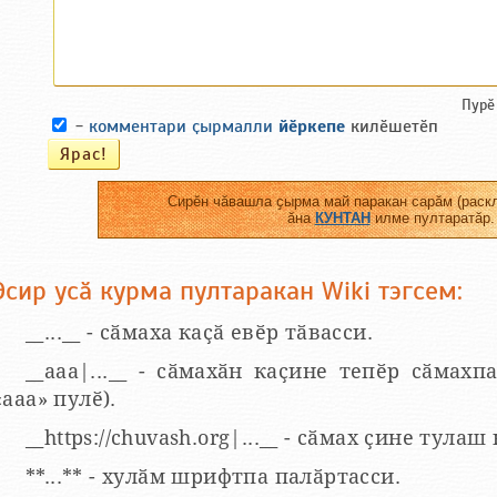
Пурӗ
-
комментари ҫырмалли
йӗркепе
килӗшетӗп
Сирӗн чӑвашла ҫырма май паракан сарӑм (раскл
ӑна
КУНТАН
илме пултаратӑр.
Эсир усӑ курма пултаракан Wiki тэгсем:
__...__ - сӑмаха каҫӑ евӗр тӑвасси.
__aaa|...__ - сӑмахӑн каҫине тепӗр сӑмахпа
«ааа» пулӗ).
__https://chuvash.org|...__ - сӑмах ҫине тулаш
**...** - хулӑм шрифтпа палӑртасси.