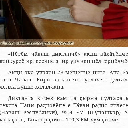
«Хыпар» издательство ҫурчӗн сӑнӳкерчӗкӗ
«Пӗтӗм чӑваш диктанчӗ» акци вӑхӑтӗнче
конкурсӗ иртессине эпир унччен пӗлтернӗччӗ-
Акци ака уйӑхӗн 23-мӗшӗнче иртӗ. Ӑна Ра
тата Чӑваш Енри халӑхсен туслӑхӗн ҫултал
чӗлхи кунне халалланӑ.
Диктанта кирек кам та ҫырма пултарать
текста Наци радиовӗпе е Тӑван радио итлес
(Чӑваш Республики), 95,9 FM (Шупашкар) е
калаҫать, Тӑван радио – 100,3 FM хум ҫинче.