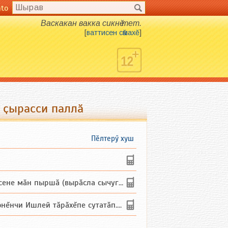
nto
Васкакан вакка сикнӗ тет.
[
ваттисен сӑмахӗ
]
 ҫырасси паллӑ
Пӗлтерӳ хуш
не мăн пыршă (вырăсла сычуг) ...
и Ишлей тăрăхĕпе сутатăп. Ха...