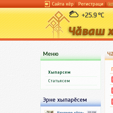
Сайта кӗр
|
Регистраци
|
Са
+25.9 °C
Меню
Ч
Хыпарсем
Статьясем
Эрне хыпарӗсем
Кинемее кӗпе-