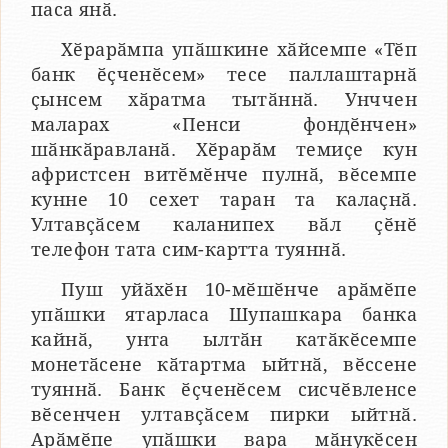
паса янӑ.
Хӗрарӑмпа упӑшкине хӑйсемпе «Тӗп
банк ӗҫченӗсем» тесе паллаштарнӑ
ҫынсем хӑратма тытӑннӑ. Унччен
маларах «Пенси фондӗнчен»
шӑнкӑравланӑ. Хӗрарӑм темиҫе кун
афристсен витӗмӗнче пулнӑ, вӗсемпе
кунне 10 сехет таран та калаҫнӑ.
Ултавҫӑсем каланипех вӑл ҫӗнӗ
телефон тата сим-картта туяннӑ.
Пуш уйӑхӗн 10-мӗшӗнче арӑмӗпе
упӑшки ятарласа Шупашкара банка
кайнӑ, унта ылтӑн катӑкӗсемпе
монетӑсене кӑтартма ыйтнӑ, вӗссене
туяннӑ. Банк ӗҫченӗсем сисчӗвленсе
вӗсенчен ултавҫӑсем пирки ыйтнӑ.
Арӑмӗпе упӑшки вара мӑнукӗсен