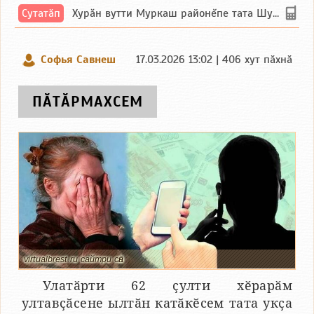
Сутатӑп
Хурăн вутти Муркаш районĕпе тата Шупашкар районĕнчи Ишлей тăрăхĕпе сутатăп. Ха...
Софья Савнеш
17.03.2026 13:02 | 406 хут пӑхнӑ
ПӐТӐРМАХСЕМ
virtualbrest.ru сайтри сӑн
Улатӑрти 62 ҫулти хӗрарӑм
ултавҫӑсене ылтӑн катӑкӗсем тата укҫа