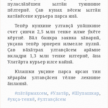
пуласлӑхӗшен ылтӑн туяннине
пӗлтернӗ. Ҫав кунах вӗсем ылтӑн
катӑкӗсене курьера парса янӑ.
Тепӗр кунхине ултавҫӑ упӑшкине
счет ҫинчи 2,5 млн тенке илме ӳкӗте
кӗртнӗ. Вӑл банкра заявка хӑварнӑ,
укҫана тепӗр эрнерен илмелле пулнӑ.
Ҫав вӑхӑтрах ултавҫӑсем арӑмне
вкладри 1,3 млн тенке илтернӗ, ӑна
Улатӑрта курьер илсе кайнӑ.
Юлашки укҫине парса ярсан тин
хӗрарӑм ултавҫӑсен тӗлне лекнине
ӑнланнӑ.
#пӑтӑрмахсем
,
#Улатӑр
,
#Шупашкар
,
#укҫа-тенкӗ
,
#ултавҫӑсем