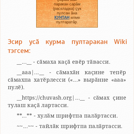
паракан сарӑм
(раскладка) ҫук
пулсан ӑна
КУНТАН
илме
пултаратӑр.
Эсир усӑ курма пултаракан Wiki
тэгсем:
__...__ - сӑмаха каҫӑ евӗр тӑвасси.
__aaa|...__ - сӑмахӑн каҫине тепӗр
сӑмахпа хатӗрлесси («...» вырӑнне «ааа»
пулӗ).
__https://chuvash.org|...__ - сӑмах ҫине
тулаш каҫӑ лартасси.
**...** - хулӑм шрифтпа палӑртасси.
~~...~~ - тайлӑк шрифтпа палӑртасси.