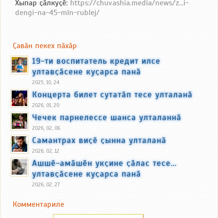
Хыпар ҫӑлкуҫӗ:
https://chuvashia.media/news/z...i-
dengi-na-45-mln-rublej/
Ҫавӑн пекех пӑхӑр
19-ти воспитатель кредит илсе
ултавҫӑсене куҫарса панӑ
2025, 10, 24
Концерта билет сутатӑп тесе улталанӑ
2026, 01, 20
Чечек парнелессе шанса улталаннӑ
2026, 02, 06
Самантрах виҫӗ ҫынна улталанӑ
2026, 02, 12
Ашшӗ-амӑшӗн укҫине ҫӑлас тесе...
ултавҫӑсене куҫарса панӑ
2026, 02, 27
Комментариле