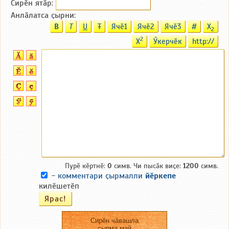
Сирӗн ятӑp:
Анлӑлатса ҫырни:
B
T
U
T
Ячӗ1
Ячӗ2
Ячӗ3
#
X
2
2
X
Ӳкерчӗк
http://
Пурӗ кӗртнӗ:
0
симв. Чи пысӑк виҫе:
1200
симв.
-
комментари ҫырмалли
йӗркепе
килӗшетӗп
Сирӗн чӑвашла
ҫырма май