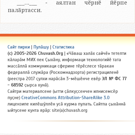
___...___ - аялтан чӗрнӗ йӗрпе
палӑртасси.
Сайт пирки
|
Пулӑшу
|
Статистика
(c) 2005-2026 Chuvash.Org
| «Чӑваш халӑх сайчӗ» тетелти
кӑларӑм МИХ пек Ҫыхӑну, информаци технологийӗ тата
массӑллӑ коммуникаци сферине тӗрӗслесе тӑракан
федераллӑ служӑра (Роскомнадзорта) регистрациленӗ
(реестра 2017 ҫулхи нарӑсӑн 3-мӗшӗнче евӗр
ЭЛ № ФС 77
- 68592
ҫырса хунӑ).
Сайтри материалсене (ытти ҫӑлкуҫсенчен илнисемсӗр
пуҫне)
CreativeCommons Attribution-ShareAlike 3.0
лицензипе килӗшӳллӗн усӑ курма пулать. Сайтпа ҫыхӑннӑ
ыйтусене кунта ярӑр: site(a)chuvash.org