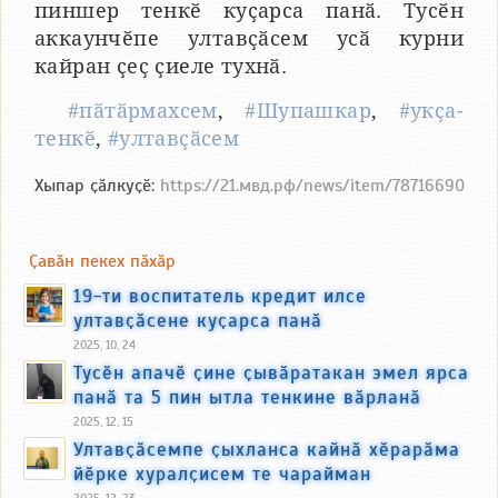
пиншер тенкӗ куҫарса панӑ. Тусӗн
аккаунчӗпе ултавҫӑсем усӑ курни
кайран ҫеҫ ҫиеле тухнӑ.
#пӑтӑрмахсем
,
#Шупашкар
,
#укҫа-
тенкӗ
,
#ултавҫӑсем
Хыпар ҫӑлкуҫӗ:
https://21.мвд.рф/news/item/78716690
Ҫавӑн пекех пӑхӑр
19-ти воспитатель кредит илсе
ултавҫӑсене куҫарса панӑ
2025, 10, 24
Тусӗн апачӗ ҫине ҫывӑратакан эмел ярса
панӑ та 5 пин ытла тенкине вӑрланӑ
2025, 12, 15
Ултавҫӑсемпе ҫыхланса кайнӑ хӗрарӑма
йӗрке хуралҫисем те чарайман