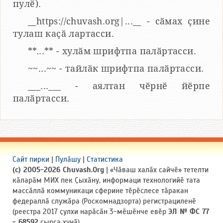
пулӗ).
__https://chuvash.org|...__ - сӑмах ҫине
тулаш каҫӑ лартасси.
**...** - хулӑм шрифтпа палӑртасси.
~~...~~ - тайлӑк шрифтпа палӑртасси.
___...___ - аялтан чӗрнӗ йӗрпе
палӑртасси.
Сайт пирки
|
Пулӑшу
|
Статистика
(c) 2005-2026 Chuvash.Org
| «Чӑваш халӑх сайчӗ» тетелти
кӑларӑм МИХ пек Ҫыхӑну, информаци технологийӗ тата
массӑллӑ коммуникаци сферине тӗрӗслесе тӑракан
федераллӑ служӑра (Роскомнадзорта) регистрациленӗ
(реестра 2017 ҫулхи нарӑсӑн 3-мӗшӗнче евӗр
ЭЛ № ФС 77
- 68592
ҫырса хунӑ).