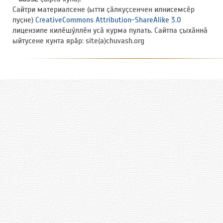
Сайтри материалсене (ытти ҫӑлкуҫсенчен илнисемсӗр
пуҫне)
CreativeCommons Attribution-ShareAlike 3.0
лицензипе килӗшӳллӗн усӑ курма пулать. Сайтпа ҫыхӑннӑ
ыйтусене кунта ярӑр: site(a)chuvash.org