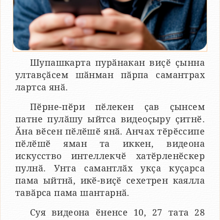
Шупашкарта пурӑнакан виҫӗ ҫынна
ултавҫӑсем шӑнман пӑрпа самантрах
лартса янӑ.
Пӗрне-пӗри пӗлекен ҫав ҫынсем
патне пулӑшу ыйтса видеоҫыру ҫитнӗ.
Ӑна вӗсен пӗлӗшӗ янӑ. Анчах тӗрӗссипе
пӗлӗшӗ яман та иккен, видеона
искусство интеллекчӗ хатӗрленӗскер
пулнӑ. Унта самантлӑх укҫа куҫарса
пама ыйтнӑ, икӗ-виҫӗ сехетрен каялла
тавӑрса пама шантарнӑ.
Суя видеона ӗненсе 10, 27 тата 28