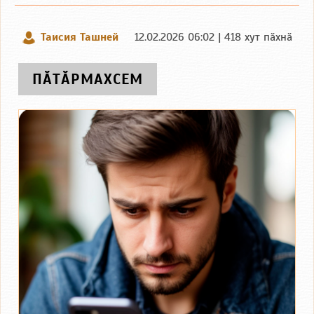
Таисия Ташней
12.02.2026 06:02 | 418 хут пӑхнӑ
ПӐТӐРМАХСЕМ