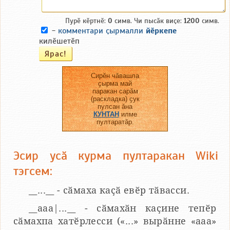
Пурӗ кӗртнӗ:
0
симв. Чи пысӑк виҫе:
1200
симв.
-
комментари ҫырмалли
йӗркепе
килӗшетӗп
Сирӗн чӑвашла
ҫырма май
паракан сарӑм
(раскладка) ҫук
пулсан ӑна
КУНТАН
илме
пултаратӑр.
Эсир усӑ курма пултаракан Wiki
тэгсем:
__...__ - сӑмаха каҫӑ евӗр тӑвасси.
__aaa|...__ - сӑмахӑн каҫине тепӗр
сӑмахпа хатӗрлесси («...» вырӑнне «ааа»