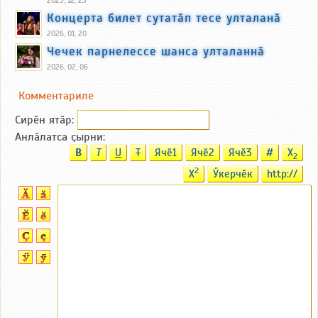
2025, 12, 23
Концерта билет сутатӑп тесе улталанӑ
2026, 01, 20
Чечек парнелессе шанса улталаннӑ
2026, 02, 06
Комментариле
Сирӗн ятӑp:
Анлӑлатса ҫырни:
B
T
U
T
Ячӗ1
Ячӗ2
Ячӗ3
#
X
2
2
X
Ӳкерчӗк
http://