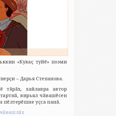
ьккин «Кукаҫ туйӗ» поэми
ӳнерҫи – Дарья Степанова.
ӗ тӑрӑх, хайлавра автор
ӑтартнӑ, вирьял чӑвашӗсен
н пӗлтерӗшне уҫса панӑ.
#чӑвашлӑх