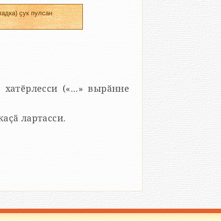
адка) ҫук пулсан
 хатӗрлесси («...» вырӑнне
 каҫӑ лартасси.