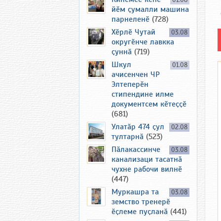
01.08
йӗм ҫумалли машина
парнеленӗ
(728)
Хӗрлӗ Чутай
03.08
округӗнче лавкка
ҫуннӑ
(719)
Шкул
01.08
ачисенчен ЧР
Элтеперӗн
стипендине илме
документсем кӗтеҫҫӗ
(681)
Улатӑр 474 ҫул
02.08
тултарнӑ
(523)
Пӑлакассинче
03.08
канализаци тасатнӑ
чухне рабочи вилнӗ
(447)
Муркашра та
03.08
земство тренерӗ
ӗҫлеме пуҫланӑ
(441)