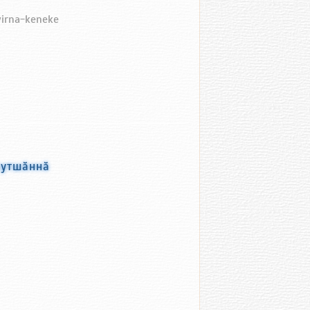
yirna-keneke
хутшӑннӑ