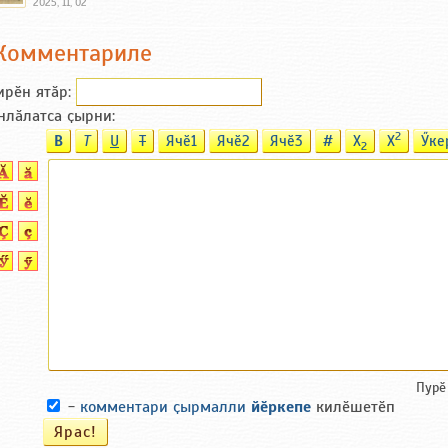
2025, 11, 02
Комментариле
ирӗн ятӑp:
нлӑлатса ҫырни:
2
B
T
U
T
Ячӗ1
Ячӗ2
Ячӗ3
#
X
X
Ӳке
2
Пурӗ
-
комментари ҫырмалли
йӗркепе
килӗшетӗп