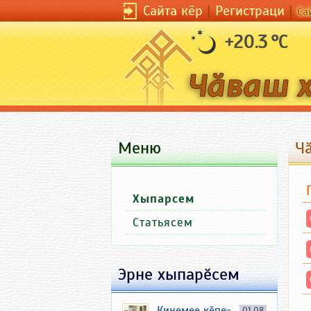
Сайта кӗр
|
Регистраци
|
Са
+20.3 °C
Меню
Ч
Хыпарсем
Статьясем
Эрне хыпарӗсем
Кинемее кӗпе-