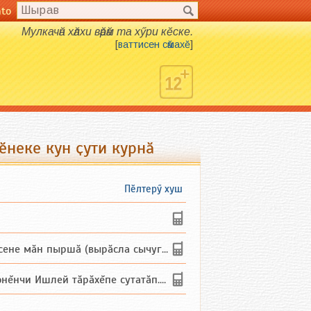
nto
Мулкачӑн хӑлхи вӑрӑм та хӳри кӗске.
[
ваттисен сӑмахӗ
]
ӗнеке кун ҫути курнӑ
Пӗлтерӳ хуш
не мăн пыршă (вырăсла сычуг) ...
и Ишлей тăрăхĕпе сутатăп. Ха...