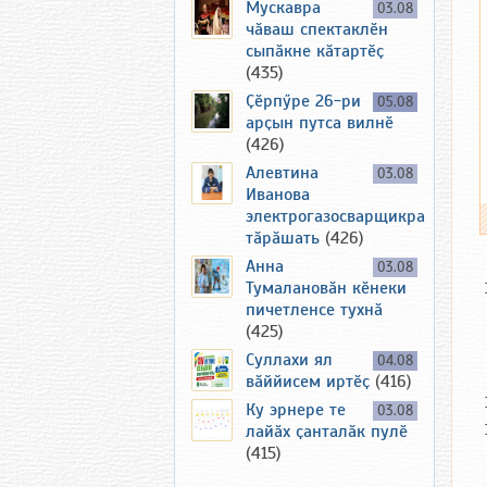
Мускавра
03.08
чӑваш спектаклӗн
сыпӑкне кӑтартӗҫ
(435)
Ҫӗрпӳре 26-ри
05.08
арҫын путса вилнӗ
(426)
Алевтина
03.08
Иванова
электрогазосварщикра
тӑрӑшать
(426)
Анна
03.08
Тумалановӑн кӗнеки
пичетленсе тухнӑ
(425)
Суллахи ял
04.08
вӑййисем иртӗҫ
(416)
Ку эрнере те
03.08
лайӑх ҫанталӑк пулӗ
(415)