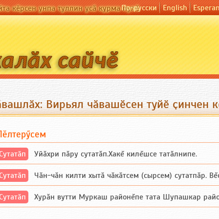
По-русски
English
Espera
йта кӗрсен унпа туллин усӑ курма пулӗ
ӑвашлӑх: Вирьял чӑвашӗсен туйӗ ҫинчен к
Пӗлтерӳсем
Сутатӑп
Уйăхри пăру сутатăп.Хакĕ килĕшсе татăлнипе.
Сутатӑп
Чăн-чăн килти хытă чăкăтсем (сырсем) сутатпăр. Вĕсе
Сутатӑп
Хурăн вутти Муркаш районĕпе тата Шупашкар районĕнч