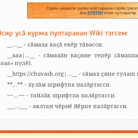
Сирӗн чӑвашла ҫырма май паракан сарӑм (раскл
ӑна
КУНТАН
илме пултаратӑр.
Эсир усӑ курма пултаракан Wiki тэгсем:
__...__ - сӑмаха каҫӑ евӗр тӑвасси.
__aaa|...__ - сӑмахӑн каҫине тепӗр сӑмахпа
«ааа» пулӗ).
__https://chuvash.org|...__ - сӑмах ҫине тулаш
**...** - хулӑм шрифтпа палӑртасси.
~~...~~ - тайлӑк шрифтпа палӑртасси.
___...___ - аялтан чӗрнӗ йӗрпе палӑртасси.