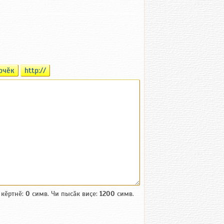
рчӗк
http://
 кӗртнӗ:
0
симв. Чи пысӑк виҫе:
1200
симв.