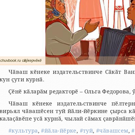
chuvbook.ru сӑнӳкерчӗкӗ
Чӑваш кӗнеке издательствинче Сӑкӑт Ван
кун ҫути курнӑ.
Ҫӗнӗ кӑларӑм редакторӗ – Ольга Федорова, 
Чӑваш кӗнеке издательствинче пӗлтерн
вирьял чӑвашӗсен туй йӑли-йӗркине ҫырса к
калаҫӑвӗпе усӑ курнӑ, чылай сӑмах ҫаврӑнӑшӗ
#культура
,
#йӑла-йӗрке
,
#туй
,
#чӑвашсем
,