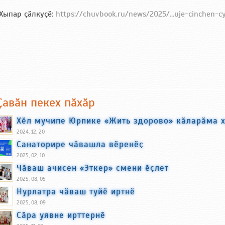
Хыпар ҫӑлкуҫӗ:
https://chuvbook.ru/news/2025/...uje-cinchen-c
Ҫавӑн пекех пӑхӑр
Хӗл мучипе Юрпике «Жить здорово» кӑларӑма 
2024, 12, 20
Санаторире чӑвашла вӗренӗҫ
2025, 02, 10
Чӑваш ачисен «Эткер» смени ӗҫлет
2025, 08, 05
Нурлатра чӑваш туйӗ иртнӗ
2025, 08, 09
Сӑра уявне ирттернӗ