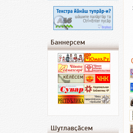
Баннерсем
Шутлавҫӑсем