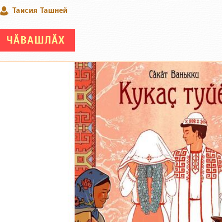
Таисия Ташней
ЧӐВАШЛӐХ