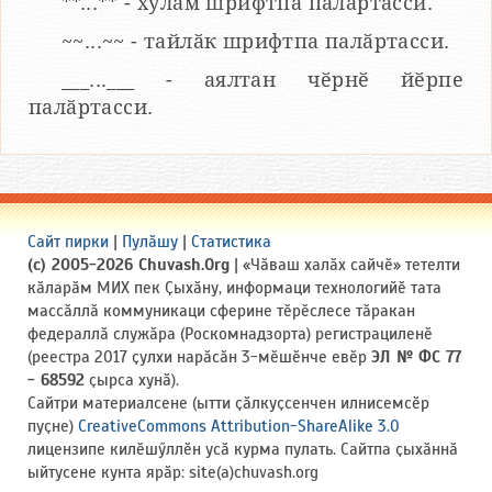
**...** - хулӑм шрифтпа палӑртасси.
~~...~~ - тайлӑк шрифтпа палӑртасси.
___...___ - аялтан чӗрнӗ йӗрпе
палӑртасси.
Сайт пирки
|
Пулӑшу
|
Статистика
(c) 2005-2026 Chuvash.Org
| «Чӑваш халӑх сайчӗ» тетелти
кӑларӑм МИХ пек Ҫыхӑну, информаци технологийӗ тата
массӑллӑ коммуникаци сферине тӗрӗслесе тӑракан
федераллӑ служӑра (Роскомнадзорта) регистрациленӗ
(реестра 2017 ҫулхи нарӑсӑн 3-мӗшӗнче евӗр
ЭЛ № ФС 77
- 68592
ҫырса хунӑ).
Сайтри материалсене (ытти ҫӑлкуҫсенчен илнисемсӗр
пуҫне)
CreativeCommons Attribution-ShareAlike 3.0
лицензипе килӗшӳллӗн усӑ курма пулать. Сайтпа ҫыхӑннӑ
ыйтусене кунта ярӑр: site(a)chuvash.org