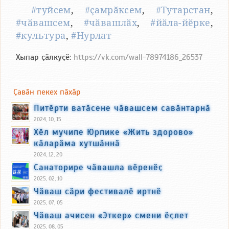
#туйсем
,
#ҫамрӑксем
,
#Тутарстан
,
#чӑвашсем
,
#чӑвашлӑх
,
#йӑла-йӗрке
,
#культура
,
#Нурлат
Хыпар ҫӑлкуҫӗ:
https://vk.com/wall-78974186_26537
Ҫавӑн пекех пӑхӑр
Питӗрти ватӑсене чӑвашсем савӑнтарнӑ
2024, 10, 15
Хӗл мучипе Юрпике «Жить здорово»
кӑларӑма хутшӑннӑ
2024, 12, 20
Санаторире чӑвашла вӗренӗҫ
2025, 02, 10
Чӑваш сӑри фестивалӗ иртнӗ
2025, 07, 05
Чӑваш ачисен «Эткер» смени ӗҫлет
2025, 08, 05