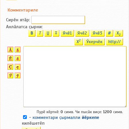
Комментариле
Сирӗн ятӑp:
Анлӑлатса ҫырни:
B
T
U
T
Ячӗ1
Ячӗ2
Ячӗ3
#
X
2
2
X
Ӳкерчӗк
http://
Пурӗ кӗртнӗ:
0
симв. Чи пысӑк виҫе:
1200
симв.
-
комментари ҫырмалли
йӗркепе
килӗшетӗп