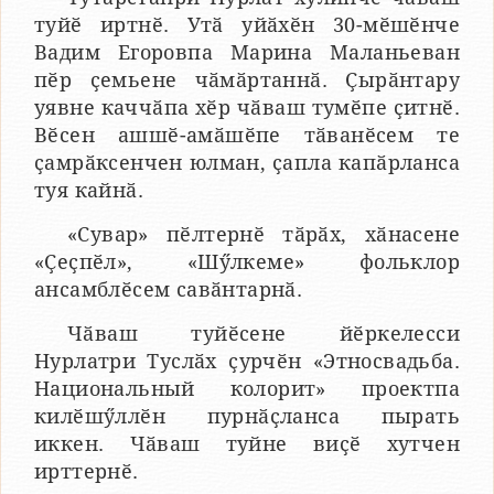
туйӗ иртнӗ. Утӑ уйӑхӗн 30-мӗшӗнче
Вадим Егоровпа Марина Маланьеван
пӗр ҫемьене чӑмӑртаннӑ. Ҫырӑнтару
уявне каччӑпа хӗр чӑваш тумӗпе ҫитнӗ.
Вӗсен ашшӗ-амӑшӗпе тӑванӗсем те
ҫамрӑксенчен юлман, ҫапла капӑрланса
туя кайнӑ.
«Сувар» пӗлтернӗ тӑрӑх, хӑнасене
«Ҫеҫпӗл», «Шӳлкеме» фольклор
ансамблӗсем савӑнтарнӑ.
Чӑваш туйӗсене йӗркелесси
Нурлатри Туслӑх ҫурчӗн «Этносвадьба.
Национальный колорит» проектпа
килӗшӳллӗн пурнӑҫланса пырать
иккен. Чӑваш туйне виҫӗ хутчен
ирттернӗ.