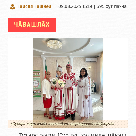
Таисия Ташней
09.08.2025 15:19 | 695 хут пӑхнӑ
ЧӐВАШЛӐХ
«Сувар» хаҫат халӑх тетелӗнче вырнаҫтарнӑ сӑнӳкерчӗк
Тутарстанри Нурлат хулинче чӑваш