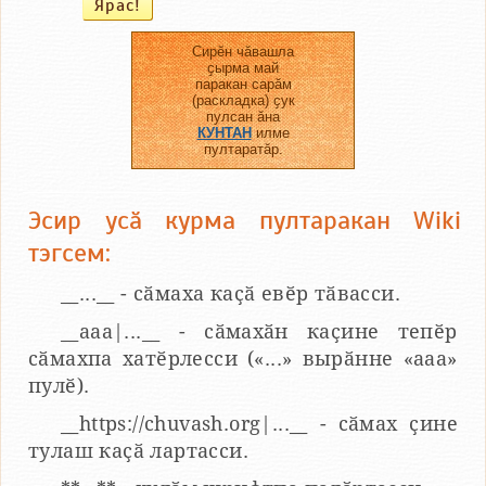
Сирӗн чӑвашла
ҫырма май
паракан сарӑм
(раскладка) ҫук
пулсан ӑна
КУНТАН
илме
пултаратӑр.
Эсир усӑ курма пултаракан Wiki
тэгсем:
__...__ - сӑмаха каҫӑ евӗр тӑвасси.
__aaa|...__ - сӑмахӑн каҫине тепӗр
сӑмахпа хатӗрлесси («...» вырӑнне «ааа»
пулӗ).
__https://chuvash.org|...__ - сӑмах ҫине
тулаш каҫӑ лартасси.