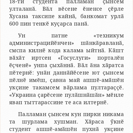
18-ти студента палламан ҫынсем
улталанӑ. Вӑл вӗсене ӗненсе ҫӗрле
Хусана таксипе кайнӑ, банкомат урлӑ
600 пин тенкӗ куҫарса панӑ.
Ун патне «техникум
администрацийӗнчен» шӑнкӑравланӑ,
смспа килнӗ кода калама ыйтнӑ. Кӑшт
вӑхӑт иртсен «Госуслуги» порталӗн
ӗҫченӗ» унпа ҫыхӑннӑ. Вӑл ӑна хӑратса
пӗтернӗ: унӑн даннӑйӗсене ют ҫынсем
пӗлнӗ имӗш, ҫавна май ашшӗ-амӑшӗн
укҫине такамсем вӑрлама пултараҫҫӗ.
«Украина ҫарӗсене пулӑшнӑшӑн» мӗнле
явап тыттарассине те аса илтернӗ.
Палламан ҫынсем кун пирки никама
та шурлама хушман. Хӑраса ӳкнӗ
студент ашшӗ-амӑшӗн пухнӑ укҫине