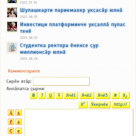
2025, 07, 14
Шупашкарти парикмахер укҫасӑр юлнӑ
2025, 08, 05
Инвестици платформинче укҫаллӑ пулас
тенӗ
2025, 08, 25
Студентка ректора ӗненсе ҫур
миллионсӑр юлнӑ
2025, 08, 28
Комментариле
Сирӗн ятӑp:
Анлӑлатса ҫырни:
B
T
U
T
Ячӗ1
Ячӗ2
Ячӗ3
#
X
2
2
X
Ӳкерчӗк
http://