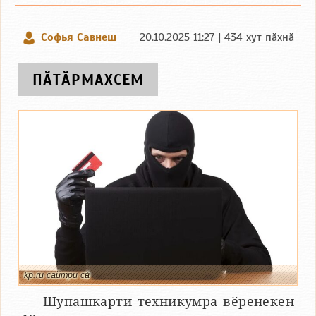
Софья Савнеш
20.10.2025 11:27 | 434 хут пӑхнӑ
ПӐТӐРМАХСЕМ
kp.ru сайтри сӑн
Шупашкарти техникумра вӗренекен