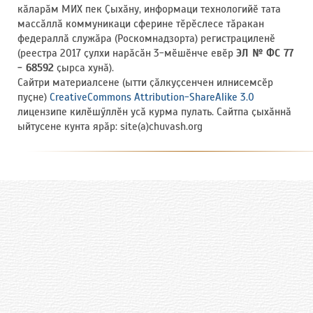
кӑларӑм МИХ пек Ҫыхӑну, информаци технологийӗ тата
массӑллӑ коммуникаци сферине тӗрӗслесе тӑракан
федераллӑ служӑра (Роскомнадзорта) регистрациленӗ
(реестра 2017 ҫулхи нарӑсӑн 3-мӗшӗнче евӗр
ЭЛ № ФС 77
- 68592
ҫырса хунӑ).
Сайтри материалсене (ытти ҫӑлкуҫсенчен илнисемсӗр
пуҫне)
CreativeCommons Attribution-ShareAlike 3.0
лицензипе килӗшӳллӗн усӑ курма пулать. Сайтпа ҫыхӑннӑ
ыйтусене кунта ярӑр: site(a)chuvash.org