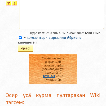
Пурӗ кӗртнӗ:
0
симв. Чи пысӑк виҫе:
1200
симв.
-
комментари ҫырмалли
йӗркепе
килӗшетӗп
Сирӗн чӑвашла
ҫырма май
паракан сарӑм
(раскладка) ҫук
пулсан ӑна
КУНТАН
илме
пултаратӑр.
Эсир усӑ курма пултаракан Wiki
тэгсем: