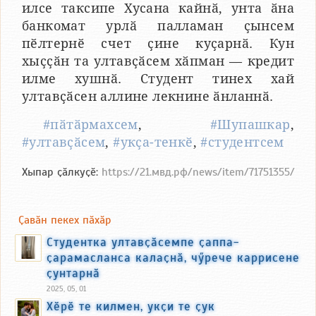
илсе таксипе Хусана кайнӑ, унта ӑна
банкомат урлӑ палламан ҫынсем
пӗлтернӗ счет ҫине куҫарнӑ. Кун
хыҫҫӑн та ултавҫӑсем хӑпман — кредит
илме хушнӑ. Студент тинех хай
ултавҫӑсен аллине лекнине ӑнланнӑ.
#пӑтӑрмахсем
,
#Шупашкар
,
#ултавҫӑсем
,
#укҫа-тенкӗ
,
#студентсем
Хыпар ҫӑлкуҫӗ:
https://21.мвд.рф/news/item/71751355/
Ҫавӑн пекех пӑхӑр
Студентка ултавҫӑсемпе ҫаппа-
ҫарамасланса калаҫнӑ, чӳрече каррисене
ҫунтарнӑ
2025, 05, 01
Хӗрӗ те килмен, укҫи те ҫук