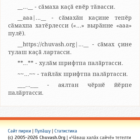
__...__ - сӑмаха каҫӑ евӗр тӑвасси.
__aaa|...__ - сӑмахӑн каҫине тепӗр
сӑмахпа хатӗрлесси («...» вырӑнне «ааа»
пулӗ).
__https://chuvash.org|...__ - сӑмах ҫине
тулаш каҫӑ лартасси.
**...** - хулӑм шрифтпа палӑртасси.
~~...~~ - тайлӑк шрифтпа палӑртасси.
___...___ - аялтан чӗрнӗ йӗрпе
палӑртасси.
Сайт пирки
|
Пулӑшу
|
Статистика
(c) 2005-2026 Chuvash.Org
| «Чӑваш халӑх сайчӗ» тетелти