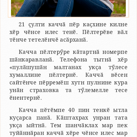
21 ҫулти каччӑ пӗр каҫхине килне
хӗр чӗнсе илес тенӗ. Пӗлтерӗве вӑл
тӗнче тетелӗнчӗ асӑрханӑ.
Качча пӗлтерӳре кӑтартнӑ номерпе
шӑнкаравланӑ. Телефона тытнӑ хӗр
«пулӑшушӑн малтанах укҫа тӳлесе
хумаллине пӗлтернӗ. Каччӑ вӗсен
сайтӗнче пӗрремӗш хутн пулнине кура
унӑн страховка та тӳлемелле тесе
ӗнентернӗ.
Качча пӗтӗмпе 40 пин тенкӗ ытла
куҫарса панӑ. Кӑштахрах унран тата
укҫа ыйтнӑ. Тем шанчӑклах мар пек
туйӑннӑран каччӑ хӗре чӗнсе илес мар