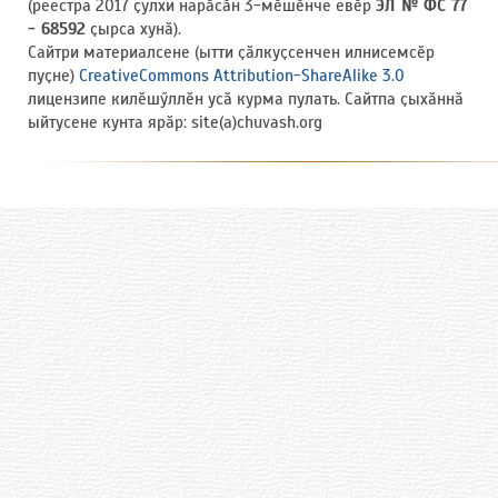
(реестра 2017 ҫулхи нарӑсӑн 3-мӗшӗнче евӗр
ЭЛ № ФС 77
- 68592
ҫырса хунӑ).
Сайтри материалсене (ытти ҫӑлкуҫсенчен илнисемсӗр
пуҫне)
CreativeCommons Attribution-ShareAlike 3.0
лицензипе килӗшӳллӗн усӑ курма пулать. Сайтпа ҫыхӑннӑ
ыйтусене кунта ярӑр: site(a)chuvash.org