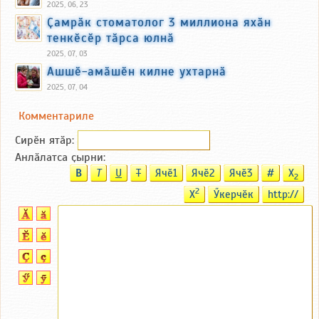
2025, 06, 23
Ҫамрӑк стоматолог 3 миллиона яхӑн
тенкӗсӗр тӑрса юлнӑ
2025, 07, 03
Ашшӗ-амӑшӗн килне ухтарнӑ
2025, 07, 04
Комментариле
Сирӗн ятӑp:
Анлӑлатса ҫырни:
B
T
U
T
Ячӗ1
Ячӗ2
Ячӗ3
#
X
2
2
X
Ӳкерчӗк
http://