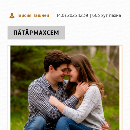
Таисия Ташней
14.07.2025 12:39 | 663 хут пӑхнӑ
ПӐТӐРМАХСЕМ