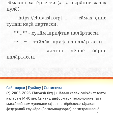
сӑмахпа хатӗрлесси («...» вырӑнне «ааа»
пулӗ).
__https://chuvash.org|...__ - сӑмах ҫине
тулаш каҫӑ лартасси.
**...** - хулӑм шрифтпа палӑртасси.
~~...~~ - тайлӑк шрифтпа палӑртасси.
___...___ - аялтан чӗрнӗ йӗрпе
палӑртасси.
Сайт пирки
|
Пулӑшу
|
Статистика
(c) 2005-2026 Chuvash.Org
| «Чӑваш халӑх сайчӗ» тетелти
кӑларӑм МИХ пек Ҫыхӑну, информаци технологийӗ тата
массӑллӑ коммуникаци сферине тӗрӗслесе тӑракан
федераллӑ служӑра (Роскомнадзорта) регистрациленӗ