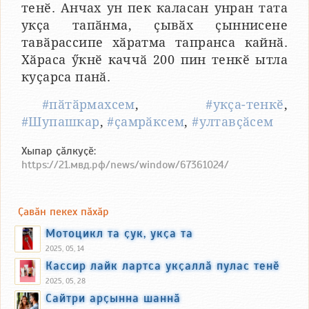
тенӗ. Анчах ун пек каласан унран тата
укҫа тапӑнма, ҫывӑх ҫыннисене
тавӑрассипе хӑратма тапранса кайнӑ.
Хӑраса ӳкнӗ каччӑ 200 пин тенкӗ ытла
куҫарса панӑ.
#пӑтӑрмахсем
,
#укҫа-тенкӗ
,
#Шупашкар
,
#ҫамрӑксем
,
#ултавҫӑсем
Хыпар ҫӑлкуҫӗ:
https://21.мвд.рф/news/window/67361024/
Ҫавӑн пекех пӑхӑр
Мотоцикл та ҫук, укҫа та
2025, 05, 14
Кассир лайк лартса укҫаллӑ пулас тенӗ
2025, 05, 28
Сайтри арҫынна шаннӑ