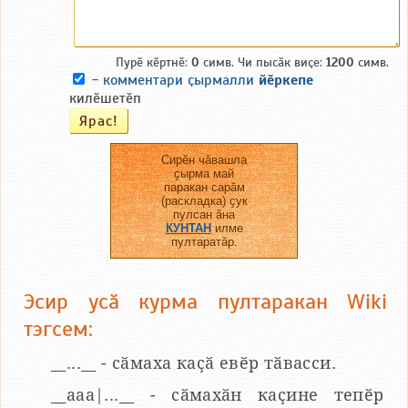
Пурӗ кӗртнӗ:
0
симв. Чи пысӑк виҫе:
1200
симв.
-
комментари ҫырмалли
йӗркепе
килӗшетӗп
Сирӗн чӑвашла
ҫырма май
паракан сарӑм
(раскладка) ҫук
пулсан ӑна
КУНТАН
илме
пултаратӑр.
Эсир усӑ курма пултаракан Wiki
тэгсем:
__...__ - сӑмаха каҫӑ евӗр тӑвасси.
__aaa|...__ - сӑмахӑн каҫине тепӗр