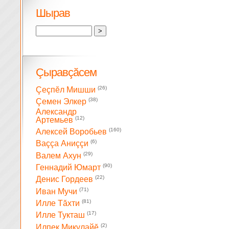
Шырав
Çыравçăсем
(26)
Çеçпĕл Мишши
(38)
Çемен Элкер
Александр
(12)
Артемьев
(160)
Алексей Воробьев
(6)
Ваççа Аниççи
(29)
Валем Ахун
(90)
Геннадий Юмарт
(22)
Денис Гордеев
(71)
Иван Мучи
(81)
Илле Тăхти
(17)
Илле Тукташ
(2)
Илпек Микулайĕ