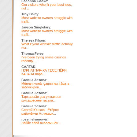
Ladonna Cooke
:
Get visitors who fit your business,
not ...
Troy Baley
:
Most website owners struggle with
traffi...
Jayson Singletary
:
Most website owners struggle with
traffi...
Theresa Filson
:
What if your website traffic actually
ma...
ThomasFeree
:
I've been trying online casinos
recently...
САЛТАК
:
НУРНАТПАР-ХА ТЕСЕ ПЁРИ
КАЛАНА вара ...
Галина Зотова
:
Мĕнле пулнă, çаплипех тăрать,
заблокиров...
Галина Зотова
:
Тархасшăн çак ухмахсен
шухăшĕсене тасатă...
Галина Зотова
:
Сергей Юшков - Етĕрне
районĕнчи Атликаси...
rozemelyanowa
:
Лайăх сăвă ачасемшĕн...