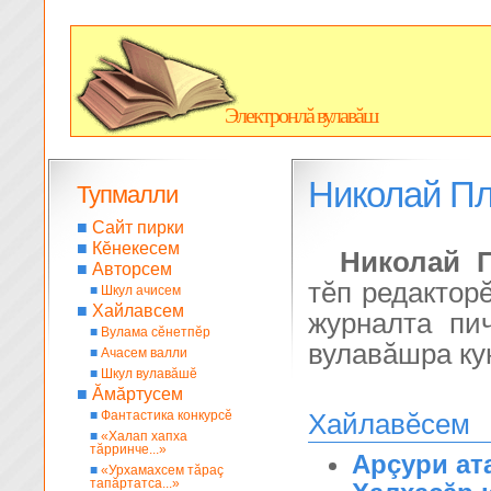
Электронлă вулавăш
Николай Пл
Тупмалли
■
Сайт пирки
■
Кĕнекесем
Николай 
■
Авторсем
тӗп редактор
■
Шкул ачисем
■
Хайлавсем
журналта пич
■
Вулама сĕнетпĕр
вулавӑшра кун
■
Ачасем валли
■
Шкул вулавăшĕ
■
Ăмăртусем
■
Фантастика конкурсĕ
Хайлавĕсем
■
«Халап хапха
тăрринче...»
Арçури ат
■
«Урхамахсем тăраç
тапăртатса...»