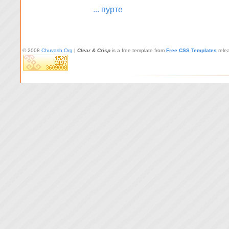
... пурте
© 2008
Chuvash.Org
|
Clear & Crisp
is a free template from
Free CSS Templates
rele