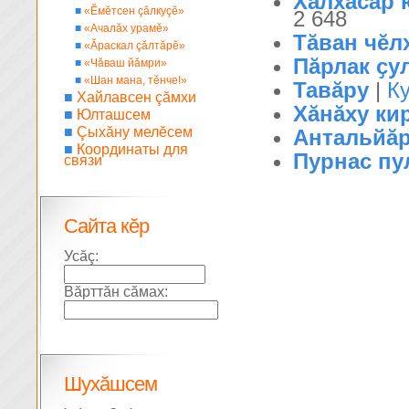
Халхасӑр 
■
«Ĕмĕтсен çăлкуçĕ»
2 648
■
«Ачалăх урамĕ»
Тӑван чӗл
■
«Ăраскал çăлтăрĕ»
Пӑрлак ҫу
■
«Чăваш йăмри»
■
«Шан мана, тĕнче!»
Тавăру
|
К
■
Хайлавсен çăмхи
Хăнăху ки
■
Юлташсем
■
Çыхăну мелĕсем
Антальйăр
■
Координаты для
Пурнас пу
связи
Сайта кĕр
Усăç:
Вăрттăн сăмах:
Шухăшсем