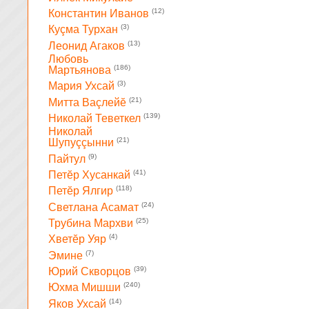
(12)
Константин Иванов
(3)
Куçма Турхан
(13)
Леонид Агаков
Любовь
(186)
Мартьянова
(3)
Мария Ухсай
(21)
Митта Ваçлейĕ
(139)
Николай Теветкел
Николай
(21)
Шупуççынни
(9)
Пайтул
(41)
Петĕр Хусанкай
(118)
Петĕр Ялгир
(24)
Светлана Асамат
(25)
Трубина Мархви
(4)
Хветĕр Уяр
(7)
Эмине
(39)
Юрий Скворцов
(240)
Юхма Мишши
(14)
Яков Ухсай