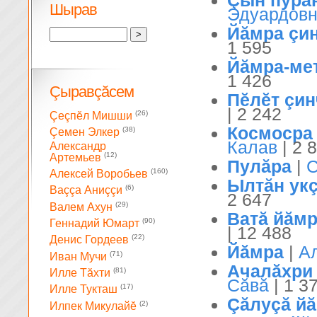
Çын пурă
Шырав
Эдуардов
Йăмра çин
1 595
Йăмра-ме
1 426
Çыравçăсем
Пĕлĕт çин
| 2 242
(26)
Çеçпĕл Мишши
Космосра 
(38)
Çемен Элкер
Калав
| 2 
Александр
(12)
Артемьев
Пулăра
|
С
(160)
Алексей Воробьев
Ылтăн ук
(6)
Ваççа Аниççи
2 647
(29)
Валем Ахун
Ватă йăмр
(90)
Геннадий Юмарт
| 12 488
(22)
Денис Гордеев
Йăмра
|
А
(71)
Иван Мучи
Ачалăхри
(81)
Илле Тăхти
Сăвă
| 1 3
(17)
Илле Тукташ
Çăлуçă й
(2)
Илпек Микулайĕ