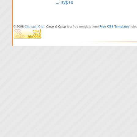
... пурте
© 2008
Chuvash.Org
|
Clear & Crisp
is a free template from
Free CSS Templates
rele