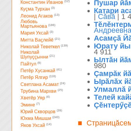
Пушар йă
(12)
Константин Иванов
(3)
Катари ас
Куçма Турхан
|
Сăвă
| 1 
(13)
Леонид Агаков
Любовь
Тĕлĕнтер
(186)
Мартьянова
Андреевн
(3)
Мария Ухсай
Асамçă Й
(21)
Митта Ваçлейĕ
Юрату йы
(139)
Николай Теветкел
4 911
Николай
(21)
Шупуççынни
Ылтăн йă
(9)
Пайтул
980
(41)
Петĕр Хусанкай
Çамрăк й
(118)
Петĕр Ялгир
Ырăлăх й
(24)
Светлана Асамат
Улмаллă 
(25)
Трубина Мархви
Телей кай
(4)
Хветĕр Уяр
Çĕнтерӳç
(7)
Эмине
(39)
Юрий Скворцов
(240)
Юхма Мишши
Страницăсе
■
(14)
Яков Ухсай