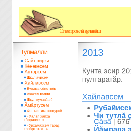
Электронлă вулавăш
2013
Тупмалли
■
Сайт пирки
■
Кĕнекесем
Кунта эсир 2
■
Авторсем
пултаратăр.
■
Шкул ачисем
■
Хайлавсем
■
Вулама сĕнетпĕр
■
Ачасем валли
Хайлавсем
■
Шкул вулавăшĕ
■
Ăмăртусем
Рубайисе
■
Фантастика конкурсĕ
Чи тутлă 
■
«Халап хапха
Сăвă
| 676
тăрринче...»
■
«Урхамахсем тăраç
Йăмрапа 
тапăртатса...»