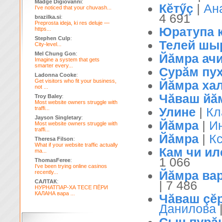
Madge Digiovanni
:
Кĕтӳç
|
Ан
I've noticed that your chuvash...
4 691
brazilka.si
:
Preprosta ideja, ki res deluje —
Юратупа 
https...
Stephen Culp
:
Телей шы
City-level...
Mel Chung Gon
:
Йăмра ач
Imagine a system that gets
smarter every...
Сурăм пу
Ladonna Cooke
:
Get visitors who fit your business,
Йăмра ха
not ...
Чăваш йă
Troy Baley
:
Most website owners struggle with
traffi...
Улине
|
Кл
Jayson Singletary
:
Йăмра
|
И
Most website owners struggle with
traffi...
Йăмра
|
К
Theresa Filson
:
What if your website traffic actually
Кам чи и
ma...
1 066
ThomasFeree
:
I've been trying online casinos
Йăмра ва
recently...
САЛТАК
:
| 7 486
НУРНАТПАР-ХА ТЕСЕ ПЁРИ
КАЛАНА вара ...
Чăваш çĕ
Данилова