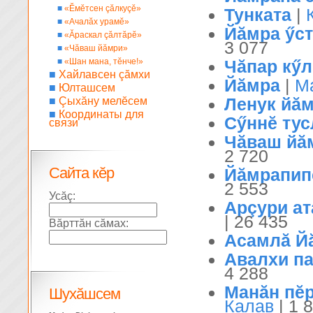
■
«Ĕмĕтсен çăлкуçĕ»
Тунката
|
■
«Ачалăх урамĕ»
Йăмра ӳс
■
«Ăраскал çăлтăрĕ»
3 077
■
«Чăваш йăмри»
■
«Шан мана, тĕнче!»
Чăпар кӳл
■
Хайлавсен çăмхи
Йăмра
|
М
■
Юлташсем
Ленук йă
■
Çыхăну мелĕсем
■
Координаты для
Сӳннĕ тус
связи
Чăваш йă
2 720
Сайта кĕр
Йăмрапип
2 553
Усăç:
Арçури ат
| 26 435
Вăрттăн сăмах:
Асамлă Й
Авалхи п
4 288
Манăн пĕ
Шухăшсем
Калав
| 1 