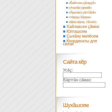
■
«Ĕмĕтсен çăлкуçĕ»
■
«Ачалăх урамĕ»
■
«Ăраскал çăлтăрĕ»
■
«Чăваш йăмри»
■
«Шан мана, тĕнче!»
■
Хайлавсен çăмхи
■
Юлташсем
■
Çыхăну мелĕсем
■
Координаты для
связи
Сайта кĕр
Усăç:
Вăрттăн сăмах:
Шухăшсем