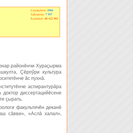
Çыравçăсем:
1066
Хайлавсем:
7 957
Калăпăшĕ:
48 412 901
ăрнар районĕнчи Хураçырма
шкулта, Çĕрпӳри культура
ситетĕнче ăс пухнă.
нститутĕнче аспирантурăра
а доктор диссертацийĕсене
те çырать.
рологи факультечĕн деканĕ
аш сăвви», «Аслă халал»,