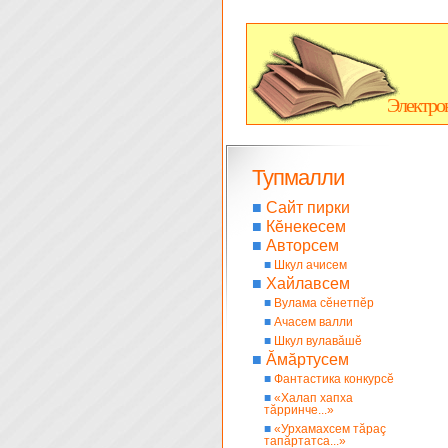
Электро
Тупмалли
■
Сайт пирки
■
Кĕнекесем
■
Авторсем
■
Шкул ачисем
■
Хайлавсем
■
Вулама сĕнетпĕр
■
Ачасем валли
■
Шкул вулавăшĕ
■
Ăмăртусем
■
Фантастика конкурсĕ
■
«Халап хапха
тăрринче...»
■
«Урхамахсем тăраç
тапăртатса...»