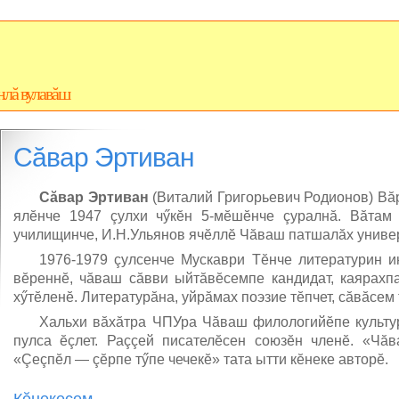
нлă вулавăш
Сăвар Эртиван
Сăвар Эртиван
(Виталий Григорьевич Родионов) В
ялĕнче 1947 çулхи чӳкĕн 5-мĕшĕнче çуралнă. Вăтам 
училищинче, И.Н.Ульянов ячĕллĕ Чăваш патшалăх универ
1976-1979 çулсенче Мускаври Тĕнче литературин и
вĕреннĕ, чăваш сăвви ыйтăвĕсемпе кандидат, каярахп
хӳтĕленĕ. Литературăна, уйрăмах поэзие тĕпчет, сăвăсем 
Хальхи вăхăтра ЧПУра Чăваш филологийĕпе культу
пулса ĕçлет. Раççей писателĕсен союзĕн членĕ. «Чăв
«Çеçпĕл — çĕрпе тӳпе чечекĕ» тата ытти кĕнеке авторĕ.