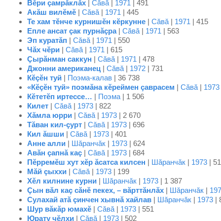
Вĕри çамрăклăх
|
Сăвă
|
1971
| 491
Акăш вилĕмĕ
|
Сăвă
|
1971
| 445
Те хам тĕнче курнишĕн кĕркунне
|
Сăвă
|
1971
| 415
Епле ансат çак пурнăçра
|
Сăвă
|
1971
| 563
Эп куратăп
|
Сăвă
|
1971
| 550
Чăх чĕри
|
Сăвă
|
1971
| 615
Çырăнман саккун
|
Сăвă
|
1971
| 478
Джонни американец
|
Сăвă
|
1972
| 731
Кĕçĕн туй
|
Поэма-калав
| 36 738
«Кĕçĕн туй» поэмăна кĕреймен çаврасем
|
Сăвă
|
1973
Кĕтетĕп иртессе…
|
Поэма
| 1 506
Килет
|
Сăвă
|
1973
| 822
Хăмла юрри
|
Сăвă
|
1973
| 2 670
Тăван кил-çурт
|
Сăвă
|
1973
| 696
Кил ăшши
|
Сăвă
|
1973
| 401
Анне алли
|
Шăранчăк
|
1973
| 624
Авăн çапнă каç
|
Сăвă
|
1973
| 684
Пĕрремĕш хут хĕр ăсатса килсен
|
Шăранчăк
|
1973
| 5
Мăй çыххи
|
Сăвă
|
1973
| 199
Хĕл килнине курни
|
Шăранчăк
|
1973
| 1 387
Çын вăл каç сăнĕ пекех, – вăрттăнлăх
|
Шăранчăк
|
19
Сулахай атă çинчен хывнă хайлав
|
Шăранчăк
|
1973
| 
Шур вăкăр юмахĕ
|
Сăвă
|
1973
| 551
Юрату чĕлхи
|
Сăвă
|
1973
| 502