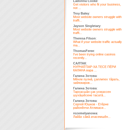
Ladonna Cooke
:
Get visitors who fit your business,
not ...
Troy Baley
:
Most website owners struggle with
traffi...
Jayson Singletary
:
Most website owners struggle with
traffi...
Theresa Filson
:
What if your website traffic actually
ma...
ThomasFeree
:
I've been trying online casinos
recently...
САЛТАК
:
НУРНАТПАР-ХА ТЕСЕ ПЁРИ
КАЛАНА вара ...
Галина Зотова
:
Мĕнле пулнă, çаплипех тăрать,
заблокиров...
Галина Зотова
:
Тархасшăн çак ухмахсен
шухăшĕсене тасатă...
Галина Зотова
:
Сергей Юшков - Етĕрне
районĕнчи Атликаси...
rozemelyanowa
:
Лайăх сăвă ачасемшĕн...