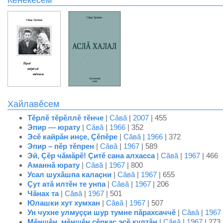
Кĕнекесем
Хайлавĕсем
Тĕрлĕ тĕрĕллĕ тĕнче
|
Сăвă
|
2007
| 455
Эпир — юрату
|
Сăвă
|
1966
| 352
Эсĕ кайрăн инçе, Çĕпĕре
|
Сăвă
|
1966
| 372
Эпир – пĕр тĕпрен
|
Сăвă
|
1967
| 589
Эй, Çĕр чăмăрĕ! Çитĕ сана алхасса
|
Сăвă
|
1967
| 466
Аманнă юрату
|
Сăвă
|
1967
| 800
Усал шухăшпа калаçни
|
Сăвă
|
1967
| 655
Çут атă илтĕн те унпа
|
Сăвă
|
1967
| 206
Чăнах та
|
Сăвă
|
1967
| 501
Юлашки хут хумхан
|
Сăвă
|
1967
| 507
Ун чухне улмуççи шур тумне пăрахсаччĕ
|
Сăвă
|
1967
Мĕншĕн, мĕншĕн çĕркаç эсĕ култăн
|
Сăвă
|
1967
| 273