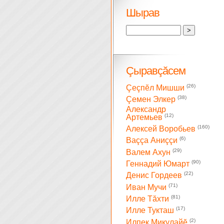
Шырав
Çыравçăсем
(26)
Çеçпĕл Мишши
(38)
Çемен Элкер
Александр
(12)
Артемьев
(160)
Алексей Воробьев
(6)
Ваççа Аниççи
(29)
Валем Ахун
(90)
Геннадий Юмарт
(22)
Денис Гордеев
(71)
Иван Мучи
(81)
Илле Тăхти
(17)
Илле Тукташ
(2)
Илпек Микулайĕ