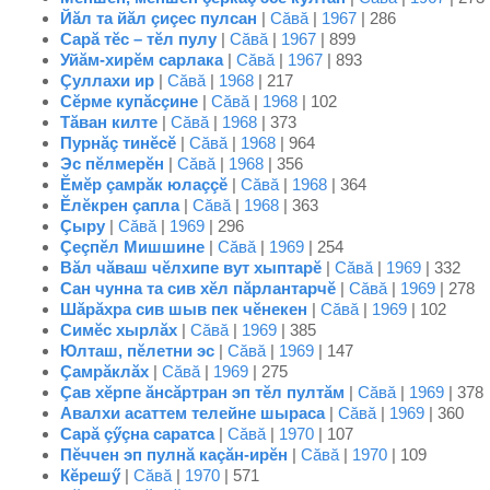
Йăл та йăл çиçес пулсан
|
Сăвă
|
1967
| 286
Сарă тĕс – тĕл пулу
|
Сăвă
|
1967
| 899
Уйăм-хирĕм сарлака
|
Сăвă
|
1967
| 893
Çуллахи ир
|
Сăвă
|
1968
| 217
Сĕрме купăсçине
|
Сăвă
|
1968
| 102
Тăван килте
|
Сăвă
|
1968
| 373
Пурнăç тинĕсĕ
|
Сăвă
|
1968
| 964
Эс пĕлмерĕн
|
Сăвă
|
1968
| 356
Ĕмĕр çамрăк юлаççĕ
|
Сăвă
|
1968
| 364
Ĕлĕкрен çапла
|
Сăвă
|
1968
| 363
Çыру
|
Сăвă
|
1969
| 296
Çеçпĕл Мишшине
|
Сăвă
|
1969
| 254
Вăл чăваш чĕлхипе вут хыптарĕ
|
Сăвă
|
1969
| 332
Сан чунна та сив хĕл пăрлантарчĕ
|
Сăвă
|
1969
| 278
Шăрăхра сив шыв пек чĕнекен
|
Сăвă
|
1969
| 102
Симĕс хырлăх
|
Сăвă
|
1969
| 385
Юлташ, пĕлетни эс
|
Сăвă
|
1969
| 147
Çамрăклăх
|
Сăвă
|
1969
| 275
Çав хĕрпе ăнсăртран эп тĕл пултăм
|
Сăвă
|
1969
| 378
Авалхи асаттем телейне шыраса
|
Сăвă
|
1969
| 360
Сарă çӳçна саратса
|
Сăвă
|
1970
| 107
Пĕччен эп пулнă каçăн-ирĕн
|
Сăвă
|
1970
| 109
Кĕрешӳ
|
Сăвă
|
1970
| 571