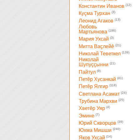
(12)
Константин Иванов
(3)
Куçма Турхан
(13)
Леонид Агаков
Любовь
(186)
Мартьянова
(3)
Мария Ухсай
(21)
Митта Ваçлейĕ
(139)
Николай Теветкел
Николай
(21)
Шупуççынни
(9)
Пайтул
(41)
Петĕр Хусанкай
(118)
Петĕр Ялгир
(24)
Светлана Асамат
(25)
Трубина Мархви
(4)
Хветĕр Уяр
(7)
Эмине
(39)
Юрий Скворцов
(240)
Юхма Мишши
(14)
Яков Ухсай