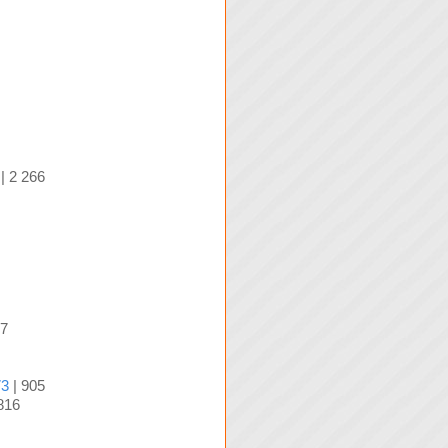
| 2 266
17
73
| 905
816