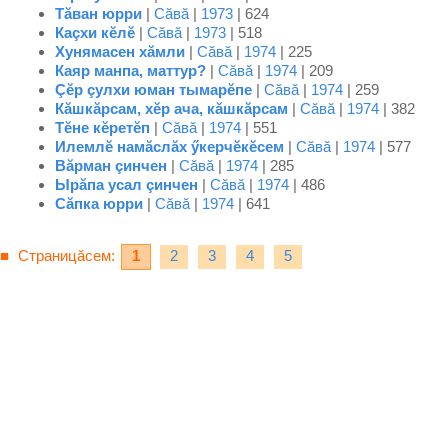
Тăван юрри
|
Сăвă
|
1973
| 624
Каçхи кĕлĕ
|
Сăвă
|
1973
| 518
Хунямасен хăмли
|
Сăвă
|
1974
| 225
Каяр манпа, маттур?
|
Сăвă
|
1974
| 209
Çĕр çулхи юман тымарĕпе
|
Сăвă
|
1974
| 259
Кăшкăрсам, хĕр ача, кăшкăрсам
|
Сăвă
|
1974
| 382
Тĕне кĕретĕп
|
Сăвă
|
1974
| 551
Илемлĕ намăслăх ӳкерчĕкĕсем
|
Сăвă
|
1974
| 577
Вăрман çинчен
|
Сăвă
|
1974
| 285
Ырăпа усал çинчен
|
Сăвă
|
1974
| 486
Сăпка юрри
|
Сăвă
|
1974
| 641
Страницăсем:
1
2
3
4
5
■