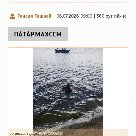
Таисия Ташней
06.07.2026 09:00 | 360 хут пӑхнӑ
ПӐТӐРМАХСЕМ
forum.na-svyazi.ru сӑнӳкерчӗкӗ