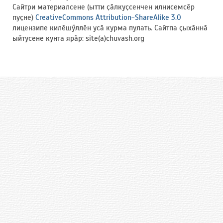
Сайтри материалсене (ытти ҫӑлкуҫсенчен илнисемсӗр
пуҫне)
CreativeCommons Attribution-ShareAlike 3.0
лицензипе килӗшӳллӗн усӑ курма пулать. Сайтпа ҫыхӑннӑ
ыйтусене кунта ярӑр: site(a)chuvash.org