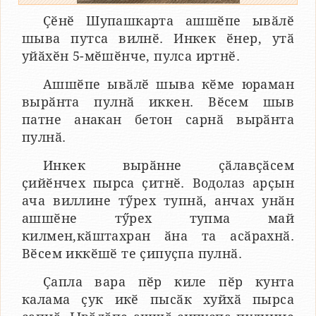
Ҫӗнӗ Шупашкарта ашшӗпе ывӑлӗ
шыва путса вилнӗ. Инкек ӗнер, утӑ
уйӑхӗн 5-мӗшӗнче, пулса иртнӗ.
Ашшӗпе ывӑлӗ шыва кӗме юраман
вырӑнта пулнӑ иккен. Вӗсем шыв
патне анакан бетон сарнӑ вырӑнта
пулнӑ.
Инкек вырӑнне ҫӑлавҫӑсем
ҫийӗнчех пырса ҫитнӗ. Водолаз арҫын
ача виллине тӳрех тупнӑ, анчах унӑн
ашшӗне тӳрех тупма май
килмен,кӑштахран ӑна та асӑрахнӑ.
Вӗсем иккӗшӗ те ҫипуҫпа пулнӑ.
Ҫапла вара пӗр киле пӗр кунта
калама ҫук икӗ пысӑк хуйхӑ пырса