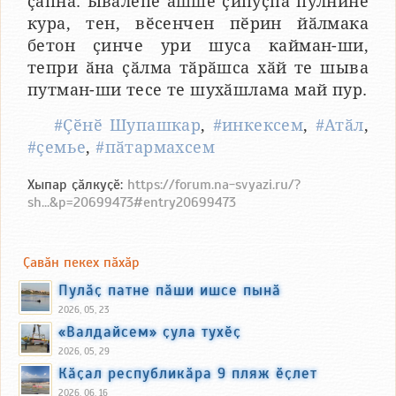
ҫапнӑ. Ывӑлӗпе ашшӗ ҫипуҫпа пулнине
кура, тен, вӗсенчен пӗрин йӑлмака
бетон ҫинче ури шуса кайман-ши,
тепри ӑна ҫӑлма тӑрӑшса хӑй те шыва
путман-ши тесе те шухӑшлама май пур.
#Ҫӗнӗ Шупашкар
,
#инкексем
,
#Атӑл
,
#ҫемье
,
#пӑтармахсем
Хыпар ҫӑлкуҫӗ:
https://forum.na-svyazi.ru/?
sh...&p=20699473#entry20699473
Ҫавӑн пекех пӑхӑр
Пулӑҫ патне пӑши ишсе пынӑ
2026, 05, 23
«Валдайсем» ҫула тухӗҫ
2026, 05, 29
Кӑҫал республикӑра 9 пляж ӗҫлет
2026, 06, 16