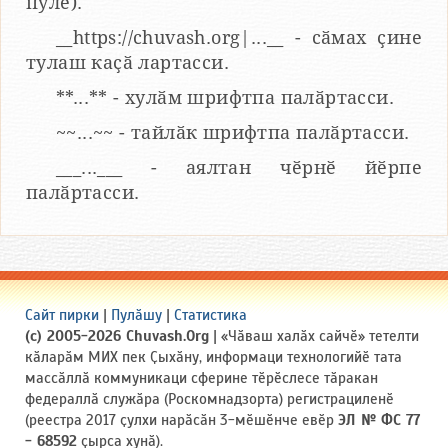
пулӗ).
__https://chuvash.org|...__ - сӑмах ҫине
тулаш каҫӑ лартасси.
**...** - хулӑм шрифтпа палӑртасси.
~~...~~ - тайлӑк шрифтпа палӑртасси.
___...___ - аялтан чӗрнӗ йӗрпе
палӑртасси.
Сайт пирки
|
Пулӑшу
|
Статистика
(c) 2005-2026 Chuvash.Org
| «Чӑваш халӑх сайчӗ» тетелти
кӑларӑм МИХ пек Ҫыхӑну, информаци технологийӗ тата
массӑллӑ коммуникаци сферине тӗрӗслесе тӑракан
федераллӑ служӑра (Роскомнадзорта) регистрациленӗ
(реестра 2017 ҫулхи нарӑсӑн 3-мӗшӗнче евӗр
ЭЛ № ФС 77
- 68592
ҫырса хунӑ).