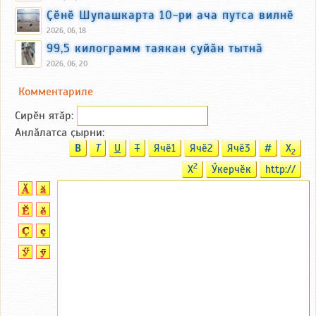
Ҫӗнӗ Шупашкарта 10-ри ача путса вилнӗ
2026, 06, 18
99,5 килограмм таякан ҫуйӑн тытнӑ
2026, 06, 20
Комментариле
Сирӗн ятӑp:
Анлӑлатса ҫырни:
B
T
U
T
Ячӗ1
Ячӗ2
Ячӗ3
#
X
2
2
X
Ӳкерчӗк
http://