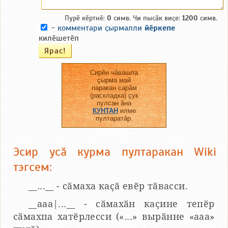
Пурӗ кӗртнӗ:
0
симв. Чи пысӑк виҫе:
1200
симв.
-
комментари ҫырмалли
йӗркепе
килӗшетӗп
Сирӗн чӑвашла
ҫырма май
паракан сарӑм
(раскладка) ҫук
пулсан ӑна
КУНТАН
илме
пултаратӑр.
Эсир усӑ курма пултаракан Wiki
тэгсем:
__...__ - сӑмаха каҫӑ евӗр тӑвасси.
__aaa|...__ - сӑмахӑн каҫине тепӗр
сӑмахпа хатӗрлесси («...» вырӑнне «ааа»