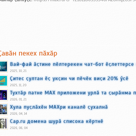
Ҫавӑн пекех пӑхӑр
Вай-фай ӑҫтине пӗлтерекен чат-бот ӗҫлеттерсе
2025, 10, 21
Ҫитес ҫултан ӗҫ укҫин чи пӗчӗк виҫи 20% ӳсӗ
2025, 11, 20
Тухтӑр патне МАХ приложени урлӑ та ҫырӑнма п
2026, 01, 21
Хула пуҫлӑхӗн МАХри каналӗ ҫухалнӑ
2026, 04, 14
Cap.ru домена шурӑ списока кӗртнӗ
2026, 06, 04