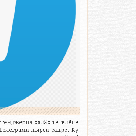
сенджерпа халӑх тетелӗпе
Телеграма пырса ҫапрӗ. Ку