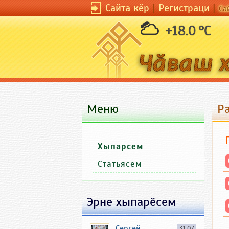
Сайта кӗр
|
Регистраци
|
Са
+18.0 °C
Меню
Р
Хыпарсем
Статьясем
Эрне хыпарӗсем
Сергей