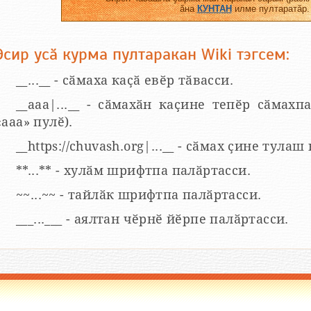
ӑна
КУНТАН
илме пултаратӑр.
Эсир усӑ курма пултаракан Wiki тэгсем:
__...__ - сӑмаха каҫӑ евӗр тӑвасси.
__aaa|...__ - сӑмахӑн каҫине тепӗр сӑмахпа
«ааа» пулӗ).
__https://chuvash.org|...__ - сӑмах ҫине тулаш
**...** - хулӑм шрифтпа палӑртасси.
~~...~~ - тайлӑк шрифтпа палӑртасси.
___...___ - аялтан чӗрнӗ йӗрпе палӑртасси.