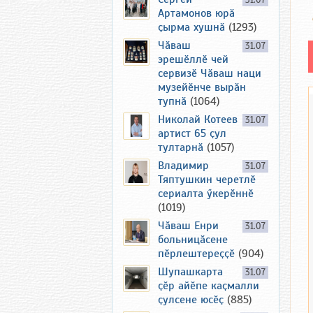
31.07
Артамонов юрӑ
ҫырма хушнӑ
(1293)
Чӑваш
31.07
эрешӗллӗ чей
сервизӗ Чӑваш наци
музейӗнче вырӑн
тупнӑ
(1064)
Николай Котеев
31.07
артист 65 ҫул
тултарнӑ
(1057)
Владимир
31.07
Тяптушкин черетлӗ
сериалта ӳкерӗннӗ
(1019)
Чӑваш Енри
31.07
больницӑсене
пӗрлештереҫҫӗ
(904)
Шупашкарта
31.07
ҫӗр айӗпе каҫмалли
ҫулсене юсӗҫ
(885)