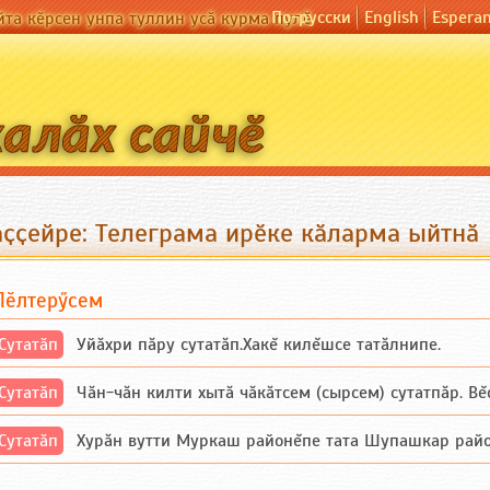
По-русски
English
Espera
йта кӗрсен унпа туллин усӑ курма пулӗ
аҫҫейре: Телеграма ирӗке кӑларма ыйтнӑ
Пӗлтерӳсем
Сутатӑп
Уйăхри пăру сутатăп.Хакĕ килĕшсе татăлнипе.
Сутатӑп
Чăн-чăн килти хытă чăкăтсем (сырсем) сутатпăр. Вĕсе
Сутатӑп
Хурăн вутти Муркаш районĕпе тата Шупашкар районĕнч