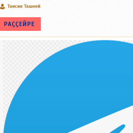
Таисия Ташней
РАҪҪЕЙРЕ