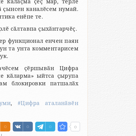
е калаҫма ҫеҫ мар, тӗрлӗ
ӑ ҫынсен каналӗсем нумай.
тика енӗпе те.
рлӗ сӑлтавпа ҫыхӑнтарчӗҫ.
ер функционал енчен паян
кун та унта комментарисем
ук.
ачӗсем ҫӗршывӑн Цифра
ке кӑларма» ыйтса ҫырупа
рам блокировки патшалӑх
уми
,
#Цифра аталанӑвӗн
U