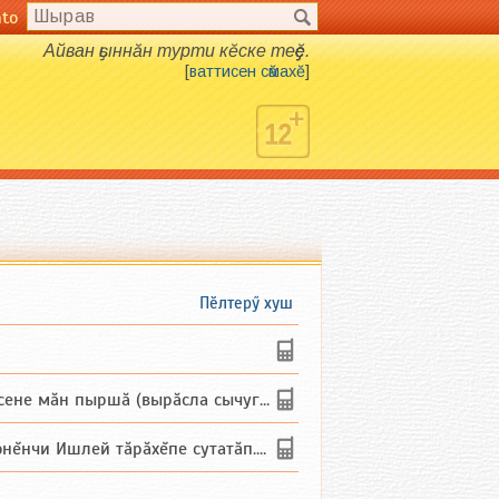
nto
Айван ҫыннӑн турти кӗске теҫҫӗ.
[
ваттисен сӑмахӗ
]
Пӗлтерӳ хуш
не мăн пыршă (вырăсла сычуг) ...
и Ишлей тăрăхĕпе сутатăп. Ха...