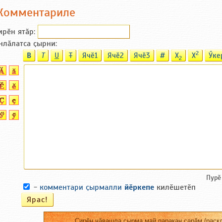
Комментариле
ирӗн ятӑp:
нлӑлатса ҫырни:
2
B
T
U
T
Ячӗ1
Ячӗ2
Ячӗ3
#
X
X
Ӳке
2
Пурӗ
-
комментари ҫырмалли
йӗркепе
килӗшетӗп
Сирӗн чӑвашла ҫырма май паракан сарӑм (раскл