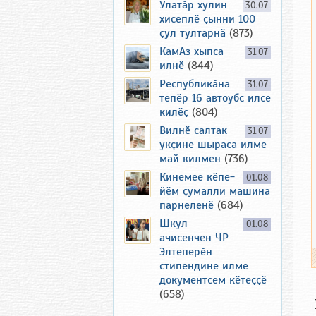
Улатӑр хулин
30.07
хисеплӗ ҫынни 100
ҫул тултарнӑ
(873)
КамАз хыпса
31.07
илнӗ
(844)
Республикӑна
31.07
тепӗр 16 автоубс илсе
килӗҫ
(804)
Вилнӗ салтак
31.07
укҫине шыраса илме
май килмен
(736)
Кинемее кӗпе-
01.08
йӗм ҫумалли машина
парнеленӗ
(684)
Шкул
01.08
ачисенчен ЧР
Элтеперӗн
стипендине илме
документсем кӗтеҫҫӗ
(658)