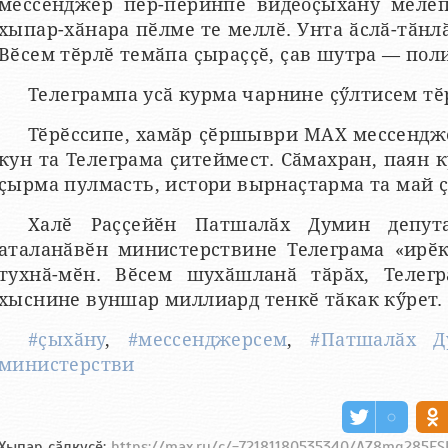
мессенджер пӗр-пӗринпе видеоҫыхӑну мелӗп
хыпар-хӑнара пӗлме те меллӗ. Унта ӑслӑ-тӑнл
Вӗсем тӗрлӗ темӑпа ҫыраҫҫӗ, ҫав шутра — поли
Телегрампа усӑ курма чарнине ҫӳлтисем тӗ
Тӗрӗссипе, хамӑр ҫӗршыври МАХ мессендж
кун та Телеграма ҫитеймест. Сӑмахран, паян 
ҫырма пулмасть, истори вырнаҫтарма та май ҫ
Халӗ Раҫҫейӗн Патшалӑх Думин депут
аталанӑвӗн министерствине Телеграма «ирӗ
тухнӑ-мӗн. Вӗсем шухӑшланӑ тӑрӑх, Телег
хыснине вуншар миллиард тенкӗ тӑкак кӳрет.
#ҫыхӑну
,
#мессенджерсем
,
#Патшалӑх Д
министерстви
Хыпар ҫӑлкуҫӗ:
https://max.ru/c/-72181180535340/AZ8mq285FS