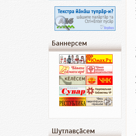
Баннерсем
Шутлавҫӑсем