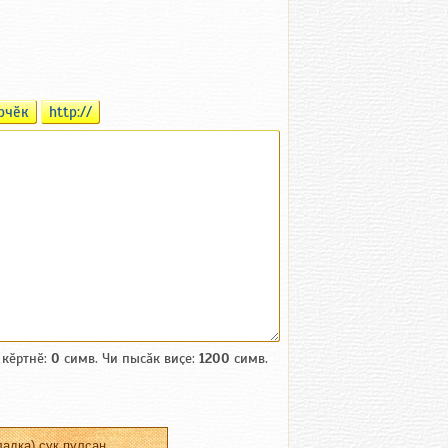
рчӗк
http://
 кӗртнӗ:
0
симв. Чи пысӑк виҫе:
1200
симв.
адка) ҫук пулсан