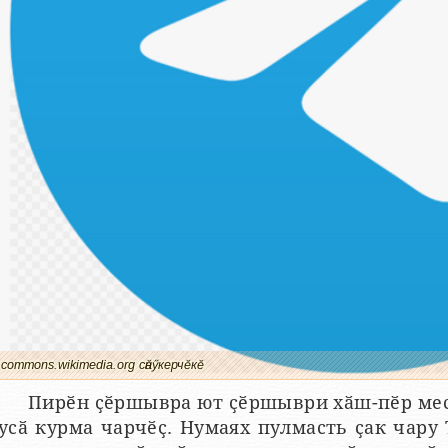
commons.wikimedia.org сӑнӳкерчӗкӗ
Пирӗн ҫӗршывра ют ҫӗршыври хӑш-пӗр мес
усӑ курма чарчӗҫ. Нумаях пулмасть ҫак чару 