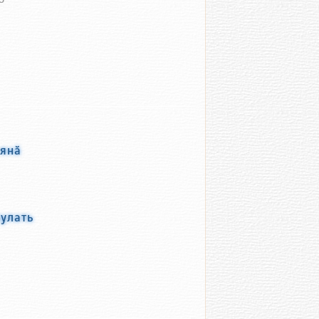
 янӑ
улать