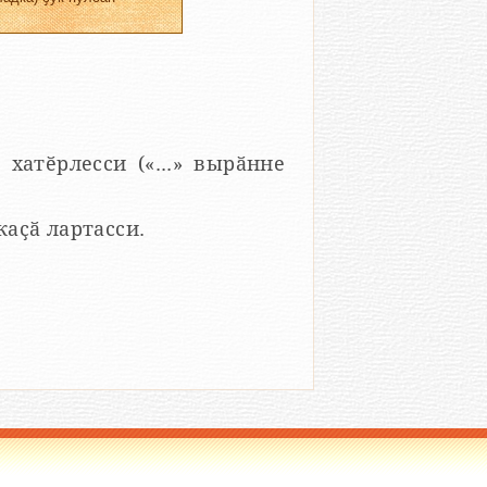
 хатӗрлесси («...» вырӑнне
 каҫӑ лартасси.