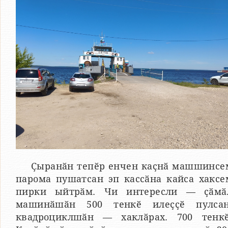
Ҫыранӑн тепӗр енчен каҫнӑ машшинсе
парома пушатсан эп кассӑна кайса хаксе
пирки ыйтрӑм. Чи интересли — ҫӑмӑ
машинӑшӑн 500 тенкӗ илеҫҫӗ пулсан
квадроциклшӑн — хаклӑрах. 700 тенкӗ