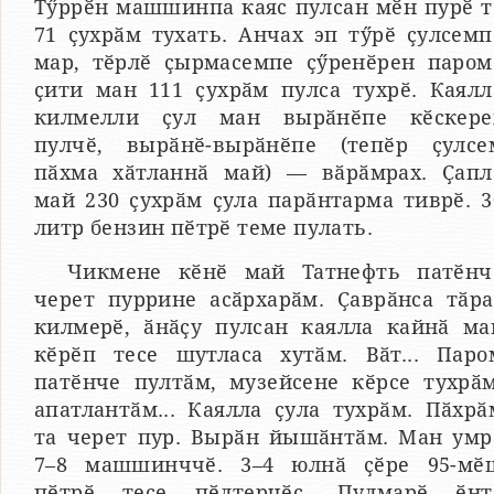
Тӳррӗн машшинпа каяс пулсан мӗн пурӗ т
71 ҫухрӑм тухать. Анчах эп тӳрӗ ҫулсемп
мар, тӗрлӗ ҫырмасемпе ҫӳренӗрен паром
ҫити ман 111 ҫухрӑм пулса тухрӗ. Каялл
килмелли ҫул ман вырӑнӗпе кӗскере
пулчӗ, вырӑнӗ-вырӑнӗпе (тепӗр ҫулсе
пӑхма хӑтланнӑ май) — вӑрӑмрах. Ҫапл
май 230 ҫухрӑм ҫула парӑнтарма тиврӗ. 3
литр бензин пӗтрӗ теме пулать.
Чикмене кӗнӗ май Татнефть патӗнч
черет пуррине асӑрхарӑм. Ҫаврӑнса тӑра
килмерӗ, ӑнӑҫу пулсан каялла кайнӑ ма
кӗрӗп тесе шутласа хутӑм. Вӑт... Паро
патӗнче пултӑм, музейсене кӗрсе тухрӑм
апатлантӑм... Каялла ҫула тухрӑм. Пӑхрӑ
та черет пур. Вырӑн йышӑнтӑм. Ман умр
7–8 машшинччӗ. 3–4 юлнӑ ҫӗре 95-мӗ
пӗтрӗ тесе пӗлтерчӗҫ. Пулмарӗ ӗнт