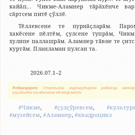
кайӑп... Чикме-Аламнер тӑрӑхӗнче вар
сӑртсем питӗ ҫӳллӗ.
Тӗллевсене те пурнӑҫларӑм. Паро
хакӗсене пӗлтӗм, ҫулсене тупрӑм, Чикм
хулипе паллашрӑм. Аламнер тӑвне те ҫитс
куртӑм. Планламан пулсан та.
2026.07.1–2
Редакцирен
: Статьяна вырнаҫтарни редакци автор
шухӑшӗпе килӗшнине пӗлтермест.
#Чикме
,
#ҫулҫӳревсем
,
#культур
#музейсем
,
#Аламнер
,
#квадроцикл