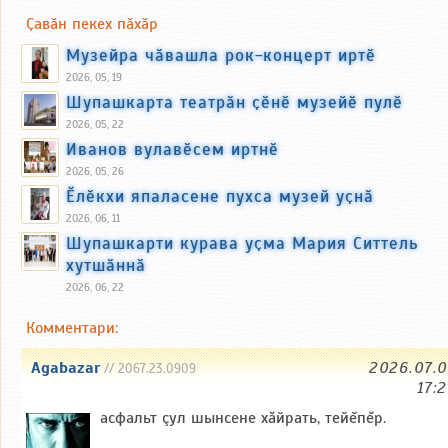
Ҫавӑн пекех пӑхӑр
Музейра чӑвашла рок-концерт иртӗ
2026, 05, 19
Шупашкарта театрӑн ҫӗнӗ музейӗ пулӗ
2026, 05, 22
Иванов вулавӗсем иртнӗ
2026, 05, 26
Ӗлӗкхи япаласене пухса музей уҫнӑ
2026, 06, 11
Шупашкарти курава уҫма Мария Ситтель
хутшӑннӑ
2026, 06, 22
Комментари:
Agabazar
2026.07.
// 2067.23.0909
17:
асфальт çул шынсене хăйрать, тейĕпĕр.