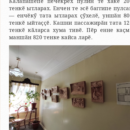
Калӑпӑшӗпе пӗчӗкрех пулин те хакӗ 20
тенкӗ ытларах. Енчен те эсӗ баггипе пулса
— енчӗкӳ тата ытларах ҫӳхелӗ, уншӑн 80
тенкӗ ыйтаҫҫӗ. Кашни пассажирӑн тата 12
тенкӗ кӑларса хума тивӗ. Пӗр енне каҫм
маншӑн 820 тенке кайса ларӗ.