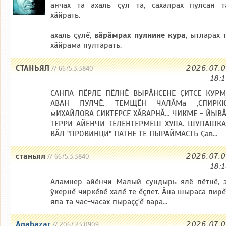
анчах та ахаль çул та, сахалрах пулсан т
хăйрать.
ахаль çулĕ,
вăрăмрах пулнине кура
, ытларах 
хăйрама пултарать.
СТАНЬЯЛ
2026.07.
// 6675.3.3840
18:
САНПА ПЁРЛЕ ПЁЛНЁ ВЫРӐНСЕНЕ ҪИТСЕ КУРМ
АВАН ПУЛЧЁ. ТЕМЩЁН ЧАЛӐМа ,СПИРКК
мИХАЙЛОВА СИКТЕРСЕ ХӐВАРНӐ... ЧИКМЕ - ЙЫВ
ТЁРРИ АЙЁНЧИ ТЁЛЁНТЕРМЁШ ХУЛА. ШУПАШКА
ВӐЛ "ПРОВИНЦИ" ПАТНЕ ТЕ ПЫРАЙМАСТЬ Ҫав...
станьял
2026.07.
// 6675.3.3840
18:
Аламнер айёнчи Малый сундырь ялё пётнё, 
ÿкернĕ чиркĕвĕ халĕ те ĕçлет. Ăна шыраса пир
яла та час-часах пыраçç'ĕ вара...
Agabazar
2026.07.
// 2067.23.0909