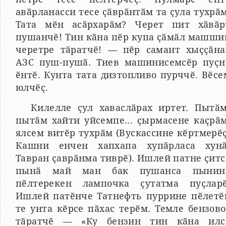
авӑрланасси тесе ҫӑврӑнтӑм та ҫула тухрӑм
Тата мӗн асӑрхарӑм? Черет пит хӑвӑр
пушанчӗ! Тин кӑна пӗр купа ҫӑмӑл машши
черетре тӑратчӗ! — пӗр самант хыҫҫӑна
АЗС пуш-пушӑ. Тиев машинисемсӗр пуҫн
ӗнтӗ. Кунта тата дизтопливо пурччӗ. Вӗсе
юлчӗҫ.
Килелле ҫул хаваслӑрах иртет. Пытӑм
пытӑм хайти уйсемпе... ҫырмасене каҫрӑм
ялсем витӗр тухрӑм (Вускассине кӗртмерӗҫ
Кашни енчен хапхапа хупӑрласа хунӑ
Тавран ҫаврӑнма тиврӗ). Ишлей патне ҫитс
пынӑ май ман бак пушанса пынин
пӗлтерекен лампочка ҫутатма пуҫларӗ
Ишлей патӗнче Татнефть пуррине пӗлетӗ
те унта кӗрсе пӑхас терӗм. Темле бензово
тӑратчӗ — «Ку бензин тин кӑна илс