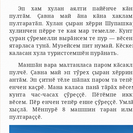
Эп хам хулан аялти пайӗнче кӑн
пултӑм. Ҫавна май ӑна кӑна хаклам
пултаратӑп. Хулан ҫыран хӗрри Шупашка
хулинчен пӗрре те кая мар темелле. Кунт
ҫуран ҫӳремелли вырӑнсем те пур — вӗсен
ятарласа тунӑ. Музейсем пит нумай. Кӗске
каласан хула туристсемшӗн пурӑнать.
Маншӑн вара малтанласа паром кӑсакл
пулчӗ. Ҫавна май эп тӳрех ҫыран хӗррин
антӑм. Эп ҫитнӗ тӗле шӑпах паром та тепӗ
енчен каҫрӗ. Мана каласа панӑ тӑрӑх вӗсе
кунта час-часах ҫӳреҫҫӗ. Пӗтӗмпе икк
вӗсем. Пӗр енчен тепӗр енне ҫӳреҫҫӗ. Умлӑ
хыҫлӑ. Мӗнпурӗ 8 машшин таран илм
пултараҫҫӗ.