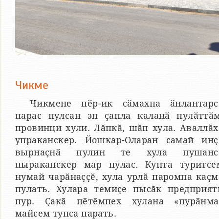
Чикме
Чикмене пӗр-ик сӑмахпа ӑнлантарс
парас пулсан эп ҫапла каланӑ пулӑттӑм
провинци хули. Лӑпкӑ, шӑп хула. Аваллӑх
упраканскер. Йошкар-Оларан самай инҫ
вырнаҫнӑ пулин те хула пушанс
пыраканскер мар пулас. Кунта туритсе
нумай чарӑнаҫҫӗ, хула урлӑ паромпа каҫм
пулать. Хулара темиҫе пысӑк предприят
пур. Ҫакӑ пӗтӗмпех хулана «пурӑнма
майсем тупса парать.