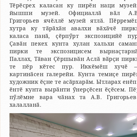
Тӗрӗсрех каласан ку пирӗн наци музей
йышши музей. Официаллӑ вӑл А.В
Григорьев ячӗллӗ музей ятлӑ. Пӗрремӗ
хутра ку тӑрӑхӑн авалхи вӑхӑчӗ пирк
каласа панӑ, ҫӗрпӳрт экспозицийӗ пур
Ҫавӑн пекех кунта хулан хальхи саман
пирки те экспозицисем вырнаҫтарнӑ
Паллах, Тӑван Ҫӗршывӑн Аслӑ вӑрҫи пирк
те пӗр кӗтес пур. Иккӗмӗш хучӗ 
картинӑсен галерейи. Кунта темиҫе пирӗ
художник ӗҫне те асӑрхарӑм. Ытларах енӗп
ӗнтӗ кунта вырӑнти ӳнерҫӗсен ӗҫӗсем. Пӗ
пӳлӗмне вара чӑнах та А.В. Григорьев
халалланӑ.