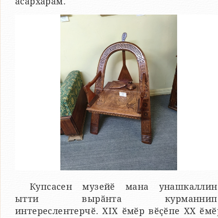
асӑрхарӑм.
Купсасен музейӗ мана унашкаллин
ытти вырӑнта курманнип
интереслентерчӗ. XIX ӗмӗр вӗҫӗпе XX ӗмӗ