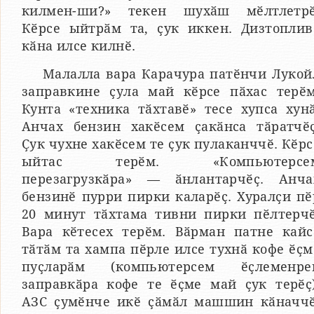
килмен-ши?» текен шухӑш мӗлтлетрӗ
Кӗрсе ыйтрӑм та, ҫук иккен. Дизтоплив
кӑна илсе килнӗ.
Малалла вара Карачура патӗнчи Лукой
заправкине ҫула май кӗрсе пӑхас терӗм
Кунта «техника тӑхтавӗ» тесе хупса хунӑ
Анчах бензин хакӗсем ҫакӑнса тӑратчӗҫ
Ҫук чухне хакӗсем те ҫук пулаканччӗ. Кӗрс
ыйтас терӗм. «Компьютерсе
перезагрузкӑра» — ӑнлантарчӗҫ. Анча
бензинӗ пурри пирки каларӗҫ. Хуралҫи пӗ
20 минут тӑхтама тивни пирки пӗлтерчӗ
Вара кӗтесех терӗм. Вӑрман патне кайс
тӑтӑм та хампа пӗрле илсе тухнӑ кофе ӗҫм
пуҫларӑм (компьютерсем ӗҫлеменре
заправкӑра кофе те ӗҫме май ҫук терӗҫ)
АЗС ҫумӗнче икӗ ҫӑмӑл машшин кӑначчӗ