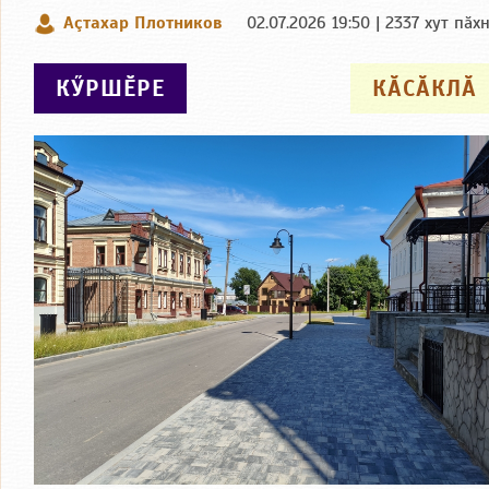
Аçтахар Плотников
02.07.2026 19:50 | 2337 хут пӑх
КӲРШӖРЕ
КӐСӐКЛӐ