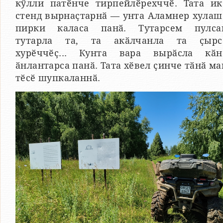
кӳлли патӗнче тирпейлӗрехччӗ. Тата ик
стенд вырнаҫтарнӑ — унта Аламнер хулаш
пирки каласа панӑ. Тутарсем пулса
тутарла та, та акӑлчанла та ҫырс
хурӗччӗҫ... Кунта вара вырӑсла кӑн
ӑнлантарса панӑ. Тата хӗвел ҫинче тӑнӑ ма
тӗсӗ шупкаланнӑ.