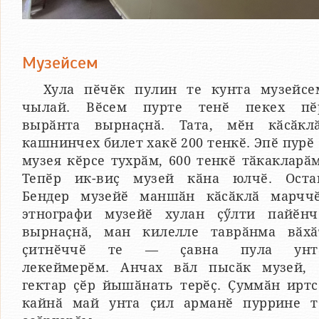
Музейсем
Хула пӗчӗк пулин те кунта музейсе
чылай. Вӗсем пурте тенӗ пекех пӗ
вырӑнта вырнаҫнӑ. Тата, мӗн кӑсӑклӑ
кашнинчех билет хакӗ 200 тенкӗ. Эпӗ пурӗ 
музея кӗрсе тухрӑм, 600 тенкӗ тӑкакларӑм
Тепӗр ик-виҫ музей кӑна юлчӗ. Оста
Бендер музейӗ маншӑн кӑсӑклӑ марччӗ
этнографи музейӗ хулан ҫӳлти пайӗнч
вырнаҫнӑ, ман килелле таврӑнма вӑхӑ
ҫитнӗччӗ те — ҫавна пула унт
лекеймерӗм. Анчах вӑл пысӑк музей, 
гектар ҫӗр йышӑнать терӗҫ. Ҫуммӑн иртс
кайнӑ май унта ҫил арманӗ пуррине т