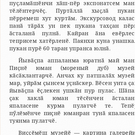
пуҫламӑшӗнчи хӑш-пӗр экспонатсем ман
тӗлӗнтерчӗҫ. Пуртӑллӑ хыҫлӑ пукан
пӗрремеш хут куртӑм. Экскурсовод калас
панӑ тӑрӑх ун пек пукана тахҫан пӗр
ӑсталанӑ пулнӑ. Кайран ӑна евӗрлес
теприсем хатӗрленӗ. Паянхи куна унашка
пукан пурӗ 60 таран упранса юлнӑ.
Йывӑҫпа аппаланма юратнӑ май ман
Пиҫнӗ юман (мореный дуб) музей
кӑсӑклантарчӗ. Анчах ку патшалӑх музей
мар, уйрӑм ҫынсем уҫнӑскер. Вӗсен унта ҫа
йывӑҫпа ӗҫлекен ушкӑн пур пулас. Шӑпа
ҫак хаклӑ юман тӗсӗнчен ӑсталан
япаласене курма пулатчӗ те. Тепӗ
пӳлӗмӗнче пиҫнӗ юманран тунӑ япаласен
туянма пулатчӗ.
Виҫҫӗмӗш музейӗ — картина галерейи