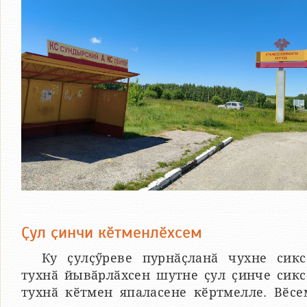
Ҫул ҫинчи кӗтменлӗхсем
Ку ҫулҫӳреве пурнӑҫланӑ чухне сикс
тухнӑ йывӑрлӑхсен шутне ҫул ҫинче сикс
тухнӑ кӗтмен япаласене кӗртмелле. Вӗсе