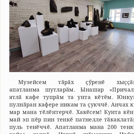
Музейсем тӑрӑх ҫӳренӗ хыҫҫӑ
апатланма шутларӑм. Ынашар «Причал
ятлӑ кафе тупрӑм та унта кӗтӗм. Юнку
пулнӑран кафере никам та ҫукччӗ. Анчах к
мар мана тӗлӗнтерчӗ. Хакӗсем! Кунта кӗн
май эп пӗр пин тенкӗ патнелле тӑкаклатӑ
пуль тенӗччӗ. Апатланма мана 200 тенк