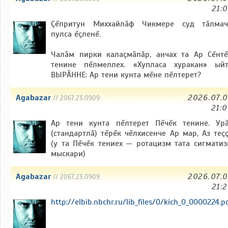
21:
Çĕпритун Миххайлăф Чикмере суд тăлмач
пулса ĕçленĕ.
Чалăм пирки калаçмăпăр, анчах та Ар Сĕнт
тенине пĕлмеллех. «Хупласа хуракан» ый
ВЫРӐННЕ: Ар тени кунта мĕне пĕлтерет?
Agabazar
2026.07.
// 2067.23.0909
21:
Ар тени кунта пĕлтерет Пĕчĕк тенине. Ур
(стандартлă) тĕрĕк чĕлхисенче Ар мар, Аз теç
(у та Пĕчĕк тениех — ротацизм тата сигмати
мыскари)
Agabazar
2026.07.
// 2067.23.0909
21:
http://elbib.nbchr.ru/lib_files/0/kich_0_0000224.p