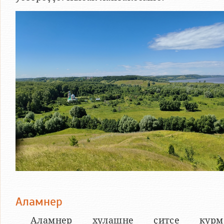
Аламнер
Аламнер хулашне ҫитсе курм