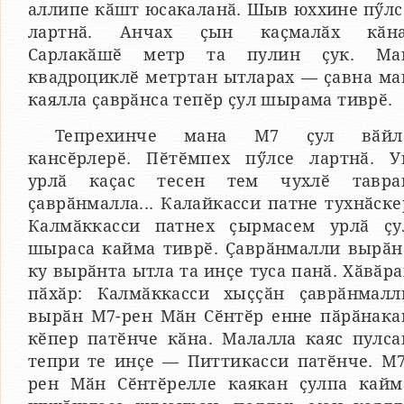
аллипе кӑшт юсакаланӑ. Шыв юххине пӳлс
лартнӑ. Анчах ҫын каҫмалӑх кӑна
Сарлакӑшӗ метр та пулин ҫук. Ма
квадроциклӗ метртан ытларах — ҫавна ма
каялла ҫаврӑнса тепӗр ҫул шырама тиврӗ.
Тепрехинче мана М7 ҫул вӑйл
кансӗрлерӗ. Пӗтӗмпех пӳлсе лартнӑ. У
урлӑ каҫас тесен тем чухлӗ тавра
ҫаврӑнмалла... Калайкасси патне тухнӑске
Калмӑккасси патнех ҫырмасем урлӑ ҫу
шыраса кайма тиврӗ. Ҫаврӑнмалли вырӑн
ку вырӑнта ытла та инҫе туса панӑ. Хӑвӑра
пӑхӑр: Калмӑккасси хыҫҫӑн ҫаврӑнмалл
вырӑн М7-рен Мӑн Сӗнтӗр енне пӑрӑнака
кӗпер патӗнче кӑна. Малалла каяс пулса
тепри те инҫе — Питтикасси патӗнче. М7
рен Мӑн Сӗнтӗрелле каякан ҫулпа кайм