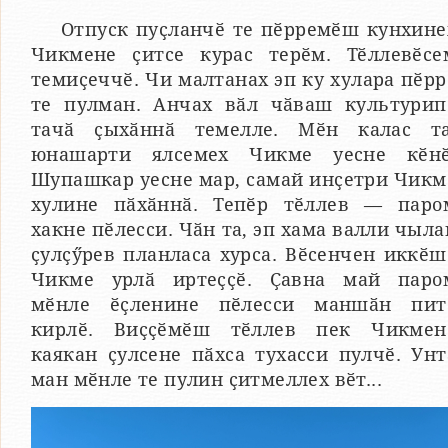
Отпуск пуҫланчӗ те пӗрремӗш кунхине
Чикмене ҫитсе курас терӗм. Тӗллевӗсе
темиҫеччӗ. Чи малтанах эп ку хулара пӗрр
те пулман. Анчах вӑл чӑваш культурип
тачӑ ҫыхӑннӑ темелле. Мӗн калас та
юнашарти ялсемех Чикме уесне кӗнӗ
Шупашкар уесне мар, самай инҫетри Чикм
хулине пӑхӑннӑ. Тепӗр тӗллев — паро
хакне пӗлесси. Чӑн та, эп хама валли чыла
ҫулҫӳрев планласа хурса. Вӗсенчен иккӗш
Чикме урлӑ иртеҫҫӗ. Ҫавна май паро
мӗнле ӗҫленине пӗлесси маншӑн пит
кирлӗ. Виҫҫӗмӗш тӗллев пек Чикмен
каякан ҫулсене пӑхса тухасси пулчӗ. Унт
ман мӗнле те пулин ҫитмеллех вӗт...