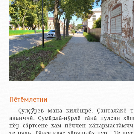
Пӗтӗмлетни
Ҫулҫӳрев мана килӗшрӗ. Ҫанталӑкӗ т
аванччӗ. Ҫумӑрлӑ-нӳрлӗ тӑнӑ пулсан хӑш
пӗр сӑртсене хам пӗччен хӑпармастӑмчч
те пуль. Тӳнсе каяс хӑрушлӑх пур... Те шус