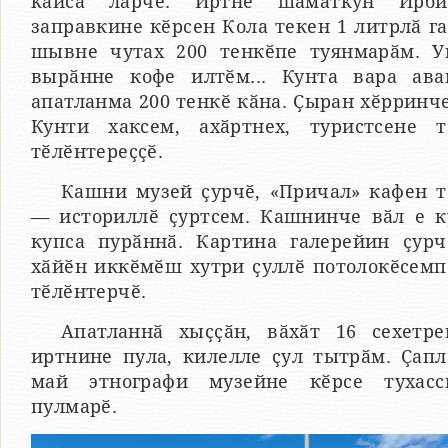
кайса ларчӗ. Иртнӗ шӑматкун Ирби
заправкине кӗрсен Кола текен 1 литрлӑ га
шывне чутах 200 тенкӗпе туянмарӑм. У
вырӑнне кофе илтӗм... Кунта вара ава
апатланма 200 тенкӗ кӑна. Ҫыран хӗрринче
Кунти хаксем, ахӑртнех, туристсене т
тӗлӗнтереҫҫӗ.
Кашни музей ҫурчӗ, «Причал» кафен т
— историллӗ ҫуртсем. Кашнинче вӑл е к
купса пурӑннӑ. Картина галерейин ҫурч
хӑйӗн иккӗмӗш хутри ҫуллӗ потолокӗсемп
тӗлӗнтерчӗ.
Апатланнӑ хыҫҫӑн, вӑхӑт 16 сехетре
иртнине пула, килелле ҫул тытрӑм. Ҫапл
май этнографи музейне кӗрсе тухасс
пулмарӗ.