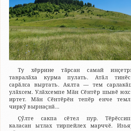
Ту хӗррине тӑрсан самай инҫетр
тавралӑха курма пулать. Атӑл тинӗс
сарӑлса выртать. Аялта — тем сарлакӑ
улӑхсем. Улӑхсемпе Мӑн Сӗнтӗр шывӗ юхс
иртет. Мӑн Сӗнтӗрӗн тепӗр енче темл
чиркӳ вырнаҫнӑ...
Ҫӳлте сакпа сӗтел пур. Тӗрӗссип
каласан ытлах тирпейлех марччӗ. Изья