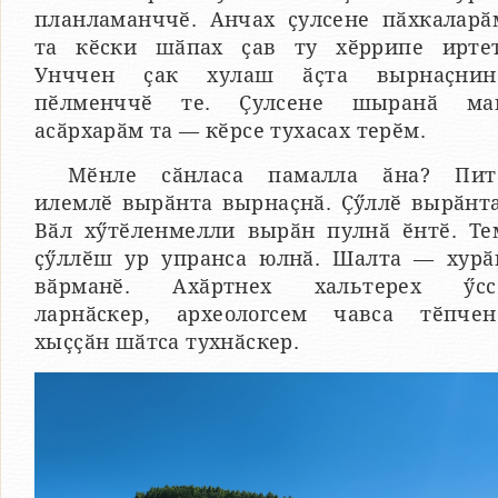
планламанччӗ. Анчах ҫулсене пӑхкаларӑ
та кӗски шӑпах ҫав ту хӗррипе иртет
Унччен ҫак хулаш ӑҫта вырнаҫнин
пӗлменччӗ те. Ҫулсене шыранӑ ма
асӑрхарӑм та — кӗрсе тухасах терӗм.
Мӗнле сӑнласа памалла ӑна? Пит
илемлӗ вырӑнта вырнаҫнӑ. Ҫӳллӗ вырӑнта
Вӑл хӳтӗленмелли вырӑн пулнӑ ӗнтӗ. Те
ҫӳллӗш ур упранса юлнӑ. Шалта — хурӑ
вӑрманӗ. Ахӑртнех хальтерех ӳсс
ларнӑскер, археологсем чавса тӗпчен
хыҫҫӑн шӑтса тухнӑскер.