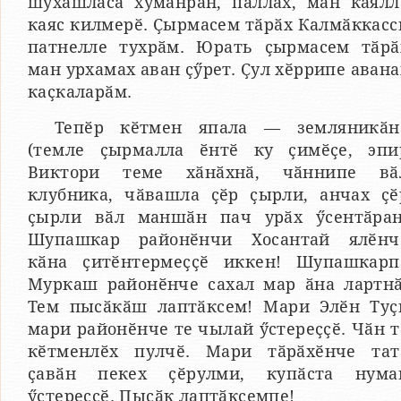
шухӑшласа хуманран, паллах, ман каялл
каяс килмерӗ. Ҫырмасем тӑрӑх Калмӑккасс
патнелле тухрӑм. Юрать ҫырмасем тӑрӑ
ман урхамах аван ҫӳрет. Ҫул хӗррипе авана
каҫкаларӑм.
Тепӗр кӗтмен япала — земляникӑн
(темле ҫырмалла ӗнтӗ ку ҫимӗҫе, эпи
Виктори теме хӑнӑхнӑ, чӑннипе вӑ
клубника, чӑвашла ҫӗр ҫырли, анчах ҫӗ
ҫырли вӑл маншӑн пач урӑх ӳсентӑран
Шупашкар районӗнчи Хосантай ялӗнч
кӑна ҫитӗнтермеҫҫӗ иккен! Шупашкарп
Муркаш районӗнче сахал мар ӑна лартнӑ
Тем пысӑкӑш лаптӑксем! Мари Элӗн Туҫ
мари районӗнче те чылай ӳстереҫҫӗ. Чӑн т
кӗтменлӗх пулчӗ. Мари тӑрӑхӗнче тат
ҫавӑн пекех ҫӗрулми, купӑста нума
ӳстереҫҫӗ. Пысӑк лаптӑксемпе!