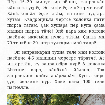
Пӗр 15–20 минут иртрӗ-ши, заправкӑн
чӑнах та уҫрӗҫ. Эп кофе ӗҫсе пӗтерменччӗ
Хӑпӑл-хапӑл ӗҫсе ятӑм, ыттине пуҫтарс
хутӑм. Квадроцикла чӗртсе колонка патн
пырса тӑтӑм. Ҫак хушӑра пӗр купа ҫӑмӑ
машин пырса тӑчӗ! Эпӗ вара хам колонк
патӗнче иккӗмӗш пулса тӑтӑм. Ҫапла ма
70 тенкӗпе 20 литр тултарма май тиврӗ.
Эп заправкӑран тухнӑ тӗле ман колонк
патӗнче 4-5 машшин черетре тӑратчӗ. Ас
илтеретӗп, ку заправкӑра пурӗ 8 колонка
Ыттине вара, хӑнӑхнӑ йӑлапа, Ток
заправкине кайса авӑрларӑм. Кунта чере
ҫук, бензинӗ пур. Хакӗ кӑна 100 тенк
патнелле.