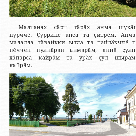
Малтанах сӑрт тӑрӑх анма шухӑ
пурччӗ. Ҫуррине анса та ҫитрӗм. Анча
малалла тӑвайкки ытла та тайлӑкччӗ т
пӗччен пулнӑран анмарӑм, аннӑ ҫулп
хӑпарса кайрӑм та урӑх ҫул шырам
кайрӑм.