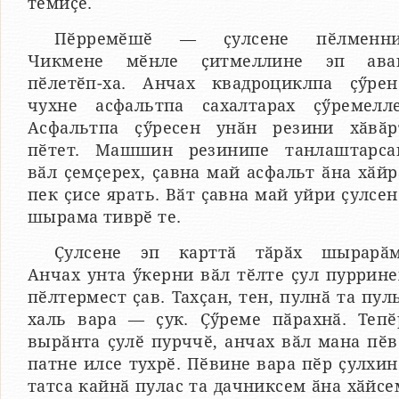
темиҫе.
Пӗрремӗшӗ — ҫулсене пӗлменни
Чикмене мӗнле ҫитмеллине эп ава
пӗлетӗп-ха. Анчах квадроциклпа ҫӳрен
чухне асфальтпа сахалтарах ҫӳремелле
Асфальтпа ҫӳресен унӑн резини хӑвӑр
пӗтет. Машшин резинипе танлаштарса
вӑл ҫемҫерех, ҫавна май асфальт ӑна хӑйр
пек ҫисе ярать. Вӑт ҫавна май уйри ҫулсен
шырама тиврӗ те.
Ҫулсене эп карттӑ тӑрӑх шырарӑм
Анчах унта ӳкерни вӑл тӗлте ҫул пуррине
пӗлтермест ҫав. Тахҫан, тен, пулнӑ та пуль
халь вара — ҫук. Ҫӳреме пӑрахнӑ. Тепӗ
вырӑнта ҫулӗ пурччӗ, анчах вӑл мана пӗв
патне илсе тухрӗ. Пӗвине вара пӗр ҫулхин
татса кайнӑ пулас та дачниксем ӑна хӑйсе