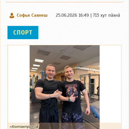
Софья Савнеш
25.06.2026 16:49 | 713 хут пӑхнӑ
СПОРТ
«Контактри» сӑн