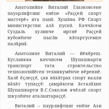
Анатолийпе Виталий Глазковсене
пауэрлифтинг енӗпе «Раҫҫей спорт
мастерӗ» ята панӑ. Хушӑва РФ Спорт
министерстви алӑ пуснӑ. Каччӑсем
Суздаль хулинче иртнӗ Раҫҫей
кубокӗнче пысӑк кӑтартусемпе
палӑрнӑ.
Анатолипе Виталий — йӗкӗреш.
Куславкка каччисем Шупашкарти
транспорт тата строительство
технологийӗсен техникумӗнче вӗреннӗ.
Халӗ ӗҫлеҫҫӗ, ҫав вӑхӑтрах спорт валли
вӑхӑт тупаҫҫӗ: ҫамрӑксем ӑсталӑхне
Шупашкарти В.С.Соколов ячӗллӗ спорт
шкулӗнче аталантараҫҫӗ.
Виталий – паурлифтинг енӗпе Ази