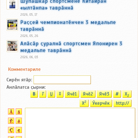
Шупашкар спортсменӗ Китайран
«ылтӑнпа» таврӑннӑ
2026, 05, 17
Раҫҫей чемпионатӗнчен 3 медальпе
таврӑннӑ
2026, 05, 26
Алӑсӑр ҫуралнӑ спортсмен Японирен 3
медальпе таврӑннӑ
2026, 06, 03
Комментариле
Сирӗн ятӑp:
Анлӑлатса ҫырни:
B
T
U
T
Ячӗ1
Ячӗ2
Ячӗ3
#
X
2
2
X
Ӳкерчӗк
http://