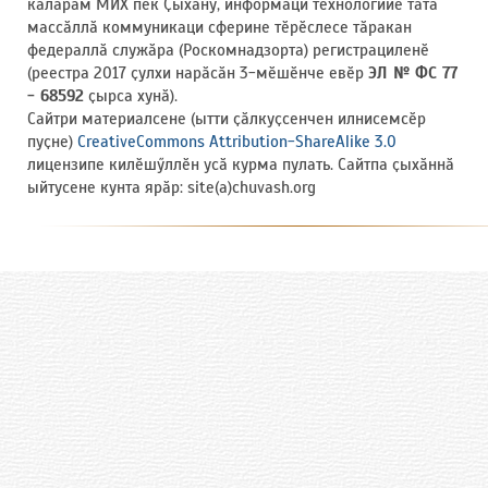
кӑларӑм МИХ пек Ҫыхӑну, информаци технологийӗ тата
массӑллӑ коммуникаци сферине тӗрӗслесе тӑракан
федераллӑ служӑра (Роскомнадзорта) регистрациленӗ
(реестра 2017 ҫулхи нарӑсӑн 3-мӗшӗнче евӗр
ЭЛ № ФС 77
- 68592
ҫырса хунӑ).
Сайтри материалсене (ытти ҫӑлкуҫсенчен илнисемсӗр
пуҫне)
CreativeCommons Attribution-ShareAlike 3.0
лицензипе килӗшӳллӗн усӑ курма пулать. Сайтпа ҫыхӑннӑ
ыйтусене кунта ярӑр: site(a)chuvash.org