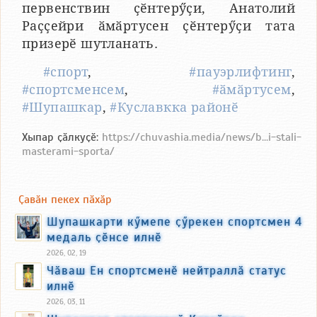
первенствин ҫӗнтерӳҫи, Анатолий
Раҫҫейри ӑмӑртусен ҫӗнтерӳҫи тата
призерӗ шутланать.
#спорт
,
#пауэрлифтинг
,
#спортсменсем
,
#ӑмӑртусем
,
#Шупашкар
,
#Куславкка районӗ
Хыпар ҫӑлкуҫӗ:
https://chuvashia.media/news/b...i-stali-
masterami-sporta/
Ҫавӑн пекех пӑхӑр
Шупашкарти кӳмепе ҫӳрекен спортсмен 4
медаль ҫӗнсе илнӗ
2026, 02, 19
Чӑваш Ен спортсменӗ нейтраллӑ статус
илнӗ
2026, 03, 11