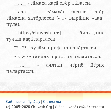
__...__ - сӑмаха каҫӑ евӗр тӑвасси.
__aaa|...__ - сӑмахӑн каҫине тепӗр
сӑмахпа хатӗрлесси («...» вырӑнне «ааа»
пулӗ).
__https://chuvash.org|...__ - сӑмах ҫине
тулаш каҫӑ лартасси.
**...** - хулӑм шрифтпа палӑртасси.
~~...~~ - тайлӑк шрифтпа палӑртасси.
___...___ - аялтан чӗрнӗ йӗрпе
палӑртасси.
Сайт пирки
|
Пулӑшу
|
Статистика
(c) 2005-2026 Chuvash.Org
| «Чӑваш халӑх сайчӗ» тетелти