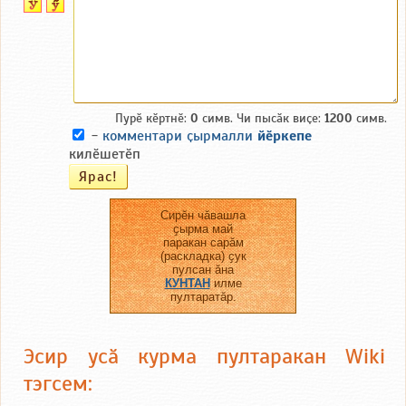
Пурӗ кӗртнӗ:
0
симв. Чи пысӑк виҫе:
1200
симв.
-
комментари ҫырмалли
йӗркепе
килӗшетӗп
Сирӗн чӑвашла
ҫырма май
паракан сарӑм
(раскладка) ҫук
пулсан ӑна
КУНТАН
илме
пултаратӑр.
Эсир усӑ курма пултаракан Wiki
тэгсем: