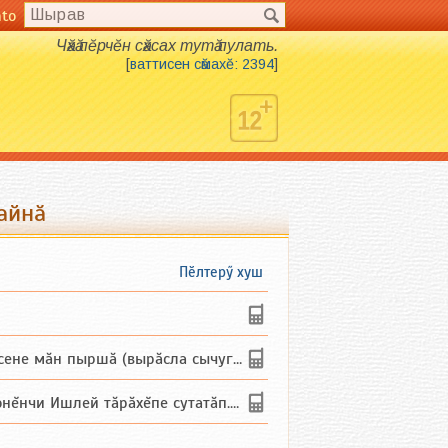
nto
Чӑхӑ пӗрчӗн сӑхсах тутӑ пулать.
[
ваттисен сӑмахӗ: 2394
]
айнӑ
Пӗлтерӳ хуш
не мăн пыршă (вырăсла сычуг) ...
и Ишлей тăрăхĕпе сутатăп. Ха...