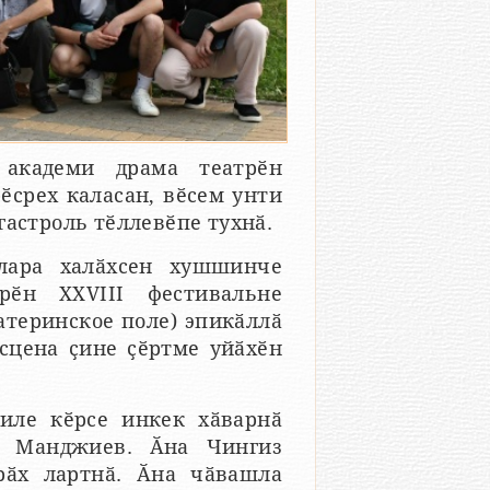
академи драма театрӗн
ӗсрех каласан, вӗсем унти
гастроль тӗллевӗпе тухнӑ.
лара халӑхсен хушшинче
рӗн ХХVIII фестивальне
атеринское поле) эпикӑллӑ
сцена ҫине ҫӗртме уйӑхӗн
иле кӗрсе инкек хӑварнӑ
с Манджиев. Ӑна Чингиз
рӑх лартнӑ. Ӑна чӑвашла