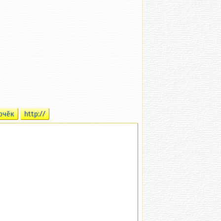
рчӗк
http://