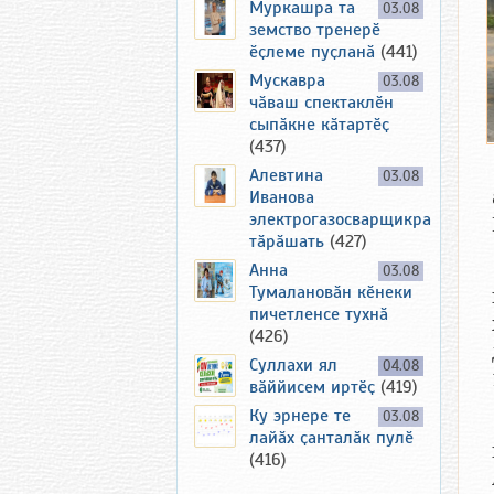
Муркашра та
03.08
земство тренерӗ
ӗҫлеме пуҫланӑ
(441)
Мускавра
03.08
чӑваш спектаклӗн
сыпӑкне кӑтартӗҫ
(437)
Алевтина
03.08
Иванова
электрогазосварщикра
тӑрӑшать
(427)
Анна
03.08
Тумалановӑн кӗнеки
пичетленсе тухнӑ
(426)
Суллахи ял
04.08
вӑййисем иртӗҫ
(419)
Ку эрнере те
03.08
лайӑх ҫанталӑк пулӗ
(416)