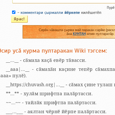
Пурӗ
-
комментари ҫырмалли
йӗркепе
килӗшетӗп
Сирӗн чӑвашла ҫырма май паракан сарӑм (раскл
ӑна
КУНТАН
илме пултаратӑр.
Эсир усӑ курма пултаракан Wiki тэгсем:
__...__ - сӑмаха каҫӑ евӗр тӑвасси.
__aaa|...__ - сӑмахӑн каҫине тепӗр сӑмахпа
«ааа» пулӗ).
__https://chuvash.org|...__ - сӑмах ҫине тулаш
**...** - хулӑм шрифтпа палӑртасси.
~~...~~ - тайлӑк шрифтпа палӑртасси.
___...___ - аялтан чӗрнӗ йӗрпе палӑртасси.