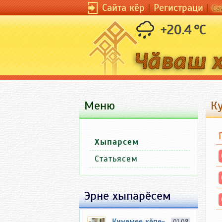
Сайта кӗр
|
Регистраци
|
Са
+20.4 °C
Меню
К
Хыпарсем
Статьясем
Эрне хыпарӗсем
Кинемее кӗпе-