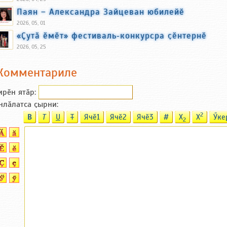
Паян – Александра Зайцеван юбилейӗ
2026, 05, 01
«Ҫутӑ ӗмӗт» фестиваль‑конкурсра ҫӗнтернӗ
2026, 05, 25
Комментариле
ирӗн ятӑp:
нлӑлатса ҫырни:
2
B
T
U
T
Ячӗ1
Ячӗ2
Ячӗ3
#
X
X
Ӳке
2