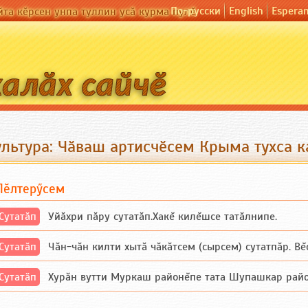
По-русски
English
Espera
йта кӗрсен унпа туллин усӑ курма пулӗ
ультура: Чӑваш артисчӗсем Крыма тухса к
Пӗлтерӳсем
Сутатӑп
Уйăхри пăру сутатăп.Хакĕ килĕшсе татăлнипе.
Сутатӑп
Чăн-чăн килти хытă чăкăтсем (сырсем) сутатпăр. Вĕсе
Сутатӑп
Хурăн вутти Муркаш районĕпе тата Шупашкар районĕнч