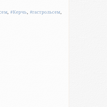
сем
,
#Керчь
,
#гастрольсем
,