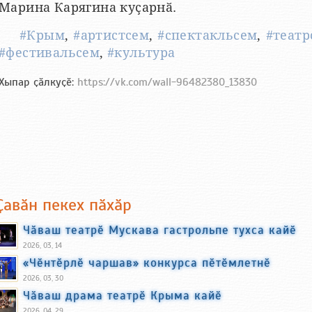
Марина Карягина куҫарнӑ.
#Крым
,
#артистсем
,
#спектакльсем
,
#театр
#фестивальсем
,
#культура
Хыпар ҫӑлкуҫӗ:
https://vk.com/wall-96482380_13830
Ҫавӑн пекех пӑхӑр
Чӑваш театрӗ Мускава гастрольпе тухса кайӗ
2026, 03, 14
«Чӗнтӗрлӗ чаршав» конкурса пӗтӗмлетнӗ
2026, 03, 30
Чӑваш драма театрӗ Крыма кайӗ
2026, 04, 29