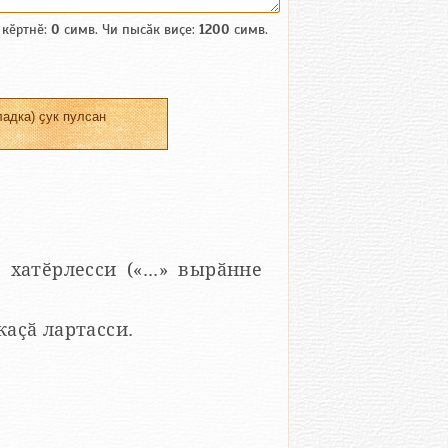
 кӗртнӗ:
0
симв. Чи пысӑк виҫе:
1200
симв.
адка) ҫук пулсан
 хатӗрлесси («...» вырӑнне
 каҫӑ лартасси.