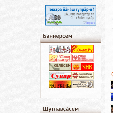
Баннерсем
Шутлавҫӑсем