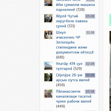
01.08
йӗм ҫумалли машина
парнеленӗ
(728)
Хӗрлӗ Чутай
03.08
округӗнче лавкка
ҫуннӑ
(721)
Шкул
01.08
ачисенчен ЧР
Элтеперӗн
стипендине илме
документсем кӗтеҫҫӗ
(681)
Улатӑр 474 ҫул
02.08
тултарнӑ
(529)
Ҫӗрпӳре 26-ри
05.08
арҫын путса вилнӗ
(459)
Пӑлакассинче
03.08
канализаци тасатнӑ
чухне рабочи вилнӗ
(449)