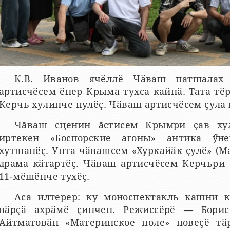
К.В. Иванов ячӗллӗ Чӑваш патшалах 
артисчӗсем ӗнер Крыма тухса кайнӑ. Тата тӗр
Керчь хулинче пулӗҫ. Чӑваш артисчӗсем ҫула 
Чӑваш сценин ӑстисем Крымри ҫав ху
иртекен «Боспорские агоны» антика ӳне
хутшанӗҫ. Унта чӑвашсем «Хуркайӑк ҫулӗ» (М
драма кӑтартӗҫ. Чӑваш артисчӗсем Керчьри 
11-мӗшӗнче тухӗҫ.
Аса илтерер: ку моноспектакль кашни к
вӑрҫӑ ахрӑмӗ ҫинчен. Режиссёрӗ — Бори
Айтматовӑн «Материнское поле» повеҫӗ тӑ