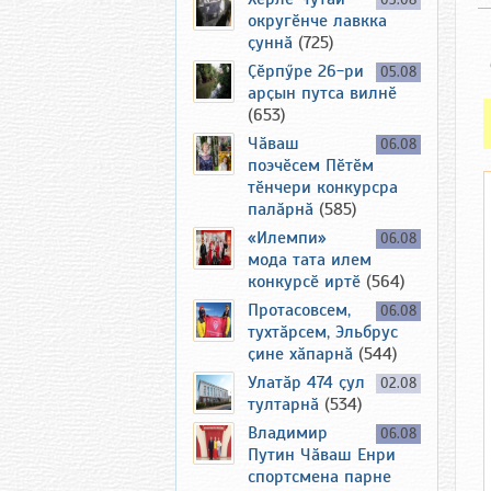
03.08
округӗнче лавкка
ҫуннӑ
(725)
Ҫӗрпӳре 26-ри
05.08
арҫын путса вилнӗ
(653)
Чӑваш
06.08
поэчӗсем Пӗтӗм
тӗнчери конкурсра
палӑрнӑ
(585)
«Илемпи»
06.08
мода тата илем
конкурсӗ иртӗ
(564)
Протасовсем,
06.08
тухтӑрсем, Эльбрус
ҫине хӑпарнӑ
(544)
Улатӑр 474 ҫул
02.08
тултарнӑ
(534)
Владимир
06.08
Путин Чӑваш Енри
спортсмена парне