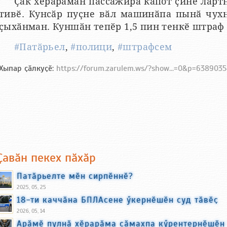
Ҫак хӗрарӑмӑн пассажира капот ҫине ларт
тивӗ. Кунсӑр пуҫне вӑл машинӑпа пынӑ чух
ҫыхӑнман. Куншӑн тепӗр 1,5 пин тенкӗ штраф
#Патӑрьел
,
#полици
,
#штрафсем
Хыпар ҫӑлкуҫӗ:
https://forum.zarulem.ws/?show...=0&p=638903
Ҫавӑн пекех пӑхӑр
Патӑрьелте мӗн сирпӗннӗ?
2025, 05, 25
18-ти каччӑна БПЛАсене ӳкернӗшӗн суд тӑвӗҫ
2026, 05, 14
Арӑмӗ пулнӑ хӗрарӑма сӑмахпа кӳрентернӗшӗн 