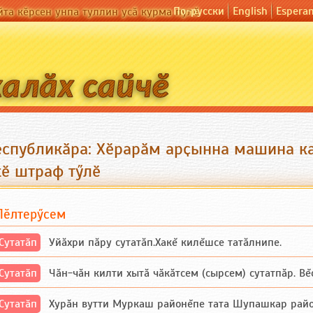
По-русски
English
Espera
йта кӗрсен унпа туллин усӑ курма пулӗ
еспубликӑра: Хӗрарӑм арҫынна машина к
кӗ штраф тӳлӗ
Пӗлтерӳсем
Сутатӑп
Уйăхри пăру сутатăп.Хакĕ килĕшсе татăлнипе.
Сутатӑп
Чăн-чăн килти хытă чăкăтсем (сырсем) сутатпăр. Вĕсе
Сутатӑп
Хурăн вутти Муркаш районĕпе тата Шупашкар районĕнч