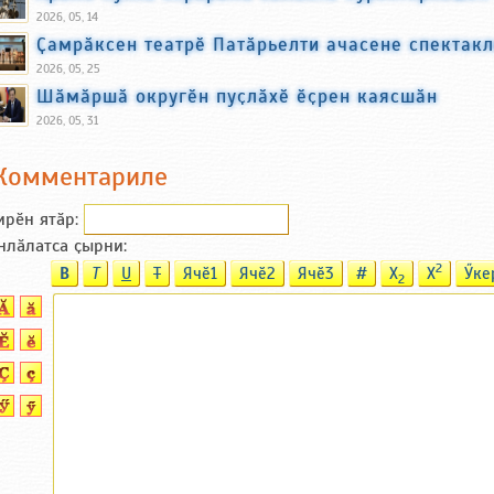
2026, 05, 14
Ҫамрӑксен театрӗ Патӑрьелти ачасене спектакл
2026, 05, 25
Шӑмӑршӑ округӗн пуҫлӑхӗ ӗҫрен каясшӑн
2026, 05, 31
Комментариле
ирӗн ятӑp:
нлӑлатса ҫырни:
2
B
T
U
T
Ячӗ1
Ячӗ2
Ячӗ3
#
X
X
Ӳке
2