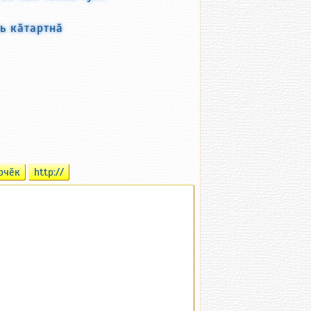
ь кӑтартнӑ
рчӗк
http://