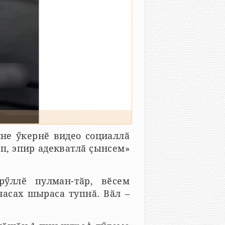
не ӳкернӗ видео социаллӑ
ӑп, эпир адекватлӑ ҫынсем»
ӳллӗ пулман-тӑр, вӗсем
часах шыраса тупнӑ. Вӑл –