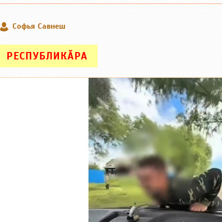
Софья Савнеш
РЕСПУБЛИКӐРА