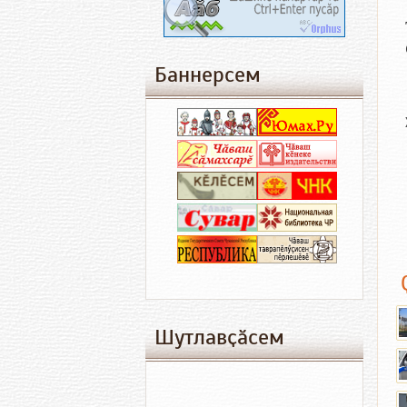
Баннерсем
Шутлавҫӑсем