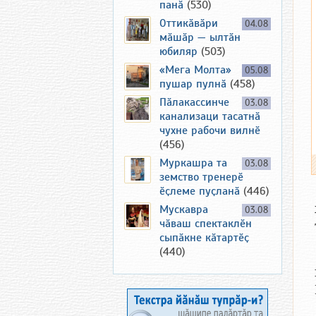
панӑ
(530)
Оттикӑвӑри
04.08
мӑшӑр — ылтӑн
юбиляр
(503)
«Мега Молта»
05.08
пушар пулнӑ
(458)
Пӑлакассинче
03.08
канализаци тасатнӑ
чухне рабочи вилнӗ
(456)
Муркашра та
03.08
земство тренерӗ
ӗҫлеме пуҫланӑ
(446)
Мускавра
03.08
чӑваш спектаклӗн
сыпӑкне кӑтартӗҫ
(440)