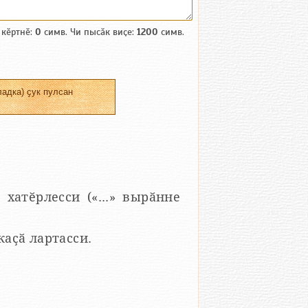
 кӗртнӗ:
0
симв. Чи пысӑк виҫе:
1200
симв.
адка) ҫук пулсан
 хатӗрлесси («...» вырӑнне
 каҫӑ лартасси.