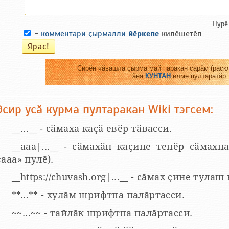
Пурӗ
-
комментари ҫырмалли
йӗркепе
килӗшетӗп
Сирӗн чӑвашла ҫырма май паракан сарӑм (раскл
ӑна
КУНТАН
илме пултаратӑр.
Эсир усӑ курма пултаракан Wiki тэгсем:
__...__ - сӑмаха каҫӑ евӗр тӑвасси.
__aaa|...__ - сӑмахӑн каҫине тепӗр сӑмахпа
«ааа» пулӗ).
__https://chuvash.org|...__ - сӑмах ҫине тулаш
**...** - хулӑм шрифтпа палӑртасси.
~~...~~ - тайлӑк шрифтпа палӑртасси.