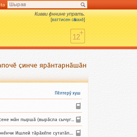
nto
Кивви ҫӗннине упрать.
[
ваттисен сӑмахӗ
]
апочӗ ҫинче ярӑнтарнӑшӑн
Пӗлтерӳ хуш
не мăн пыршă (вырăсла сычуг) ...
и Ишлей тăрăхĕпе сутатăп. Ха...