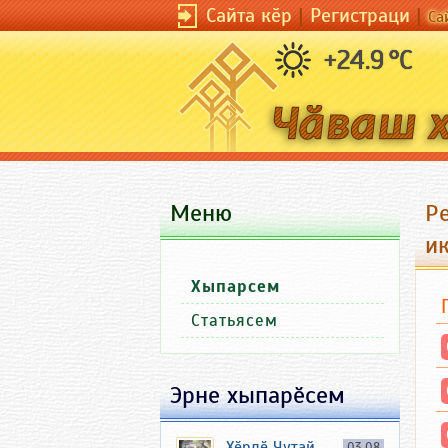
Сайта кӗр
|
Регистраци
|
Са
+24.9 °C
Меню
Р
и
Хыпарсем
Статьясем
Эрне хыпарӗсем
Хӗрлӗ Чутай