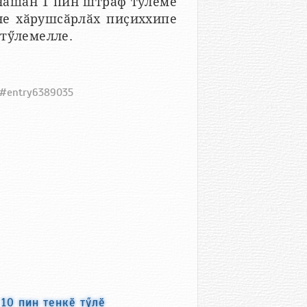
нӑшӑн 1 пин штраф тӳлеме
не хӑрушсӑрлӑх пиҫиххипе
 тӳлемелле.
5#entry6389035
10 пин тенкӗ тӳлӗ