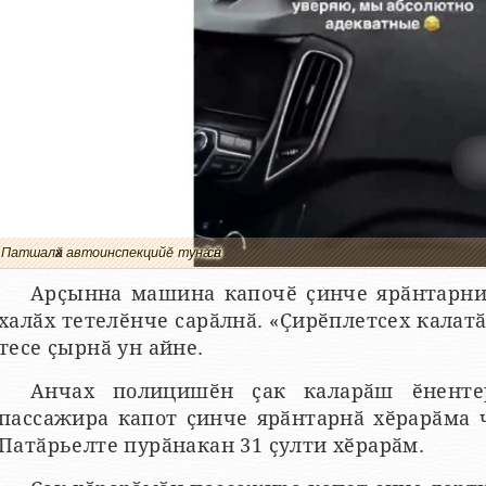
Патшалӑх автоинспекцийӗ тунӑ сӑн
Арҫынна машина капочӗ ҫинче ярӑнтарни
халӑх тетелӗнче сарӑлнӑ. «Ҫирӗплетсех калат
тесе ҫырнӑ ун айне.
Анчах полицишӗн ҫак каларӑш ӗнентер
пассажира капот ҫинче ярӑнтарнӑ хӗрарӑма 
Патӑрьелте пурӑнакан 31 ҫулти хӗрарӑм.