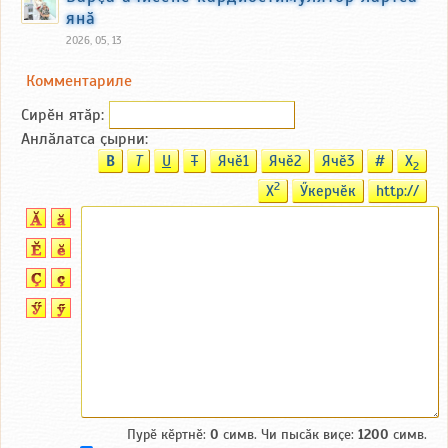
янӑ
2026, 05, 13
Комментариле
Сирӗн ятӑp:
Анлӑлатса ҫырни:
B
T
U
T
Ячӗ1
Ячӗ2
Ячӗ3
#
X
2
2
X
Ӳкерчӗк
http://
Пурӗ кӗртнӗ:
0
симв. Чи пысӑк виҫе:
1200
симв.