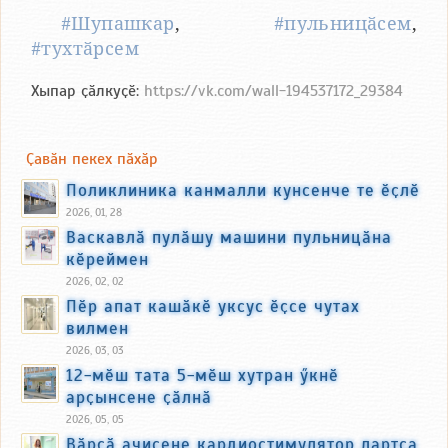
#Шупашкар
,
#пульницӑсем
,
#тухтӑрсем
Хыпар ҫӑлкуҫӗ:
https://vk.com/wall-194537172_29384
Ҫавӑн пекех пӑхӑр
Поликлиника канмалли кунсенче те ӗҫлӗ
2026, 01, 28
Васкавлӑ пулӑшу машини пульницӑна
кӗреймен
2026, 02, 02
Пӗр апат кашӑкӗ уксус ӗҫсе чутах
вилмен
2026, 03, 03
12-мӗш тата 5-мӗш хутран ӳкнӗ
арҫынсене ҫӑлнӑ
2026, 05, 05
Вӑрҫӑ ачисене кардиостимулятор лартса