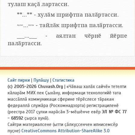
тулаш каҫӑ лартасси.
**...** - хулӑм шрифтпа палӑртасси.
~~...~~ - тайлӑк шрифтпа палӑртасси.
___...___ - аялтан чӗрнӗ йӗрпе
палӑртасси.
Сайт пирки
|
Пулӑшу
|
Статистика
(c) 2005-2026 Chuvash.Org
| «Чӑваш халӑх сайчӗ» тетелти
кӑларӑм МИХ пек Ҫыхӑну, информаци технологийӗ тата
массӑллӑ коммуникаци сферине тӗрӗслесе тӑракан
федераллӑ служӑра (Роскомнадзорта) регистрациленӗ
(реестра 2017 ҫулхи нарӑсӑн 3-мӗшӗнче евӗр
ЭЛ № ФС 77
- 68592
ҫырса хунӑ).
Сайтри материалсене (ытти ҫӑлкуҫсенчен илнисемсӗр
пуҫне)
CreativeCommons Attribution-ShareAlike 3.0