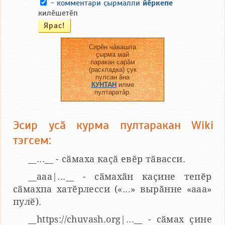
-
комментари ҫырмалли
йӗркепе
килӗшетӗп
Сирӗн чӑвашла
ҫырма май
паракан сарӑм
(раскладка) ҫук
пулсан ӑна
КУНТАН
илме
пултаратӑр.
Эсир усӑ курма пултаракан Wiki
тэгсем:
__...__ - сӑмаха каҫӑ евӗр тӑвасси.
__aaa|...__ - сӑмахӑн каҫине тепӗр
сӑмахпа хатӗрлесси («...» вырӑнне «ааа»
пулӗ).
__https://chuvash.org|...__ - сӑмах ҫине