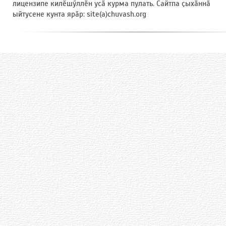
лицензипе килӗшӳллӗн усӑ курма пулать. Сайтпа ҫыхӑннӑ
ыйтусене кунта ярӑр: site(a)chuvash.org