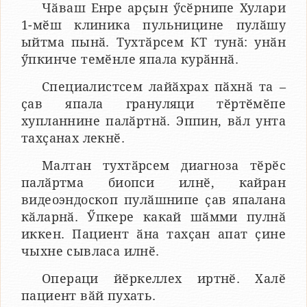
Чӑваш Енре арҫын ӳсӗрнипе Хулари
1-мӗш клиника пульницине пулӑшу
ыйтма пынӑ. Тухтӑрсем КТ тунӑ: унӑн
ӳпкинче темӗнле япала курӑннӑ.
Специалистсем лайӑхрах пӑхнӑ та –
ҫав япала грануляци тӗртӗмӗпе
хупланнине палӑртнӑ. Эппин, вӑл унта
тахҫанах лекнӗ.
Малтан тухтӑрсем диагноза тӗрӗс
палӑртма биопси илнӗ, кайран
видеоэндоскоп пулӑшнипе ҫав япалана
кӑларнӑ. Ӳпкере какай шӑмми пулнӑ
иккен. Пациент ӑна тахҫан апат ҫине
чыхне сывласа илнӗ.
Операци йӗркеллех иртнӗ. Халӗ
пациент вӑй пухать.