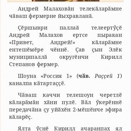
Андрей Малаховӑн телекӑларӑмне
чӑваш фермерне йыхравланӑ.
Ҫӗршыври паллаӑ телеертӳҫӗ
Андрей Малахов ертсе пыракан
«Привет, Андрей!» кӑларӑмне
ентешӗмӗре чӗннӗ. Ҫав ҫын Элӗк
муниципаллӑ округӗнчи Кирилл
Степанов фермер.
Шоуна «Россия 1» (
чӑв.
Раҫҫей 1
)
каналпа кӑтартаҫҫӗ.
Чӑваш каччи телешоун черетлӗ
кӑларӑмӑн хӑни пулӗ. Вӑл ӳкерӗннӗ
передачӑна ҫу уйӑхӗн 2-мӗшӗнче эфира
кӑларӗҫ.
Ялта ӳснӗ Кирилл ачаранпах ял