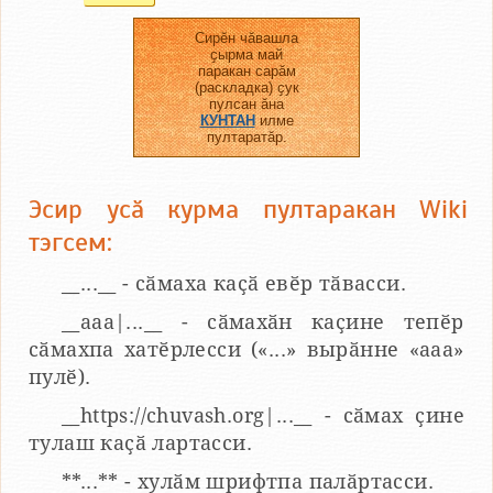
Сирӗн чӑвашла
ҫырма май
паракан сарӑм
(раскладка) ҫук
пулсан ӑна
КУНТАН
илме
пултаратӑр.
Эсир усӑ курма пултаракан Wiki
тэгсем:
__...__ - сӑмаха каҫӑ евӗр тӑвасси.
__aaa|...__ - сӑмахӑн каҫине тепӗр
сӑмахпа хатӗрлесси («...» вырӑнне «ааа»
пулӗ).
__https://chuvash.org|...__ - сӑмах ҫине
тулаш каҫӑ лартасси.
**...** - хулӑм шрифтпа палӑртасси.