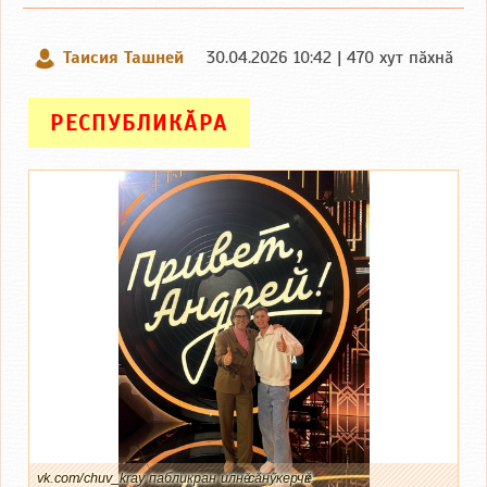
Таисия Ташней
30.04.2026 10:42 | 470 хут пӑхнӑ
РЕСПУБЛИКӐРА
vk.com/chuv_kray пабликран илнӗ сӑнӳкерчӗк