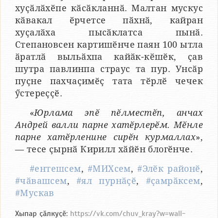
хуҫӑлӑхӗпе кӑсӑкланнӑ. Малтан мускус
кӑвакал ӗрчетсе пӑхнӑ, кайран
хуҫалӑха пысӑклатса пынӑ.
Степановсен картишӗнче паян 100 ытла
ӑратлӑ выльӑхпа кайӑк-кӗшӗк, ҫав
шутра павлинпа страус та пур. Унсӑр
пуҫне пахчаҫимӗҫ тата тӗрлӗ чечек
ӳстереҫҫӗ.
«
Юрлама эпӗ пӗлместӗп, анчах
Андрей валли парне хатӗрлерӗм. Мӗнле
парне хатӗрленине сирӗн курмаллах
»,
— тесе ҫырнӑ Кирилл хӑйӗн блогӗнче.
#ентешсем
,
#МИХсем
,
#Элӗк районӗ
,
#чӑвашсем
,
#ял пурнӑҫӗ
,
#ҫамрӑксем
,
#Мускав
Хыпар ҫӑлкуҫӗ:
https://vk.com/chuv_kray?w=wall-