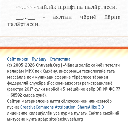
~~...~~ - тайлӑк шрифтпа палӑртасси.
___...___ - аялтан чӗрнӗ йӗрпе
палӑртасси.
Сайт пирки
|
Пулӑшу
|
Статистика
(c) 2005-2026 Chuvash.Org
| «Чӑваш халӑх сайчӗ» тетелти
кӑларӑм МИХ пек Ҫыхӑну, информаци технологийӗ тата
массӑллӑ коммуникаци сферине тӗрӗслесе тӑракан
федераллӑ служӑра (Роскомнадзорта) регистрациленӗ
(реестра 2017 ҫулхи нарӑсӑн 3-мӗшӗнче евӗр
ЭЛ № ФС 77
- 68592
ҫырса хунӑ).
Сайтри материалсене (ытти ҫӑлкуҫсенчен илнисемсӗр
пуҫне)
CreativeCommons Attribution-ShareAlike 3.0
лицензипе килӗшӳллӗн усӑ курма пулать. Сайтпа ҫыхӑннӑ
ыйтусене кунта ярӑр: site(a)chuvash.org