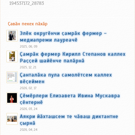
194537172_28783
Ҫавӑн пекех пӑхӑр
Элӗк округӗнчи ҫамрӑк фермер –
медиапреми лауреачӗ
2025, 06, 09
Ҫамрӑк фермер Кирилл Степанов каллех
Раҫҫей шайӗнче палӑрнӑ
2025, 12, 21
Ҫанталӑка пула самолётсем каллех
вӗҫеймен
2026, 02, 17
Ҫӗмӗрлери Елизавета Ивина Мускавра
ҫӗнтернӗ
2026, 03, 24
Аякри йӑхташсем те чӑваш диктантне
ҫырнӑ
2026, 04, 24