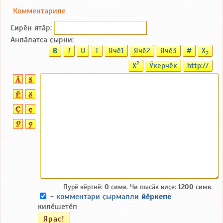
Комментариле
Сирӗн ятӑp:
Анлӑлатса ҫырни:
B
T
U
T
Ячӗ1
Ячӗ2
Ячӗ3
#
X
2
2
X
Ӳкерчӗк
http://
Пурӗ кӗртнӗ:
0
симв. Чи пысӑк виҫе:
1200
симв.
-
комментари ҫырмалли
йӗркепе
килӗшетӗп