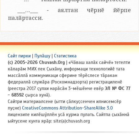
___...___ - аялтан чӗрнӗ йӗрпе
палӑртасси.
Сайт пирки
|
Пулӑшу
|
Статистика
(c) 2005-2026 Chuvash.Org
| «Чӑваш халӑх сайчӗ» тетелти
кӑларӑм МИХ пек Ҫыхӑну, информаци технологийӗ тата
массӑллӑ коммуникаци сферине тӗрӗслесе тӑракан
федераллӑ служӑра (Роскомнадзорта) регистрациленӗ
(реестра 2017 ҫулхи нарӑсӑн 3-мӗшӗнче евӗр
ЭЛ № ФС 77
- 68592
ҫырса хунӑ).
Сайтри материалсене (ытти ҫӑлкуҫсенчен илнисемсӗр
пуҫне)
CreativeCommons Attribution-ShareAlike 3.0
лицензипе килӗшӳллӗн усӑ курма пулать. Сайтпа ҫыхӑннӑ
ыйтусене кунта ярӑр: site(a)chuvash.org