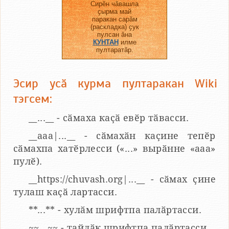
Сирӗн чӑвашла
ҫырма май
паракан сарӑм
(раскладка) ҫук
пулсан ӑна
КУНТАН
илме
пултаратӑр.
Эсир усӑ курма пултаракан Wiki
тэгсем:
__...__ - сӑмаха каҫӑ евӗр тӑвасси.
__aaa|...__ - сӑмахӑн каҫине тепӗр
сӑмахпа хатӗрлесси («...» вырӑнне «ааа»
пулӗ).
__https://chuvash.org|...__ - сӑмах ҫине
тулаш каҫӑ лартасси.
**...** - хулӑм шрифтпа палӑртасси.
~~...~~ - тайлӑк шрифтпа палӑртасси.