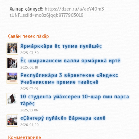
Хыпар ҫӑлкуҫӗ:
https://dzen.ru/a/aeY4Qm3-
tUNF...sclid=mo8z6jqqb9777903016
Ҫавӑн пекех пӑхӑр
Ярмӑрккӑра ӗҫ тупма пулӑшӗҫ
2025, 03, 30
Ӗҫ шыракансем валли ярмӑрккӑ иртӗ
2025, 06, 18
Республикӑри 3 вӗрентекен «Яндекс
Учебниксем» премие тивӗҫнӗ
2025, 07, 09
10 студента уйӑхсерен 10-шар пин парса
тӑрӗҫ
2025, 10, 06
«Ҫӗнтерӳ пуйӑсӗ» Вӑрмара килӗ
2026, 04, 20
Комментариле