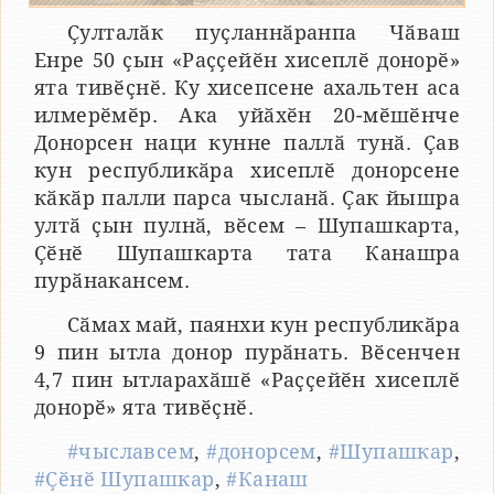
Ҫулталӑк пуҫланнӑранпа Чӑваш
Енре 50 ҫын «Раҫҫейӗн хисеплӗ донорӗ»
ята тивӗҫнӗ. Ку хисепсене ахальтен аса
илмерӗмӗр. Ака уйӑхӗн 20-мӗшӗнче
Донорсен наци кунне паллӑ тунӑ. Ҫав
кун республикӑра хисеплӗ донорсене
кӑкӑр палли парса чысланӑ. Ҫак йышра
ултӑ ҫын пулнӑ, вӗсем – Шупашкарта,
Ҫӗнӗ Шупашкарта тата Канашра
пурӑнакансем.
Сӑмах май, паянхи кун республикӑра
9 пин ытла донор пурӑнать. Вӗсенчен
4,7 пин ытларахӑшӗ «Раҫҫейӗн хисеплӗ
донорӗ» ята тивӗҫнӗ.
#чыславсем
,
#донорсем
,
#Шупашкар
,
#Ҫӗнӗ Шупашкар
,
#Канаш