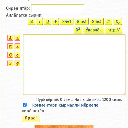
Сирӗн ятӑp:
Анлӑлатса ҫырни:
B
T
U
T
Ячӗ1
Ячӗ2
Ячӗ3
#
X
2
2
X
Ӳкерчӗк
http://
Пурӗ кӗртнӗ:
0
симв. Чи пысӑк виҫе:
1200
симв.
-
комментари ҫырмалли
йӗркепе
килӗшетӗп