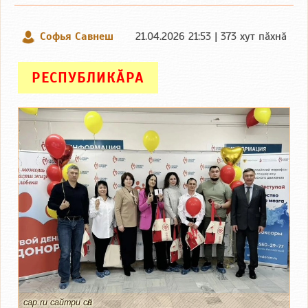
Софья Савнеш
21.04.2026 21:53 | 373 хут пӑхнӑ
РЕСПУБЛИКӐРА
cap.ru сайтри сӑн