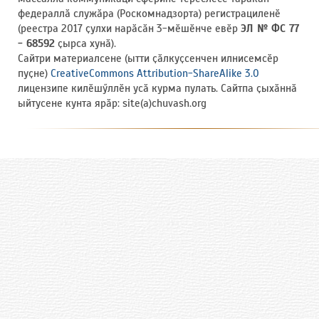
федераллӑ служӑра (Роскомнадзорта) регистрациленӗ
(реестра 2017 ҫулхи нарӑсӑн 3-мӗшӗнче евӗр
ЭЛ № ФС 77
- 68592
ҫырса хунӑ).
Сайтри материалсене (ытти ҫӑлкуҫсенчен илнисемсӗр
пуҫне)
CreativeCommons Attribution-ShareAlike 3.0
лицензипе килӗшӳллӗн усӑ курма пулать. Сайтпа ҫыхӑннӑ
ыйтусене кунта ярӑр: site(a)chuvash.org