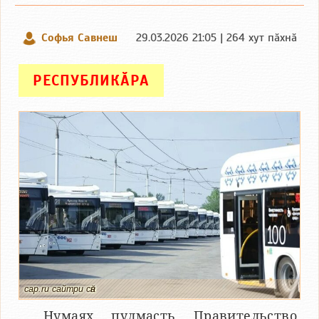
Софья Савнеш
29.03.2026 21:05 | 264 хут пӑхнӑ
РЕСПУБЛИКӐРА
cap.ru сайтри сӑн
Нумаях пулмасть Правительство