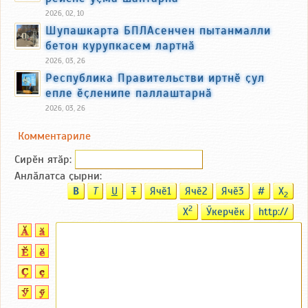
2026, 02, 10
Шупашкарта БПЛАсенчен пытанмалли
бетон курупкасем лартнӑ
2026, 03, 26
Республика Правительстви иртнӗ ҫул
епле ӗҫленипе паллаштарнӑ
2026, 03, 26
Комментариле
Сирӗн ятӑp:
Анлӑлатса ҫырни:
B
T
U
T
Ячӗ1
Ячӗ2
Ячӗ3
#
X
2
2
X
Ӳкерчӗк
http://