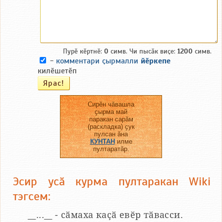
Пурӗ кӗртнӗ:
0
симв. Чи пысӑк виҫе:
1200
симв.
-
комментари ҫырмалли
йӗркепе
килӗшетӗп
Сирӗн чӑвашла
ҫырма май
паракан сарӑм
(раскладка) ҫук
пулсан ӑна
КУНТАН
илме
пултаратӑр.
Эсир усӑ курма пултаракан Wiki
тэгсем:
__...__ - сӑмаха каҫӑ евӗр тӑвасси.