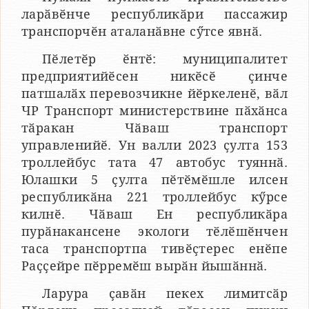
ларӑвӗнче республикӑри пассажир
транспорчӗн аталанӑвне сӳтсе явнӑ.
Пӗлетӗр ӗнтӗ: муниципалитет
предприятийӗсен никӗсӗ ҫинче
патшалӑх перевозчикне йӗркеленӗ, вӑл
ЧР Транспорт министерствине пӑхӑнса
тӑракан Чӑваш транспорт
управленийӗ. Ун валли 2023 ҫулта 153
троллейбус тата 47 автобус туяннӑ.
Юлашки 5 ҫулта пӗтӗмӗшле илсен
республикӑна 221 троллейбус кӳрсе
килнӗ. Чӑваш Ен республикӑра
пурӑнакансене экологи тӗлӗшӗнчен
таса транспортпа тивӗҫтерес енӗпе
Раҫҫейре пӗрремӗш вырӑн йышӑннӑ.
Ларура ҫавӑн пекех лимитсӑр