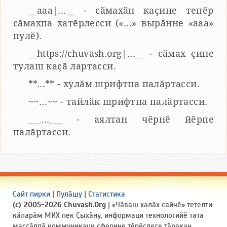
__aaa|...__ - сӑмахӑн каҫине тепӗр
сӑмахпа хатӗрлесси («...» вырӑнне «ааа»
пулӗ).
__https://chuvash.org|...__ - сӑмах ҫине
тулаш каҫӑ лартасси.
**...** - хулӑм шрифтпа палӑртасси.
~~...~~ - тайлӑк шрифтпа палӑртасси.
___...___ - аялтан чӗрнӗ йӗрпе
палӑртасси.
Сайт пирки
|
Пулӑшу
|
Статистика
(c) 2005-2026 Chuvash.Org
| «Чӑваш халӑх сайчӗ» тетелти
кӑларӑм МИХ пек Ҫыхӑну, информаци технологийӗ тата
массӑллӑ коммуникаци сферине тӗрӗслесе тӑракан