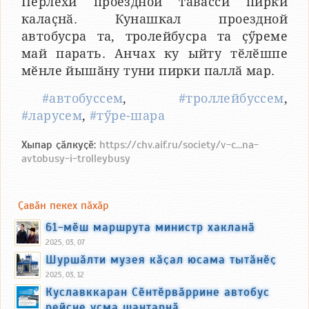
Пӗрлехи проездной тӑвасси пирки
калаҫнӑ. Кунашкал проездной
автобусра та, тролейбусра та ҫӳреме
май парать. Анчах ку ыйту тӗлӗшпе
мӗнле йышӑну туни пирки паллӑ мар.
#автобуссем
,
#троллейбуссем
,
#ларусем
,
#тӳре-шара
Хыпар ҫӑлкуҫӗ:
https://chv.aif.ru/society/v-c...na-
avtobusy-i-trolleybusy
Ҫавӑн пекех пӑхӑр
61-мӗш маршрута министр хакланӑ
2025, 03, 07
Шуршӑлти музея кӑҫал юсама тытӑнӗҫ
2025, 03, 12
Куславккаран Сӗнтӗрвӑррине автобус
рейсне уҫма шантарнӑ