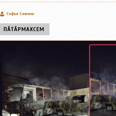
Софья Савнеш
ПӐТӐРМАХСЕМ