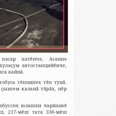
пасар патӗнче, Асанне
хулаҫум автостанцийӗнче,
нса кайнӑ.
тобуса тӗппипех тӗп тунӑ.
 ҫынсем каланӑ тӑрӑх, пӗр
тобуссен юлашки чарӑнавӗ
ш, 217-мӗш тата 330-мӗш