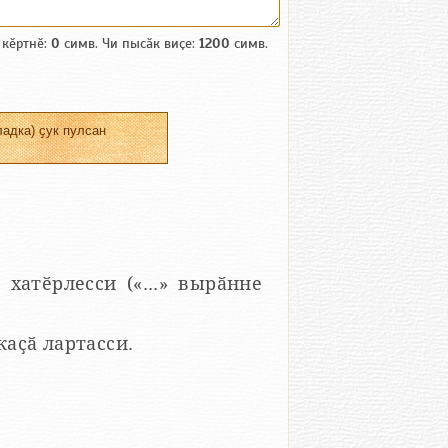
 кӗртнӗ:
0
симв. Чи пысӑк виҫе:
1200
симв.
адка) ҫук пулсан
 хатӗрлесси («...» вырӑнне
 каҫӑ лартасси.