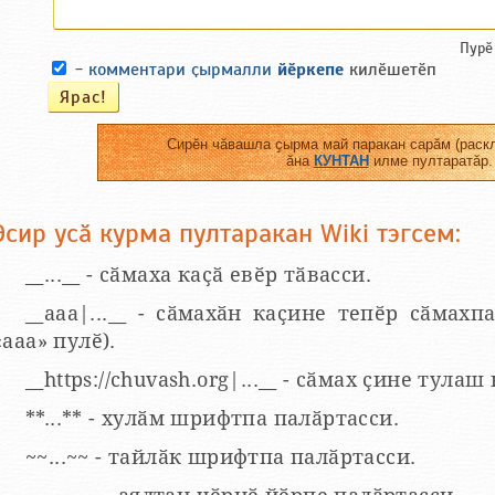
Пурӗ
-
комментари ҫырмалли
йӗркепе
килӗшетӗп
Сирӗн чӑвашла ҫырма май паракан сарӑм (раскл
ӑна
КУНТАН
илме пултаратӑр.
Эсир усӑ курма пултаракан Wiki тэгсем:
__...__ - сӑмаха каҫӑ евӗр тӑвасси.
__aaa|...__ - сӑмахӑн каҫине тепӗр сӑмахпа
«ааа» пулӗ).
__https://chuvash.org|...__ - сӑмах ҫине тулаш
**...** - хулӑм шрифтпа палӑртасси.
~~...~~ - тайлӑк шрифтпа палӑртасси.