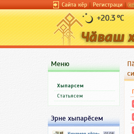
Сайта кӗр
|
Регистраци
|
Са
+20.3 °C
Меню
П
с
Хыпарсем
Статьясем
Эрне хыпарӗсем
Кинемее кӗпе-