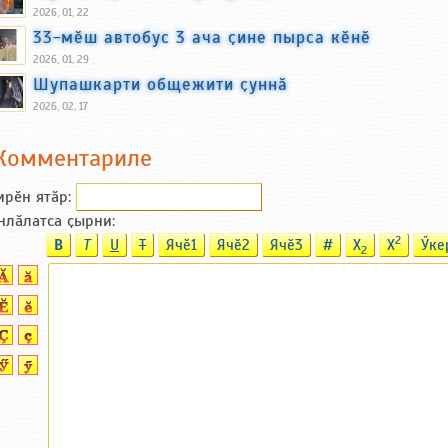
2026, 01, 22
33-мӗш автобус 3 ача ҫине пырса кӗнӗ
2026, 01, 29
Шупашкарти общежити ҫуннӑ
2026, 02, 17
Комментариле
ирӗн ятӑp:
нлӑлатса ҫырни:
2
B
T
U
T
Ячӗ1
Ячӗ2
Ячӗ3
#
X
X
Ӳке
2