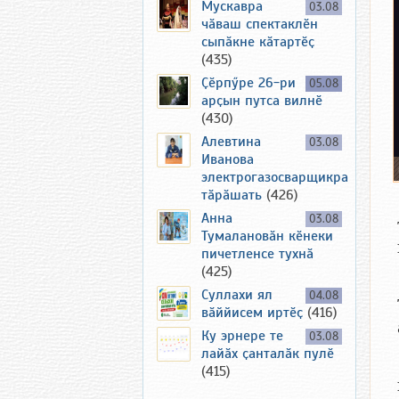
Мускавра
03.08
чӑваш спектаклӗн
сыпӑкне кӑтартӗҫ
(435)
Ҫӗрпӳре 26-ри
05.08
арҫын путса вилнӗ
(430)
Алевтина
03.08
Иванова
электрогазосварщикра
тӑрӑшать
(426)
Анна
03.08
Тумалановӑн кӗнеки
пичетленсе тухнӑ
(425)
Суллахи ял
04.08
вӑййисем иртӗҫ
(416)
Ку эрнере те
03.08
лайӑх ҫанталӑк пулӗ
(415)