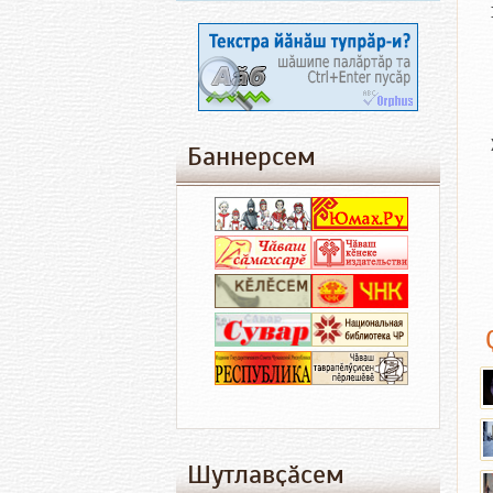
Баннерсем
Шутлавҫӑсем