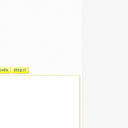
рчӗк
http://