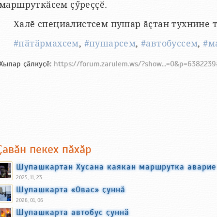
маршруткӑсем ҫӳреҫҫӗ.
Халӗ специалистсем пушар ӑҫтан тухнине т
#пӑтӑрмахсем
,
#пушарсем
,
#автобуссем
,
#м
Хыпар ҫӑлкуҫӗ:
https://forum.zarulem.ws/?show...=0&p=638223
Ҫавӑн пекех пӑхӑр
Шупашкартан Хусана каякан маршрутка аварие
2025, 11, 23
Шупашкарта «Овас» ҫуннӑ
2026, 01, 06
Шупашкарта автобус ҫуннӑ