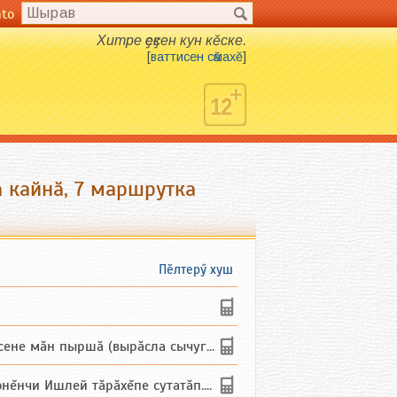
nto
Хитре ҫеҫкен кун кӗске.
[
ваттисен сӑмахӗ
]
а кайнӑ, 7 маршрутка
Пӗлтерӳ хуш
не мăн пыршă (вырăсла сычуг) ...
и Ишлей тăрăхĕпе сутатăп. Ха...