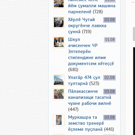
01.08
йӗм ҫумалли машина
парнеленӗ
(728)
Хӗрлӗ Чутай
03.08
округӗнче лавкка
ҫуннӑ
(719)
Шкул
01.08
ачисенчен ЧР
Элтеперӗн
стипендине илме
документсем кӗтеҫҫӗ
(681)
Улатӑр 474 ҫул
02.08
тултарнӑ
(523)
Пӑлакассинче
03.08
канализаци тасатнӑ
чухне рабочи вилнӗ
(447)
Муркашра та
03.08
земство тренерӗ
ӗҫлеме пуҫланӑ
(441)