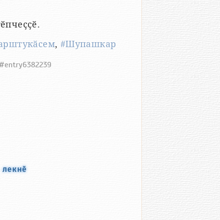
ӗпчеҫҫӗ.
арштукӑсем
,
#Шупашкар
9#entry6382239
 лекнӗ