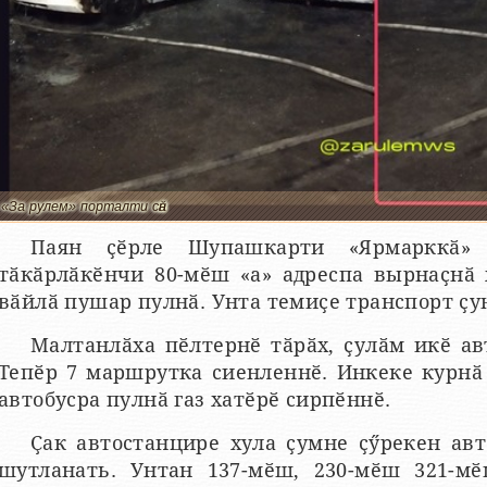
«За рулем» порталти сӑн
Паян ҫӗрле Шупашкарти «Ярмарккӑ» 
тӑкӑрлӑкӗнчи 80-мӗш «а» адреспа вырнаҫнӑ 
вӑйлӑ пушар пулнӑ. Унта темиҫе транспорт ҫу
Малтанлӑха пӗлтернӗ тӑрӑх, ҫулӑм икӗ ав
Тепӗр 7 маршрутка сиенленнӗ. Инкеке курнӑ
автобусра пулнӑ газ хатӗрӗ сирпӗннӗ.
Ҫак автостанцире хула ҫумне ҫӳрекен ав
шутланать. Унтан 137-мӗш, 230-мӗш 321-мӗ