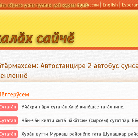
По-русски
English
Espera
йта кӗрсен унпа туллин усӑ курма пулӗ
ӑтӑрмахсем: Автостанцире 2 автобус ҫунс
иенленнӗ
Пӗлтерӳсем
Сутатӑп
Уйăхри пăру сутатăп.Хакĕ килĕшсе татăлнипе.
Сутатӑп
Чăн-чăн килти хытă чăкăтсем (сырсем) сутатпăр. Вĕсе
Сутатӑп
Хурăн вутти Муркаш районĕпе тата Шупашкар районĕнч