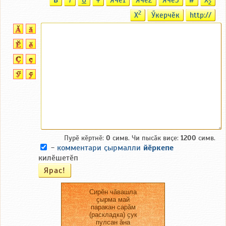
B
T
U
T
Ячӗ1
Ячӗ2
Ячӗ3
#
X
2
2
X
Ӳкерчӗк
http://
Пурӗ кӗртнӗ:
0
симв. Чи пысӑк виҫе:
1200
симв.
-
комментари ҫырмалли
йӗркепе
килӗшетӗп
Сирӗн чӑвашла
ҫырма май
паракан сарӑм
(раскладка) ҫук
пулсан ӑна