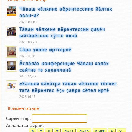
Чӑваш чӗлхине вӗрентессипе йӑлтах
аван-и?
2025, 08, 05
Тӑван чӗлхене вӗрентессин ҫивӗч
ыйтӑвӗсене сӳтсе явнӑ
2025, 08, 20
Сӑра уявне ирттернӗ
2025, 11, 02
Ӑслӑлӑх конференцие Чӑваш халӑх
сайтне те халалланӑ
2025, 12, 03
«Хальхи вӑхӑтра тӑван чӗлхене тӗпчес
тата вӗрентес ӗҫ» ҫавра сӗтел иртӗ
2026, 01, 13
Комментариле
Сирӗн ятӑp:
Анлӑлатса ҫырни: