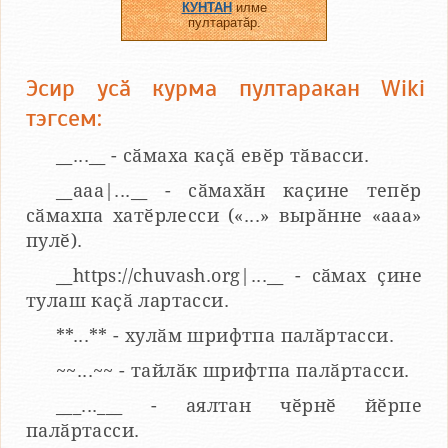
КУНТАН
илме
пултаратӑр.
Эсир усӑ курма пултаракан Wiki
тэгсем:
__...__ - сӑмаха каҫӑ евӗр тӑвасси.
__aaa|...__ - сӑмахӑн каҫине тепӗр
сӑмахпа хатӗрлесси («...» вырӑнне «ааа»
пулӗ).
__https://chuvash.org|...__ - сӑмах ҫине
тулаш каҫӑ лартасси.
**...** - хулӑм шрифтпа палӑртасси.
~~...~~ - тайлӑк шрифтпа палӑртасси.
___...___ - аялтан чӗрнӗ йӗрпе
палӑртасси.