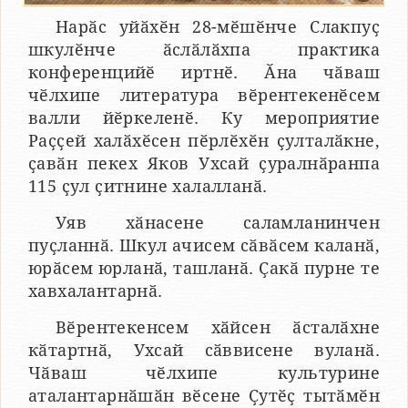
Нарӑс уйӑхӗн 28-мӗшӗнче Слакпуҫ
шкулӗнче ӑслӑлӑхпа практика
конференцийӗ иртнӗ. Ӑна чӑваш
чӗлхипе литература вӗрентекенӗсем
валли йӗркеленӗ. Ку мероприятие
Раҫҫей халӑхӗсен пӗрлӗхӗн ҫулталӑкне,
ҫавӑн пекех Яков Ухсай ҫуралнӑранпа
115 ҫул ҫитнине халалланӑ.
Уяв хӑнасене саламланинчен
пуҫланнӑ. Шкул ачисем сӑвӑсем каланӑ,
юрӑсем юрланӑ, ташланӑ. Ҫакӑ пурне те
хавхалантарнӑ.
Вӗрентекенсем хӑйсен ӑсталӑхне
кӑтартнӑ, Ухсай сӑввисене вуланӑ.
Чӑваш чӗлхипе культурине
аталантарнӑшӑн вӗсене Ҫутӗҫ тытӑмӗн