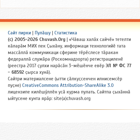
Сайт пирки
|
Пулӑшу
|
Статистика
(c) 2005-2026 Chuvash.Org
| «Чӑваш халӑх сайчӗ» тетелти
кӑларӑм МИХ пек Ҫыхӑну, информаци технологийӗ тата
массӑллӑ коммуникаци сферине тӗрӗслесе тӑракан
федераллӑ служӑра (Роскомнадзорта) регистрациленӗ
(реестра 2017 ҫулхи нарӑсӑн 3-мӗшӗнче евӗр
ЭЛ № ФС 77
- 68592
ҫырса хунӑ).
Сайтри материалсене (ытти ҫӑлкуҫсенчен илнисемсӗр
пуҫне)
CreativeCommons Attribution-ShareAlike 3.0
лицензипе килӗшӳллӗн усӑ курма пулать. Сайтпа ҫыхӑннӑ
ыйтусене кунта ярӑр: site(a)chuvash.org