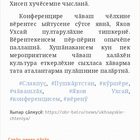
Хисеп хучӗсемпе чысланӑ.
Конференцире чӑваш чӗлхине
вӗрентес ыйтусене сӳтсе явнӑ, Яков
Ухсай пултарулӑхне тишкернӗ.
Вӗрентекенсем пӗр-пӗрин опычӗпе
паллашнӑ. Хушӑнакансем кун пек
мероприятисем чӑваш халӑхӗн
культура еткерлӗхне сыхласа хӑварма
тата аталантарма пулӑшнине палӑртнӑ.
#Слакпуҫ
,
#Пушкӑртстан
,
#кӳршӗре
,
#чӑвашлӑх
,
#Яков Ухсай
,
#конференцисем
,
#вӗренӳ
Хыпар ҫӑлкуҫӗ:
https://obr-bel.ru/news/ukhsayskie-
chteniya/
Ҫавӑн пекех пӑхӑр