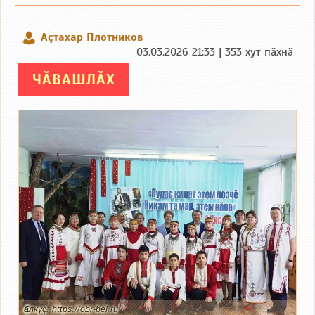
Аçтахар Плотников
03.03.2026 21:33 | 353 хут пӑхнӑ
ЧӐВАШЛӐХ
Ҫӑлкуҫ: https://obr-bel.ru