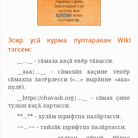
паракан сарӑм
(раскладка) ҫук
пулсан ӑна
КУНТАН
илме
пултаратӑр.
Эсир усӑ курма пултаракан Wiki
тэгсем:
__...__ - сӑмаха каҫӑ евӗр тӑвасси.
__aaa|...__ - сӑмахӑн каҫине тепӗр
сӑмахпа хатӗрлесси («...» вырӑнне «ааа»
пулӗ).
__https://chuvash.org|...__ - сӑмах ҫине
тулаш каҫӑ лартасси.
**...** - хулӑм шрифтпа палӑртасси.
~~...~~ - тайлӑк шрифтпа палӑртасси.
___...___ - аялтан чӗрнӗ йӗрпе