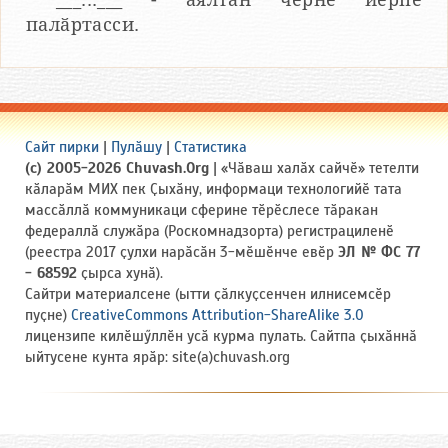
палӑртасси.
Сайт пирки
|
Пулӑшу
|
Статистика
(c) 2005-2026 Chuvash.Org
| «Чӑваш халӑх сайчӗ» тетелти
кӑларӑм МИХ пек Ҫыхӑну, информаци технологийӗ тата
массӑллӑ коммуникаци сферине тӗрӗслесе тӑракан
федераллӑ служӑра (Роскомнадзорта) регистрациленӗ
(реестра 2017 ҫулхи нарӑсӑн 3-мӗшӗнче евӗр
ЭЛ № ФС 77
- 68592
ҫырса хунӑ).
Сайтри материалсене (ытти ҫӑлкуҫсенчен илнисемсӗр
пуҫне)
CreativeCommons Attribution-ShareAlike 3.0
лицензипе килӗшӳллӗн усӑ курма пулать. Сайтпа ҫыхӑннӑ
ыйтусене кунта ярӑр: site(a)chuvash.org