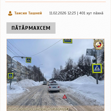
Таисия Ташней
11.02.2026 12:23 | 401 хут пӑхнӑ
ПӐТӐРМАХСЕМ
forum.zarulem.ws сайтран илнӗ сӑнӳкерчӗк