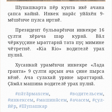
Шупашкарта пӗр кунта икӗ ачана
ҫапса кайнӑ. Инкек нарӑс уйӑхӗн 9-
мӗшӗнче пулса иртнӗ.
Президент бульварӗнчи инкекре 16
ҫулти хӗрача шар курнӑ. Вӑл
чӗркуҫҫине ыраттарнӑ тата пуҫ мимине
чӗтретнӗ. «Kia Rio» водителӗ урах
пулнӑ.
Хусанкай урамӗнчи инкекре «Лада
гранта» 9 ҫулти арҫын ача ҫине пырса
кӗнӗ. Ача сулахай урине ыраттарнӑ.
Ҫӑмӑл машина водителӗ урах пулнӑ.
#пӑтӑрмахсем
,
#водительсем
,
#инкексем
,
#машинӑсем
,
#ачасем
,
#ҫул-
йӗр
,
#Шупашкар