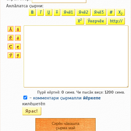
Анлӑлатса ҫырни:
B
T
U
T
Ячӗ1
Ячӗ2
Ячӗ3
#
X
2
2
X
Ӳкерчӗк
http://
Пурӗ кӗртнӗ:
0
симв. Чи пысӑк виҫе:
1200
симв.
-
комментари ҫырмалли
йӗркепе
килӗшетӗп
Сирӗн чӑвашла
ҫырма май