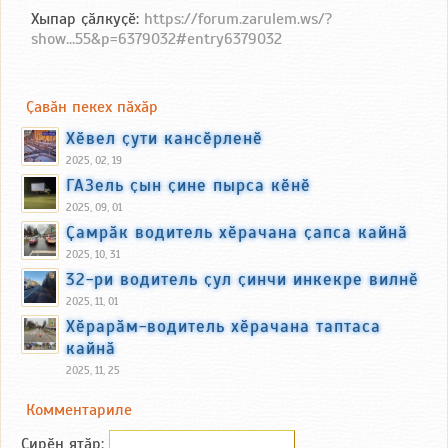
Хыпар ҫӑлкуҫӗ:
https://forum.zarulem.ws/?
show...55&p=6379032#entry6379032
Ҫавӑн пекех пӑхӑр
Хӗвел ҫути кансӗрленӗ
2025, 02, 19
ГАЗель ҫын ҫине пырса кӗнӗ
2025, 09, 01
Ҫамрӑк водитель хӗрачана ҫапса кайнӑ
2025, 10, 31
32-ри водитель ҫул ҫинчи инкекре вилнӗ
2025, 11, 01
Хӗрарӑм-водитель хӗрачана таптаса
кайнӑ
2025, 11, 25
Комментариле
Сирӗн ятӑp: