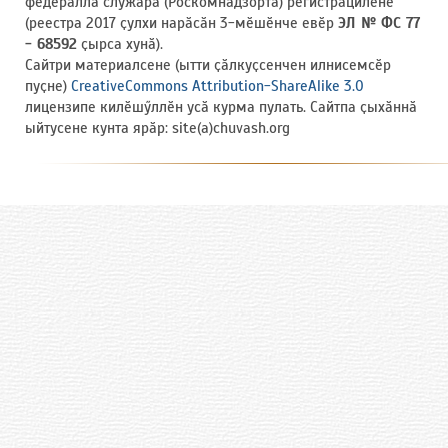
федераллӑ служӑра (Роскомнадзорта) регистрациленӗ
(реестра 2017 ҫулхи нарӑсӑн 3-мӗшӗнче евӗр
ЭЛ № ФС 77
- 68592
ҫырса хунӑ).
Сайтри материалсене (ытти ҫӑлкуҫсенчен илнисемсӗр
пуҫне)
CreativeCommons Attribution-ShareAlike 3.0
лицензипе килӗшӳллӗн усӑ курма пулать. Сайтпа ҫыхӑннӑ
ыйтусене кунта ярӑр: site(a)chuvash.org