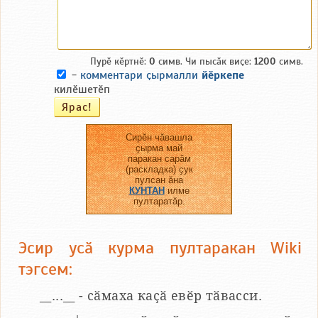
Пурӗ кӗртнӗ:
0
симв. Чи пысӑк виҫе:
1200
симв.
-
комментари ҫырмалли
йӗркепе
килӗшетӗп
Сирӗн чӑвашла
ҫырма май
паракан сарӑм
(раскладка) ҫук
пулсан ӑна
КУНТАН
илме
пултаратӑр.
Эсир усӑ курма пултаракан Wiki
тэгсем:
__...__ - сӑмаха каҫӑ евӗр тӑвасси.