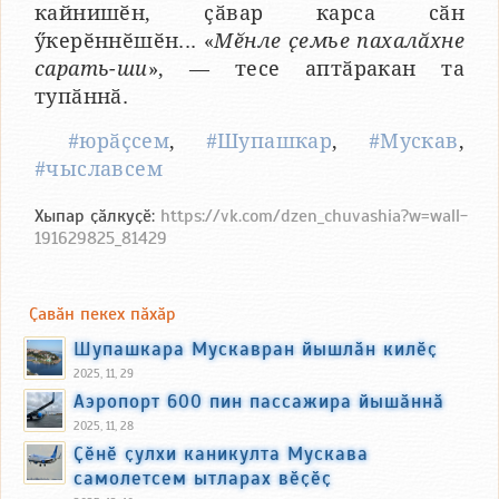
кайнишӗн, ҫӑвар карса сӑн
ӳкерӗннӗшӗн... «
Мӗнле ҫемье пахалӑхне
сарать-ши
», — тесе аптӑракан та
тупӑннӑ.
#юрӑҫсем
,
#Шупашкар
,
#Мускав
,
#чыславсем
Хыпар ҫӑлкуҫӗ:
https://vk.com/dzen_chuvashia?w=wall-
191629825_81429
Ҫавӑн пекех пӑхӑр
Шупашкара Мускавран йышлӑн килӗҫ
2025, 11, 29
Аэропорт 600 пин пассажира йышӑннӑ
2025, 11, 28
Ҫӗнӗ ҫулхи каникулта Мускава
самолетсем ытларах вӗҫӗҫ