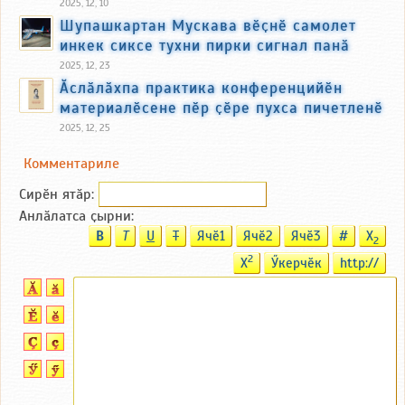
2025, 12, 10
Шупашкартан Мускава вӗҫнӗ самолет
инкек сиксе тухни пирки сигнал панӑ
2025, 12, 23
Ӑслӑлӑхпа практика конференцийӗн
материалӗсене пӗр ҫӗре пухса пичетленӗ
2025, 12, 25
Комментариле
Сирӗн ятӑp:
Анлӑлатса ҫырни:
B
T
U
T
Ячӗ1
Ячӗ2
Ячӗ3
#
X
2
2
X
Ӳкерчӗк
http://