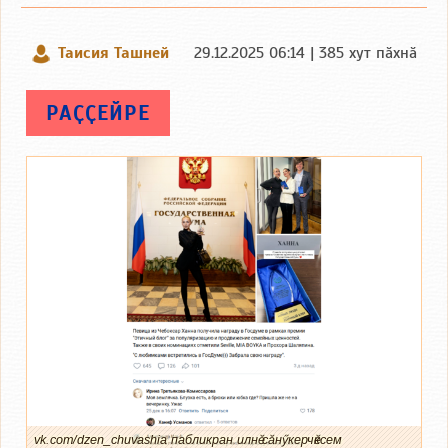
Таисия Ташней
29.12.2025 06:14 | 385 хут пӑхнӑ
РАҪҪЕЙРЕ
vk.com/dzen_chuvashia пабликран илнӗ сӑнӳкерчӗксем