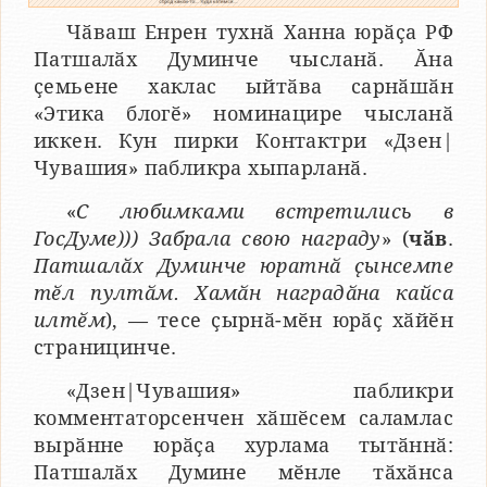
Чӑваш Енрен тухнӑ Ханна юрӑҫа РФ
Патшалӑх Думинче чысланӑ. Ӑна
ҫемьене хаклас ыйтӑва сарнӑшӑн
«Этика блогӗ» номинацире чысланӑ
иккен. Кун пирки Контактри «Дзен|
Чувашия» пабликра хыпарланӑ.
«
С любимками встретились в
ГосДуме))) Забрала свою награду
» (
чӑв
.
Патшалӑх Думинче юратнӑ ҫынсемпе
тӗл пултӑм. Хамӑн наградӑна кайса
илтӗм
), — тесе ҫырнӑ-мӗн юрӑҫ хӑйӗн
страницинче.
«Дзен|Чувашия» пабликри
комментаторсенчен хӑшӗсем саламлас
вырӑнне юрӑҫа хурлама тытӑннӑ:
Патшалӑх Думине мӗнле тӑхӑнса