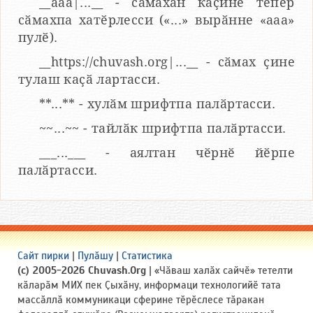
__aaa|...__ - сӑмахӑн каҫине тепӗр
сӑмахпа хатӗрлесси («...» вырӑнне «ааа»
пулӗ).
__https://chuvash.org|...__ - сӑмах ҫине
тулаш каҫӑ лартасси.
**...** - хулӑм шрифтпа палӑртасси.
~~...~~ - тайлӑк шрифтпа палӑртасси.
___...___ - аялтан чӗрнӗ йӗрпе
палӑртасси.
Сайт пирки
|
Пулӑшу
|
Статистика
(c) 2005-2026 Chuvash.Org
| «Чӑваш халӑх сайчӗ» тетелти
кӑларӑм МИХ пек Ҫыхӑну, информаци технологийӗ тата
массӑллӑ коммуникаци сферине тӗрӗслесе тӑракан