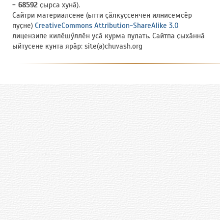
- 68592
ҫырса хунӑ).
Сайтри материалсене (ытти ҫӑлкуҫсенчен илнисемсӗр
пуҫне)
CreativeCommons Attribution-ShareAlike 3.0
лицензипе килӗшӳллӗн усӑ курма пулать. Сайтпа ҫыхӑннӑ
ыйтусене кунта ярӑр: site(a)chuvash.org