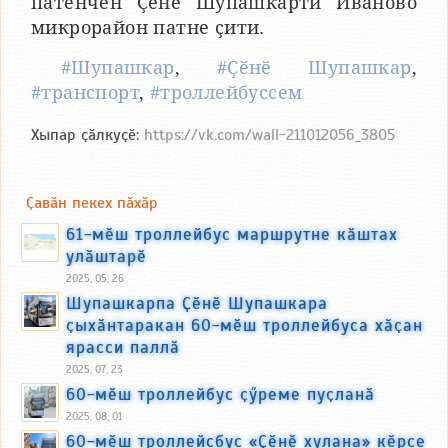
патӗнчен Ҫӗнӗ Шупашкарти Иваново
микрорайон патне ҫити.
#Шупашкар
,
#Ҫӗнӗ Шупашкар
,
#транспорт
,
#троллейбуссем
Хыпар ҫӑлкуҫӗ:
https://vk.com/wall-211012056_3805
Ҫавӑн пекех пӑхӑр
61-мӗш троллейбус маршрутне кӑштах
улӑштарӗ
2025, 05, 26
Шупашкарпа Ҫӗнӗ Шупашкара
ҫыхӑнтаракан 60-мӗш троллейбуса хӑҫан
ярасси паллӑ
2025, 07, 23
60-мӗш троллейбус ҫӳреме пуҫланӑ
2025, 08, 01
60-мӗш троллейсбус «Ҫӗнӗ хулана» кӗрсе