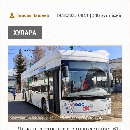
Таисия Ташней
19.12.2025 08:51 | 346 хут пӑхнӑ
ХУЛАРА
vk.com/wall-211012056_3805 пабликран илнӗ сӑнӳкерчӗк
Чӑваш транспорт управленийӗ 61-