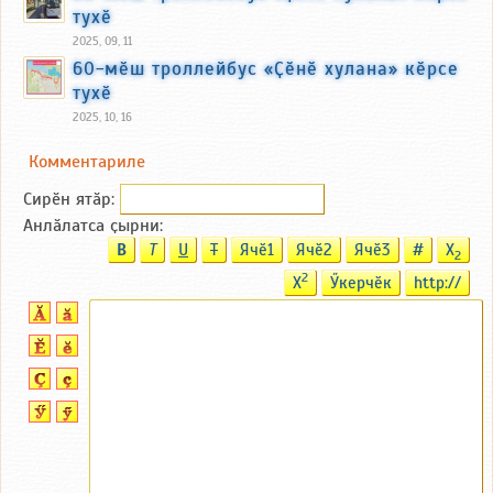
тухӗ
2025, 09, 11
60-мӗш троллейбус «Ҫӗнӗ хулана» кӗрсе
тухӗ
2025, 10, 16
Комментариле
Сирӗн ятӑp:
Анлӑлатса ҫырни:
B
T
U
T
Ячӗ1
Ячӗ2
Ячӗ3
#
X
2
2
X
Ӳкерчӗк
http://