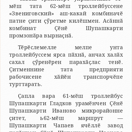
мӗш тата 62-мӗш троллейбуссене
«Звениговский» аш-какай комбиначӗ
патне ҫити ҫӳретме килӗшмен. Асӑннӑ
комбинат Ҫӗнӗ Шупашкарти
промзонӑра вырнаҫнӑ.
Тӗрӗслемелле мелпе унта
троллейбуссем ярса пӑхнӑ, анчах халӑх
сахал ҫӳренӗрен парахӑҫлас тенӗ.
Ҫитменнине тата предприяти
рабочисене хӑйӗн транспорчӗпе
турттарать.
Ҫапла вара 61-мӗш троллейбус
Шупашкарти Гладков урамӗнчен Ҫӗнӗ
Шупашкарти Иваново микрорайонне
ҫитет, ь62-мӗш маршрут —
Шупашкарти Чапаев ячӗллӗ завод