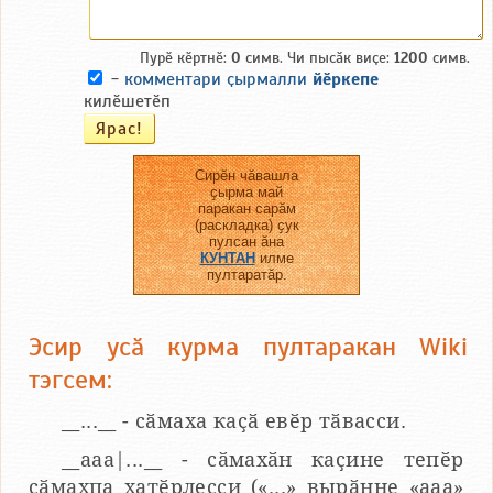
Пурӗ кӗртнӗ:
0
симв. Чи пысӑк виҫе:
1200
симв.
-
комментари ҫырмалли
йӗркепе
килӗшетӗп
Сирӗн чӑвашла
ҫырма май
паракан сарӑм
(раскладка) ҫук
пулсан ӑна
КУНТАН
илме
пултаратӑр.
Эсир усӑ курма пултаракан Wiki
тэгсем:
__...__ - сӑмаха каҫӑ евӗр тӑвасси.
__aaa|...__ - сӑмахӑн каҫине тепӗр
сӑмахпа хатӗрлесси («...» вырӑнне «ааа»