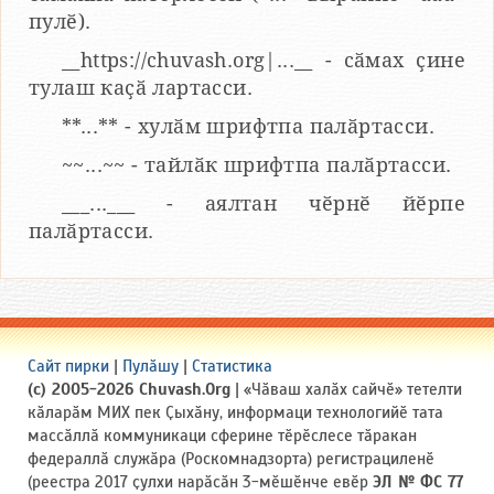
пулӗ).
__https://chuvash.org|...__ - сӑмах ҫине
тулаш каҫӑ лартасси.
**...** - хулӑм шрифтпа палӑртасси.
~~...~~ - тайлӑк шрифтпа палӑртасси.
___...___ - аялтан чӗрнӗ йӗрпе
палӑртасси.
Сайт пирки
|
Пулӑшу
|
Статистика
(c) 2005-2026 Chuvash.Org
| «Чӑваш халӑх сайчӗ» тетелти
кӑларӑм МИХ пек Ҫыхӑну, информаци технологийӗ тата
массӑллӑ коммуникаци сферине тӗрӗслесе тӑракан
федераллӑ служӑра (Роскомнадзорта) регистрациленӗ
(реестра 2017 ҫулхи нарӑсӑн 3-мӗшӗнче евӗр
ЭЛ № ФС 77