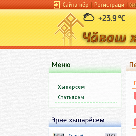
Сайта кӗр
|
Регистраци
|
Са
+23.9 °C
Меню
П
Хыпарсем
Статьясем
Эрне хыпарӗсем
Сергей