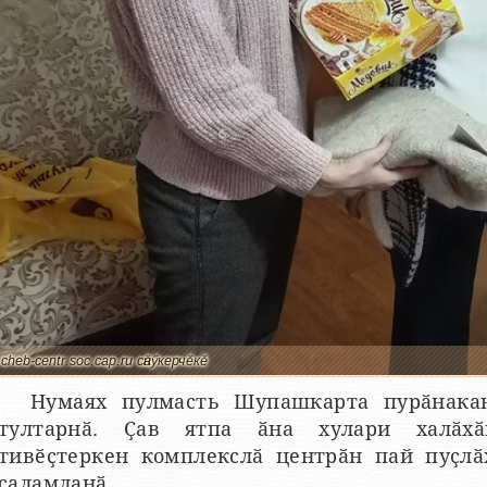
cheb-centr.soc.cap.ru сӑнӳкерчӗкӗ
Нумаях пулмасть Шупашкарта пурӑнака
тултарнӑ. Ҫав ятпа ӑна хулари халӑхӑ
тивӗҫтеркен комплекслӑ центрӑн пай пуҫлӑ
саламланӑ.