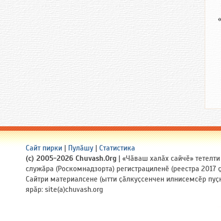
Сайт пирки
|
Пулӑшу
|
Статистика
(c) 2005-2026 Chuvash.Org
| «Чӑваш халӑх сайчӗ» тетелт
служӑра (Роскомнадзорта) регистрациленӗ (реестра 2017
Сайтри материалсене (ытти ҫӑлкуҫсенчен илнисемсӗр пуҫ
ярӑр: site(a)chuvash.org