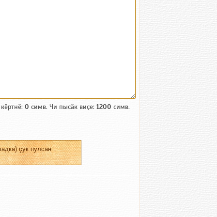
 кӗртнӗ:
0
симв. Чи пысӑк виҫе:
1200
симв.
адка) ҫук пулсан