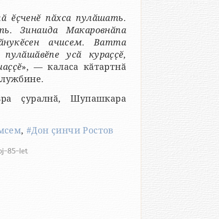
ӑ ӗҫченӗ пӑхса пулӑшать.
ть. Зинаида Макаровнӑпа
нукӗсен ачисем. Ватта
 пулӑшӑвӗпе усӑ кураҫҫӗ,
аҫҫӗ
», — каласа кӑтартнӑ
службине.
ра ҫуралнӑ, Шупашкара
мсем
,
#Дон ҫинчи Ростов
oj-85-let