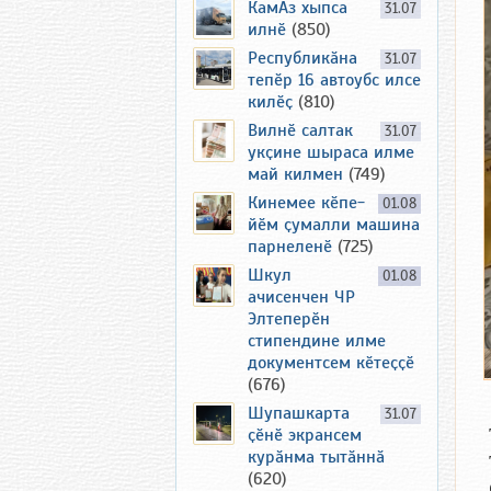
КамАз хыпса
31.07
илнӗ
(850)
Республикӑна
31.07
тепӗр 16 автоубс илсе
килӗҫ
(810)
Вилнӗ салтак
31.07
укҫине шыраса илме
май килмен
(749)
Кинемее кӗпе-
01.08
йӗм ҫумалли машина
парнеленӗ
(725)
Шкул
01.08
ачисенчен ЧР
Элтеперӗн
стипендине илме
документсем кӗтеҫҫӗ
(676)
Шупашкарта
31.07
ҫӗнӗ экрансем
курӑнма тытӑннӑ
(620)