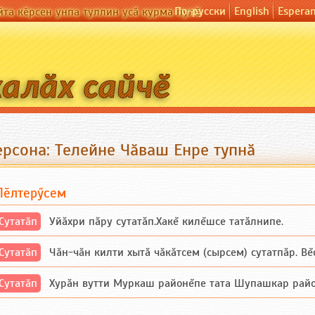
По-русски
English
Espera
йта кӗрсен унпа туллин усӑ курма пулӗ
ерсона: Телейне Чӑваш Енре тупнӑ
Пӗлтерӳсем
Сутатӑп
Уйăхри пăру сутатăп.Хакĕ килĕшсе татăлнипе.
Сутатӑп
Чăн-чăн килти хытă чăкăтсем (сырсем) сутатпăр. Вĕсе
Сутатӑп
Хурăн вутти Муркаш районĕпе тата Шупашкар районĕнч