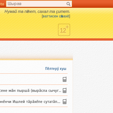
nto
Нумай та пӗтет, сахал та ҫитет.
[
ваттисен сӑмахӗ
]
Пӗлтерӳ хуш
не мăн пыршă (вырăсла сычуг) ...
и Ишлей тăрăхĕпе сутатăп. Ха...