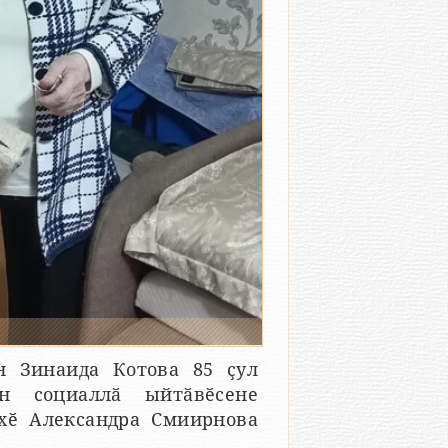
н Зинаида Котова 85 ҫул
н социаллӑ ыйтӑвӗсене
хӗ Александра Смиирнова