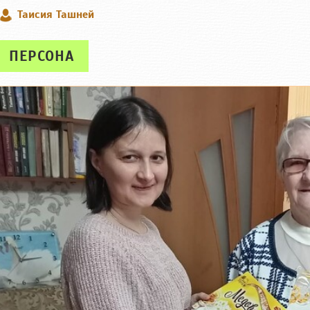
Таисия Ташней
ПЕРСОНА