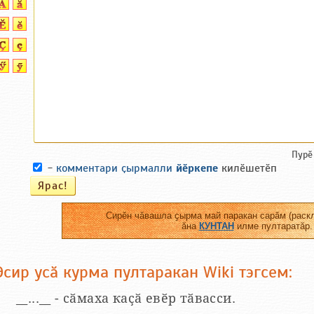
Пурӗ
-
комментари ҫырмалли
йӗркепе
килӗшетӗп
Сирӗн чӑвашла ҫырма май паракан сарӑм (раскл
ӑна
КУНТАН
илме пултаратӑр.
Эсир усӑ курма пултаракан Wiki тэгсем:
__...__ - сӑмаха каҫӑ евӗр тӑвасси.