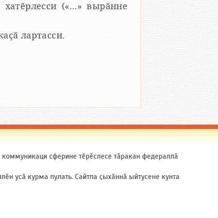
 хатӗрлесси («...» вырӑнне
 каҫӑ лартасси.
ӑ коммуникаци сферине тӗрӗслесе тӑракан федераллӑ
ӗн усӑ курма пулать. Сайтпа ҫыхӑннӑ ыйтусене кунта