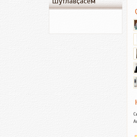
Шутлавҫӑсем
С
А