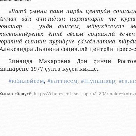
«
Ватӑ ҫынна паян пирӗн центрӑн социалл
Анчах вӑл ачи-пӑчин пархатарне те кура
юнашар — унӑн ачисем, мӑнукӗсемпе мӑ
хисепленӗренех ӗнтӗ вӗсем социаллӑ ӗҫчен
юратнӑ ҫыннин пурнӑҫне ҫӑмӑллатма тӑрӑш
Александра Львовна социаллӗ центрӑн пресс-
Зинаида Макаровна Дон ҫинчи Ростов
мӑшӑрӗпе 1977 ҫулта куҫса килнӗ.
#юбилейсем
,
#ваттисем
,
#Шупашкар
,
#сала
Хыпар ҫӑлкуҫӗ:
https://cheb-centr.soc.cap.ru/...20/zinaide-kotov