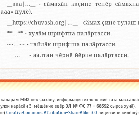
__aaa|...__ - сӑмахӑн каҫине тепӗр сӑмахпа
«ааа» пулӗ).
__https://chuvash.org|...__ - сӑмах ҫине тулаш
**...** - хулӑм шрифтпа палӑртасси.
~~...~~ - тайлӑк шрифтпа палӑртасси.
___...___ - аялтан чӗрнӗ йӗрпе палӑртасси.
и кӑларӑм МИХ пек Ҫыхӑну, информаци технологийӗ тата массӑлл
 ҫулхи нарӑсӑн 3-мӗшӗнче евӗр
ЭЛ № ФС 77 - 68592
ҫырса хунӑ).
не)
CreativeCommons Attribution-ShareAlike 3.0
лицензипе килӗшӳлл