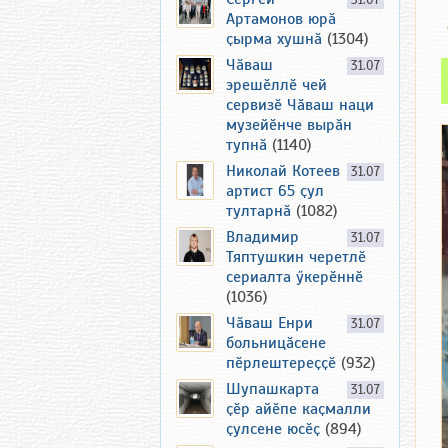
31.07
Артамонов юрӑ
ҫырма хушнӑ
(1304)
Чӑваш
31.07
эрешӗллӗ чей
сервизӗ Чӑваш наци
музейӗнче вырӑн
тупнӑ
(1140)
Николай Котеев
31.07
артист 65 ҫул
тултарнӑ
(1082)
Владимир
31.07
Тяптушкин черетлӗ
сериалта ӳкерӗннӗ
(1036)
Чӑваш Енри
31.07
больницӑсене
пӗрлештереҫҫӗ
(932)
Шупашкарта
31.07
ҫӗр айӗпе каҫмалли
ҫулсене юсӗҫ
(894)