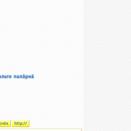
альте палӑрнӑ
рчӗк
http://