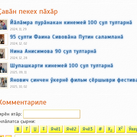
Ҫавӑн пекех пӑхӑр
Йӑлӑмра пурӑнакан кинемей 100 ҫул тултарнӑ
2024, 11, 29
95 ҫулти Фаина Сивовӑна Путин саламланӑ
2024, 12, 02
Нина Анисимова 90 ҫул тултарнӑ
2024, 12, 28
Шупашкарти кинемей 100 ҫул тултарнӑ
2025, 09, 11
Янович ҫинчен ӳкернӗ фильм ҫӗршыври фестив
2025, 10, 02
Комментариле
ирӗн ятӑp:
нлӑлатса ҫырни:
2
B
T
U
T
Ячӗ1
Ячӗ2
Ячӗ3
#
X
X
Ӳке
2