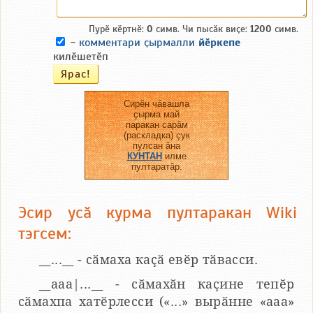
Пурӗ кӗртнӗ:
0
симв. Чи пысӑк виҫе:
1200
симв.
-
комментари ҫырмалли
йӗркепе
килӗшетӗп
Сирӗн чӑвашла
ҫырма май
паракан сарӑм
(раскладка) ҫук
пулсан ӑна
КУНТАН
илме
пултаратӑр.
Эсир усӑ курма пултаракан Wiki
тэгсем:
__...__ - сӑмаха каҫӑ евӗр тӑвасси.
__aaa|...__ - сӑмахӑн каҫине тепӗр
сӑмахпа хатӗрлесси («...» вырӑнне «ааа»