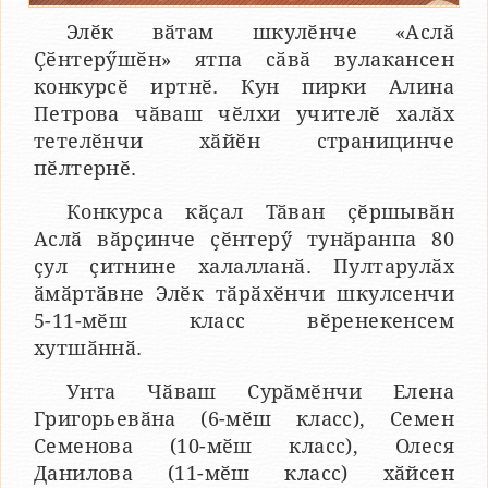
Элӗк вӑтам шкулӗнче «Аслӑ
Ҫӗнтерӳшӗн» ятпа сӑвӑ вулакансен
конкурсӗ иртнӗ. Кун пирки Алина
Петрова чӑваш чӗлхи учителӗ халӑх
тетелӗнчи хӑйӗн страницинче
пӗлтернӗ.
Конкурса кӑҫал Тӑван ҫӗршывӑн
Аслӑ вӑрҫинче ҫӗнтерӳ тунӑранпа 80
ҫул ҫитнине халалланӑ. Пултарулӑх
ӑмӑртӑвне Элӗк тӑрӑхӗнчи шкулсенчи
5-11-мӗш класс вӗренекенсем
хутшӑннӑ.
Унта Чӑваш Сурӑмӗнчи Елена
Григорьевӑна (6-мӗш класс), Семен
Семенова (10-мӗш класс), Олеся
Данилова (11-мӗш класс) хӑйсен