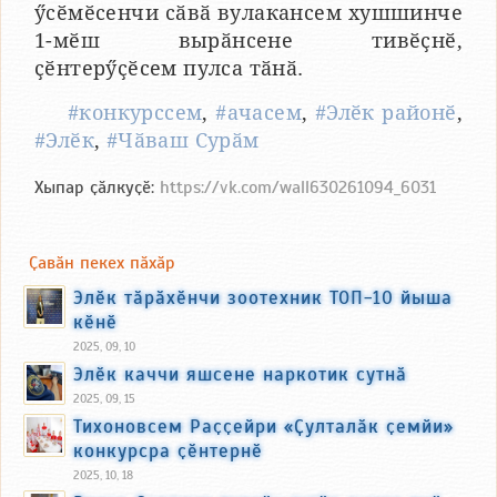
ӳсӗмӗсенчи сӑвӑ вулакансем хушшинче
1-мӗш вырӑнсене тивӗҫнӗ,
ҫӗнтерӳҫӗсем пулса тӑнӑ.
#конкурссем
,
#ачасем
,
#Элӗк районӗ
,
#Элӗк
,
#Чӑваш Сурӑм
Хыпар ҫӑлкуҫӗ:
https://vk.com/wall630261094_6031
Ҫавӑн пекех пӑхӑр
Элӗк тӑрӑхӗнчи зоотехник ТОП-10 йыша
кӗнӗ
2025, 09, 10
Элӗк каччи яшсене наркотик сутнӑ
2025, 09, 15
Тихоновсем Раҫҫейри «Ҫулталӑк ҫемйи»
конкурсра ҫӗнтернӗ
2025, 10, 18