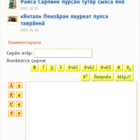
Раиса Сарпине пурҫӑн тутӑр ҫыхса янӑ
2025, 10, 22
«Янтал» Пензӑран лауреат пулса
таврӑннӑ
2025, 10, 28
Комментариле
Сирӗн ятӑp:
Анлӑлатса ҫырни:
B
T
U
T
Ячӗ1
Ячӗ2
Ячӗ3
#
X
2
2
X
Ӳкерчӗк
http://