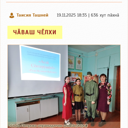
Таисия Ташней
19.11.2025 18:35 | 636 хут пӑхнӑ
ЧӐВАШ ЧӖЛХИ
Алина Петрова страницинчен илнӗ сӑнӳкерчӗк