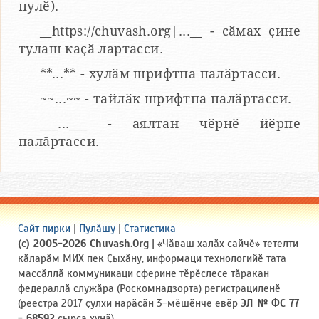
пулӗ).
__https://chuvash.org|...__ - сӑмах ҫине
тулаш каҫӑ лартасси.
**...** - хулӑм шрифтпа палӑртасси.
~~...~~ - тайлӑк шрифтпа палӑртасси.
___...___ - аялтан чӗрнӗ йӗрпе
палӑртасси.
Сайт пирки
|
Пулӑшу
|
Статистика
(c) 2005-2026 Chuvash.Org
| «Чӑваш халӑх сайчӗ» тетелти
кӑларӑм МИХ пек Ҫыхӑну, информаци технологийӗ тата
массӑллӑ коммуникаци сферине тӗрӗслесе тӑракан
федераллӑ служӑра (Роскомнадзорта) регистрациленӗ
(реестра 2017 ҫулхи нарӑсӑн 3-мӗшӗнче евӗр
ЭЛ № ФС 77
- 68592
ҫырса хунӑ).