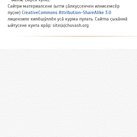
Сайтри материалсене (ытти ҫӑлкуҫсенчен илнисемсӗр
пуҫне)
CreativeCommons Attribution-ShareAlike 3.0
лицензипе килӗшӳллӗн усӑ курма пулать. Сайтпа ҫыхӑннӑ
ыйтусене кунта ярӑр: site(a)chuvash.org