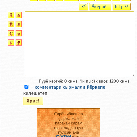
2
X
Ӳкерчӗк
http://
Пурӗ кӗртнӗ:
0
симв. Чи пысӑк виҫе:
1200
симв.
-
комментари ҫырмалли
йӗркепе
килӗшетӗп
Сирӗн чӑвашла
ҫырма май
паракан сарӑм
(раскладка) ҫук
пулсан ӑна
КУНТАН
илме