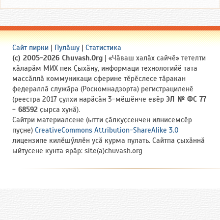
Сайт пирки
|
Пулӑшу
|
Статистика
(c) 2005-2026 Chuvash.Org
| «Чӑваш халӑх сайчӗ» тетелти
кӑларӑм МИХ пек Ҫыхӑну, информаци технологийӗ тата
массӑллӑ коммуникаци сферине тӗрӗслесе тӑракан
федераллӑ служӑра (Роскомнадзорта) регистрациленӗ
(реестра 2017 ҫулхи нарӑсӑн 3-мӗшӗнче евӗр
ЭЛ № ФС 77
- 68592
ҫырса хунӑ).
Сайтри материалсене (ытти ҫӑлкуҫсенчен илнисемсӗр
пуҫне)
CreativeCommons Attribution-ShareAlike 3.0
лицензипе килӗшӳллӗн усӑ курма пулать. Сайтпа ҫыхӑннӑ
ыйтусене кунта ярӑр: site(a)chuvash.org