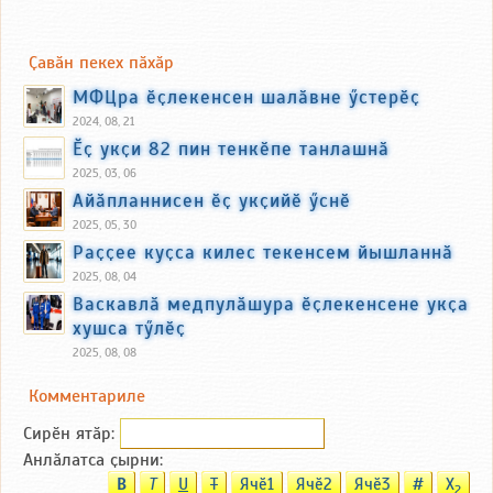
Ҫавӑн пекех пӑхӑр
МФЦра ӗҫлекенсен шалӑвне ӳстерӗҫ
2024, 08, 21
Ӗҫ укҫи 82 пин тенкӗпе танлашнӑ
2025, 03, 06
Айӑпланнисен ӗҫ укҫийӗ ӳснӗ
2025, 05, 30
Раҫҫее куҫса килес текенсем йышланнӑ
2025, 08, 04
Васкавлӑ медпулӑшура ӗҫлекенсене укҫа
хушса тӳлӗҫ
2025, 08, 08
Комментариле
Сирӗн ятӑp:
Анлӑлатса ҫырни:
B
T
U
T
Ячӗ1
Ячӗ2
Ячӗ3
#
X
2