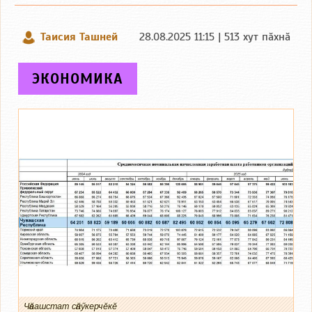
Таисия Ташней
28.08.2025 11:15 | 513 хут пӑхнӑ
ЭКОНОМИКА
Чӑвашстат сӑнӳкерчӗкӗ