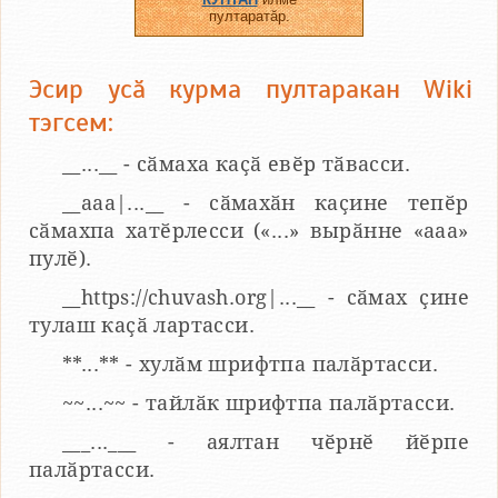
пултаратӑр.
Эсир усӑ курма пултаракан Wiki
тэгсем:
__...__ - сӑмаха каҫӑ евӗр тӑвасси.
__aaa|...__ - сӑмахӑн каҫине тепӗр
сӑмахпа хатӗрлесси («...» вырӑнне «ааа»
пулӗ).
__https://chuvash.org|...__ - сӑмах ҫине
тулаш каҫӑ лартасси.
**...** - хулӑм шрифтпа палӑртасси.
~~...~~ - тайлӑк шрифтпа палӑртасси.
___...___ - аялтан чӗрнӗ йӗрпе
палӑртасси.