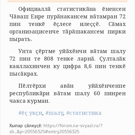
Официаллӑ статистикӑна ӗненсен
Чӑваш Енре пурӑнакансем вӑтамран 72
пин тенкӗ ӗҫлесе илеҫҫӗ. Сӑмах
организацисенче тӑрӑшакансем пирки
пырать.
Унта ҫӗртме уйӑхӗнчи вӑтам шалу
72 пин те 808 тенке ларнӑ. Ҫулталӑк
каяллахинчен ку цифра 8,6 пин тенкӗ
пысӑкрах.
Пӗлтӗрхи авӑн уйӑхӗнченпе
республикӑри вӑтам шалу 60 пинрен
чакса курман.
#ӗҫ укҫи
,
#шалу
,
#статистика
Хыпар ҫӑлкуҫӗ:
https://forum.na-svyazi.ru/?
sh...&p=20556325#entry20556325