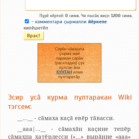
Пурӗ кӗртнӗ:
0
симв. Чи пысӑк виҫе:
1200
симв.
-
комментари ҫырмалли
йӗркепе
килӗшетӗп
Сирӗн чӑвашла
ҫырма май
паракан сарӑм
(раскладка) ҫук
пулсан ӑна
КУНТАН
илме
пултаратӑр.
Эсир усӑ курма пултаракан Wiki
тэгсем:
__...__ - сӑмаха каҫӑ евӗр тӑвасси.
__aaa|...__ - сӑмахӑн каҫине тепӗр
сӑмахпа хатӗрлесси («...» вырӑнне «ааа»