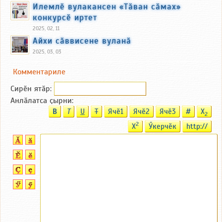
Илемлӗ вулакансен «Тӑван сӑмах»
конкурсӗ иртет
2025, 02, 11
Айхи сӑввисене вуланӑ
2025, 03, 03
Комментариле
Сирӗн ятӑp:
Анлӑлатса ҫырни:
B
T
U
T
Ячӗ1
Ячӗ2
Ячӗ3
#
X
2
2
X
Ӳкерчӗк
http://