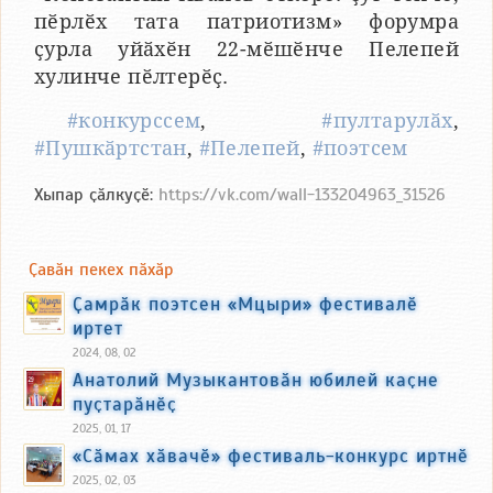
пӗрлӗх тата патриотизм» форумра
ҫурла уйӑхӗн 22-мӗшӗнче Пелепей
хулинче пӗлтерӗҫ.
#конкурссем
,
#пултарулӑх
,
#Пушкӑртстан
,
#Пелепей
,
#поэтсем
Хыпар ҫӑлкуҫӗ:
https://vk.com/wall-133204963_31526
Ҫавӑн пекех пӑхӑр
Ҫамрӑк поэтсен «Мцыри» фестивалӗ
иртет
2024, 08, 02
Анатолий Музыкантовӑн юбилей каҫне
пуҫтарӑнӗҫ
2025, 01, 17
«Сӑмах хӑвачӗ» фестиваль-конкурс иртнӗ
2025, 02, 03