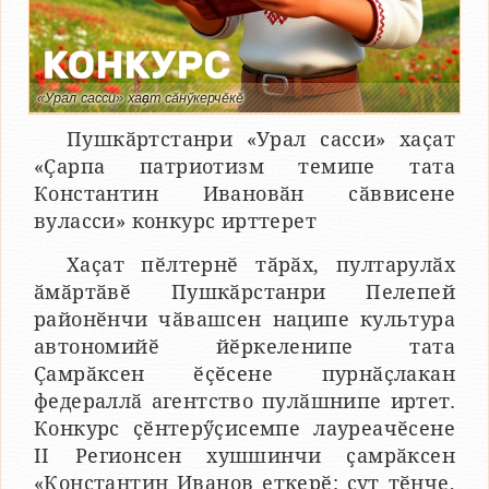
«Урал сасси» хаҫат сӑнӳкерчӗкӗ
Пушкӑртстанри «Урал сасси» хаҫат
«Ҫарпа патриотизм темипе тата
Константин Ивановӑн сӑввисене
вуласси» конкурс ирттерет
Хаҫат пӗлтернӗ тӑрӑх, пултарулӑх
ӑмӑртӑвӗ Пушкӑрстанри Пелепей
районӗнчи чӑвашсен наципе культура
автономийӗ йӗркеленипе тата
Ҫамрӑксен ӗҫӗсене пурнӑҫлакан
федераллӑ агентство пулӑшнипе иртет.
Конкурс ҫӗнтерӳҫисемпе лауреачӗсене
II Регионсен хушшинчи ҫамрӑксен
«Константин Иванов еткерӗ: ҫут тӗнче,