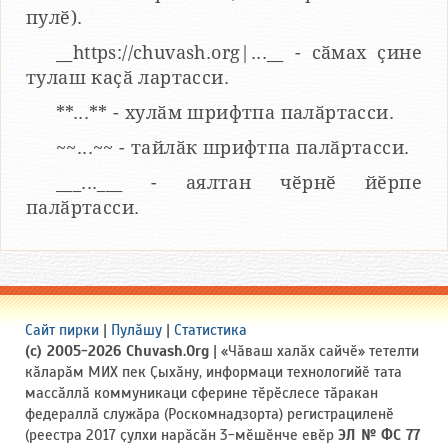
пулӗ).
__https://chuvash.org|...__ - сӑмах ҫине
тулаш каҫӑ лартасси.
**...** - хулӑм шрифтпа палӑртасси.
~~...~~ - тайлӑк шрифтпа палӑртасси.
___...___ - аялтан чӗрнӗ йӗрпе
палӑртасси.
Сайт пирки
|
Пулӑшу
|
Статистика
(c) 2005-2026 Chuvash.Org
| «Чӑваш халӑх сайчӗ» тетелти
кӑларӑм МИХ пек Ҫыхӑну, информаци технологийӗ тата
массӑллӑ коммуникаци сферине тӗрӗслесе тӑракан
федераллӑ служӑра (Роскомнадзорта) регистрациленӗ
(реестра 2017 ҫулхи нарӑсӑн 3-мӗшӗнче евӗр
ЭЛ № ФС 77