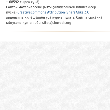
- 68592
ҫырса хунӑ).
Сайтри материалсене (ытти ҫӑлкуҫсенчен илнисемсӗр
пуҫне)
CreativeCommons Attribution-ShareAlike 3.0
лицензипе килӗшӳллӗн усӑ курма пулать. Сайтпа ҫыхӑннӑ
ыйтусене кунта ярӑр: site(a)chuvash.org