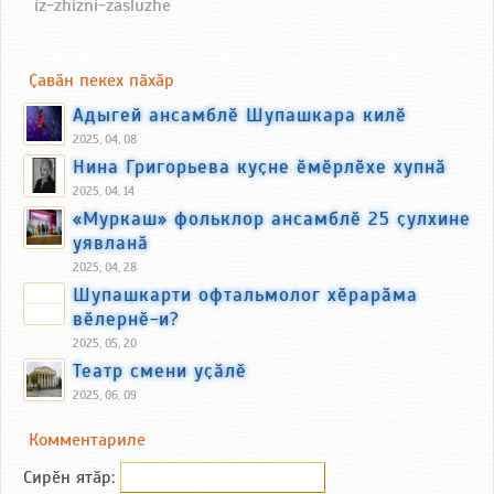
iz-zhizni-zasluzhe
Ҫавӑн пекех пӑхӑр
Адыгей ансамблӗ Шупашкара килӗ
2025, 04, 08
Нина Григорьева куҫне ӗмӗрлӗхе хупнӑ
2025, 04, 14
«Муркаш» фольклор ансамблӗ 25 ҫулхине
уявланӑ
2025, 04, 28
Шупашкарти офтальмолог хӗрарӑма
вӗлернӗ-и?
2025, 05, 20
Театр смени уҫӑлӗ
2025, 06, 09
Комментариле
Сирӗн ятӑp: