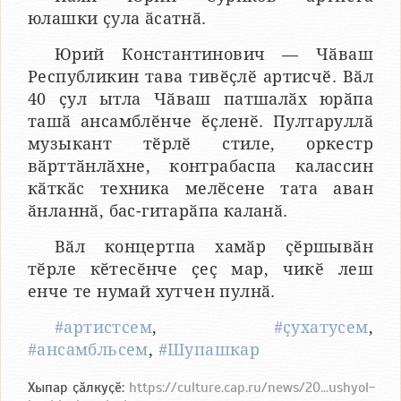
юлашки ҫула ӑсатнӑ.
Юрий Константинович — Чӑваш
Республикин тава тивӗҫлӗ артисчӗ. Вӑл
40 ҫул ытла Чӑваш патшалӑх юрӑпа
ташӑ ансамблӗнче ӗҫленӗ. Пултаруллӑ
музыкант тӗрлӗ стиле, оркестр
вӑрттӑнлӑхне, контрабаспа калассин
кӑткӑс техника мелӗсене тата аван
ӑнланнӑ, бас-гитарӑпа каланӑ.
Вӑл концертпа хамӑр ҫӗршывӑн
тӗрле кӗтесӗнче ҫеҫ мар, чикӗ леш
енче те нумай хутчен пулнӑ.
#артистсем
,
#ҫухатусем
,
#ансамбльсем
,
#Шупашкар
Хыпар ҫӑлкуҫӗ:
https://culture.cap.ru/news/20...ushyol-