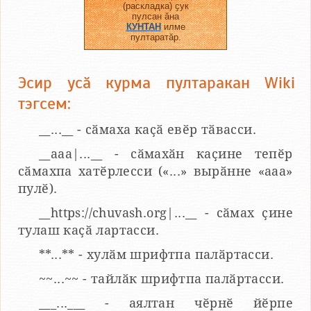
(раскладка) ҫук
пулсан ӑна
КУНТАН
илме
пултаратӑр.
Эсир усӑ курма пултаракан Wiki
тэгсем:
__...__ - сӑмаха каҫӑ евӗр тӑвасси.
__aaa|...__ - сӑмахӑн каҫине тепӗр
сӑмахпа хатӗрлесси («...» вырӑнне «ааа»
пулӗ).
__https://chuvash.org|...__ - сӑмах ҫине
тулаш каҫӑ лартасси.
**...** - хулӑм шрифтпа палӑртасси.
~~...~~ - тайлӑк шрифтпа палӑртасси.
___...___ - аялтан чӗрнӗ йӗрпе