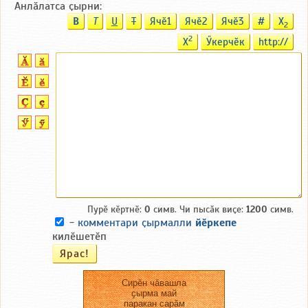
Анлӑлатса ҫырни:
B
T
U
T
Ячӗ1
Ячӗ2
Ячӗ3
#
X
2
2
X
Ӳкерчӗк
http://
Пурӗ кӗртнӗ:
0
симв. Чи пысӑк виҫе:
1200
симв.
-
комментари ҫырмалли
йӗркепе
килӗшетӗп
Сирӗн чӑвашла
ҫырма май
паракан сарӑм