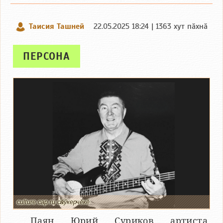
Таисия Ташней
22.05.2025 18:24 | 1363 хут пӑхнӑ
ПЕРСОНА
culture.cap.ru сӑнӳкерчӗкӗ
Паян Юрий Суриков артиста