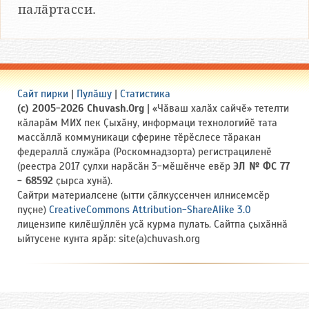
палӑртасси.
Сайт пирки
|
Пулӑшу
|
Статистика
(c) 2005-2026 Chuvash.Org
| «Чӑваш халӑх сайчӗ» тетелти
кӑларӑм МИХ пек Ҫыхӑну, информаци технологийӗ тата
массӑллӑ коммуникаци сферине тӗрӗслесе тӑракан
федераллӑ служӑра (Роскомнадзорта) регистрациленӗ
(реестра 2017 ҫулхи нарӑсӑн 3-мӗшӗнче евӗр
ЭЛ № ФС 77
- 68592
ҫырса хунӑ).
Сайтри материалсене (ытти ҫӑлкуҫсенчен илнисемсӗр
пуҫне)
CreativeCommons Attribution-ShareAlike 3.0
лицензипе килӗшӳллӗн усӑ курма пулать. Сайтпа ҫыхӑннӑ
ыйтусене кунта ярӑр: site(a)chuvash.org