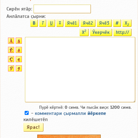
Сирӗн ятӑp:
Анлӑлатса ҫырни:
B
T
U
T
Ячӗ1
Ячӗ2
Ячӗ3
#
X
2
2
X
Ӳкерчӗк
http://
Пурӗ кӗртнӗ:
0
симв. Чи пысӑк виҫе:
1200
симв.
-
комментари ҫырмалли
йӗркепе
килӗшетӗп