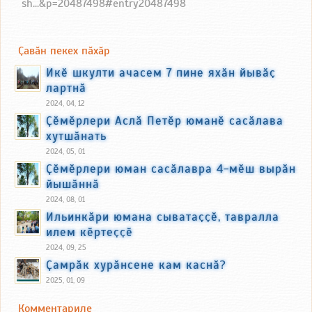
sh...&p=20487498#entry20487498
Ҫавӑн пекех пӑхӑр
Икӗ шкулти ачасем 7 пине яхӑн йывӑҫ
лартнӑ
2024, 04, 12
Ҫӗмӗрлери Аслӑ Петӗр юманӗ сасӑлава
хутшӑнать
2024, 05, 01
Ҫӗмӗрлери юман сасӑлавра 4-мӗш вырӑн
йышӑннӑ
2024, 08, 01
Ильинкӑри юмана сыватаҫҫӗ, тавралла
илем кӗртеҫҫӗ
2024, 09, 25
Ҫамрӑк хурӑнсене кам каснӑ?
2025, 01, 09
Комментариле