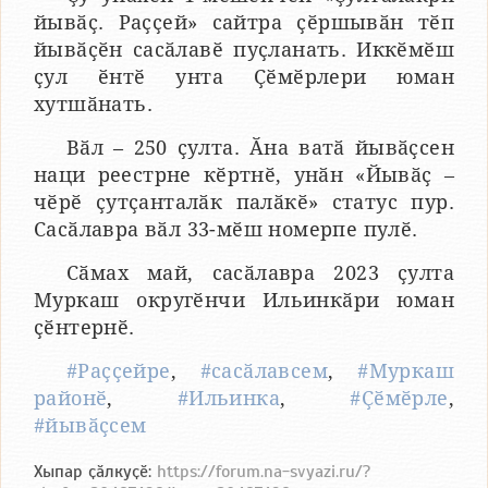
йывӑҫ. Раҫҫей» сайтра ҫӗршывӑн тӗп
йывӑҫӗн сасӑлавӗ пуҫланать. Иккӗмӗш
ҫул ӗнтӗ унта Ҫӗмӗрлери юман
хутшӑнать.
Вӑл – 250 ҫулта. Ӑна ватӑ йывӑҫсен
наци реестрне кӗртнӗ, унӑн «Йывӑҫ –
чӗрӗ ҫутҫанталӑк палӑкӗ» статус пур.
Сасӑлавра вӑл 33-мӗш номерпе пулӗ.
Сӑмах май, сасӑлавра 2023 ҫулта
Муркаш округӗнчи Ильинкӑри юман
ҫӗнтернӗ.
#Раҫҫейре
,
#сасӑлавсем
,
#Муркаш
районӗ
,
#Ильинка
,
#Ҫӗмӗрле
,
#йывӑҫсем
Хыпар ҫӑлкуҫӗ:
https://forum.na-svyazi.ru/?