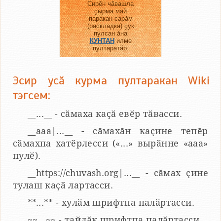
Сирӗн чӑвашла
ҫырма май
паракан сарӑм
(раскладка) ҫук
пулсан ӑна
КУНТАН
илме
пултаратӑр.
Эсир усӑ курма пултаракан Wiki
тэгсем:
__...__ - сӑмаха каҫӑ евӗр тӑвасси.
__aaa|...__ - сӑмахӑн каҫине тепӗр
сӑмахпа хатӗрлесси («...» вырӑнне «ааа»
пулӗ).
__https://chuvash.org|...__ - сӑмах ҫине
тулаш каҫӑ лартасси.
**...** - хулӑм шрифтпа палӑртасси.
~~...~~ - тайлӑк шрифтпа палӑртасси.