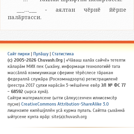
___...___ - аялтан чӗрнӗ йӗрпе
палӑртасси.
Сайт пирки
|
Пулӑшу
|
Статистика
(c) 2005-2026 Chuvash.Org
| «Чӑваш халӑх сайчӗ» тетелти
кӑларӑм МИХ пек Ҫыхӑну, информаци технологийӗ тата
массӑллӑ коммуникаци сферине тӗрӗслесе тӑракан
федераллӑ служӑра (Роскомнадзорта) регистрациленӗ
(реестра 2017 ҫулхи нарӑсӑн 3-мӗшӗнче евӗр
ЭЛ № ФС 77
- 68592
ҫырса хунӑ).
Сайтри материалсене (ытти ҫӑлкуҫсенчен илнисемсӗр
пуҫне)
CreativeCommons Attribution-ShareAlike 3.0
лицензипе килӗшӳллӗн усӑ курма пулать. Сайтпа ҫыхӑннӑ
ыйтусене кунта ярӑр: site(a)chuvash.org