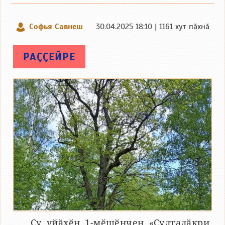
Софья Савнеш
30.04.2025 18:10 | 1161 хут пӑхнӑ
РАҪҪЕЙРЕ
Ҫу уйӑхӗн 1-мӗшӗнчен «Ҫулталӑкри